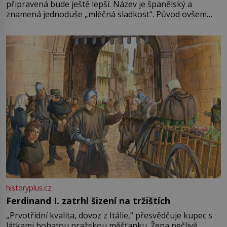
připravená bude ještě lepší. Název je španělský a
znamená jednoduše „mléčná sladkost“. Původ ovšem
není úplně jednoznačný, o autorství této receptury se
pře hned několik latinskoamerických zemí a k tomu
Francie, kde se traduje,
historyplus.cz
Ferdinand I. zatrhl šizení na tržištích
„Prvotřídní kvalita, dovoz z Itálie,“ přesvědčuje kupec s
látkami bohatou pražskou měšťanku. Žena pečlivě