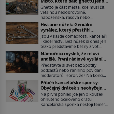
Místo, které dalo ghettu jeho
jméno
Ghetto je část města, kde musí žít,
většinou nedobrovolně,
náboženská, rasová nebo
národnostní menšina obyvatel.
Historie nůžek: Geniální
Bohaté historické zkušenosti mají
vynález, který přestřihl
s takovým životem Židé. Už od
tisíciletí
Jsou v každé domácnosti, kanceláři
středověku jsou totiž v každou
i kadeřnictví. Bez nůžek si dnes jen
chvíli nuceni v nějakém žít. Mezi ty
těžko představíme běžný život,
nejslavnější patří i benítské Geto
přesto jejich příběh začíná dávno
založené v roce 1516. Přítomnost
Námořníci mysleli, že mluví
před vznikem papíru nebo knih. Od
židů je v Benátkách doložena
andělé. První rádiové vysílání
jednoduchých bronzových čepelí až
přibližně od 10. století. Volnější
šokovalo svět
Představte si svět bez Spotify,
po chirurgické nástroje a
období […]
podcastů nebo ranního povídání
krejčovské skvosty. Celá historie
moderátorů. Horor, že? Na konci
nůžek dokazuje, že i obyčejná věc
19. století lidé pro zábavu
může být výsledkem tisíců let lidské
Příběh kancelářské sponky:
maximálně tak zírali do zdi nebo
vynalézavosti. Když dnes vezmeme
Obyčejný drátek s neobyčejnou
louskali ořechy. Pak se ale pár
[…]
historií
Na první pohled jde jen o kousek
geniálních mozků rozhodlo chytat
ohnutého ocelového drátu.
neviditelné vlny ve vzduchu a zrodil
Kancelářská sponka nestojí téměř
se vynález, který navždy změnil
nic, používá ji celý svět a většina lidí
lidské tlachání, a to je rádio.