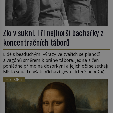
Zlo v sukni. Tři nejhorší bachařky z
koncentračních táborů
Lidé s bezduchými výrazy ve tvářích se plahočí
z vagónů směrem k bráně tábora. Jedna z žen
pohlédne přímo na dozorkyni a jejich oči se setkají.
Místo soucitu však přichází gesto, které nebožačku
posílá rovnou do plynové komory. Jména jako
HISTORIE
Rudolf Höss (1901–1947), Josef Mengele (1911–
1979) či Heinrich Himmler (1900–1945) zná každý,
o koho se historie jen otřela. Jenže […]