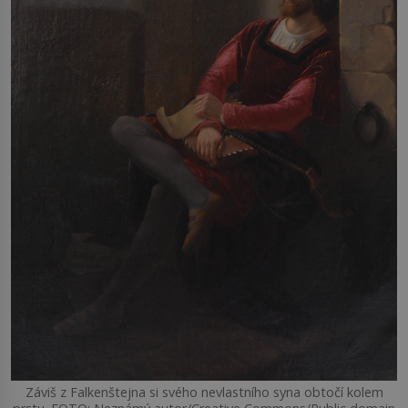
Záviš z Falkenštejna si svého nevlastního syna obtočí kolem