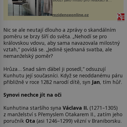
slouží jako místo pro relaxaci a
odpočinek. Koupelnový textil –
ručníky, osušky a koberečky –
mohou jako mávnutím kouzelného
rezidenceonline.cz
proutku...
Nic se ale neutají dlouho a zprávy o skandálním
poměru se brzy šíří do světa. „Nehodí se pro
královskou vdovu, aby sama navazovala milostný
vztah,“ povídá se. „Jedině sjednaná svatba, ale
nemanželský poměr?
Hrůza… Snad sám ďábel ji posedl,“ odsuzují
Kunhutu její současníci. Když se neoddanému páru
přibližně v roce 1282 narodí dítě, syn
Jan
, tím hůř.
Synovi nechce jít na oči
Kunhutina staršího syna
Václava II.
(1271–1305)
z manželství s Přemyslem Otakarem II., zatím jeho
poručník
Ota
(asi 1246–1299) vězní v Braniborsku.