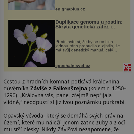
může vést plnohodnotný život. Ale co
když při transplantaci nepřijímám...
enigmaplus.cz
Duplikace genomu u rostlin:
Skrytá genetická zátěž i
evoluční výhoda
Představte si, že by se rostlina
jednou ráno probudila a zjistila, že
má svůj genetický manuál celý
dvakrát. Přesně to se občas v
přírodě stane – a podle nového
výzkumu to může být pro druhy
epochalnisvet.cz
vstupenka...
Cestou z hradních komnat potkává královnina
důvěrníka
Záviše z Falkenštejna
(kolem r. 1250–
1290). „Královna vás, pane, zřejmě nepřijala
vlídně,“ neodpustí si jízlivou poznámku purkrabí.
Opavský vévoda, který se domáhá svých práv na
území, které mu náleží, jenom zatne zuby a z očí
mu srší blesky. Nikdy Závišovi nezapomene, že