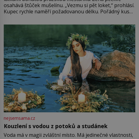
osahává štůček mušelínu. „Vezmu si pět loket,“ prohlásí.
Kupec rychle naměří požadovanou délku. Pořádný kus
mu přitom zůstane za prsty… „Na šaty ho bude málo,
milostpaní. Stačí jenom na sukni,“ zhodnotí švadlena
množství růžového mušelínu. „Ošidili vás, podívejte.“
Vezme do ruky dřevěnou
nejsemsama.cz
Kouzlení s vodou z potoků a studánek
Voda má v magii zvláštní místo. Má jedinečné vlastnosti,