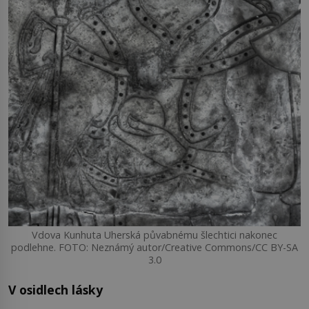
Vdova Kunhuta Uherská půvabnému šlechtici nakonec
podlehne. FOTO: Neznámý autor/Creative Commons/CC BY-SA
3.0
V osidlech lásky