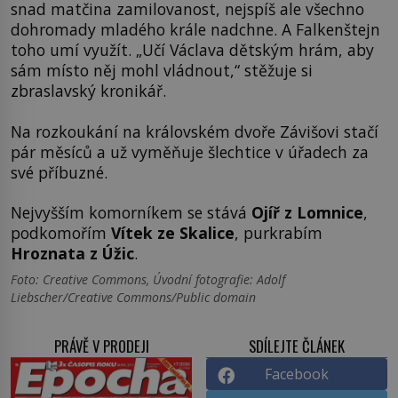
snad matčina zamilovanost, nejspíš ale všechno
dohromady mladého krále nadchne. A Falkenštejn
toho umí využít. „Učí Václava dětským hrám, aby
sám místo něj mohl vládnout,“ stěžuje si
zbraslavský kronikář.
Na rozkoukání na královském dvoře Závišovi stačí
pár měsíců a už vyměňuje šlechtice v úřadech za
své příbuzné.
Nejvyšším komorníkem se stává
Ojíř z Lomnice
,
podkomořím
Vítek ze Skalice
, purkrabím
Hroznata z Úžic
.
Foto: Creative Commons, Úvodní fotografie: Adolf
Liebscher/Creative Commons/Public domain
PRÁVĚ V PRODEJI
SDÍLEJTE ČLÁNEK
Facebook