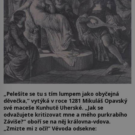
„Pelešíte se tu s tím lumpem jako obyčejná
děvečka,“ vytýká v roce 1281 Mikuláš Opavský
své maceše Kunhutě Uherské. „Jak se
odvažujete kritizovat mne a mého purkrabího
Záviše?“ oboří se na něj královna-vdova.
„Zmizte mi z očí!“ Vévoda odsekne: