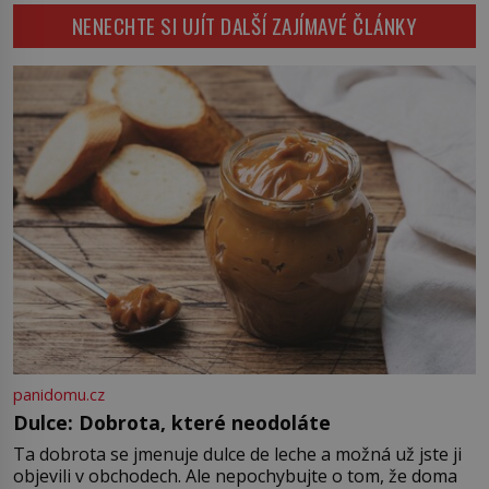
jí nevěnuje jedinou myšlenku.
Všechno to odpaluje […]
NENECHTE SI UJÍT DALŠÍ ZAJÍMAVÉ ČLÁNKY
Přesto za ní stojí překvapivě
spletitý příběh plný vynálezů,
patentů i omylů. Dokonce se
dodnes vedou spory o to, kdo ji
vlastně vynalezl. Než se objeví
kancelářská sponka, lidé […]
panidomu.cz
Dulce: Dobrota, které neodoláte
Ta dobrota se jmenuje dulce de leche a možná už jste ji
objevili v obchodech. Ale nepochybujte o tom, že doma