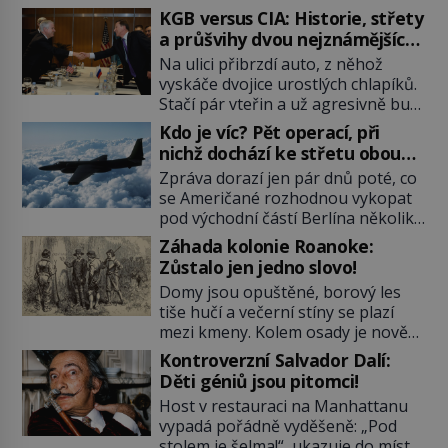
KGB versus CIA: Historie, střety
a průšvihy dvou nejznámějších
tajných služeb historie
Na ulici přibrzdí auto, z něhož
vyskáče dvojice urostlých chlapíků.
Stačí pár vteřin a už agresivně buší
na dveře. O další okamžik později
Kdo je víc? Pět operací, při
vlečou nebožáka do auta, a pak už
nichž dochází ke střetu obou
ho nikdy nikdo nespatří. Dostal se
tajných služeb
Zpráva dorazí jen pár dnů poté, co
totiž do rukou všemocné KGB. Jako
se Američané rozhodnou vykopat
sourozenci, kteří si nemohou přijít
pod východní částí Berlína několik
na jméno. Neustále se předhání v
stovek metrů dlouhý tunel. Sověti
plánování sabotáží, […]
Záhada kolonie Roanoke:
na sobě nenechají nic znát a
Zůstalo jen jedno slovo!
nechají nepřítele, aby si myslel, že
Domy jsou opuštěné, borový les
je přechytračil. Cennou informaci
tiše hučí a večerní stíny se plazí
jim dodá jeden z agentů. Oba
mezi kmeny. Kolem osady je nově
tábory jsou zvyklé působit v pozadí
postavená palisáda, ale ani to
a podle situace tlačit, jak oni […]
Kontroverzní Salvador Dalí:
nejspíš nedokáže osadníky
Děti géniů jsou pitomci!
zachránit. Muži, ženy, děti – všichni
Host v restauraci na Manhattanu
jsou pryč. Nadobro a navždycky!
vypadá pořádně vyděšeně: „Pod
Kapitán John White (asi 1539–1593)
stolem je šelma!“, ukazuje do míst,