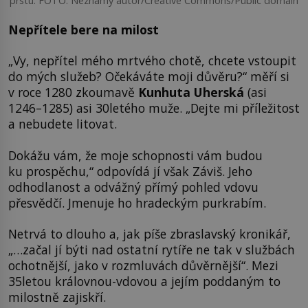
prstu. FOTO: Neznámý autor/Creative Commons/Public domain
Nepřítele bere na milost
„Vy, nepřítel mého mrtvého chotě, chcete vstoupit
do mých služeb? Očekáváte moji důvěru?“ měří si
v roce 1280 zkoumavě
Kunhuta Uherská
(asi
1246–1285) asi 30letého muže. „Dejte mi příležitost
a nebudete litovat.
Dokážu vám, že moje schopnosti vám budou
ku prospěchu,“ odpovídá jí však Záviš. Jeho
odhodlanost a odvážný přímý pohled vdovu
přesvědčí. Jmenuje ho hradeckým purkrabím.
Netrvá to dlouho a, jak píše zbraslavský kronikář,
„…začal jí býti nad ostatní rytíře ne tak v službách
ochotnější, jako v rozmluvách důvěrnější“. Mezi
35letou královnou-vdovou a jejím poddaným to
milostně zajiskří.