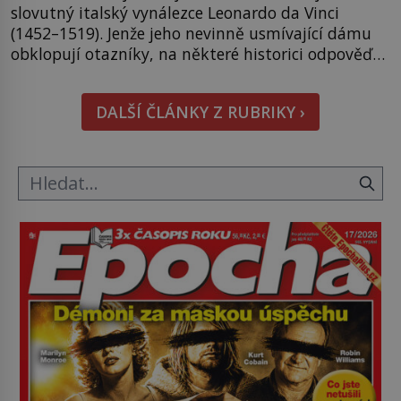
slovutný italský vynálezce Leonardo da Vinci
(1452–1519). Jenže jeho nevinně usmívající dámu
obklopují otazníky, na některé historici odpověď
objeví, jiné zůstanou nezodpovězené. Kam si ji
pověsil Napoleon? Samotný císař Napoleon
DALŠÍ ČLÁNKY Z RUBRIKY ›
Bonaparte (1769–1821) má pro malbu slabost, a
tak si ji ještě jako první konzul přemístí do své
ložnice v Tuilerisjkém […]