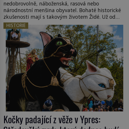
nedobrovolně, náboženská, rasová nebo
národnostní menšina obyvatel. Bohaté historické
zkušenosti mají s takovým životem Židé. Už od
středověku jsou totiž v každou chvíli nuceni v
HISTORIE
nějakém žít. Mezi ty nejslavnější patří i římské
ghetto založené v roce 1555. Pokud jde o vztah
k Židům, nemá se Řím čím chlubit. […]
Kočky padající z věže v Ypres: