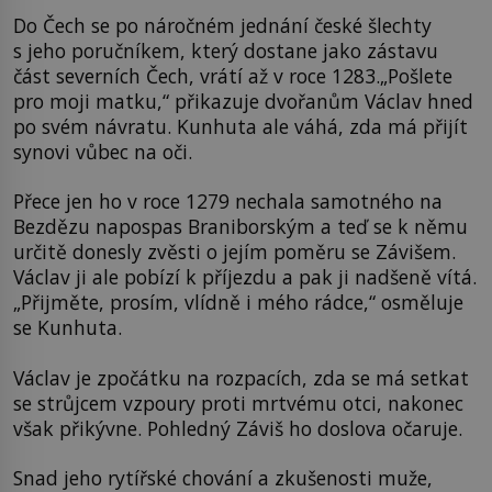
Do Čech se po náročném jednání české šlechty
s jeho poručníkem, který dostane jako zástavu
část severních Čech, vrátí až v roce 1283.„Pošlete
pro moji matku,“ přikazuje dvořanům Václav hned
po svém návratu. Kunhuta ale váhá, zda má přijít
synovi vůbec na oči.
Přece jen ho v roce 1279 nechala samotného na
Bezdězu napospas Braniborským a teď se k němu
určitě donesly zvěsti o jejím poměru se Závišem.
Václav ji ale pobízí k příjezdu a pak ji nadšeně vítá.
„Přijměte, prosím, vlídně i mého rádce,“ osměluje
se Kunhuta.
Václav je zpočátku na rozpacích, zda se má setkat
se strůjcem vzpoury proti mrtvému otci, nakonec
však přikývne. Pohledný Záviš ho doslova očaruje.
Snad jeho rytířské chování a zkušenosti muže,