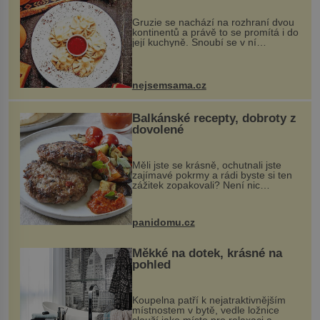
Gruzie se nachází na rozhraní dvou
kontinentů a právě to se promítá i do
její kuchyně. Snoubí se v ní
evropské a asijské chutě a díky tomu
vznikají rozmanité a chuťově bohaté
pokrmy, které rozhodně st...
nejsemsama.cz
Balkánské recepty, dobroty z
dovolené
Měli jste se krásně, ochutnali jste
zajímavé pokrmy a rádi byste si ten
zážitek zopakovali? Není nic
snazšího. Pljeskavica (10 porcí)
Možná jste ji ochutnali na dovolené v
bývalé Jugoslávii, lze ji vi...
panidomu.cz
Měkké na dotek, krásné na
pohled
Koupelna patří k nejatraktivnějším
místnostem v bytě, vedle ložnice