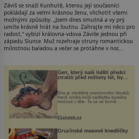
Záviš se snaží Kunhutě, kterou její současníci
pokládají za velmi krásnou ženu, vlichotit všemi
možnými způsoby. „Jsem dnes smutná a vy prý
umíte krásně hrát na loutnu. Zahrajte mi něco pro
radost,“ vybízí královna-vdova Záviše jednou při
západu Slunce. Muž rozehraje struny romantickou
milostnou baladou a večer se protáhne v noc…
Gen, který naši lidští předci
ztratili před miliony let, by
mohl pomoci s léčbou
„nemoci králů“
Dna je zánětlivé onemocnění kloubů,
které vzniká kvůli nadbytku kyseliny
močové v těle. Ta se ve formě
krystalků ukládá v blízkosti kloubů,
nejčastěji přitom postihuje palce na
nohou, a způsobuje bole...
21stoleti.cz
Gruzínské masové knedlíčky