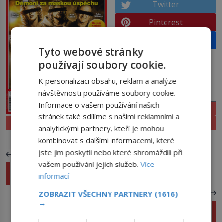
Twitter
Pinterest
Email
Tyto webové stránky
používají soubory cookie.
K personalizaci obsahu, reklam a analýze
návštěvnosti používáme soubory cookie.
PŘEDPLATNÉ
Informace o vašem používání našich
ELEKTRONICKÉ
stránek také sdílíme s našimi reklamními a
PROLISTOVAT
TIŠTĚNÉ
analytickými partnery, kteří je mohou
kombinovat s dalšími informacemi, které
jste jim poskytli nebo které shromáždili při
PŘEDCHOZÍ ČLÁNEK
vašem používání jejich služeb.
Více
Hrobky faraonů: Skutečně jsou prokleté, nebo
informací
jde o povídačky?
DALŠÍ ČLÁNEK
ZOBRAZIT VŠECHNY PARTNERY
(1616)
→
Chyby v Jurském parku: Byl Tyrannosaurus Rex
barevný zabiják?