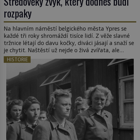
Středověký zvyk, který dodnes budí
rozpaky
Na hlavním náměstí belgického města Ypres se
každé tři roky shromáždí tisíce lidí. Z věže slavné
tržnice létají do davu kočky, diváci jásají a snaží se
je chytit. Naštěstí už nejde o živá zvířata, ale
jenom o plyšové suvenýry. Kdysi to ale bylo jinak.
HISTORIE
Tato veselá podívaná připomíná jeden z
nejpodivnějších a zároveň nejkrutějších zvyků […]