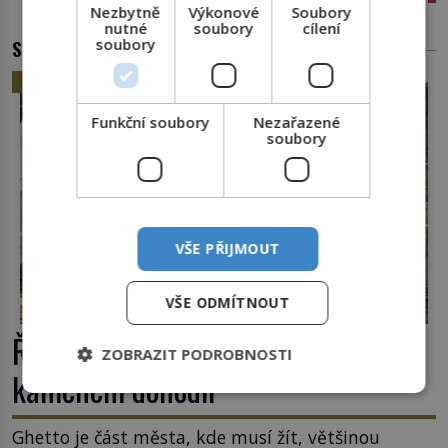
Nezbytně
Výkonové
Soubory
nutné
soubory
cílení
soubory
SOUVISEJÍCÍ ČLÁNKY
HISTORIE
Funkční soubory
Nezařazené
soubory
VŠE PŘIJMOUT
VŠE ODMÍTNOUT
Římské ghetto: Místo, kam papež
ZOBRAZIT PODROBNOSTI
kamenem dohodil
Ghetto je část města, kde musí žít, většinou