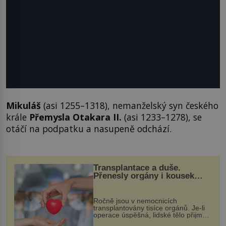
Mikuláš
(asi 1255–1318), nemanželský syn českého
krále
Přemysla Otakara II.
(asi 1233–1278), se
otáčí na podpatku a nasupeně odchází.
Transplantace a duše.
Přenesly orgány i kousek
osobnosti dárce?
Ročně jsou v nemocnicích
transplantovány tisíce orgánů. Je-li
operace úspěšná, lidské tělo přijme
darovaný orgán za své a pacient