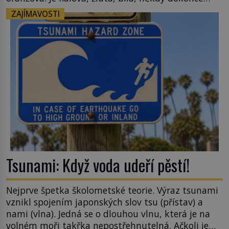
téměř černá. Až díky stovkám let pečlivého
ZAJÍMAVOSTI
šlechtění se z ní stává zelenina, bez které si českou
zahradu ani nedokážeme představit. Její příběh je
[…]
Tsunami: Když voda udeří pěstí!
Nejprve špetka školometské teorie. Výraz tsunami
vznikl spojením japonských slov tsu (přístav) a
nami (vlna). Jedná se o dlouhou vlnu, která je na
volném moři takřka nepostřehnutelná. Ačkoli je