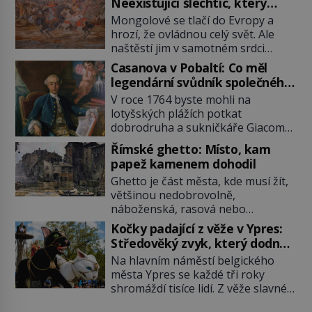
Neexistující šlechtic, který
z Moravy vyžene Mongoly
Mongolové se tlačí do Evropy a
hrozí, že ovládnou celý svět. Ale
naštěstí jim v samotném srdci
Evropy stojí v cestě malé, ale silné
Casanova v Pobaltí: Co měl
království, které dokáže
legendární svůdník společného
dobyvatelské hordy zastavit. Co
se svobodnými zednáři?
V roce 1764 byste mohli na
nedokáže žádná z asijských říší, co
lotyšských plážích potkat
nedokážou Němci – to dokáže
dobrodruha a sukničkáře Giacoma
český král. Nebo že by ne?
Casanovu. Jeho cesta k Baltskému
Mongolové od roku 1223 postupují
Římské ghetto: Místo, kam
moři však nebyla turistickým
podél Kaspického a Azovského
papež kamenem dohodil
výletem, ale ryze pracovní cestou
moře, […]
Ghetto je část města, kde musí žít,
se zištnými úmysly. Jaký cíl
většinou nedobrovolně,
Casanova sledoval, když se
náboženská, rasová nebo
například procházel uličkami
národnostní menšina obyvatel.
lotyšské Rigy? Casanova v Pobaltí
Kočky padající z věže v Ypres:
Bohaté historické zkušenosti mají s
kontaktoval tamní zednářské lóže.
Středověký zvyk, který dodnes
takovým životem Židé. Už od
Nebyl v této oblasti žádným
budí rozpaky
Na hlavním náměstí belgického
středověku jsou totiž v každou
nováčkem, protože do zednářské
města Ypres se každé tři roky
chvíli nuceni v nějakém žít. Mezi ty
[…]
shromáždí tisíce lidí. Z věže slavné
nejslavnější patří i římské ghetto
tržnice létají do davu kočky, diváci
založené v roce 1555. Pokud jde o