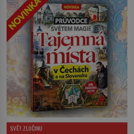
SVĚT ZLOČINU