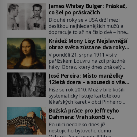
James Whitey Bulger: Práskač,
co šel po práskačích
Dlouhé roky se v USA drží mezi
desítkou nejhledanějších mužů a
dopracuje to až na číslo dvě – hned
po Usámovi bin Ládinovi (1957–
Krádež Mony Lisy: Nejslavnější
2011). To je James „Whitey“ Bulger
obraz světa zůstane dva roky
(1929–2018) viněný ze spoluúčasti
nezvěstný
V pondělí 21. srpna 1911 visí v
na 19 vraždách, vydírání a lichvy. A
pařížském Louvru na zdi prázdné
samozřejmě, krom toho je ještě
háky. Obraz, který dnes zná celý
drogový dealer, který neváhá
svět, je pryč. Zpočátku si nikdo
odstranit z cesty všechny práskače,
José Pereira: Místo manželky
nemyslí, že jde o krádež.
zatímco […]
12letá dcera – a sousedi o všem
Zaměstnanci jsou přesvědčeni, že
vědí!
Píše se rok 2010. Muž v bílé košili
Mona Lisa je jen v restaurátorské
systematicky listuje kartotékou
dílně nebo u fotografa. Když se
lékařských karet v obci Pinheiro
ukáže pravda, propukne jeden z
ležící asi 20 kilometrů od farmy s
největších honů na zloděje v […]
Božská práce pro Jeffreyho
podivínským majitelem. Něco tu
Dahmera: Vrah skončí v
nesedí. Ledaže… Ledaže by ta
tratolišti krve ve vězeňských
Po ulici nedaleko dnes již
mladá dívka z farmy byla ne
umývárnách
nestojícího bytového domu
manželkou, ale dcerou – a všechny
Oxfords Apartments 924 ve