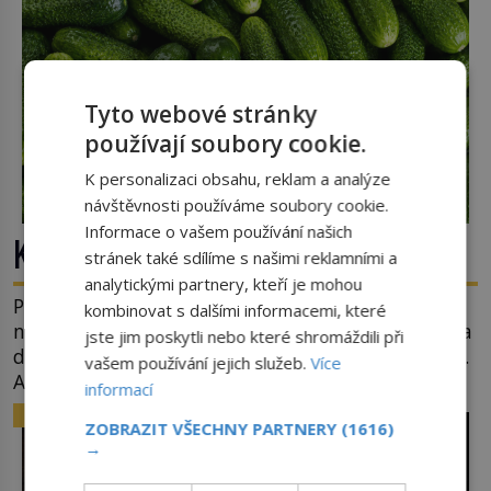
Tyto webové stránky
používají soubory cookie.
K personalizaci obsahu, reklam a analýze
návštěvnosti používáme soubory cookie.
Informace o vašem používání našich
Kde se vzala okurková sezóna?
stránek také sdílíme s našimi reklamními a
analytickými partnery, kteří je mohou
Prostě období, kdy se téměř nic neděje. Divadla
kombinovat s dalšími informacemi, které
nehrají, v parlamentu se nehlasuje, všichni jsou na
jste jim poskytli nebo které shromáždili při
dovolené a média tak nemají o čem mluvit a psát.
vašem používání jejich služeb.
Více
A vymýšlejí si proto témata, které nikoho
informací
nezajímají. Proč je však ona letní doba spojovaná
ZAJÍMAVOSTI
ZOBRAZIT VŠECHNY PARTNERY
(1616)
zrovna s okurkami? Okurkovou sezónu známe už
→
od poloviny 19. století, ovšem jako Češi […]