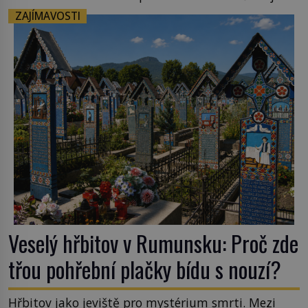
vlnová délka tsunami i 300 kilometrů, výška vlny
ZAJÍMAVOSTI
na volném moři je maximálně 1,5 metru. Máme se
podobné obří vlny obávat i v Evropě? Vznik
tsunami si […]
Veselý hřbitov v Rumunsku: Proč zde
třou pohřební plačky bídu s nouzí?
Hřbitov jako jeviště pro mystérium smrti. Mezi