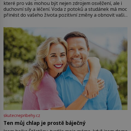
které pro vás mohou být nejen zdrojem osvěžení, ale i
duchovní síly a léčení. Voda z potoků a studánek má moc
přinést do vašeho života pozitivní změny a obnovit vaši
energii. Využitím těchto přírodních zdrojů v magii
můžete obohatit své rituály a přinést do svého života
větší harmonii a klid. Je důležité
skutecnepribehy.cz
Ten můj chlap je prostě báječný