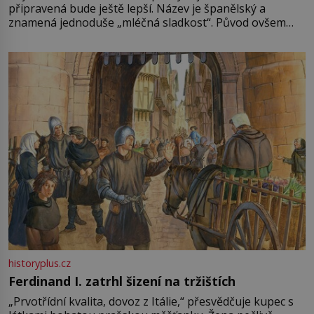
připravená bude ještě lepší. Název je španělský a
znamená jednoduše „mléčná sladkost“. Původ ovšem
není úplně jednoznačný, o autorství této receptury se
pře hned několik latinskoamerických zemí a k tomu
Francie, kde se traduje,
historyplus.cz
Ferdinand I. zatrhl šizení na tržištích
„Prvotřídní kvalita, dovoz z Itálie,“ přesvědčuje kupec s