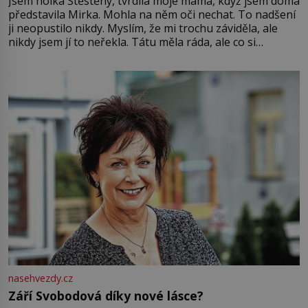
Jsem holka Štěstěny, tvrdila moje máma, když jsem doma
představila Mirka. Mohla na něm oči nechat. To nadšení
ji neopustilo nikdy. Myslím, že mi trochu záviděla, ale
nikdy jsem jí to neřekla. Tátu měla ráda, ale co si
pamatuji, tak jsme s Mirkem byli zamilovaní mnohem víc.
Jsme spolu moc rádi Tehdy byla jiná doba, když
nasehvezdy.cz
Září Svobodová díky nové lásce?