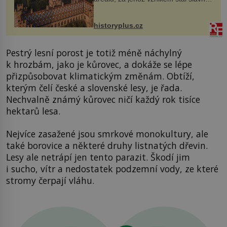
český architekt Josef Hlávka. Ten si
na něm dal mimořádně záležet. Jeho
stavební plány by při ...
historyplus.cz
Pestrý lesní porost je totiž méně náchylný
k hrozbám, jako je kůrovec, a dokáže se lépe
přizpůsobovat klimatickým změnám. Obtíží,
kterým čelí české a slovenské lesy, je řada.
Nechvalně známý kůrovec ničí každý rok tisíce
hektarů lesa.
Nejvíce zasažené jsou smrkové monokultury, ale
také borovice a některé druhy listnatých dřevin.
Lesy ale netrápí jen tento parazit. Škodí jim
i sucho, vítr a nedostatek podzemní vody, ze které
stromy čerpají vláhu.