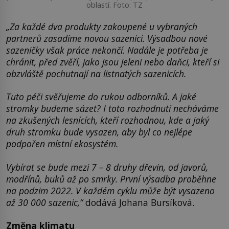
oblastí. Foto: TZ
„Za každé dva produkty zakoupené u vybraných
partnerů zasadíme novou sazenici. Výsadbou nové
sazeničky však práce nekončí. Nadále je potřeba je
chránit, před zvěří, jako jsou jeleni nebo daňci, kteří si
obzvláště pochutnají na listnatých sazenicích.
Tuto péči svěřujeme do rukou odborníků. A jaké
stromky budeme sázet? I toto rozhodnutí necháváme
na zkušených lesnících, kteří rozhodnou, kde a jaký
druh stromku bude vysazen, aby byl co nejlépe
podpořen místní ekosystém.
Vybírat se bude mezi 7 – 8 druhy dřevin, od javorů,
modřínů, buků až po smrky. První výsadba proběhne
na podzim 2022. V každém cyklu může být vysazeno
až 30 000 sazenic,“
dodává Johana Bursíková.
Změna klimatu