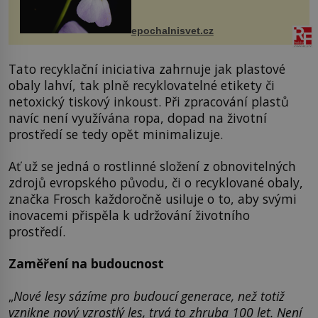
dvakrát. Přesně to se občas v
přírodě stane – a podle nového
výzkumu to může být pro druhy
epochalnisvet.cz
vstupenka...
Tato recyklační iniciativa zahrnuje jak plastové
obaly lahví, tak plně recyklovatelné etikety či
netoxický tiskový inkoust. Při zpracování plastů
navíc není využívána ropa, dopad na životní
prostředí se tedy opět minimalizuje.
Ať už se jedná o rostlinné složení z obnovitelných
zdrojů evropského původu, či o recyklované obaly,
značka Frosch každoročně usiluje o to, aby svými
inovacemi přispěla k udržování životního
prostředí.
Zaměření na budoucnost
„
Nové lesy sázíme pro budoucí generace, než totiž
vznikne nový vzrostlý les, trvá to zhruba 100 let. Není