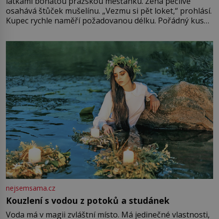
látkami bohatou pražskou měšťanku. Žena pečlivě
osahává štůček mušelínu. „Vezmu si pět loket,“ prohlásí.
Kupec rychle naměří požadovanou délku. Pořádný kus
mu přitom zůstane za prsty… „Na šaty ho bude málo,
milostpaní. Stačí jenom na sukni,“ zhodnotí švadlena
množství růžového mušelínu. „Ošidili vás, podívejte.“
Vezme do ruky dřevěnou
nejsemsama.cz
Kouzlení s vodou z potoků a studánek
Voda má v magii zvláštní místo. Má jedinečné vlastnosti,