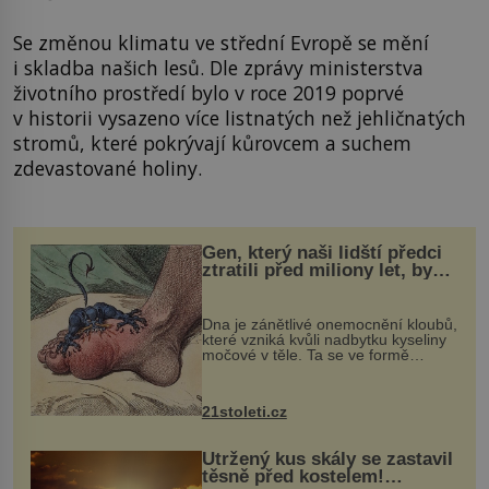
Se změnou klimatu ve střední Evropě se mění
i skladba našich lesů. Dle zprávy ministerstva
životního prostředí bylo v roce 2019 poprvé
v historii vysazeno více listnatých než jehličnatých
stromů, které pokrývají kůrovcem a suchem
zdevastované holiny.
Gen, který naši lidští předci
ztratili před miliony let, by
mohl pomoci s léčbou
„nemoci králů“
Dna je zánětlivé onemocnění kloubů,
které vzniká kvůli nadbytku kyseliny
močové v těle. Ta se ve formě
krystalků ukládá v blízkosti kloubů,
nejčastěji přitom postihuje palce na
nohou, a způsobuje bole...
21stoleti.cz
Utržený kus skály se zastavil
těsně před kostelem!