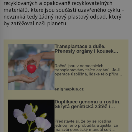
recyklovaných a opakovaně recyklovatelných
materiálů, které jsou součástí uzavřeného cyklu –
nevzniká tedy žádný nový plastový odpad, který
by zatěžoval naši planetu.
Transplantace a duše.
Přenesly orgány i kousek
osobnosti dárce?
Ročně jsou v nemocnicích
transplantovány tisíce orgánů. Je-li
operace úspěšná, lidské tělo přijme
darovaný orgán za své a pacient
může vést plnohodnotný život. Ale co
když při transplantaci nepřijímám...
enigmaplus.cz
Duplikace genomu u rostlin:
Skrytá genetická zátěž i
evoluční výhoda
Představte si, že by se rostlina
jednou ráno probudila a zjistila, že
má svůj genetický manuál celý