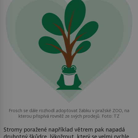
Frosch se dále rozhodl adoptovat žabku v pražské ZOO, na
kterou přispívá rovněž ze svých prodejů. Foto: TZ
Stromy poražené například větrem pak napadá
druhotný škůdce, lýkožrout, který se velmi rychle