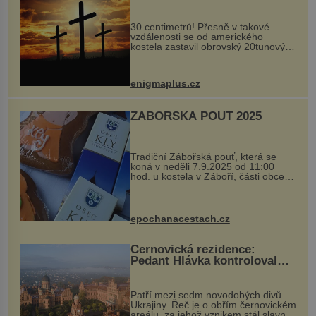
Ochránila ho boží síla?
30 centimetrů! Přesně v takové
vzdálenosti se od amerického
kostela zastavil obrovský 20tunový
balvan, který se v květnu 2014
nečekaně odtrhl od nedaleké skály
při její demolici. Podle místních stojí
enigmaplus.cz
...
ZÁBOŘSKÁ POUŤ 2025
Tradiční Zábořská pouť, která se
koná v neděli 7.9.2025 od 11:00
hod. u kostela v Záboří, části obce
Kly u Mělníka. V programu naleznete
komentovanou prohlídku kostela,
dobovou hudbu, řemesla, atrakce...
epochanacestach.cz
Černovická rezidence:
Pedant Hlávka kontroloval
každou cihlu
Patří mezi sedm novodobých divů
Ukrajiny. Řeč je o obřím černovickém
areálu, za jehož vznikem stál slavný