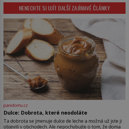
jásají a snaží se je chytit. Naštěstí
vztah k Židům, nemá se Řím čím
NENECHTE SI UJÍT DALŠÍ ZAJÍMAVÉ ČLÁNKY
už nejde o živá zvířata, ale jenom o
chlubit. […]
plyšové suvenýry. Kdysi to ale bylo
jinak. Tato veselá podívaná
připomíná jeden z nejpodivnějších
a zároveň nejkrutějších zvyků […]
panidomu.cz
Dulce: Dobrota, které neodoláte
Ta dobrota se jmenuje dulce de leche a možná už jste ji
objevili v obchodech. Ale nepochybujte o tom, že doma