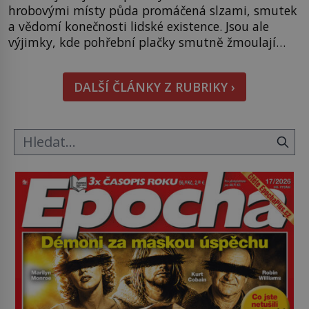
hrobovými místy půda promáčená slzami, smutek
a vědomí konečnosti lidské existence. Jsou ale
výjimky, kde pohřební plačky smutně žmoulají
kapesníky nikoli při smutečním obřadu, ale při
pohledu na výši vyměřené podpory
DALŠÍ ČLÁNKY Z RUBRIKY ›
v nezaměstnanosti. Kam vás pozveme? Unikátní
hřbitov, který si vysloužil název „Veselý“, najdeme
v rumunské vesnici Sapanta, nedaleko hranic […]