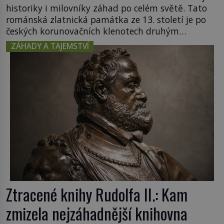
historiky i milovníky záhad po celém světě. Tato
románská zlatnická památka ze 13. století je po
českých korunovačních klenotech druhým
nejcennějším movitým majetkem v České
ZÁHADY A TAJEMSTVÍ
republice. Přestože byl klenot v roce 1985 po
dramatickém pátrání kriminalistů úspěšně
nalezen, jeho minulost stále obestírá hustá mlha.
Otázky, jak přesně se tato […]
Ztracené knihy Rudolfa II.: Kam
zmizela nejzáhadnější knihovna