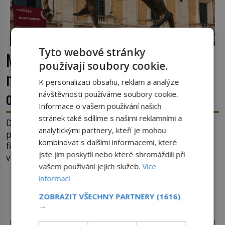
Tyto webové stránky
Marcus Aurelius: Filozof na trůně,
používají soubory cookie.
nebo unavený vládce závislý na
K personalizaci obsahu, reklam a analýze
opiu?
návštěvnosti používáme soubory cookie.
Informace o vašem používání našich
stránek také sdílíme s našimi reklamními a
Dějiny si římského císaře Marca Aurelia (121–180)
analytickými partnery, kteří je mohou
pamatují jako moudrého vládce s vášní pro
kombinovat s dalšími informacemi, které
filozofii, byť musíme tuto moudrost vnímat
jste jim poskytli nebo které shromáždili při
v kontextu jeho postavení i doby, ve které žil.
vašem používání jejich služeb.
Více
Máme však nyní rozbít tuto obecně přijímanou
informací
pravdu na padrť a prohlásit, že to byl jen životem
DALŠÍ ČLÁNKY Z RUBRIKY ›
unavený a drogou ovládaný muž? Marcus Aurelius
ZOBRAZIT VŠECHNY PARTNERY
(1616)
byl zastáncem stoicismu, učení, […]
→