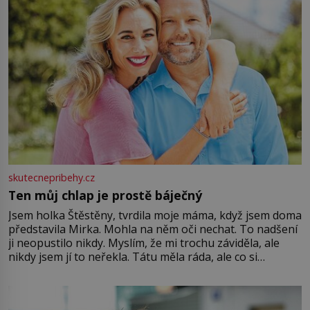
skutecnepribehy.cz
Ten můj chlap je prostě báječný
Jsem holka Štěstěny, tvrdila moje máma, když jsem doma
představila Mirka. Mohla na něm oči nechat. To nadšení
ji neopustilo nikdy. Myslím, že mi trochu záviděla, ale
nikdy jsem jí to neřekla. Tátu měla ráda, ale co si
pamatuji, tak jsme s Mirkem byli zamilovaní mnohem víc.
Jsme spolu moc rádi Tehdy byla jiná doba, když