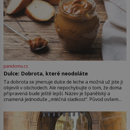
panidomu.cz
Dulce: Dobrota, které neodoláte
Ta dobrota se jmenuje dulce de leche a možná už jste ji
objevili v obchodech. Ale nepochybujte o tom, že doma
připravená bude ještě lepší. Název je španělský a
znamená jednoduše „mléčná sladkost“. Původ ovšem
není úplně jednoznačný, o autorství této receptury se
pře hned několik latinskoamerických zemí a k tomu
Francie, kde se traduje,