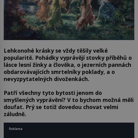
Lehkonohé krásky se vždy těšily velké
popularitě. Pohádky vyprávějí stovky příběhů o
lásce lesní žínky a člověka, o jezerních pannách
obdarovávajících smrtelníky poklady, a o
nevyzpytatelných divoženkách.
Patří všechny tyto bytosti jenom do
smyšlených vyprávění? V to bychom možná měli
doufat. Prý se totiž dovedou chovat velmi
záludně.
Reklama