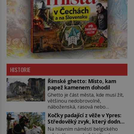
HISTORIE
Římské ghetto: Místo, kam
papež kamenem dohodil
Ghetto je část města, kde musí žít,
většinou nedobrovolně,
náboženská, rasová nebo
národnostní menšina obyvatel.
Kočky padající z věže v Ypres:
Bohaté historické zkušenosti mají s
Středověký zvyk, který dodnes
takovým životem Židé. Už od
budí rozpaky
Na hlavním náměstí belgického
středověku jsou totiž v každou