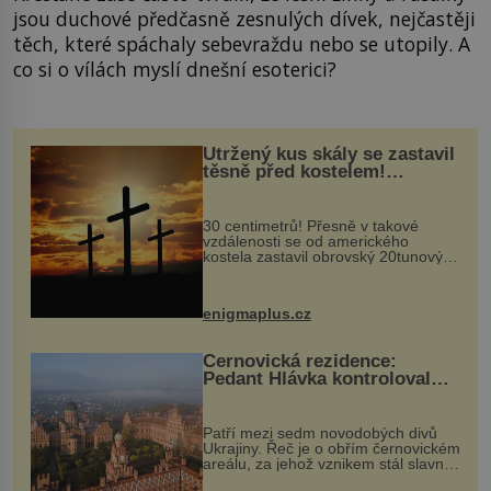
jsou duchové předčasně zesnulých dívek, nejčastěji
těch, které spáchaly sebevraždu nebo se utopily. A
co si o vílách myslí dnešní esoterici?
Utržený kus skály se zastavil
těsně před kostelem!
Ochránila ho boží síla?
30 centimetrů! Přesně v takové
vzdálenosti se od amerického
kostela zastavil obrovský 20tunový
balvan, který se v květnu 2014
nečekaně odtrhl od nedaleké skály
při její demolici. Podle místních stojí
enigmaplus.cz
...
Černovická rezidence:
Pedant Hlávka kontroloval
každou cihlu
Patří mezi sedm novodobých divů
Ukrajiny. Řeč je o obřím černovickém
areálu, za jehož vznikem stál slavný
český architekt Josef Hlávka. Ten si