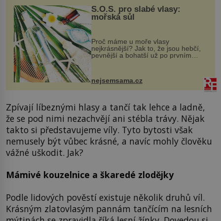
S.O.S. pro slabé vlasy:
mořská sůl
Proč máme u moře vlasy
nejkrásnější? Jak to, že jsou hebčí,
pevnější a bohatší už po prvním
vykoupání? Protože sůl obsažená v
mořské vodě má blahodárný vliv.
Nejen na tělo a pokožku, ale i na
nejsemsama.cz
vlasy. ...
Zpívají líbeznými hlasy a tančí tak lehce a ladně,
že se pod nimi nezachvějí ani stébla trávy. Nějak
takto si představujeme víly. Tyto bytosti však
nemusely být vůbec krásné, a navíc mohly člověku
vážné uškodit. Jak?
Mámivé kouzelnice a škaredé zlodějky
Podle lidových pověstí existuje několik druhů víl.
Krásným zlatovlasým pannám tančícím na lesních
mýtinách se zpravidla říká lesní žínky. Dovedou si