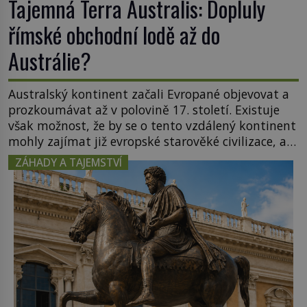
Tajemná Terra Australis: Dopluly
římské obchodní lodě až do
Austrálie?
Australský kontinent začali Evropané objevovat a
prozkoumávat až v polovině 17. století. Existuje
však možnost, že by se o tento vzdálený kontinent
mohly zajímat již evropské starověké civilizace, a
to o 15 století dříve? Již od starověku kartografové
ZÁHADY A TAJEMSTVÍ
zakreslovali do map záhadný kontinent Terra
Australis – Jižní zemi. Proč? Do jisté míry to byl
smysl pro […]