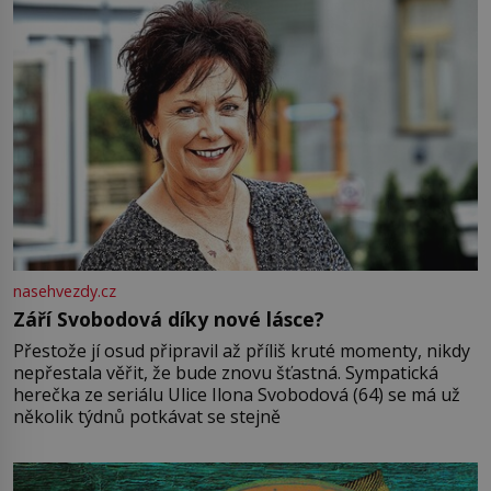
nasehvezdy.cz
Září Svobodová díky nové lásce?
Přestože jí osud připravil až příliš kruté momenty, nikdy
nepřestala věřit, že bude znovu šťastná. Sympatická
herečka ze seriálu Ulice Ilona Svobodová (64) se má už
několik týdnů potkávat se stejně