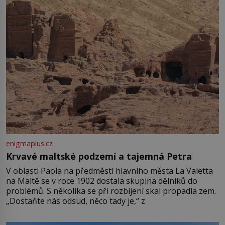
enigmaplus.cz
Krvavé maltské podzemí a tajemná Petra
V oblasti Paola na předměstí hlavního města La Valetta
na Maltě se v roce 1902 dostala skupina dělníků do
problémů. S několika se při rozbíjení skal propadla zem.
„Dostaňte nás odsud, něco tady je,“ z