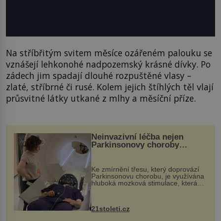
Na stříbřitým svitem měsíce ozářeném palouku se
vznášejí lehkonohé nadpozemský krásné dívky. Po
zádech jim spadají dlouhé rozpuštěné vlasy –
zlaté, stříbrné či rusé. Kolem jejich štíhlých těl vlají
průsvitné látky utkané z mlhy a měsíční příze.
Neinvazivní léčba nejen
Parkinsonovy choroby
pomocí ultrazvukové
„helmy“
Ke zmírnění třesu, který doprovází
Parkinsonovu chorobu, je využívána
hluboká mozková stimulace, která
však vyžaduje vysoce invazivní
zákrok. Ultrazvuk zase není vhodný
k dostatečně přesnému zacílení ...
21stoleti.cz