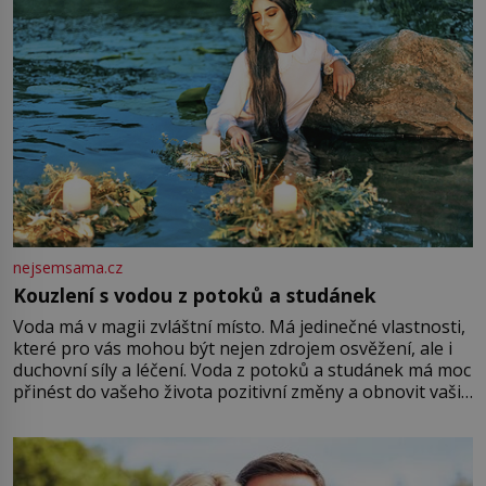
nejsemsama.cz
Kouzlení s vodou z potoků a studánek
Voda má v magii zvláštní místo. Má jedinečné vlastnosti,
které pro vás mohou být nejen zdrojem osvěžení, ale i
duchovní síly a léčení. Voda z potoků a studánek má moc
přinést do vašeho života pozitivní změny a obnovit vaši
energii. Využitím těchto přírodních zdrojů v magii
můžete obohatit své rituály a přinést do svého života
větší harmonii a klid. Je důležité