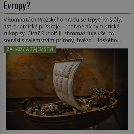
Evropy?
V komnatách Pražského hradu se třpytí křišťály,
astronomické přístroje i podivné alchymistické
rukopisy. Císař Rudolf II. shromažďuje vše, co
souvisí s tajemstvím přírody, hvězd i lidského
poznání. Jenže po jeho smrti se jeho slavné sbírky
ZÁHADY A TAJEMSTVÍ
začínají rozpadat a část z nich mizí navždy. Kdo
odnesl nejvzácnější knihy? A existují ještě někde
zapomenuté rukopisy, které nikdo […]