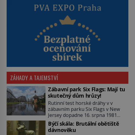
ZÁHADY A TAJEMSTVÍ
Zábavní park Six Flags: Mají tu
skutečný dům hrůzy!
Rutinní test horské dráhy v v
zábavním parku Six Flags v New
Jersey dopadne 16. srpna 1981
katastrofou. 20letý technik Scott
Býčí skála: Brutální obětiště
Tyler se zřítí na zem! Zranění jsou
dávnověku
neslučitelná se životem. „Nepoužil