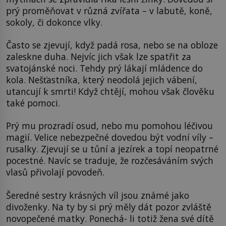
prý proměňovat v různá zvířata – v labutě, koně,
sokoly, či dokonce vlky.
Často se zjevují, když padá rosa, nebo se na obloze
zaleskne duha. Nejvíc jich však lze spatřit za
svatojánské noci. Tehdy prý lákají mládence do
kola. Nešťastníka, který neodolá jejich vábení,
utancují k smrti! Když chtějí, mohou však člověku
také pomoci.
Prý mu prozradí osud, nebo mu pomohou léčivou
magií. Velice nebezpečné dovedou být vodní víly –
rusalky. Zjevují se u tůní a jezírek a topí neopatrné
pocestné. Navíc se traduje, že rozčesáváním svých
vlasů přivolají povodeň.
Šeredné sestry krásných víl jsou známé jako
divoženky. Na ty by si prý měly dát pozor zvláště
novopečené matky. Ponechá- li totiž žena své dítě