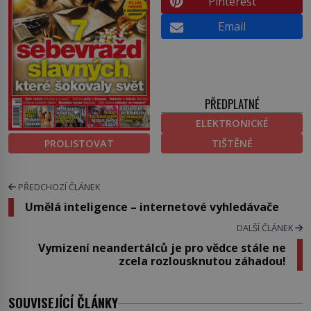
Pinterest
Email
PŘEDPLATNÉ
ELEKTRONICKÉ
PROLISTOVAT
TIŠTĚNÉ
PŘEDCHOZÍ ČLÁNEK
Umělá inteligence – internetové vyhledávače
DALŠÍ ČLÁNEK
Vymizení neandertálců je pro vědce stále ne
zcela rozlousknutou záhadou!
SOUVISEJÍCÍ ČLÁNKY