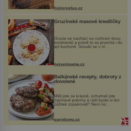
na něm dal mimořádně záležet. Jeho
stavební plány by při ...
historyplus.cz
Gruzínské masové knedlíčky
Gruzie se nachází na rozhraní dvou
kontinentů a právě to se promítá i do
její kuchyně. Snoubí se v ní
evropské a asijské chutě a díky tomu
vznikají rozmanité a chuťově bohaté
pokrmy, které rozhodně st...
nejsemsama.cz
Balkánské recepty, dobroty z
dovolené
Měli jste se krásně, ochutnali jste
zajímavé pokrmy a rádi byste si ten
zážitek zopakovali? Není nic
snazšího. Pljeskavica (10 porcí)
Možná jste ji ochutnali na dovolené v
bývalé Jugoslávii, lze ji vi...
panidomu.cz