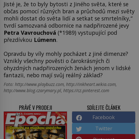
Jisté je, že to byly bytosti z Jiného světa, které se
občas pomocí různých bran a průchodů mezi světy
mohli dostat do světa lidí a setkat se smrtelníky,“
tvrdí samozvaná odbornice na nadpřirozené jevy
Petra Vavrouchová
(*1989) vystupující pod
přezdívkou
Lúmenn
.
Opravdu by víly mohly pocházet z jiné dimenze?
Vznikly všechny pověsti o čarokrásných či
ohyzdných nadpřirozených ženách jenom v lidské
fantazii, nebo mají svůj reálný základ?
Foto: http://www.playbuzz.com, http://inkheart.wikia.com,
http://www.blog.czarymary.pl, https://cz.pinterest.com
PRÁVĚ V PRODEJI
SDÍLEJTE ČLÁNEK
Facebook
Twitter