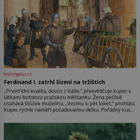
historyplus.cz
Ferdinand I. zatrhl šizení na tržištích
„Prvotřídní kvalita, dovoz z Itálie,“ přesvědčuje kupec s
látkami bohatou pražskou měšťanku. Žena pečlivě
osahává štůček mušelínu. „Vezmu si pět loket,“ prohlásí.
Kupec rychle naměří požadovanou délku. Pořádný kus
mu přitom zůstane za prsty… „Na šaty ho bude málo,
milostpaní. Stačí jenom na sukni,“ zhodnotí švadlena
množství růžového mušelínu. „Ošidili vás, podívejte.“
Vezme do ruky dřevěnou