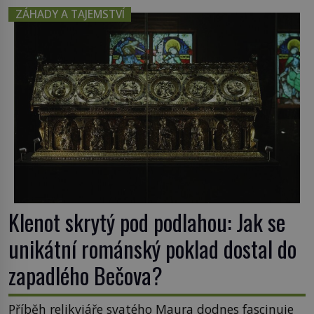
ZÁHADY A TAJEMSTVÍ
Klenot skrytý pod podlahou: Jak se
unikátní románský poklad dostal do
zapadlého Bečova?
Příběh relikviáře svatého Maura dodnes fascinuje