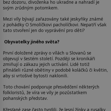
bez dozoru, divoženka ho ukradne a nahradí je
svým zrůdným potomkem.
Mezi víly bývají zařazovány také jeskyňky známé
z pohádky O Smolíčkovi pacholíčkovi. Nepatří však
tato stvoření jen do vyprávění pro děti?
Obyvatelky jiného světa?
První doložené zprávy o vílách u Slovanů se
objevují v šestém století. Později se kronikáři
zmiňují o zákazu jejich uctívání. Lidé totiž
přinášeli různé obětiny v podobě koláčků či květin,
aby si vrtošivé bytosti naklonili.
Toto chování podporuje přesvědčení některých
folkloristů, že víra ve víly je pozůstatkem
pohanských představ.
Křesťané zase často tvrdili, že lesní žínky a rusalky