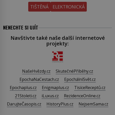
TIŠTĚNÁ
ELEKTRONICKÁ
NENECHTE SI UJÍT
Navštivte také naše další internetové
projekty:
NašeHvězdy.cz
SkutečnéPříběhy.cz
EpochaNaCestach.cz
EpochálníSvět.cz
Epochaplus.cz
Enigmaplus.cz
TisíceReceptů.cz
21Stoleti.cz
iLuxus.cz
RezidenceOnline.cz
DarujteČasopis.cz
HistoryPlus.cz
NejsemSama.cz