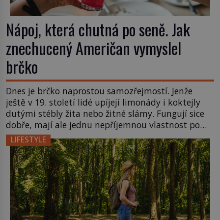
Nápoj, která chutná po seně. Jak
znechucený Američan vymyslel
brčko
Dnes je brčko naprostou samozřejmostí. Jenže
ještě v 19. století lidé upíjejí limonády i koktejly
dutými stébly žita nebo žitné slámy. Fungují sice
dobře, mají ale jednu nepříjemnou vlastnost po
chvíli se rozmáčejí a nápoji dodávají travnatou
LIFESTYLE
příchuť. Právě tahle drobná nepříjemnost přivede
amerického výrobce cigaretových náustků k
nápadu, který změní způsob pití po celém […]