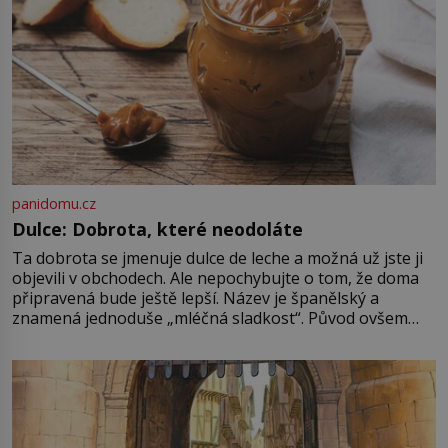
[…]
panidomu.cz
Dulce: Dobrota, které neodoláte
Ta dobrota se jmenuje dulce de leche a možná už jste ji
objevili v obchodech. Ale nepochybujte o tom, že doma
připravená bude ještě lepší. Název je španělský a
znamená jednoduše „mléčná sladkost“. Původ ovšem
není úplně jednoznačný, o autorství této receptury se
pře hned několik latinskoamerických zemí a k tomu
Francie, kde se traduje,