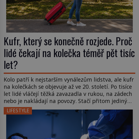
Kufr, který se konečně rozjede. Proč
lidé čekají na kolečka téměř pět tisíc
let?
Kolo patří k nejstarším vynálezům lidstva, ale kufr
na kolečkách se objevuje až ve 20. století. Po tisíce
let lidé vláčejí těžká zavazadla v rukou, na zádech
nebo je nakládají na povozy. Stačí přitom jediný
nápad, připevnit ke kufru kolečka. Jenže právě ten
LIFESTYLE
nikdo dlouho nedostane. Až jednou se na letišti
ozve věta, která změní […]