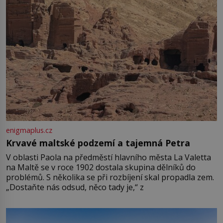
enigmaplus.cz
Krvavé maltské podzemí a tajemná Petra
V oblasti Paola na předměstí hlavního města La Valetta
na Maltě se v roce 1902 dostala skupina dělníků do
problémů. S několika se při rozbíjení skal propadla zem.
„Dostaňte nás odsud, něco tady je,“ z