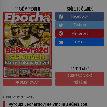
PRÁVĚ V PRODEJI
SDÍLEJTE ČLÁNEK
Facebook
Twitter
Pinterest
Email
PŘEDPLATNÉ
ELEKTRONICKÉ
PROLISTOVAT
TIŠTĚNÉ
PŘEDCHOZÍ ČLÁNEK
Vyfoukl Leonardovi da Vincimu důležitou