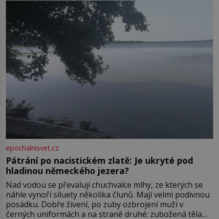
ve13. století, a už v roce 1313 kronikáři zaznamenali
epochalnisvet.cz
Pátrání po nacistickém zlatě: Je ukryté pod
hladinou německého jezera?
Nad vodou se převalují chuchvalce mlhy, ze kterých se
náhle vynoří siluety několika člunů. Mají velmi podivnou
posádku. Dobře živení, po zuby ozbrojení muži v
černých uniformách a na straně druhé: zubožená těla