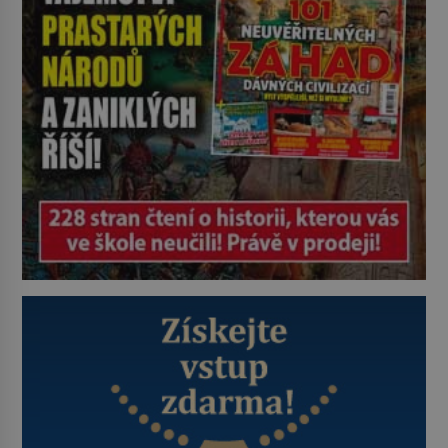
bez něhož si muži 19. […]