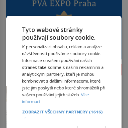
Tyto webové stránky
používají soubory cookie.
K personalizaci obsahu, reklam a analýze
návštěvnosti používáme soubory cookie.
Informace o vašem používání našich
stránek také sdílíme s našimi reklamními a
LIFESTYLE
analytickými partnery, kteří je mohou
Papírový sáček, který změnil
kombinovat s dalšími informacemi, které
nakupování: Za jeho vznikem
jste jim poskytli nebo které shromáždili při
stojí odvážná žena i soudní
Dnes do něj bez přemýšlení
vašem používání jejich služeb.
Více
drama
ukládáme pečivo, ovoce nebo
informací
drobný nákup. Papírový sáček s
plochým dnem působí jako
ZOBRAZIT VŠECHNY PARTNERY
(1616)
Jak se dočkat stovky?
samozřejmost, ve skutečnosti ale
→
Odborníci znají návyky, které
představuje jeden z
prodlužují život
Proč někdo sfoukne sto svíček na
nejvýznamnějších vynálezů 19.