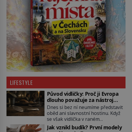
LIFESTYLE
Původ vidličky: Proč ji Evropa
dlouho považuje za nástroj
samotného satana?
Dnes si bez ní neumíme představit
oběd ani slavnostní hostinu. Když
se však vidlička v raném
středověku objevuje na evropských
Jak vznikl budík? První modely
stolech, vzbuzuje pohoršení,