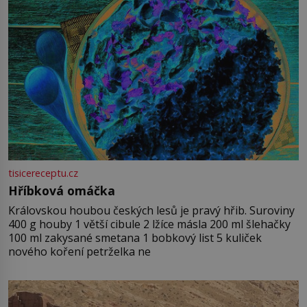
tisicereceptu.cz
Hříbková omáčka
Královskou houbou českých lesů je pravý hřib. Suroviny
400 g houby 1 větší cibule 2 lžíce másla 200 ml šlehačky
100 ml zakysané smetana 1 bobkový list 5 kuliček
nového koření petrželka ne