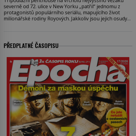
Třípodlažní penthouse na vrcholu nejvyššího věžáku
severně od 72. ulice v New Yorku „patřil“ jednomu z
protagonistů populárního seriálu, mapujícího život
milionářské rodiny Royových. Jakkoliv jsou jejich osudy
fiktivní, nemovitosti, v nichž „žijí“, jsou velmi reálné.
Ohromující luxusní byt s pěti ložnicemi, čtyřmi
koupelnami a výhledem na Husdon Yards je přitom
jenom jednou z nemovitostí
PŘEDPLATNÉ ČASOPISU