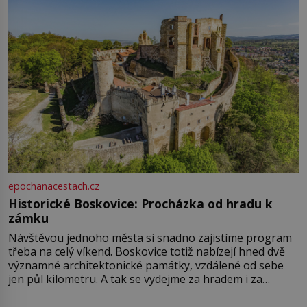
epochanacestach.cz
Historické Boskovice: Procházka od hradu k
zámku
Návštěvou jednoho města si snadno zajistíme program
třeba na celý víkend. Boskovice totiž nabízejí hned dvě
významné architektonické památky, vzdálené od sebe
jen půl kilometru. A tak se vydejme za hradem i za
zámkem do krásné jihomoravské krajiny. Trhová osada
Boskovice na okraji Drahanské vrchoviny vznikla někdy