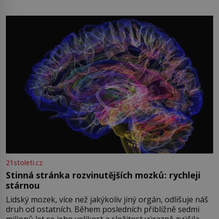
oblečená v chatrných vězeňských hadrech. Co tato
přízračná scéna znamená? Je jaro roku 1945, druhá
světová válka se chýlí ke konci. Jezero Stolpsee
21stoleti.cz
Stinná stránka rozvinutějších mozků: rychleji
stárnou
Lidský mozek, více než jakýkoliv jiný orgán, odlišuje náš
druh od ostatních. Během posledních přibližně sedmi