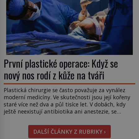
První plastické operace: Když se
nový nos rodí z kůže na tváři
Plastická chirurgie se často považuje za vynález
moderní medicíny. Ve skutečnosti jsou její kořeny
staré více než dva a půl tisíce let. V dobách, kdy
ještě neexistují antibiotika ani anestezie, se
odvážní lékaři pokoušejí vracet lidem tváře
znetvořené válkou, tresty nebo nehodami. Jejich
DALŠÍ ČLÁNKY Z RUBRIKY ›
metody jsou překvapivě promyšlené a některé