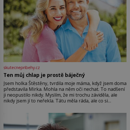
skutecnepribehy.cz
Ten můj chlap je prostě báječný
Jsem holka Štěstěny, tvrdila moje máma, když jsem doma
představila Mirka. Mohla na něm oči nechat. To nadšení
ji neopustilo nikdy. Myslím, že mi trochu záviděla, ale
nikdy jsem jí to neřekla. Tátu měla ráda, ale co si
pamatuji, tak jsme s Mirkem byli zamilovaní mnohem víc.
Jsme spolu moc rádi Tehdy byla jiná doba, když