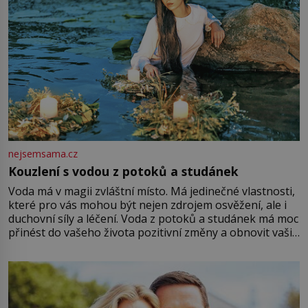
nejsemsama.cz
Kouzlení s vodou z potoků a studánek
Voda má v magii zvláštní místo. Má jedinečné vlastnosti,
které pro vás mohou být nejen zdrojem osvěžení, ale i
duchovní síly a léčení. Voda z potoků a studánek má moc
přinést do vašeho života pozitivní změny a obnovit vaši
energii. Využitím těchto přírodních zdrojů v magii
můžete obohatit své rituály a přinést do svého života
větší harmonii a klid. Je důležité