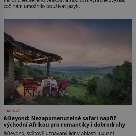
milionů let se jeho velikost a složitost výrazně zvýšila,
což nám umožnilo používat jazyk,
iluxus.cz
&Beyond: Nezapomenutelné safari napříč
východní Afrikou pro romantiky i dobrodruhy
&Beyond, světově uznávaný lídr v oblasti luxusní