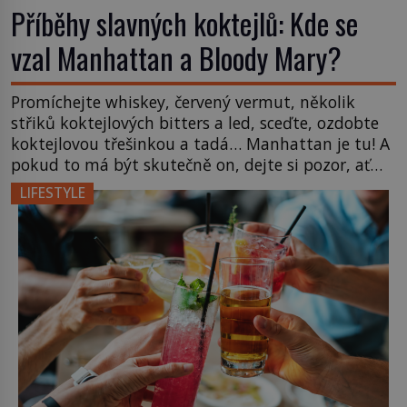
Příběhy slavných koktejlů: Kde se
vzal Manhattan a Bloody Mary?
Promíchejte whiskey, červený vermut, několik
střiků koktejlových bitters a led, sceďte, ozdobte
koktejlovou třešinkou a tadá… Manhattan je tu! A
pokud to má být skutečně on, dejte si pozor, ať
místo klasické americké rye whiskey či klidně
LIFESTYLE
bourbonu nepoužijete skotskou whisku. Co se
stane? Inu, koktejl bude stále skvělý, ale už to
nebude Manhattan ale […]