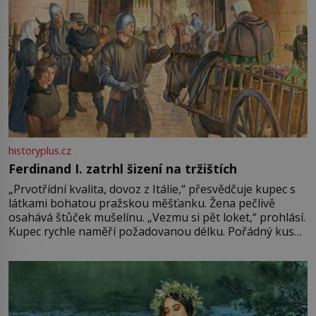
historyplus.cz
Ferdinand I. zatrhl šizení na tržištích
„Prvotřídní kvalita, dovoz z Itálie,“ přesvědčuje kupec s
látkami bohatou pražskou měšťanku. Žena pečlivě
osahává štůček mušelínu. „Vezmu si pět loket,“ prohlásí.
Kupec rychle naměří požadovanou délku. Pořádný kus
mu přitom zůstane za prsty… „Na šaty ho bude málo,
milostpaní. Stačí jenom na sukni,“ zhodnotí švadlena
množství růžového mušelínu. „Ošidili vás, podívejte.“
Vezme do ruky dřevěnou