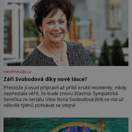
nasehvezdy.cz
Září Svobodová díky nové lásce?
Přestože jí osud připravil až příliš kruté momenty, nikdy
nepřestala věřit, že bude znovu šťastná. Sympatická
herečka ze seriálu Ulice Ilona Svobodová (64) se má už
několik týdnů potkávat se stejně