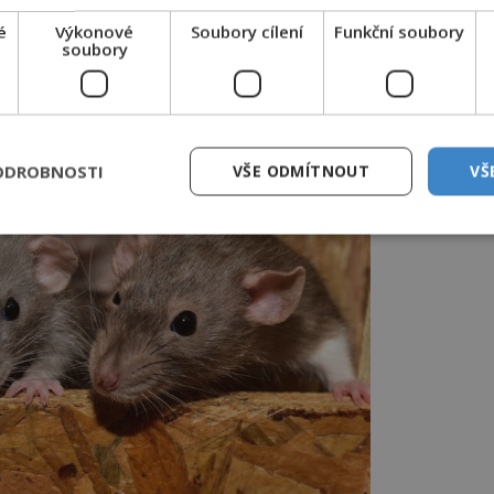
imne. Provozní právě zkracuje vlasy
é
Výkonové
Soubory cílení
Funkční soubory
soubory
ODROBNOSTI
VŠE ODMÍTNOUT
VŠ