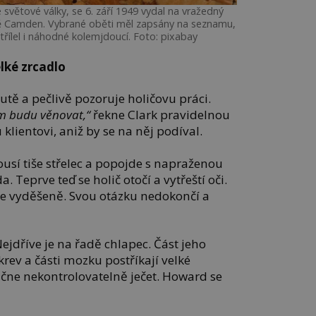
světové války, se 6. září 1949 vydal na vražedný
Camden. Vybrané oběti měl zapsány na seznamu,
střílel i náhodné kolemjdoucí. Foto: pixabay
lké zrcadlo
tě a pečlivě pozoruje holičovu práci.
ám budu věnovat,“
řekne Clark pravidelnou
lientovi, aniž by se na něj podíval.
usí tiše střelec a popojde s napraženou
. Teprve teď se holič otočí a vytřeští oči.
e vyděšeně.
Svou otázku nedokončí a
Nejdříve je na řadě chlapec. Část jeho
krev a části mozku postříkají velké
ačne nekontrolovatelně ječet. Howard se