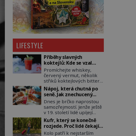
LIFESTYLE
Příběhy slavných
koktejlů: Kde se vzal
Manhattan a Bloody
Promíchejte whiskey,
Mary?
červený vermut, několik
střiků koktejlových bitters
a led, sceďte, ozdobte
Nápoj, která chutná po
koktejlovou třešinkou a
seně. Jak znechucený
tadá… Manhattan je tu! A
Američan vymyslel brčko
Dnes je brčko naprostou
pokud to má být skutečně
samozřejmostí. Jenže ještě
on, dejte si pozor, ať místo
v 19. století lidé upíjejí
klasické americké rye
limonády i koktejly dutými
whiskey či klidně
Kufr, který se konečně
stébly žita nebo žitné
bourbonu nepoužijete
rozjede. Proč lidé čekají
slámy. Fungují sice dobře,
skotskou whisku. Co se
na kolečka téměř pět
Kolo patří k nejstarším
mají ale jednu
stane? Inu, koktejl bude