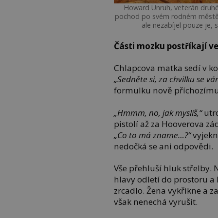
Howard Unruh, veterán druhé 
pochod po svém rodném městě 
ale nezabíjel pouze je, 
Části mozku postříkají ve
Chlapcova matka sedí v kou
„Sedněte si, za chvilku se v
formulku nově příchozímu k
„Hmmm, no, jak myslíš,“
utro
pistolí až za Hooverova záda
„Co to má zname…?“
vyjekn
nedočká se ani odpovědi.
Vše přehluší hluk střelby. 
hlavy odletí do prostoru a 
zrcadlo. Žena vykřikne a z
však nenechá vyrušit.