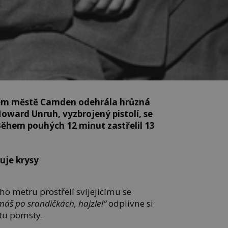
kém městě Camden odehrála hrůzná
oward Unruh, vyzbrojený pistolí, se
Během pouhých 12 minut zastřelil 13
duje krysy
ho metru prostřelí svíjejícímu se
máš po srandičkách, hajzle!“
odplivne si
stu pomsty.