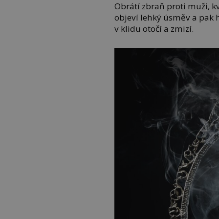
Obrátí zbraň proti muži, k
objeví lehký úsměv a pak ho
v klidu otočí a zmizí.