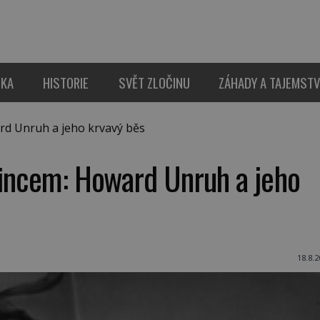
IKA
HISTORIE
SVĚT ZLOČINU
ZÁHADY A TAJEMSTV
rd Unruh a jeho krvavý běs
čincem: Howard Unruh a jeho
18.8.2