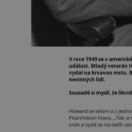
V roce 1949 se v americ
událost. Mladý veterán H
vydal na krvavou mstu. 
nevinných lidí.
Sousedé si myslí, že likvi
Howard se skloní a z jedno
Pilarchikovi hlavu.
„Tak, a 
vrah a vydá se na další ce