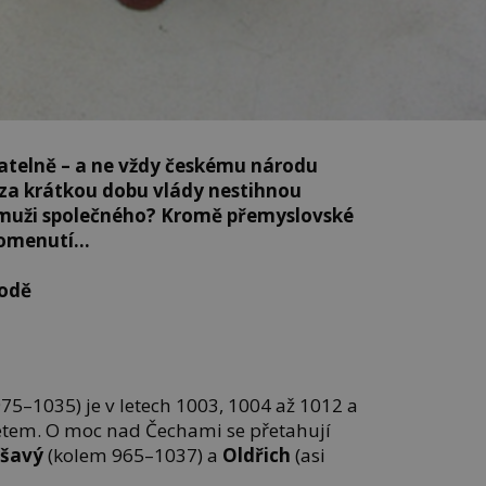
atelně – a ne vždy českému národu
í za krátkou dobu vlády nestihnou
e muži společného? Kromě přemyslovské
apomenutí…
odě
975–1035) je v letech 1003, 1004 až 1012 a
etem. O moc nad Čechami se přetahují
yšavý
(kolem 965–1037) a
Oldřich
(asi