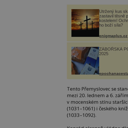
Utržený kus sk
zastavil těsně 
kostelem! Ochr
ho boží síla?
enigmaplus.cz
ZÁBOŘSKÁ P
2025
epochanacest
Tento Přemyslovec se stan
mezi 20. lednem a 6. zářím
v mocenském stínu staršíc
(1031–1061) i českého kníž
(1033–1092).