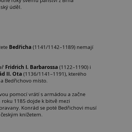
ouhé roky svému panství z Brna
ský úděl.
žete
Bedřicha
(1141/1142–1189) nemají
sař
Fridrich I. Barbarossa
(1122–1190) i
d II. Ota
(1136/1141–1191), kterého
na Bedřichovo místo.
hovou pomocí vrátí s armádou a začne
a roku 1185 dojde k bitvě mezi
ravany. Konrád se poté Bedřichovi musí
e českým knížetem.