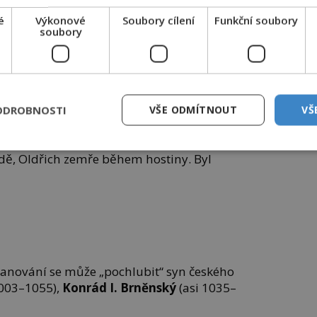
í zasahuje i polský kníže a král
é
Výkonové
Soubory cílení
Funkční soubory
67–1025) se vyhnanci natrvalo vracejí do
soubory
Vlády se ujímá Jaromír. Oldřich proti
 povstání.
 stolci jedná navzdory říšskoněmeckému
0–1039): Odmítne válčit proti Polsku
ODROBNOSTI
VŠE ODMÍTNOUT
VŠ
er. Proto je roku 1033 Jindřichem zajat.
odě, Oldřich zemře během hostiny. Byl
panování se může „pochlubit“ syn českého
1003–1055),
Konrád I. Brněnský
(asi 1035–