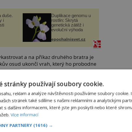
a duše.
Duplikace genomu u
 i
rostlin: Skrytá
ti
genetická zátěž i
evoluční výhoda
epochalnisvet.cz
kastrovat a na příkaz druhého bratra je
íkův osud ukončí vrah, který ho probodne
 stránky používají soubory cookie.
eny otráven během hodokvasu?
bsahu, reklam a analýze návštěvnosti používáme soubory cookie. 
šich stránek také sdílíme s našimi reklamními a analytickými partn
s dalšími informacemi, které jste jim poskytli nebo které shromá
 a jeho bratr Oldřich azyl u dvora
lužeb.
Více informací
ha II.
(972/973–1024). O život jim totiž
CHNY PARTNERY
(1616) →