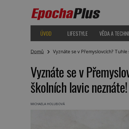
ÚVOD
LIFESTYLE
VĚDA A TECHN
Domů
Vyznáte se v Přemyslovcích? Tuhle še
Vyznáte se v Přemyslov
školních lavic neznáte!
MICHAELA HOLUBOVÁ