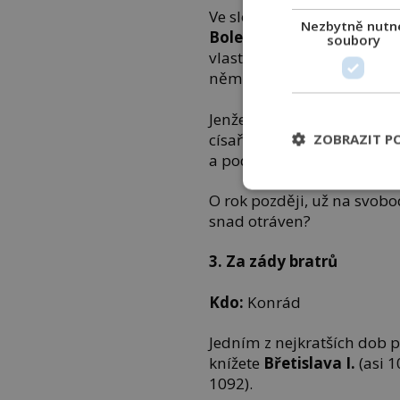
Ve složité době, kdy do děn
Nezbytně nutn
Boleslav I. Chrabrý
(966/9
soubory
vlasti až na podzim 1004. 
němu ale za osm let vyvolá
Jenže Oldřich na knížecím
císaři
Konrádovi II.
(asi 99
ZOBRAZIT P
a podporuje Sázavský klášt
O rok později, už na svob
snad otráven?
3.
Za zády bratrů
Kdo:
Konrád
Jedním z nejkratších dob 
knížete
Břetislava I.
(asi 
1092).