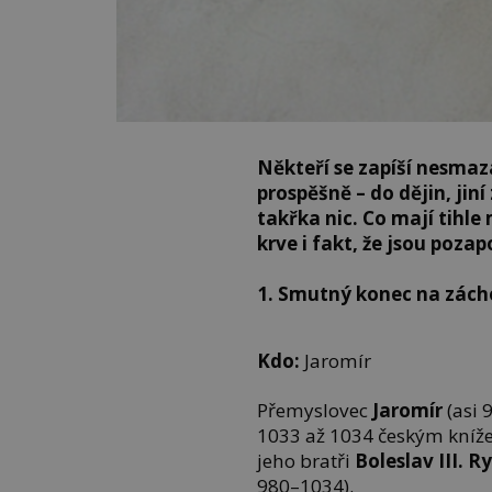
Někteří se zapíší nesmaz
prospěšně – do dějin, jin
takřka nic. Co mají tihl
krve i fakt, že jsou poz
1.
Smutný konec na zách
Kdo:
Jaromír
Přemyslovec
Jaromír
(asi 
1033 až 1034 českým kníž
jeho bratři
Boleslav III. R
980–1034).