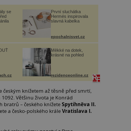
ály se
První sluchátka
před
Hermés inspirovala
ánila
slavná kabelka
epochalnisvet.cz
OUŤ
Měkké na dotek,
krásné na pohled
ach.cz
rezidenceonline.cz
e českým knížetem až těsně před smrtí,
 1092. Většinu života je Konrád
h bratrů – českého knížete
Spytihněva II.
ete a česko-polského krále
Vratislava I.