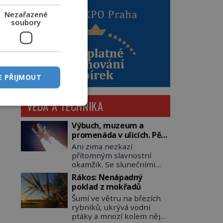
Nezařazené
soubory
E PŘIJMOUT
VĚDA A TECHNIKA
Výbuch, muzeum a
promenáda v ulicích. Pět
osudů nejslavnějších
Ani zima nezkazí
raketoplánů
přítomným slavnostní
okamžik. Se slunečními
brýlemi hledí na startující
Rákos: Nenápadný
raketu, která má do
poklad z mokřadů
vesmíru vynést kromě
Šumí ve větru na březích
posádky také obyčejnou
rybníků, ukrývá vodní
učitelku. Po několika
ptáky a mnozí kolem něj
sekundách všem ztuhnou