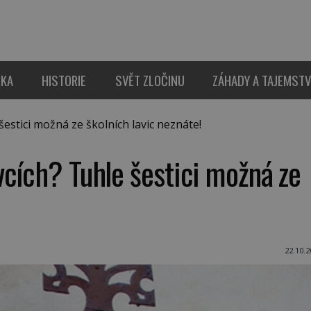
IKA
HISTORIE
SVĚT ZLOČINU
ZÁHADY A TAJEMSTV
stici možná ze školních lavic neznáte!
cích? Tuhle šestici možná ze
22.10.2