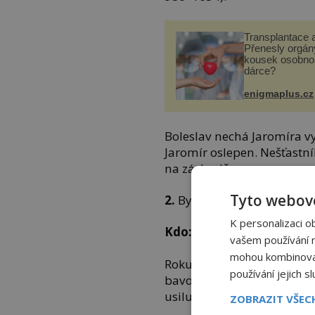
Transplantace 
Přenesly orgány
kousek osobnos
dárce?
enigmaplus.cz
Boleslav nechá Jaromíra vy
Jaromír oslepen. Nešťastn
na záchodě.
Tyto webové
2.
Byl slavný partner Bož
K personalizaci o
Kdo:
Oldřich
vašem používání na
mohou kombinovat 
Roku 1001 naleznou Jaromír
používání jejich s
bavorského vévody
Jindřic
usiluje bratr Boleslav.
ZOBRAZIT VŠE