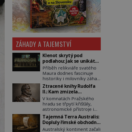
ZÁHADY A TAJEMSTVÍ
Klenot skrytý pod
podlahou: Jak se unikátní
románský poklad dostal
Příběh relikviáře svatého
do zapadlého Bečova?
Maura dodnes fascinuje
historiky i milovníky záhad
po celém světě. Tato
Ztracené knihy Rudolfa
románská zlatnická
II.: Kam zmizela
památka ze 13. století je
nejzáhadnější knihovna
V komnatách Pražského
po českých korunovačních
Evropy?
hradu se třpytí křišťály,
klenotech druhým
astronomické přístroje i
nejcennějším movitým
podivné alchymistické
majetkem v České
Tajemná Terra Australis:
rukopisy. Císař Rudolf II.
republice. Přestože byl
Dopluly římské obchodní
shromažďuje vše, co
klenot v roce 1985 po
lodě až do Austrálie?
Australský kontinent začali
souvisí s tajemstvím
dramatickém pátrání