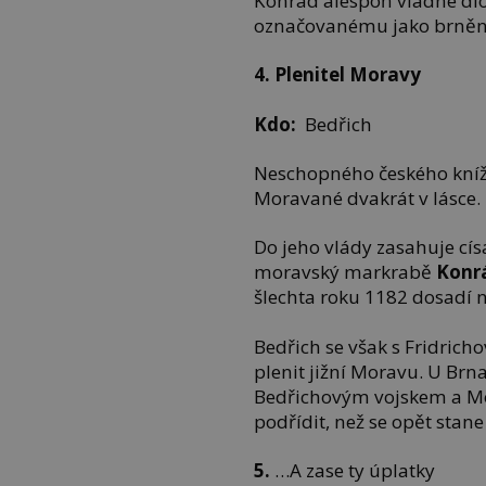
Konrád alespoň vládne dl
označovanému jako brněn
4.
Plenitel Moravy
Kdo:
Bedřich
Neschopného českého kní
Moravané dvakrát v lásce.
Do jeho vlády zasahuje cí
moravský markrabě
Konrá
šlechta roku 1182 dosadí 
Bedřich se však s Fridric
plenit jižní Moravu. U Brn
Bedřichovým vojskem a Mo
podřídit, než se opět stan
5.
…A zase ty úplatky