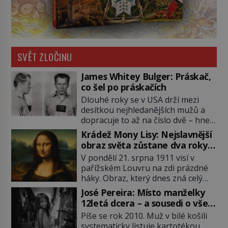
SVĚT ZLOČINU
James Whitey Bulger: Práskač,
co šel po práskačích
Dlouhé roky se v USA drží mezi
desítkou nejhledanějších mužů a
dopracuje to až na číslo dvě – hned
po Usámovi bin Ládinovi (1957–
Krádež Mony Lisy: Nejslavnější
2011). To je James „Whitey“ Bulger
obraz světa zůstane dva roky
(1929–2018) viněný ze spoluúčasti
nezvěstný
V pondělí 21. srpna 1911 visí v
na 19 vraždách, vydírání a lichvy. A
pařížském Louvru na zdi prázdné
samozřejmě, krom toho je ještě
háky. Obraz, který dnes zná celý
drogový dealer, který neváhá
svět, je pryč. Zpočátku si nikdo
odstranit z cesty všechny práskače,
José Pereira: Místo manželky
nemyslí, že jde o krádež.
zatímco […]
12letá dcera – a sousedi o všem
Zaměstnanci jsou přesvědčeni, že
vědí!
Píše se rok 2010. Muž v bílé košili
Mona Lisa je jen v restaurátorské
systematicky listuje kartotékou