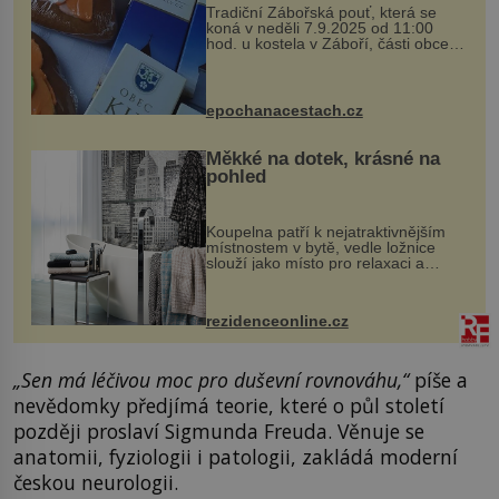
Tradiční Zábořská pouť, která se
koná v neděli 7.9.2025 od 11:00
hod. u kostela v Záboří, části obce
Kly u Mělníka. V programu naleznete
komentovanou prohlídku kostela,
dobovou hudbu, řemesla, atrakce...
epochanacestach.cz
Měkké na dotek, krásné na
pohled
Koupelna patří k nejatraktivnějším
místnostem v bytě, vedle ložnice
slouží jako místo pro relaxaci a
odpočinek. Koupelnový textil –
ručníky, osušky a koberečky –
mohou jako mávnutím kouzelného
rezidenceonline.cz
proutku...
„Sen má léčivou moc pro duševní rovnováhu,“
píše a
nevědomky předjímá teorie, které o půl století
později proslaví Sigmunda Freuda. Věnuje se
anatomii, fyziologii i patologii, zakládá moderní
českou neurologii.