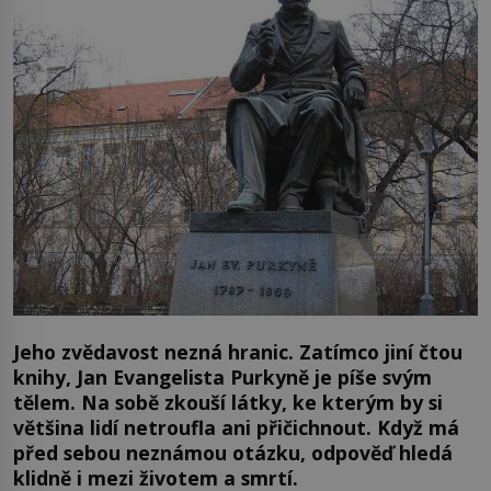
Jeho zvědavost nezná hranic. Zatímco jiní čtou
knihy, Jan Evangelista Purkyně je píše svým
tělem. Na sobě zkouší látky, ke kterým by si
většina lidí netroufla ani přičichnout. Když má
před sebou neznámou otázku, odpověď hledá
klidně i mezi životem a smrtí.