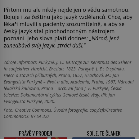
Přitom mu ale nikdy nejde jen o vědu samotnou.
Bojuje i za češtinu jako jazyk vzdělanců. Chce, aby
lékaři mluvili s pacienty srozumitelně, a aby se
český jazyk stal plnohodnotným nástrojem
poznání. Jeho slova platí dodnes:
„Národ, jenž
zanedbává svůj jazyk, ztrácí duši.“
Zdroje informací:
Purkyně, J. E.: Beiträge zur Kenntniss des Sehens
in subjektiver Hinsicht, Breslau, 1823. Purkyně, J. E.: O spánku,
snech a stavech příbuzných, Praha, 1857, Hrachová, M.: Jan
Evangelista Purkyně – život a dílo, Academia, Praha, 1987, Národní
lékařská knihovna, Praha – archivní fond J. E. Purkyně, Česká
televize: Dokumentární cyklus Géniové české vědy, díl: Jan
Evangelista Purkyně, 2020.
Foto: Creative Commons, Úvodní fotografie: copyleft/Creative
Commons/CC BY-SA 3.0
PRÁVĚ V PRODEJI
SDÍLEJTE ČLÁNEK