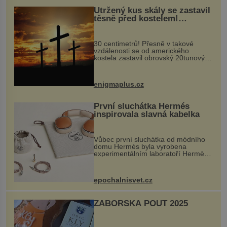
Utržený kus skály se zastavil
těsně před kostelem!
Ochránila ho boží síla?
30 centimetrů! Přesně v takové
vzdálenosti se od amerického
kostela zastavil obrovský 20tunový
balvan, který se v květnu 2014
nečekaně odtrhl od nedaleké skály
při její demolici. Podle místních stojí
enigmaplus.cz
...
První sluchátka Hermés
inspirovala slavná kabelka
Vůbec první sluchátka od módního
domu Hermès byla vyrobena
experimentálním laboratoří Hermès
Ateliers Horizons. Elegantní gadget
si vyžádal dva roky vývoje a chlubí
se ručně šitou hovězí kůží a
epochalnisvet.cz
kovový...
ZÁBOŘSKÁ POUŤ 2025