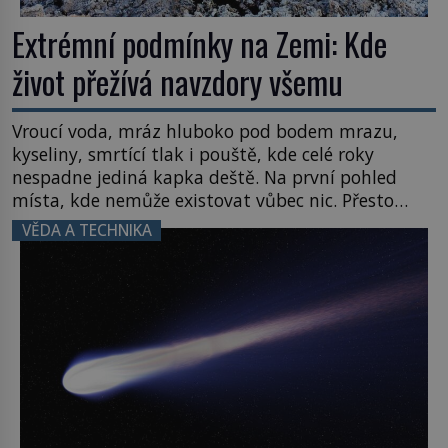
Extrémní podmínky na Zemi: Kde
život přežívá navzdory všemu
Vroucí voda, mráz hluboko pod bodem mrazu,
kyseliny, smrtící tlak i pouště, kde celé roky
nespadne jediná kapka deště. Na první pohled
místa, kde nemůže existovat vůbec nic. Přesto
právě tady vědci objevují organismy, které
VĚDA A TECHNIKA
posouvají hranice života. Každý nový nález mění
naše představy o tom, co všechno dokáže příroda a
napovídá, kde bychom jednou […]