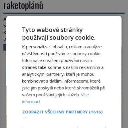
raketoplánů
Ani zima nezkazí přítomným slavnostní okamžik.
Se slunečními brýlemi hledí na startující raketu,
Tyto webové stránky
která má do vesmíru vynést kromě posádky také
používají soubory cookie.
obyčejnou učitelku. Po několika sekundách všem
ztuhnou úsměvy, stroj totiž exploduje. Jejich
K personalizaci obsahu, reklam a analýze
VĚDA A TECHNIKA
konstrukce není z levného kraje, daňové
návštěvnosti používáme soubory cookie.
poplatníky stojí miliardy dolarů. Na druhou stranu
Informace o vašem používání našich
zvládnou jen představitelné věci. Na malé kousky
stránek také sdílíme s našimi reklamními a
Název: Columbia První […]
analytickými partnery, kteří je mohou
kombinovat s dalšími informacemi, které
jste jim poskytli nebo které shromáždili při
vašem používání jejich služeb.
Více
informací
ZOBRAZIT VŠECHNY PARTNERY
(1616)
→