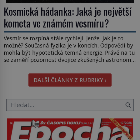
Kosmická hádanka: Jaká je největší
kometa ve známém vesmíru?
Vesmír se rozpíná stále rychleji. Jenže, jak je to
možné? Současná fyzika je v koncích. Odpovědí by
mohla být hypotetická temná energie. Právě na tu
se zaměří pozornost dvojice zkušených astronomů.
Namísto ní ale objeví něco mnohem
hmatatelnějšího. Naprosto rekordní kometu!
DALŠÍ ČLÁNKY Z RUBRIKY ›
Astronomové Pedro Bernardinelli a Gary Bernstein
mravenčí prací zkoumají archivní snímky v rámci
Průzkumu temné energie […]