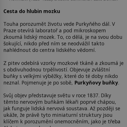
Cesta do hlubin mozku
Touha porozumět životu vede Purkyňého dál. V
Praze otevírá laboratoř a pod mikroskopem
zkoumá lidský mozek. To, co dělá, je na svou dobu
šokující, nikdo před ním se neodvážil takto
nahlédnout do centra lidského vědomí.
Z pitev odebírá vzorky mozkové tkáně a zkoumá je
s obdivuhodnou trpělivostí. Objevuje zvláštní
buňky s velkými výběžky, které do té doby nikdo
neznal. Pojmenuje je po sobě,
Purkyňovy buňky
.
Svůj objev představuje světu v roce 1837. Díky
těmto nervovým buňkám lékaři poprvé chápou,
jak funguje lidská nervová soustava. Až později se
ukáže, že právě tyto miniaturní struktury jsou
klíčem k porozumění onemocněním, jako je třeba