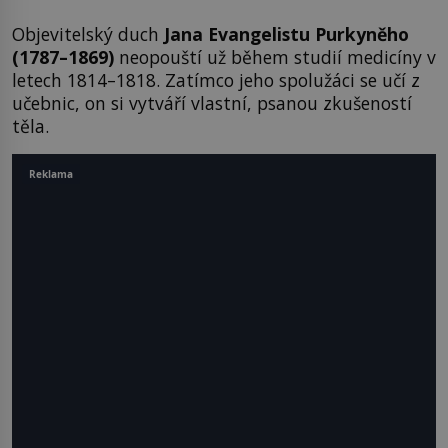
Objevitelský duch
Jan
a
Evangelist
u
Purkyně
ho
(
1787–1869
)
neopouští už během studií medicíny v
letech 1814–1818. Zatímco jeho spolužáci se učí z
učebnic, on si vytváří vlastní, psanou zkušeností
těla.
Reklama