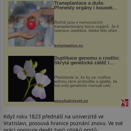
Transplantace a duše.
Přenesly orgány i kousek
osobnosti dárce?
Ročně jsou v nemocnicích
transplantovány tisíce orgánů. Je-li
operace úspěšná, lidské tělo přijme
darovaný orgán za své a pacient
může vést plnohodnotný život. Ale co
když při transplantaci nepřijímám...
enigmaplus.cz
Duplikace genomu u rostlin:
Skrytá genetická zátěž i
evoluční výhoda
Představte si, že by se rostlina
jednou ráno probudila a zjistila, že
má svůj genetický manuál celý
dvakrát. Přesně to se občas v
přírodě stane – a podle nového
výzkumu to může být pro druhy
epochalnisvet.cz
vstupenka...
Když roku 1823 přednáší na univerzitě ve
Vratislavi, posouvá hranice poznání znovu. Ve své
práci popisuje devět typů otisků prstů: