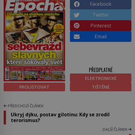
Facebook
Twitter
Pinterest
Email
PŘEDPLATNÉ
ELEKTRONICKÉ
PROLISTOVAT
TIŠTĚNÉ
PŘEDCHOZÍ ČLÁNEK
Ukryj dýku, postav gilotinu: Kdy se zrodil
terorismus?
DALŠÍ ČLÁNEK