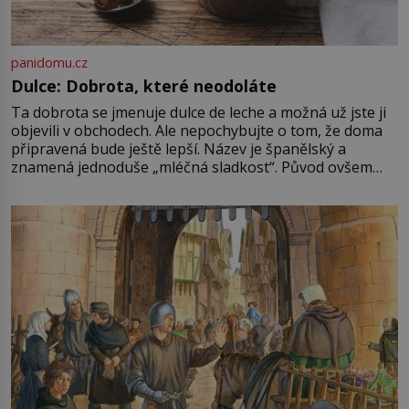
panidomu.cz
Dulce: Dobrota, které neodoláte
Ta dobrota se jmenuje dulce de leche a možná už jste ji
objevili v obchodech. Ale nepochybujte o tom, že doma
připravená bude ještě lepší. Název je španělský a
znamená jednoduše „mléčná sladkost“. Původ ovšem
není úplně jednoznačný, o autorství této receptury se
pře hned několik latinskoamerických zemí a k tomu
Francie, kde se traduje,