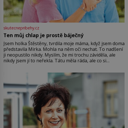
skutecnepribehy.cz
Ten můj chlap je prostě báječný
Jsem holka Štěstěny, tvrdila moje máma, když jsem doma
představila Mirka. Mohla na něm oči nechat. To nadšení
ji neopustilo nikdy. Myslím, že mi trochu záviděla, ale
nikdy jsem jí to neřekla. Tátu měla ráda, ale co si
pamatuji, tak jsme s Mirkem byli zamilovaní mnohem víc.
Jsme spolu moc rádi Tehdy byla jiná doba, když