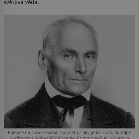
světová věda.
Purkyně na sobě neváhal zkoušet účinky jedů. Foto: Rudolph
Hoffmann (1820–1882)/Creative Commons/Public Domain