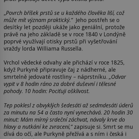
„
Povrch bříšek prstů se u každého člověka liší, což
může mít význam praktický.“
Jeho postřeh se o
desítky let později ukáže jako geniální, protože
právě na jeho základě se v roce 1840 v Londýně
poprvé využívají otisky prstů při vyšetřování
vraždy lorda Williama Russella.
Vrchol vědecké odvahy ale přichází v roce 1825,
když Purkyně připravuje čaj z nádherné, ale
smrtelně jedovaté rostliny – náprstníku.
„Odvar
vypit v 8 hodin ráno za dobré duševní i tělesné
pohody. 10 hodin: Pociťuji ošklivost.
Tep poklesl z obvyklých šedesáti až sedmdesáti úderů
za minutu na 54 a často nyní vynechává. 20 hodin 30
minut: Mám mírný srdeční záchvat, návaly krve do
hlavy a nutkání ke zvracení,“
zapisuje si. Smrt se mu
dívá do očí, ale Purkyně přežívá a s ním i česká i