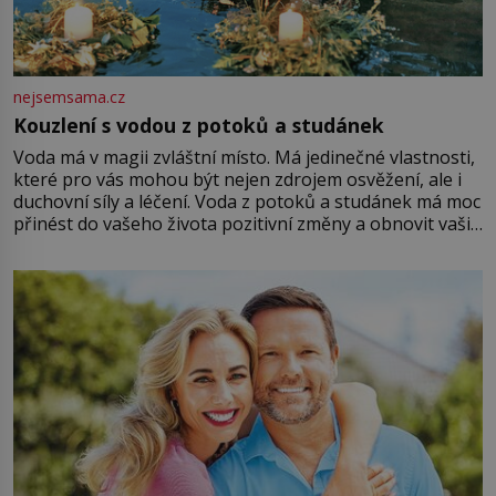
nejsemsama.cz
Kouzlení s vodou z potoků a studánek
Voda má v magii zvláštní místo. Má jedinečné vlastnosti,
které pro vás mohou být nejen zdrojem osvěžení, ale i
duchovní síly a léčení. Voda z potoků a studánek má moc
přinést do vašeho života pozitivní změny a obnovit vaši
energii. Využitím těchto přírodních zdrojů v magii
můžete obohatit své rituály a přinést do svého života
větší harmonii a klid. Je důležité