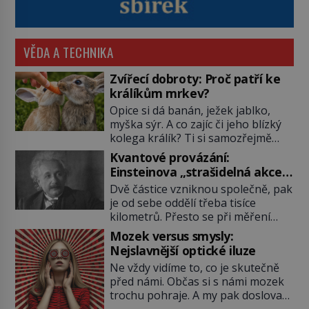
VĚDA A TECHNIKA
Zvířecí dobroty: Proč patří ke
králíkům mrkev?
Opice si dá banán, ježek jablko,
myška sýr. A co zajíc či jeho blízký
kolega králík? Ti si samozřejmě
pochutnají na mrkvi! Proč jsou
Kvantové provázání:
podobné představy o potravě
Einsteinova „strašidelná akce
zvířat často spíš mýty? Pokud máte
na dálku“ dál mate i fascinuje
Dvě částice vzniknou společně, pak
doma králíka, mrkev mu dát
vědce
je od sebe oddělí třeba tisíce
můžete. A nejspíš mu i bude
kilometrů. Přesto se při měření
chutnat, ovšem měl by ji mít jen
chovají, jako by mezi nimi
jako občasný pamlsek. […]
Mozek versus smysly:
existovalo neviditelné pouto. Albert
Nejslavnější optické iluze
Einstein tomu s jistou dávkou
Ne vždy vidíme to, co je skutečně
ironie říká „strašidelná akce na
před námi. Občas si s námi mozek
dálku“ a dlouhá desetiletí věří, že
trochu pohraje. A my pak doslova
musí existovat jednodušší
nevěříme vlastním očím! Jak