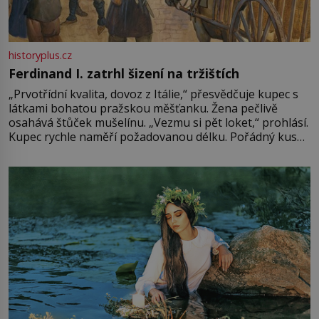
historyplus.cz
Ferdinand I. zatrhl šizení na tržištích
„Prvotřídní kvalita, dovoz z Itálie,“ přesvědčuje kupec s
látkami bohatou pražskou měšťanku. Žena pečlivě
osahává štůček mušelínu. „Vezmu si pět loket,“ prohlásí.
Kupec rychle naměří požadovanou délku. Pořádný kus
mu přitom zůstane za prsty… „Na šaty ho bude málo,
milostpaní. Stačí jenom na sukni,“ zhodnotí švadlena
množství růžového mušelínu. „Ošidili vás, podívejte.“
Vezme do ruky dřevěnou