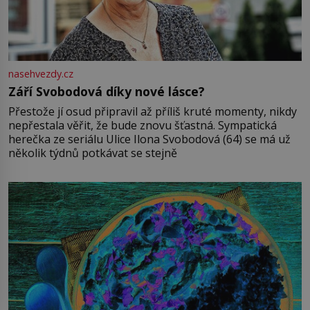
nasehvezdy.cz
Září Svobodová díky nové lásce?
Přestože jí osud připravil až příliš kruté momenty, nikdy
nepřestala věřit, že bude znovu šťastná. Sympatická
herečka ze seriálu Ulice Ilona Svobodová (64) se má už
několik týdnů potkávat se stejně