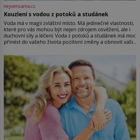
nejsemsama.cz
Kouzlení s vodou z potoků a studánek
Voda má v magii zvláštní místo. Má jedinečné vlastnosti,
které pro vás mohou být nejen zdrojem osvěžení, ale i
duchovní síly a léčení. Voda z potoků a studánek má moc
přinést do vašeho života pozitivní změny a obnovit vaši
energii. Využitím těchto přírodních zdrojů v magii
můžete obohatit své rituály a přinést do svého života
větší harmonii a klid. Je důležité