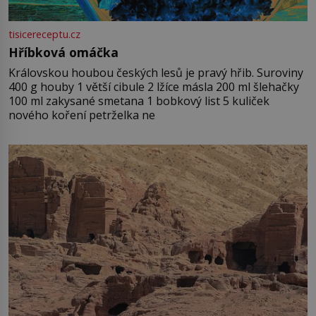
tisicereceptu.cz
Hříbková omáčka
Královskou houbou českých lesů je pravý hřib. Suroviny
400 g houby 1 větší cibule 2 lžíce másla 200 ml šlehačky
100 ml zakysané smetana 1 bobkový list 5 kuliček
nového koření petrželka ne