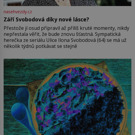
nasehvezdy.cz
Září Svobodová díky nové lásce?
Přestože jí osud připravil až příliš kruté momenty, nikdy
nepřestala věřit, že bude znovu šťastná. Sympatická
herečka ze seriálu Ulice Ilona Svobodová (64) se má už
několik týdnů potkávat se stejně