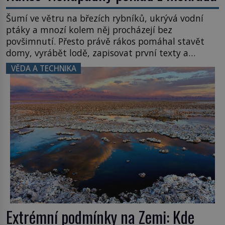
Šumí ve větru na březích rybníků, ukrývá vodní
ptáky a mnozí kolem něj procházejí bez
povšimnutí. Přesto právě rákos pomáhal stavět
domy, vyrábět lodě, zapisovat první texty a
inspiroval řadu pověstí. Tato skromná, ale
VĚDA A TECHNIKA
užitečná rostlina provází člověka už tisíce let.
Většina lidí vnímá rákos jen jako obyčejnou kulisu
letního koupání. Stačí se však podívat […]
Extrémní podmínky na Zemi: Kde