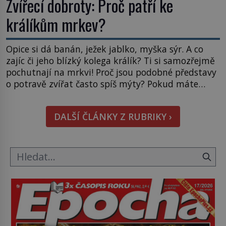
Zvířecí dobroty: Proč patří ke
králíkům mrkev?
Opice si dá banán, ježek jablko, myška sýr. A co
zajíc či jeho blízký kolega králík? Ti si samozřejmě
pochutnají na mrkvi! Proč jsou podobné představy
o potravě zvířat často spíš mýty? Pokud máte
doma králíka, mrkev mu dát můžete. A nejspíš mu
i bude chutnat, ovšem měl by ji mít jen jako
DALŠÍ ČLÁNKY Z RUBRIKY ›
občasný pamlsek. […]