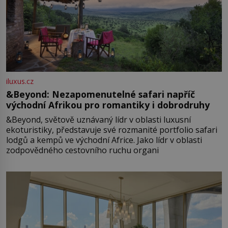
iluxus.cz
&Beyond: Nezapomenutelné safari napříč
východní Afrikou pro romantiky i dobrodruhy
&Beyond, světově uznávaný lídr v oblasti luxusní
ekoturistiky, představuje své rozmanité portfolio safari
lodgů a kempů ve východní Africe. Jako lídr v oblasti
zodpovědného cestovního ruchu organi