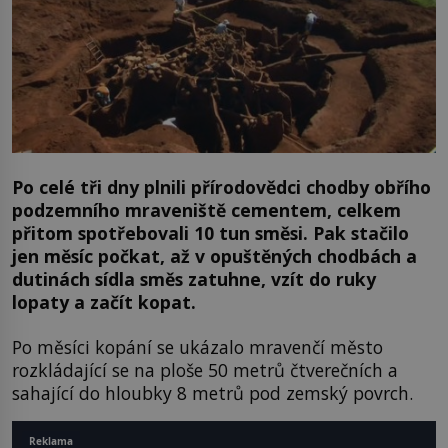
Po celé tři dny plnili přírodovědci chodby obřího
podzemního mraveniště cementem, celkem
přitom spotřebovali 10 tun směsi. Pak stačilo
jen měsíc počkat, až v opuštěných chodbách a
dutinách sídla směs zatuhne, vzít do ruky
lopaty a začít kopat.
Po měsíci kopání se ukázalo mravenčí město
rozkládající se na ploše 50 metrů čtverečních a
sahající do hloubky 8 metrů pod zemský povrch.
Reklama