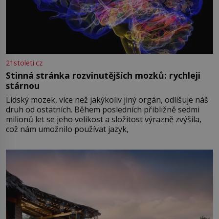
21stoleti.cz
Stinná stránka rozvinutějších mozků: rychleji
stárnou
Lidský mozek, více než jakýkoliv jiný orgán, odlišuje náš
druh od ostatních. Během posledních přibližně sedmi
milionů let se jeho velikost a složitost výrazně zvýšila,
což nám umožnilo používat jazyk,