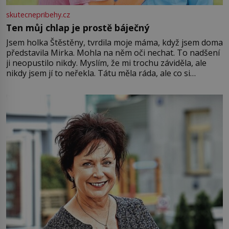
skutecnepribehy.cz
Ten můj chlap je prostě báječný
Jsem holka Štěstěny, tvrdila moje máma, když jsem doma
představila Mirka. Mohla na něm oči nechat. To nadšení
ji neopustilo nikdy. Myslím, že mi trochu záviděla, ale
nikdy jsem jí to neřekla. Tátu měla ráda, ale co si
pamatuji, tak jsme s Mirkem byli zamilovaní mnohem víc.
Jsme spolu moc rádi Tehdy byla jiná doba, když