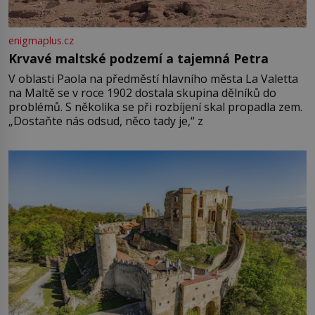
enigmaplus.cz
Krvavé maltské podzemí a tajemná Petra
V oblasti Paola na předměstí hlavního města La Valetta
na Maltě se v roce 1902 dostala skupina dělníků do
problémů. S několika se při rozbíjení skal propadla zem.
„Dostaňte nás odsud, něco tady je,“ z