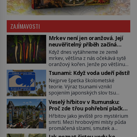
ZAJÍMAVOSTI
Mrkev není jen oranžová. Její
neuvěřitelný příběh začíná
fialovou barvou
Když dnes vytáhneme ze země
mrkev, většina z nás očekává sytě
oranžový kořen. Jenže po většinu
své historie je mrkev všechno
Tsunami: Když voda udeří pěstí!
možné, jen ne oranžová. Je fialová,
Nejprve špetka školometské
žlutá, bílá, někdy dokonce téměř
teorie. Výraz tsunami vznikl
černá. Až díky stovkám let
spojením japonských slov tsu
pečlivého šlechtění se z ní stává
(přístav) a nami (vlna). Jedná se o
zelenina, bez které si českou
Veselý hřbitov v Rumunsku:
dlouhou vlnu, která je na volném
zahradu ani nedokážeme
Proč zde třou pohřební plačky
moři takřka nepostřehnutelná.
představit. Její příběh je […]
bídu s nouzí?
Hřbitov jako jeviště pro mystérium
Ačkoli je vlnová délka tsunami i 300
smrti. Mezi hrobovými místy půda
kilometrů, výška vlny na volném
promáčená slzami, smutek a
moři je maximálně 1,5 metru.
vědomí konečnosti lidské existence.
Máme se podobné obří vlny obávat
Jak poznat čistou vodu ke