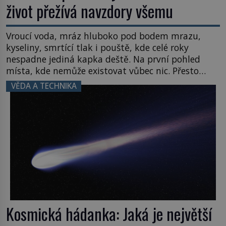
život přežívá navzdory všemu
Vroucí voda, mráz hluboko pod bodem mrazu,
kyseliny, smrtící tlak i pouště, kde celé roky
nespadne jediná kapka deště. Na první pohled
místa, kde nemůže existovat vůbec nic. Přesto
právě tady vědci objevují organismy, které
VĚDA A TECHNIKA
posouvají hranice života. Každý nový nález mění
naše představy o tom, co všechno dokáže příroda a
napovídá, kde bychom jednou […]
Kosmická hádanka: Jaká je největší