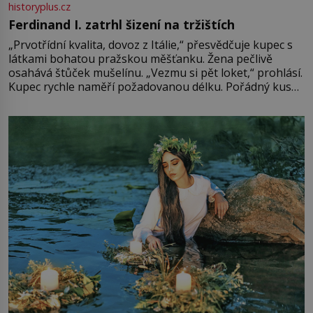
historyplus.cz
Ferdinand I. zatrhl šizení na tržištích
„Prvotřídní kvalita, dovoz z Itálie,“ přesvědčuje kupec s
látkami bohatou pražskou měšťanku. Žena pečlivě
osahává štůček mušelínu. „Vezmu si pět loket,“ prohlásí.
Kupec rychle naměří požadovanou délku. Pořádný kus
mu přitom zůstane za prsty… „Na šaty ho bude málo,
milostpaní. Stačí jenom na sukni,“ zhodnotí švadlena
množství růžového mušelínu. „Ošidili vás, podívejte.“
Vezme do ruky dřevěnou