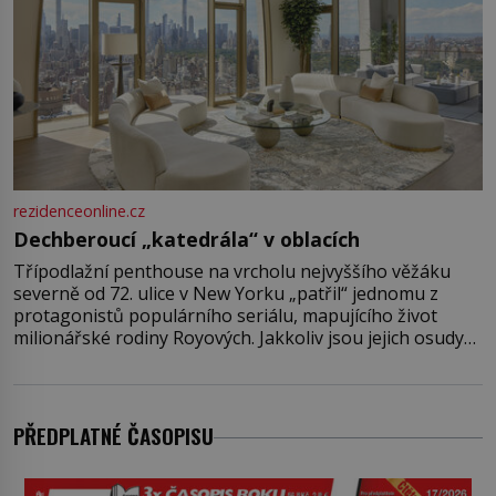
rezidenceonline.cz
Dechberoucí „katedrála“ v oblacích
Třípodlažní penthouse na vrcholu nejvyššího věžáku
severně od 72. ulice v New Yorku „patřil“ jednomu z
protagonistů populárního seriálu, mapujícího život
milionářské rodiny Royových. Jakkoliv jsou jejich osudy
fiktivní, nemovitosti, v nichž „žijí“, jsou velmi reálné.
Ohromující luxusní byt s pěti ložnicemi, čtyřmi
koupelnami a výhledem na Husdon Yards je přitom
jenom jednou z nemovitostí
PŘEDPLATNÉ ČASOPISU