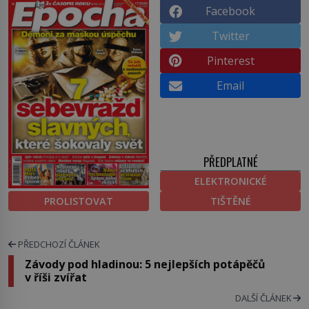
Facebook
Twitter
Pinterest
Email
PŘEDPLATNÉ
ELEKTRONICKÉ
PROLISTOVAT
TIŠTĚNÉ
PŘEDCHOZÍ ČLÁNEK
Závody pod hladinou: 5 nejlepších potápěčů
v říši zvířat
DALŠÍ ČLÁNEK