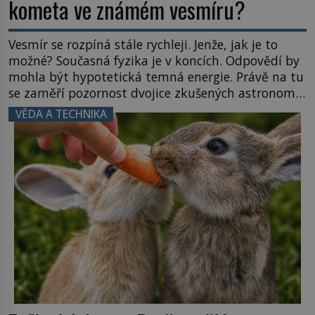
kometa ve známém vesmíru?
Vesmír se rozpíná stále rychleji. Jenže, jak je to
možné? Současná fyzika je v koncích. Odpovědí by
mohla být hypotetická temná energie. Právě na tu
se zaměří pozornost dvojice zkušených astronomů.
Namísto ní ale objeví něco mnohem
VĚDA A TECHNIKA
hmatatelnějšího. Naprosto rekordní kometu!
Astronomové Pedro Bernardinelli a Gary Bernstein
mravenčí prací zkoumají archivní snímky v rámci
Průzkumu temné energie […]