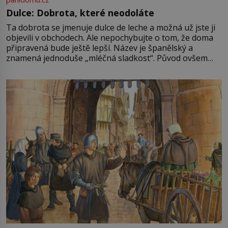
Dulce: Dobrota, které neodoláte
Ta dobrota se jmenuje dulce de leche a možná už jste ji
objevili v obchodech. Ale nepochybujte o tom, že doma
připravená bude ještě lepší. Název je španělský a
znamená jednoduše „mléčná sladkost“. Původ ovšem
není úplně jednoznačný, o autorství této receptury se
pře hned několik latinskoamerických zemí a k tomu
Francie, kde se traduje,