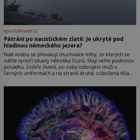
epochalnisvet.cz
Pátrání po nacistickém zlatě: Je ukryté pod
hladinou německého jezera?
Nad vodou se převalují chuchvalce mlhy, ze kterých se
náhle vynoří siluety několika člunů. Mají velmi podivnou
posádku. Dobře živení, po zuby ozbrojení muži v
černých uniformách a na straně druhé: zubožená těla
oblečená v chatrných vězeňských hadrech. Co tato
přízračná scéna znamená? Je jaro roku 1945, druhá
světová válka se chýlí ke konci. Jezero Stolpsee