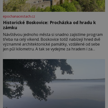
epochanacestach.cz
Historické Boskovice: Procházka od hradu k
zámku
Návštěvou jednoho města si snadno zajistíme program
třeba na celý víkend. Boskovice totiž nabízejí hned dvě
významné architektonické památky, vzdálené od sebe
jen půl kilometru. A tak se vydejme za hradem i za
zámkem do krásné jihomoravské krajiny. Trhová osada
Boskovice na okraji Drahanské vrchoviny vznikla někdy
ve13. století, a už v roce 1313 kronikáři zaznamenali