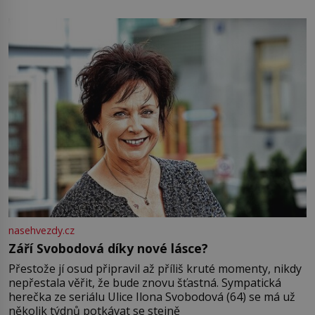
pamatuji, tak jsme s Mirkem byli zamilovaní mnohem víc.
Jsme spolu moc rádi Tehdy byla jiná doba, když
nasehvezdy.cz
Září Svobodová díky nové lásce?
Přestože jí osud připravil až příliš kruté momenty, nikdy
nepřestala věřit, že bude znovu šťastná. Sympatická
herečka ze seriálu Ulice Ilona Svobodová (64) se má už
několik týdnů potkávat se stejně