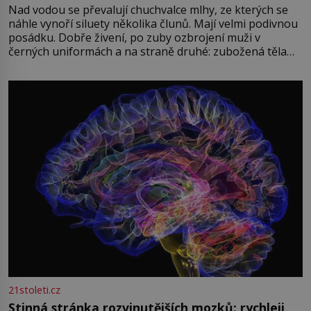
Nad vodou se převalují chuchvalce mlhy, ze kterých se
náhle vynoří siluety několika člunů. Mají velmi podivnou
posádku. Dobře živení, po zuby ozbrojení muži v
černých uniformách a na straně druhé: zubožená těla
oblečená v chatrných vězeňských hadrech. Co tato
přízračná scéna znamená? Je jaro roku 1945, druhá
světová válka se chýlí ke konci. Jezero Stolpsee
21stoleti.cz
Stinná stránka rozvinutějších mozků: rychleji