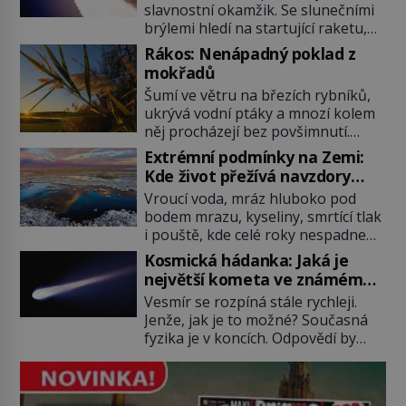
slavnostní okamžik. Se slunečními
brýlemi hledí na startující raketu,
která má do vesmíru vynést kromě
Rákos: Nenápadný poklad z
posádky také obyčejnou učitelku.
mokřadů
Po několika sekundách všem
Šumí ve větru na březích rybníků,
ztuhnou úsměvy, stroj totiž
ukrývá vodní ptáky a mnozí kolem
exploduje. Jejich konstrukce není
něj procházejí bez povšimnutí.
z levného kraje, daňové poplatníky
Přesto právě rákos pomáhal stavět
stojí miliardy dolarů. Na druhou
Extrémní podmínky na Zemi:
domy, vyrábět lodě, zapisovat první
stranu zvládnou jen představitelné
Kde život přežívá navzdory
texty a inspiroval řadu pověstí.
věci. Na malé kousky Název:
všemu
Vroucí voda, mráz hluboko pod
Tato skromná, ale užitečná
Columbia První […]
bodem mrazu, kyseliny, smrtící tlak
rostlina provází člověka už tisíce
i pouště, kde celé roky nespadne
let. Většina lidí vnímá rákos jen jako
jediná kapka deště. Na první
obyčejnou kulisu letního koupání.
Kosmická hádanka: Jaká je
pohled místa, kde nemůže
Stačí se však podívat […]
největší kometa ve známém
existovat vůbec nic. Přesto právě
vesmíru?
Vesmír se rozpíná stále rychleji.
tady vědci objevují organismy,
Jenže, jak je to možné? Současná
které posouvají hranice života.
fyzika je v koncích. Odpovědí by
Každý nový nález mění naše
mohla být hypotetická temná
představy o tom, co všechno
energie. Právě na tu se zaměří
dokáže příroda a napovídá, kde
pozornost dvojice zkušených
bychom jednou […]