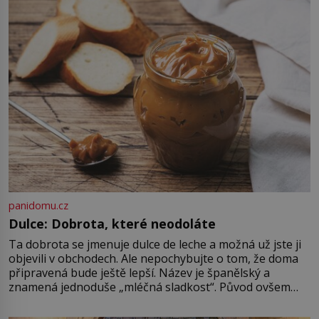
nedostane. Až jednou se na letišti
ozve věta, která změní […]
panidomu.cz
Dulce: Dobrota, které neodoláte
Ta dobrota se jmenuje dulce de leche a možná už jste ji
objevili v obchodech. Ale nepochybujte o tom, že doma
připravená bude ještě lepší. Název je španělský a
znamená jednoduše „mléčná sladkost“. Původ ovšem
není úplně jednoznačný, o autorství této receptury se
pře hned několik latinskoamerických zemí a k tomu