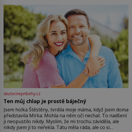
můžete obohatit své rituály a přinést do svého života
větší harmonii a klid. Je důležité
skutecnepribehy.cz
Ten můj chlap je prostě báječný
Jsem holka Štěstěny, tvrdila moje máma, když jsem doma
představila Mirka. Mohla na něm oči nechat. To nadšení
ji neopustilo nikdy. Myslím, že mi trochu záviděla, ale
nikdy jsem jí to neřekla. Tátu měla ráda, ale co si