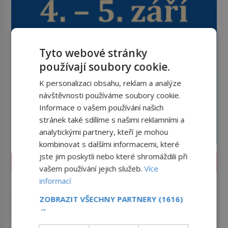
Tyto webové stránky
používají soubory cookie.
K personalizaci obsahu, reklam a analýze
návštěvnosti používáme soubory cookie.
Informace o vašem používání našich
stránek také sdílíme s našimi reklamními a
analytickými partnery, kteří je mohou
kombinovat s dalšími informacemi, které
jste jim poskytli nebo které shromáždili při
LIFESTYLE
vašem používání jejich služeb.
Více
informací
Feng šuej: Tajemství prostoru,
který má přinášet štěstí
ZOBRAZIT VŠECHNY PARTNERY
(1616)
Proč někdo pečlivě otáčí postel,
→
hlídá polohu zrcadel a do pokoje
přidává rostliny, vodu nebo dřevo?