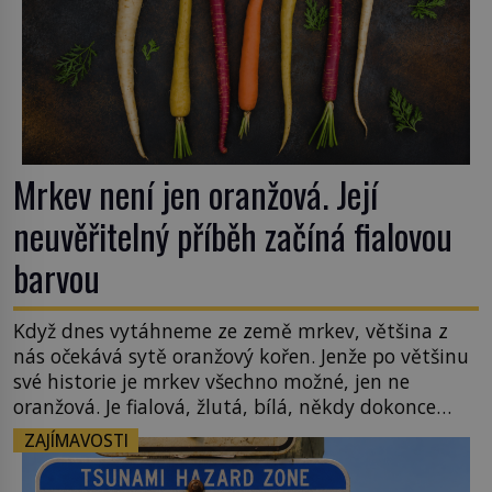
Mrkev není jen oranžová. Její
neuvěřitelný příběh začíná fialovou
barvou
Když dnes vytáhneme ze země mrkev, většina z
nás očekává sytě oranžový kořen. Jenže po většinu
své historie je mrkev všechno možné, jen ne
oranžová. Je fialová, žlutá, bílá, někdy dokonce
téměř černá. Až díky stovkám let pečlivého
ZAJÍMAVOSTI
šlechtění se z ní stává zelenina, bez které si českou
zahradu ani nedokážeme představit. Její příběh je