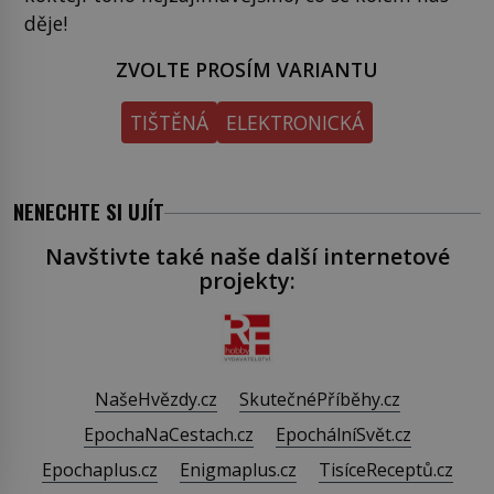
děje!
ZVOLTE PROSÍM VARIANTU
TIŠTĚNÁ
ELEKTRONICKÁ
NENECHTE SI UJÍT
Navštivte také naše další internetové
projekty:
NašeHvězdy.cz
SkutečnéPříběhy.cz
EpochaNaCestach.cz
EpochálníSvět.cz
Epochaplus.cz
Enigmaplus.cz
TisíceReceptů.cz