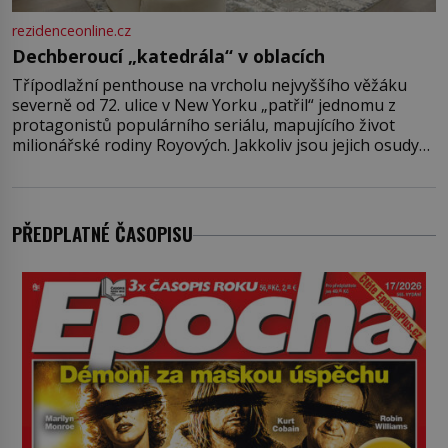
rezidenceonline.cz
Dechberoucí „katedrála“ v oblacích
Třípodlažní penthouse na vrcholu nejvyššího věžáku
severně od 72. ulice v New Yorku „patřil“ jednomu z
protagonistů populárního seriálu, mapujícího život
milionářské rodiny Royových. Jakkoliv jsou jejich osudy
fiktivní, nemovitosti, v nichž „žijí“, jsou velmi reálné.
Ohromující luxusní byt s pěti ložnicemi, čtyřmi
koupelnami a výhledem na Husdon Yards je přitom
jenom jednou z nemovitostí
PŘEDPLATNÉ ČASOPISU