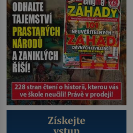
astronomů. Namísto ní ale objeví
něco mnohem hmatatelnějšího.
Naprosto rekordní kometu!
Astronomové Pedro Bernardinelli a
Gary Bernstein mravenčí prací
zkoumají archivní snímky v rámci
Průzkumu temné energie […]