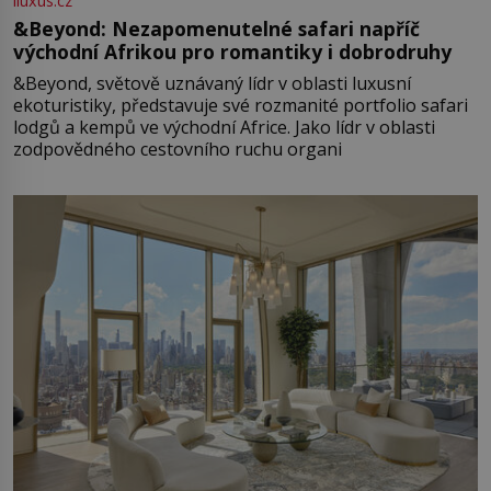
iluxus.cz
&Beyond: Nezapomenutelné safari napříč
východní Afrikou pro romantiky i dobrodruhy
&Beyond, světově uznávaný lídr v oblasti luxusní
ekoturistiky, představuje své rozmanité portfolio safari
lodgů a kempů ve východní Africe. Jako lídr v oblasti
zodpovědného cestovního ruchu organi