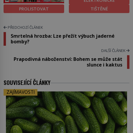
ELEKTRONICKÉ
PROLISTOVAT
TIŠTĚNÉ
PŘEDCHOZÍ ČLÁNEK
Smrtelná hrozba: Lze přežít výbuch jaderné
bomby?
DALŠÍ ČLÁNEK
Prapodivná náboženství: Bohem se může stát
slunce i kaktus
SOUVISEJÍCÍ ČLÁNKY
ZAJÍMAVOSTI