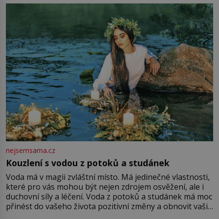
milostpaní. Stačí jenom na sukni,“ zhodnotí švadlena
množství růžového mušelínu. „Ošidili vás, podívejte.“
Vezme do ruky dřevěnou
nejsemsama.cz
Kouzlení s vodou z potoků a studánek
Voda má v magii zvláštní místo. Má jedinečné vlastnosti,
které pro vás mohou být nejen zdrojem osvěžení, ale i
duchovní síly a léčení. Voda z potoků a studánek má moc
přinést do vašeho života pozitivní změny a obnovit vaši
energii. Využitím těchto přírodních zdrojů v magii