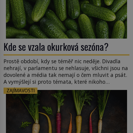
Kde se vzala okurková sezóna?
Prostě období, kdy se téměř nic neděje. Divadla
nehrají, v parlamentu se nehlasuje, všichni jsou na
dovolené a média tak nemají o čem mluvit a psát.
A vymýšlejí si proto témata, které nikoho
nezajímají. Proč je však ona letní doba spojovaná
ZAJÍMAVOSTI
zrovna s okurkami? Okurkovou sezónu známe už
od poloviny 19. století, ovšem jako Češi […]