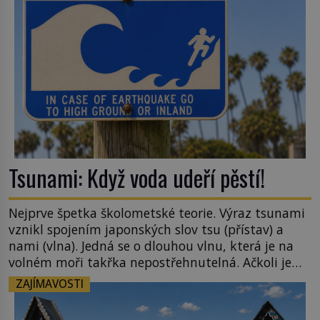
[…]
Tsunami: Když voda udeří pěstí!
Nejprve špetka školometské teorie. Výraz tsunami
vznikl spojením japonských slov tsu (přístav) a
nami (vlna). Jedná se o dlouhou vlnu, která je na
volném moři takřka nepostřehnutelná. Ačkoli je
vlnová délka tsunami i 300 kilometrů, výška vlny
ZAJÍMAVOSTI
na volném moři je maximálně 1,5 metru. Máme se
podobné obří vlny obávat i v Evropě? Vznik