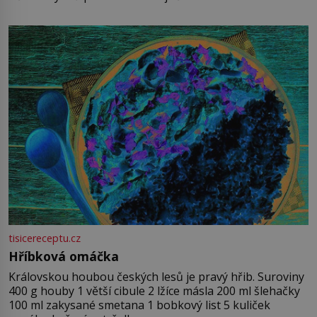
tisicereceptu.cz
Hříbková omáčka
Královskou houbou českých lesů je pravý hřib. Suroviny
400 g houby 1 větší cibule 2 lžíce másla 200 ml šlehačky
100 ml zakysané smetana 1 bobkový list 5 kuliček