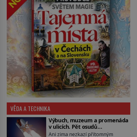
VĚDA A TECHNIKA
Výbuch, muzeum a promenáda
v ulicích. Pět osudů
nejslavnějších raketoplánů
Ani zima nezkazí přítomným