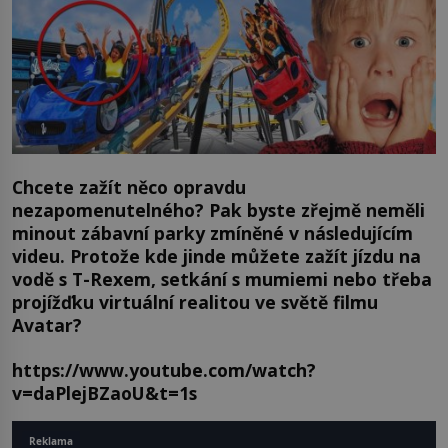
Chcete zažít něco opravdu
nezapomenutelného? Pak byste zřejmě neměli
minout zábavní parky zmíněné v následujícím
videu. Protože kde jinde můžete zažít jízdu na
vodě s T-Rexem, setkání s mumiemi nebo třeba
projížďku virtuální realitou ve světě filmu
Avatar?
https://www.youtube.com/watch?
v=daPlejBZaoU&t=1s
Reklama