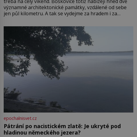
třeba na celý víkend. Boskovice totiž nabízejí hned dvě
významné architektonické památky, vzdálené od sebe
jen půl kilometru. A tak se vydejme za hradem i za
zámkem do krásné jihomoravské krajiny. Trhová osada
Boskovice na okraji Drahanské vrchoviny vznikla někdy
ve13. století, a už v roce 1313 kronikáři zaznamenali
epochalnisvet.cz
Pátrání po nacistickém zlatě: Je ukryté pod
hladinou německého jezera?