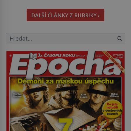
kapesníky nikoli při smutečním obřadu, ale při
pohledu na výši vyměřené podpory
DALŠÍ ČLÁNKY Z RUBRIKY ›
v nezaměstnanosti. Kam vás pozveme? Unikátní
hřbitov, který si vysloužil název „Veselý“, najdeme
v rumunské vesnici Sapanta, nedaleko hranic […]