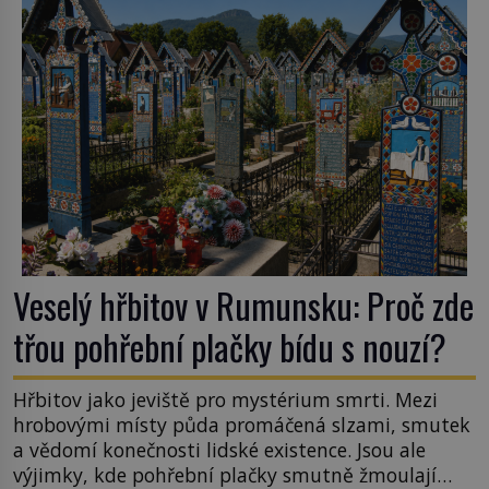
tsunami si […]
Veselý hřbitov v Rumunsku: Proč zde
třou pohřební plačky bídu s nouzí?
Hřbitov jako jeviště pro mystérium smrti. Mezi
hrobovými místy půda promáčená slzami, smutek
a vědomí konečnosti lidské existence. Jsou ale
výjimky, kde pohřební plačky smutně žmoulají