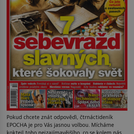
Pokud chcete znát odpověďi, čtrnáctideník
EPOCHA je pro Vás jasnou volbou. Mícháme
koktejl toho nejzajímavějšího, co se kolem nás