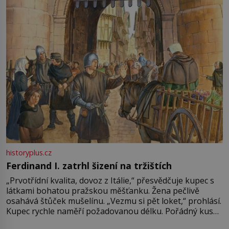
Francie, kde se traduje,
historyplus.cz
Ferdinand I. zatrhl šizení na tržištích
„Prvotřídní kvalita, dovoz z Itálie,“ přesvědčuje kupec s
látkami bohatou pražskou měšťanku. Žena pečlivě
osahává štůček mušelínu. „Vezmu si pět loket,“ prohlásí.
Kupec rychle naměří požadovanou délku. Pořádný kus
mu přitom zůstane za prsty… „Na šaty ho bude málo,