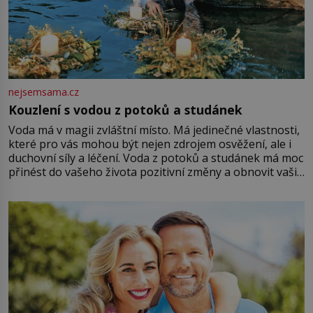
nejsemsama.cz
Kouzlení s vodou z potoků a studánek
Voda má v magii zvláštní místo. Má jedinečné vlastnosti,
které pro vás mohou být nejen zdrojem osvěžení, ale i
duchovní síly a léčení. Voda z potoků a studánek má moc
přinést do vašeho života pozitivní změny a obnovit vaši
energii. Využitím těchto přírodních zdrojů v magii
můžete obohatit své rituály a přinést do svého života
větší harmonii a klid. Je důležité