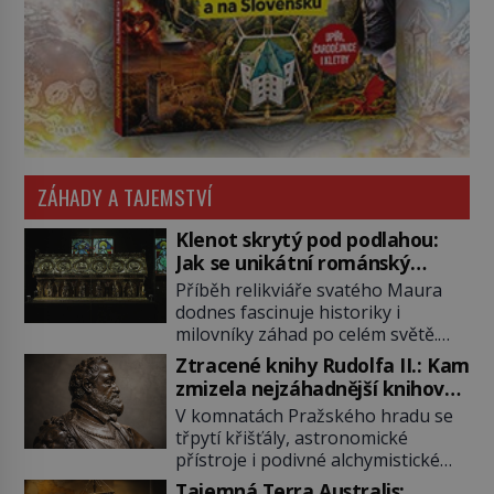
ZÁHADY A TAJEMSTVÍ
Klenot skrytý pod podlahou:
Jak se unikátní románský
poklad dostal do zapadlého
Příběh relikviáře svatého Maura
Bečova?
dodnes fascinuje historiky i
milovníky záhad po celém světě.
Tato románská zlatnická památka
Ztracené knihy Rudolfa II.: Kam
ze 13. století je po českých
zmizela nejzáhadnější knihovna
korunovačních klenotech druhým
Evropy?
V komnatách Pražského hradu se
nejcennějším movitým majetkem v
třpytí křišťály, astronomické
České republice. Přestože byl
přístroje i podivné alchymistické
klenot v roce 1985 po dramatickém
rukopisy. Císař Rudolf II.
pátrání kriminalistů úspěšně
Tajemná Terra Australis: