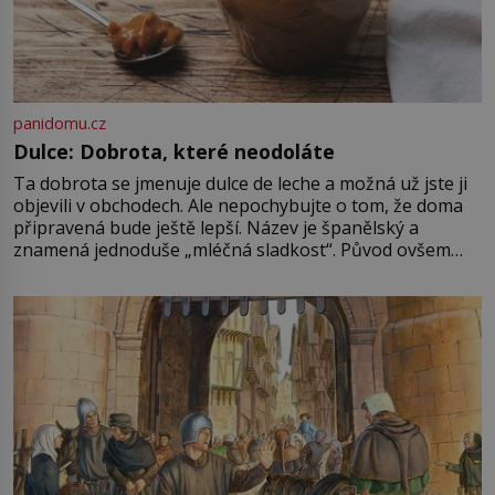
panidomu.cz
Dulce: Dobrota, které neodoláte
Ta dobrota se jmenuje dulce de leche a možná už jste ji
objevili v obchodech. Ale nepochybujte o tom, že doma
připravená bude ještě lepší. Název je španělský a
znamená jednoduše „mléčná sladkost“. Původ ovšem
není úplně jednoznačný, o autorství této receptury se
pře hned několik latinskoamerických zemí a k tomu
Francie, kde se traduje,