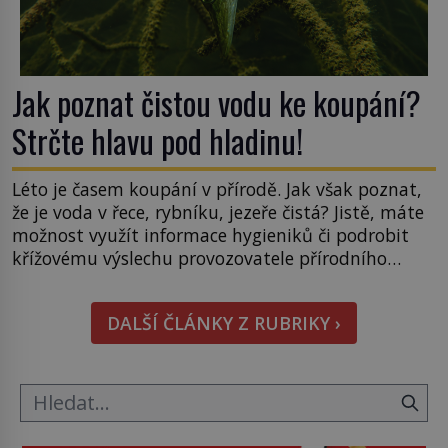
Jak poznat čistou vodu ke koupání?
Strčte hlavu pod hladinu!
Léto je časem koupání v přírodě. Jak však poznat,
že je voda v řece, rybníku, jezeře čistá? Jistě, máte
možnost využít informace hygieniků či podrobit
křížovému výslechu provozovatele přírodního
koupaliště. Existuje ale ještě jiná alternativa. Jaká?
Podívat se pod hladinu a zjistit, kdo si onu
DALŠÍ ČLÁNKY Z RUBRIKY ›
konkrétní vodní lokalitu oblíbil už dávno před
vámi. Říká se jim bioindikátory […]