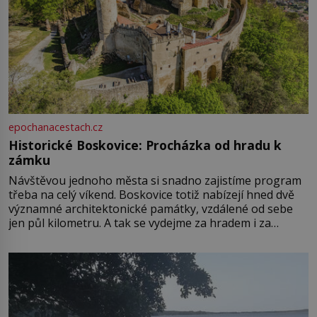
epochanacestach.cz
Historické Boskovice: Procházka od hradu k
zámku
Návštěvou jednoho města si snadno zajistíme program
třeba na celý víkend. Boskovice totiž nabízejí hned dvě
významné architektonické památky, vzdálené od sebe
jen půl kilometru. A tak se vydejme za hradem i za
zámkem do krásné jihomoravské krajiny. Trhová osada
Boskovice na okraji Drahanské vrchoviny vznikla někdy
ve13. století, a už v roce 1313 kronikáři zaznamenali