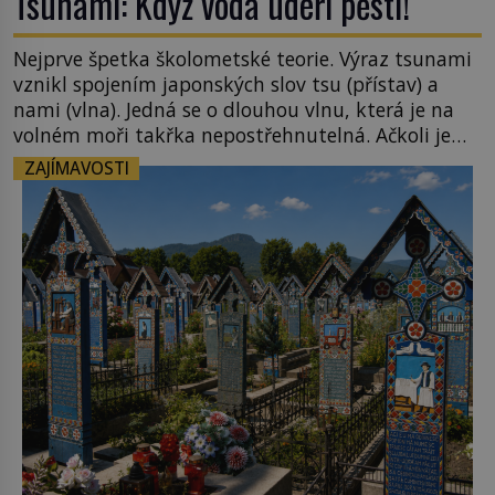
Tsunami: Když voda udeří pěstí!
Nejprve špetka školometské teorie. Výraz tsunami
vznikl spojením japonských slov tsu (přístav) a
nami (vlna). Jedná se o dlouhou vlnu, která je na
volném moři takřka nepostřehnutelná. Ačkoli je
vlnová délka tsunami i 300 kilometrů, výška vlny
ZAJÍMAVOSTI
na volném moři je maximálně 1,5 metru. Máme se
podobné obří vlny obávat i v Evropě? Vznik
tsunami si […]