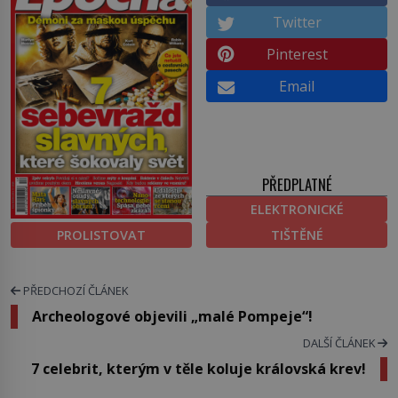
Twitter
Pinterest
Email
PŘEDPLATNÉ
ELEKTRONICKÉ
PROLISTOVAT
TIŠTĚNÉ
PŘEDCHOZÍ ČLÁNEK
Archeologové objevili „malé Pompeje“!
DALŠÍ ČLÁNEK
7 celebrit, kterým v těle koluje královská krev!