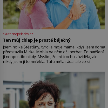
skutecnepribehy.cz
Ten můj chlap je prostě báječný
Jsem holka Štěstěny, tvrdila moje máma, když jsem doma
představila Mirka. Mohla na něm oči nechat. To nadšení
ji neopustilo nikdy. Myslím, že mi trochu záviděla, ale
nikdy jsem jí to neřekla. Tátu měla ráda, ale co si
pamatuji, tak jsme s Mirkem byli zamilovaní mnohem víc.
Jsme spolu moc rádi Tehdy byla jiná doba, když