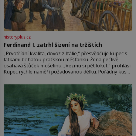
historyplus.cz
Ferdinand I. zatrhl šizení na tržištích
„Prvotřídní kvalita, dovoz z Itálie,“ přesvědčuje kupec s
látkami bohatou pražskou měšťanku. Žena pečlivě
osahává štůček mušelínu. „Vezmu si pět loket,“ prohlásí.
Kupec rychle naměří požadovanou délku. Pořádný kus
mu přitom zůstane za prsty… „Na šaty ho bude málo,
milostpaní. Stačí jenom na sukni,“ zhodnotí švadlena
množství růžového mušelínu. „Ošidili vás, podívejte.“
Vezme do ruky dřevěnou