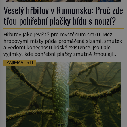
Veselý hřbitov v Rumunsku: Proč zde
třou pohřební plačky bídu s nouzí?
Hřbitov jako jeviště pro mystérium smrti. Mezi
hrobovými místy půda promáčená slzami, smutek
a vědomí konečnosti lidské existence. Jsou ale
výjimky, kde pohřební plačky smutně žmoulají
kapesníky nikoli při smutečním obřadu, ale při
ZAJÍMAVOSTI
pohledu na výši vyměřené podpory
v nezaměstnanosti. Kam vás pozveme? Unikátní
hřbitov, který si vysloužil název „Veselý“, najdeme
v rumunské vesnici Sapanta, nedaleko hranic […]