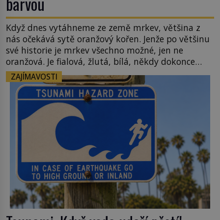
barvou
Když dnes vytáhneme ze země mrkev, většina z
nás očekává sytě oranžový kořen. Jenže po většinu
své historie je mrkev všechno možné, jen ne
oranžová. Je fialová, žlutá, bílá, někdy dokonce
téměř černá. Až díky stovkám let pečlivého
ZAJÍMAVOSTI
šlechtění se z ní stává zelenina, bez které si českou
zahradu ani nedokážeme představit. Její příběh je
[…]