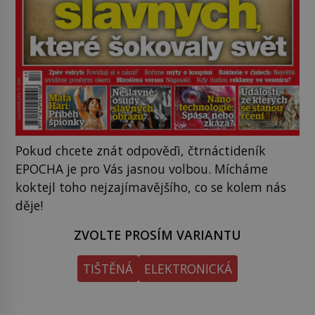
Pokud chcete znát odpověďi, čtrnáctideník
EPOCHA je pro Vás jasnou volbou. Mícháme
koktejl toho nejzajímavějšího, co se kolem nás
děje!
ZVOLTE PROSÍM VARIANTU
TIŠTĚNÁ
ELEKTRONICKÁ