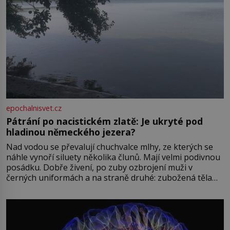
epochalnisvet.cz
Pátrání po nacistickém zlatě: Je ukryté pod
hladinou německého jezera?
Nad vodou se převalují chuchvalce mlhy, ze kterých se
náhle vynoří siluety několika člunů. Mají velmi podivnou
posádku. Dobře živení, po zuby ozbrojení muži v
černých uniformách a na straně druhé: zubožená těla
oblečená v chatrných vězeňských hadrech. Co tato
přízračná scéna znamená? Je jaro roku 1945, druhá
světová válka se chýlí ke konci. Jezero Stolpsee