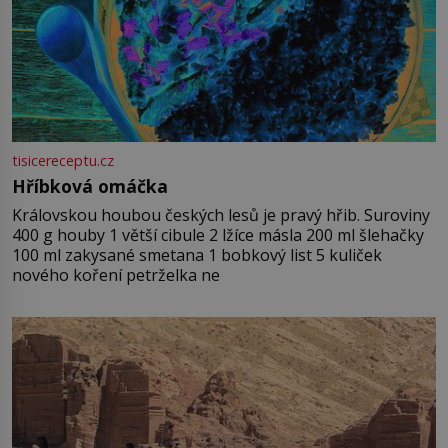
tisicereceptu.cz
Hříbková omáčka
Královskou houbou českých lesů je pravý hřib. Suroviny
400 g houby 1 větší cibule 2 lžíce másla 200 ml šlehačky
100 ml zakysané smetana 1 bobkový list 5 kuliček
nového koření petrželka ne