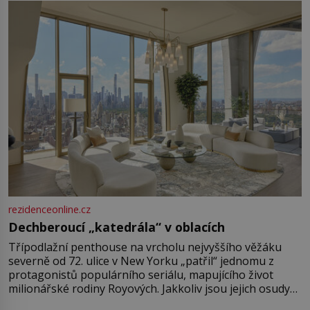
rezidenceonline.cz
Dechberoucí „katedrála“ v oblacích
Třípodlažní penthouse na vrcholu nejvyššího věžáku
severně od 72. ulice v New Yorku „patřil“ jednomu z
protagonistů populárního seriálu, mapujícího život
milionářské rodiny Royových. Jakkoliv jsou jejich osudy
fiktivní, nemovitosti, v nichž „žijí“, jsou velmi reálné.