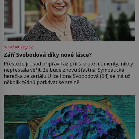
nasehvezdy.cz
Září Svobodová díky nové lásce?
Přestože jí osud připravil až příliš kruté momenty, nikdy
nepřestala věřit, že bude znovu šťastná. Sympatická
herečka ze seriálu Ulice Ilona Svobodová (64) se má už
několik týdnů potkávat se stejně