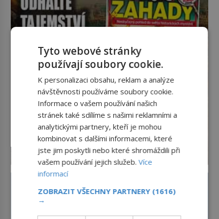
nadiktuje adresu „jeho kamaráda“.
Strážníci ho dopraví zpět do
udaného bytu. Oním „kamarádem“
je ovšem jeden z nejslavnějších
vrahů, Jeffrey Dahmer (1960–1994).
Tyto webové stránky
Je 27. května 1991. […]
používají soubory cookie.
K personalizaci obsahu, reklam a analýze
návštěvnosti používáme soubory cookie.
Informace o vašem používání našich
stránek také sdílíme s našimi reklamními a
analytickými partnery, kteří je mohou
kombinovat s dalšími informacemi, které
jste jim poskytli nebo které shromáždili při
vašem používání jejich služeb.
Více
informací
ZOBRAZIT VŠECHNY PARTNERY
(1616)
→