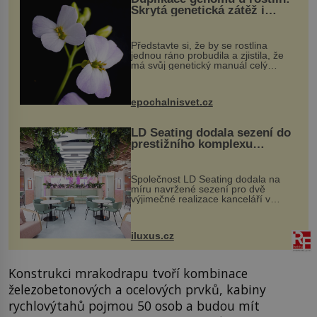
Skrytá genetická zátěž i
evoluční výhoda
Představte si, že by se rostlina
jednou ráno probudila a zjistila, že
má svůj genetický manuál celý
dvakrát. Přesně to se občas v
přírodě stane – a podle nového
výzkumu to může být pro druhy
epochalnisvet.cz
vstupenka...
LD Seating dodala sezení do
prestižního komplexu
MediaCityUK v Salfordu
Společnost LD Seating dodala na
míru navržené sezení pro dvě
výjimečné realizace kanceláří v
areálu MediaCityUK v anglickém
Salfordu – konkrétně do budov Blue
Tower a Orange Tower. Komplex
iluxus.cz
budov Media...
Konstrukci mrakodrapu tvoří kombinace
železobetonových a ocelových prvků, kabiny
rychlovýtahů pojmou 50 osob a budou mít