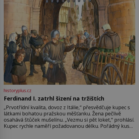
Francie, kde se traduje,
historyplus.cz
Ferdinand I. zatrhl šizení na tržištích
„Prvotřídní kvalita, dovoz z Itálie,“ přesvědčuje kupec s
látkami bohatou pražskou měšťanku. Žena pečlivě
osahává štůček mušelínu. „Vezmu si pět loket,“ prohlásí.
Kupec rychle naměří požadovanou délku. Pořádný kus
mu přitom zůstane za prsty… „Na šaty ho bude málo,
milostpaní. Stačí jenom na sukni,“ zhodnotí švadlena