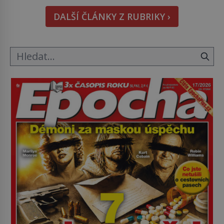
hmatatelnějšího. Naprosto rekordní kometu!
DALŠÍ ČLÁNKY Z RUBRIKY ›
Astronomové Pedro Bernardinelli a Gary Bernstein
mravenčí prací zkoumají archivní snímky v rámci
Průzkumu temné energie […]