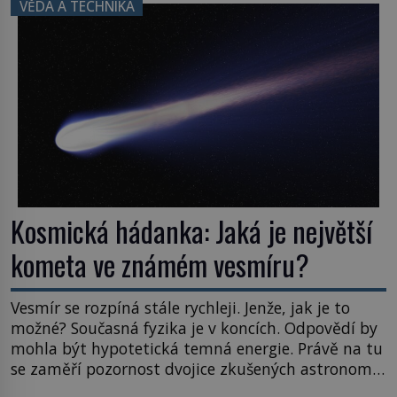
VĚDA A TECHNIKA
posouvají hranice života. Každý nový nález mění
naše představy o tom, co všechno dokáže příroda a
napovídá, kde bychom jednou […]
Kosmická hádanka: Jaká je největší
kometa ve známém vesmíru?
Vesmír se rozpíná stále rychleji. Jenže, jak je to
možné? Současná fyzika je v koncích. Odpovědí by
mohla být hypotetická temná energie. Právě na tu
se zaměří pozornost dvojice zkušených astronomů.
Namísto ní ale objeví něco mnohem