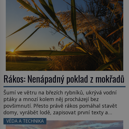
zvládnou jen představitelné věci. Na malé kousky
Název: Columbia První […]
Rákos: Nenápadný poklad z mokřadů
Šumí ve větru na březích rybníků, ukrývá vodní
ptáky a mnozí kolem něj procházejí bez
povšimnutí. Přesto právě rákos pomáhal stavět
domy, vyrábět lodě, zapisovat první texty a
inspiroval řadu pověstí. Tato skromná, ale
VĚDA A TECHNIKA
užitečná rostlina provází člověka už tisíce let.