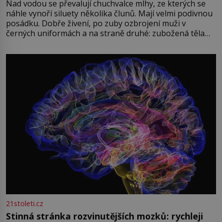
Nad vodou se převalují chuchvalce mlhy, ze kterých se
náhle vynoří siluety několika člunů. Mají velmi podivnou
posádku. Dobře živení, po zuby ozbrojení muži v
černých uniformách a na straně druhé: zubožená těla
oblečená v chatrných vězeňských hadrech. Co tato
přízračná scéna znamená? Je jaro roku 1945, druhá
světová válka se chýlí ke konci. Jezero Stolpsee
21stoleti.cz
Stinná stránka rozvinutějších mozků: rychleji