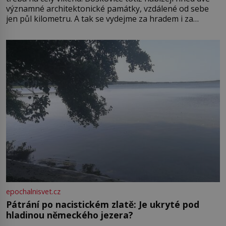
významné architektonické památky, vzdálené od sebe
jen půl kilometru. A tak se vydejme za hradem i za
zámkem do krásné jihomoravské krajiny. Trhová osada
Boskovice na okraji Drahanské vrchoviny vznikla někdy
ve13. století, a už v roce 1313 kronikáři zaznamenali
epochalnisvet.cz
Pátrání po nacistickém zlatě: Je ukryté pod
hladinou německého jezera?