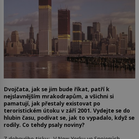
Dvojčata, jak se jim bude říkat, patří k
nejslavnějším mrakodrapům, a všichni si
pamatují, jak přestaly existovat po
teroristickém útoku v září 2001. Vydejte se do
hlubin času, podívat se, jak to vypadalo, když se
rodily. Co tehdy psaly noviny?
Z dobového tisku: „V New Yorku ve Spojených