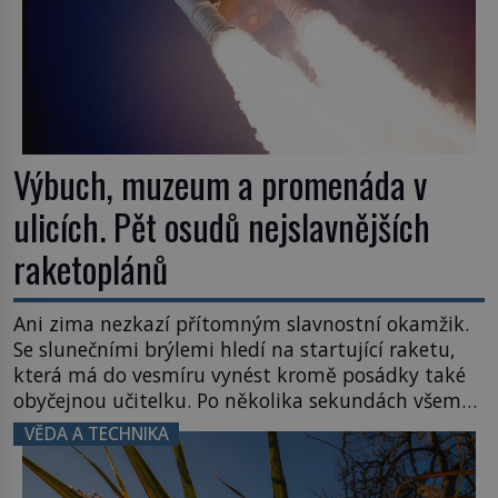
Výbuch, muzeum a promenáda v
ulicích. Pět osudů nejslavnějších
raketoplánů
Ani zima nezkazí přítomným slavnostní okamžik.
Se slunečními brýlemi hledí na startující raketu,
která má do vesmíru vynést kromě posádky také
obyčejnou učitelku. Po několika sekundách všem
ztuhnou úsměvy, stroj totiž exploduje. Jejich
VĚDA A TECHNIKA
konstrukce není z levného kraje, daňové
poplatníky stojí miliardy dolarů. Na druhou stranu