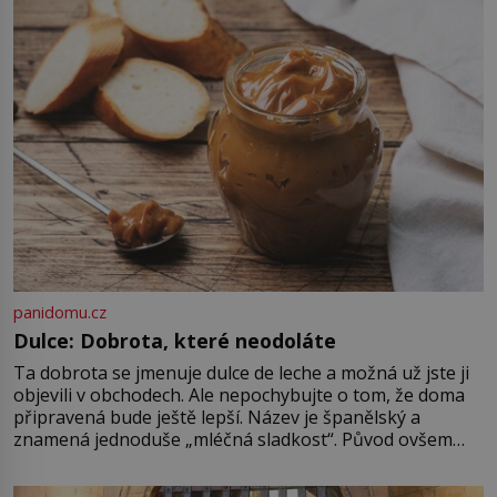
(1911–1979) či Heinrich Himmler
(1900–1945) zná každý, o koho se
historie jen otřela. Jenže […]
panidomu.cz
Dulce: Dobrota, které neodoláte
Ta dobrota se jmenuje dulce de leche a možná už jste ji
objevili v obchodech. Ale nepochybujte o tom, že doma
připravená bude ještě lepší. Název je španělský a
znamená jednoduše „mléčná sladkost“. Původ ovšem
není úplně jednoznačný, o autorství této receptury se
pře hned několik latinskoamerických zemí a k tomu