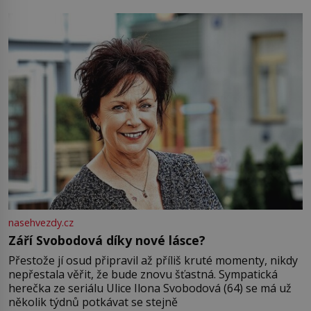
Jsme spolu moc rádi Tehdy byla jiná doba, když
nasehvezdy.cz
Září Svobodová díky nové lásce?
Přestože jí osud připravil až příliš kruté momenty, nikdy
nepřestala věřit, že bude znovu šťastná. Sympatická
herečka ze seriálu Ulice Ilona Svobodová (64) se má už
několik týdnů potkávat se stejně