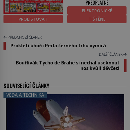
PŘEDPLATNÉ
ELEKTRONICKÉ
PROLISTOVAT
TIŠTĚNÉ
PŘEDCHOZÍ ČLÁNEK
Prokletí úhoři: Perla černého trhu vymírá
DALŠÍ ČLÁNEK
Bouřlivák Tycho de Brahe si nechal useknout
nos kvůli děvčeti
SOUVISEJÍCÍ ČLÁNKY
VĚDA A TECHNIKA