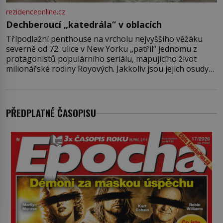
rezidenceonline.cz
Dechberoucí „katedrála“ v oblacích
Třípodlažní penthouse na vrcholu nejvyššího věžáku
severně od 72. ulice v New Yorku „patřil“ jednomu z
protagonistů populárního seriálu, mapujícího život
milionářské rodiny Royových. Jakkoliv jsou jejich osudy
fiktivní, nemovitosti, v nichž „žijí“, jsou velmi reálné.
Ohromující luxusní byt s pěti ložnicemi, čtyřmi
koupelnami a výhledem na Husdon Yards je přitom
jenom jednou z nemovitostí
PŘEDPLATNÉ ČASOPISU