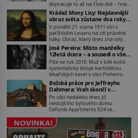
dopracuje to až na číslo dvě – hned
po Usámovi bin Ládinovi (1957–
Krádež Mony Lisy: Nejslavnější
2011). To je James „Whitey“ Bulger
obraz světa zůstane dva roky
(1929–2018) viněný ze spoluúčasti
nezvěstný
V pondělí 21. srpna 1911 visí v
na 19 vraždách, vydírání a lichvy. A
pařížském Louvru na zdi prázdné
samozřejmě, krom toho je ještě
háky. Obraz, který dnes zná celý
drogový dealer, který neváhá
svět, je pryč. Zpočátku si nikdo
odstranit z cesty všechny práskače,
José Pereira: Místo manželky
nemyslí, že jde o krádež.
zatímco […]
12letá dcera – a sousedi o všem
Zaměstnanci jsou přesvědčeni, že
vědí!
Píše se rok 2010. Muž v bílé košili
Mona Lisa je jen v restaurátorské
systematicky listuje kartotékou
dílně nebo u fotografa. Když se
lékařských karet v obci Pinheiro
ukáže pravda, propukne jeden z
ležící asi 20 kilometrů od farmy s
největších honů na zloděje v […]
Božská práce pro Jeffreyho
podivínským majitelem. Něco tu
Dahmera: Vrah skončí v
nesedí. Ledaže… Ledaže by ta
tratolišti krve ve vězeňských
Po ulici nedaleko dnes již
mladá dívka z farmy byla ne
umývárnách
nestojícího bytového domu
manželkou, ale dcerou – a všechny
Oxfords Apartments 924 ve
ty děti byly zplozené v incestu. Na
wisconsinském Milwaukee se
sociálním odboru jednoho z […]
potácí zcela zmatený 14letý
Konerak Sinthasomphone. Když ho
zastaví policejní hlídka, ochable jí