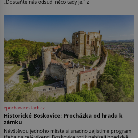
„Dostaňte nás odsud, něco tady je,“ z
epochanacestach.cz
Historické Boskovice: Procházka od hradu k
zámku
Návštěvou jednoho města si snadno zajistíme program
třeba na celý víkend. Boskovice totiž nabízejí hned dvě