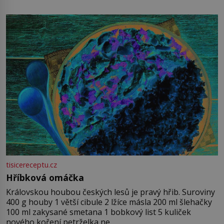
tisicereceptu.cz
Hříbková omáčka
Královskou houbou českých lesů je pravý hřib. Suroviny
400 g houby 1 větší cibule 2 lžíce másla 200 ml šlehačky
100 ml zakysané smetana 1 bobkový list 5 kuliček
nového koření petrželka ne