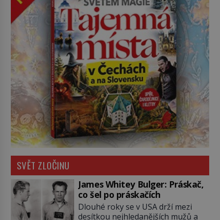
SVĚT ZLOČINU
James Whitey Bulger: Práskač,
co šel po práskačích
Dlouhé roky se v USA drží mezi
desítkou nejhledanějších mužů a