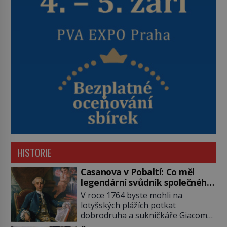
HISTORIE
Casanova v Pobaltí: Co měl
legendární svůdník společného
se svobodnými zednáři?
V roce 1764 byste mohli na
lotyšských plážích potkat
dobrodruha a sukničkáře Giacoma
Casanovu. Jeho cesta k Baltskému