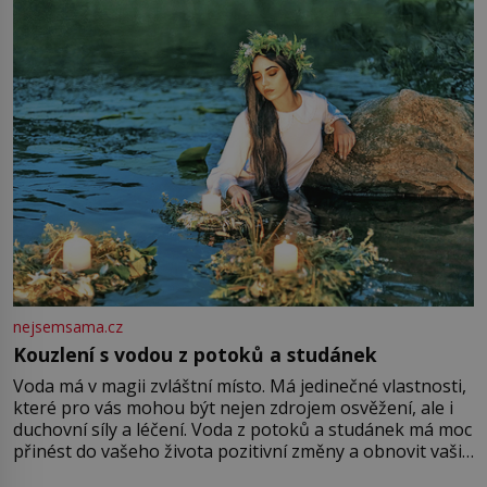
množství růžového mušelínu. „Ošidili vás, podívejte.“
Vezme do ruky dřevěnou
nejsemsama.cz
Kouzlení s vodou z potoků a studánek
Voda má v magii zvláštní místo. Má jedinečné vlastnosti,
které pro vás mohou být nejen zdrojem osvěžení, ale i
duchovní síly a léčení. Voda z potoků a studánek má moc
přinést do vašeho života pozitivní změny a obnovit vaši
energii. Využitím těchto přírodních zdrojů v magii