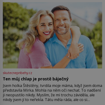
můžete obohatit své rituály a přinést do svého života
větší harmonii a klid. Je důležité
skutecnepribehy.cz
Ten můj chlap je prostě báječný
Jsem holka Štěstěny, tvrdila moje máma, když jsem doma
představila Mirka. Mohla na něm oči nechat. To nadšení
ji neopustilo nikdy. Myslím, že mi trochu záviděla, ale
nikdy jsem jí to neřekla. Tátu měla ráda, ale co si
pamatuji, tak jsme s Mirkem byli zamilovaní mnohem víc.