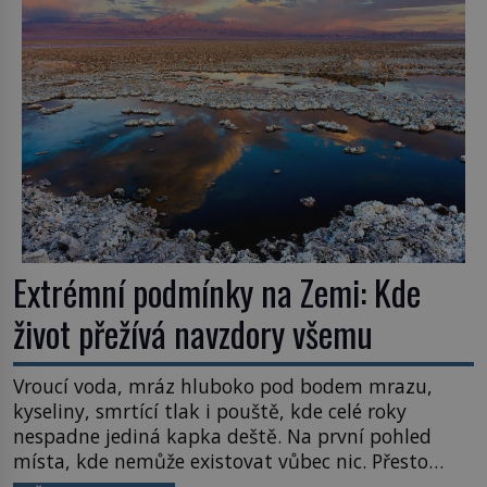
Většina lidí vnímá rákos jen jako obyčejnou kulisu
letního koupání. Stačí se však podívat […]
Extrémní podmínky na Zemi: Kde
život přežívá navzdory všemu
Vroucí voda, mráz hluboko pod bodem mrazu,
kyseliny, smrtící tlak i pouště, kde celé roky
nespadne jediná kapka deště. Na první pohled
místa, kde nemůže existovat vůbec nic. Přesto
právě tady vědci objevují organismy, které