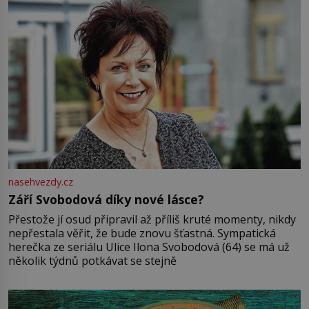
nasehvezdy.cz
Září Svobodová díky nové lásce?
Přestože jí osud připravil až příliš kruté momenty, nikdy
nepřestala věřit, že bude znovu šťastná. Sympatická
herečka ze seriálu Ulice Ilona Svobodová (64) se má už
několik týdnů potkávat se stejně