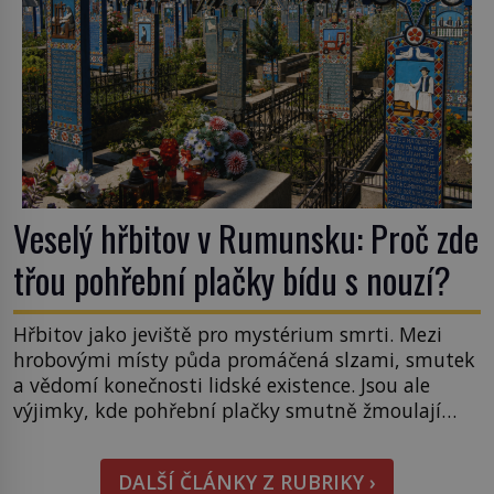
Veselý hřbitov v Rumunsku: Proč zde
třou pohřební plačky bídu s nouzí?
Hřbitov jako jeviště pro mystérium smrti. Mezi
hrobovými místy půda promáčená slzami, smutek
a vědomí konečnosti lidské existence. Jsou ale
výjimky, kde pohřební plačky smutně žmoulají
kapesníky nikoli při smutečním obřadu, ale při
pohledu na výši vyměřené podpory
DALŠÍ ČLÁNKY Z RUBRIKY ›
v nezaměstnanosti. Kam vás pozveme? Unikátní