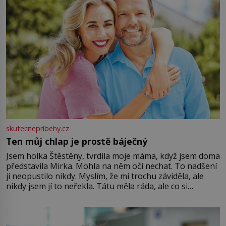
skutecnepribehy.cz
Ten můj chlap je prostě báječný
Jsem holka Štěstěny, tvrdila moje máma, když jsem doma
představila Mirka. Mohla na něm oči nechat. To nadšení
ji neopustilo nikdy. Myslím, že mi trochu záviděla, ale
nikdy jsem jí to neřekla. Tátu měla ráda, ale co si
pamatuji, tak jsme s Mirkem byli zamilovaní mnohem víc.
Jsme spolu moc rádi Tehdy byla jiná doba, když