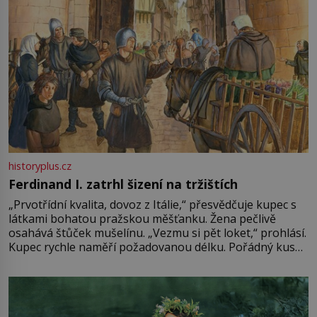
historyplus.cz
Ferdinand I. zatrhl šizení na tržištích
„Prvotřídní kvalita, dovoz z Itálie,“ přesvědčuje kupec s
látkami bohatou pražskou měšťanku. Žena pečlivě
osahává štůček mušelínu. „Vezmu si pět loket,“ prohlásí.
Kupec rychle naměří požadovanou délku. Pořádný kus
mu přitom zůstane za prsty… „Na šaty ho bude málo,
milostpaní. Stačí jenom na sukni,“ zhodnotí švadlena
množství růžového mušelínu. „Ošidili vás, podívejte.“
Vezme do ruky dřevěnou