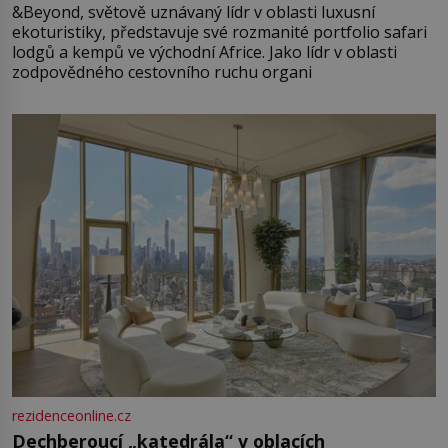
&Beyond, světově uznávaný lídr v oblasti luxusní
ekoturistiky, představuje své rozmanité portfolio safari
lodgů a kempů ve východní Africe. Jako lídr v oblasti
zodpovědného cestovního ruchu organi
rezidenceonline.cz
Dechberoucí „katedrála“ v oblacích