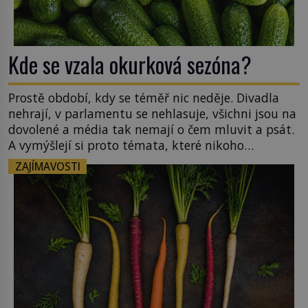
Kde se vzala okurková sezóna?
Prostě období, kdy se téměř nic neděje. Divadla
nehrají, v parlamentu se nehlasuje, všichni jsou na
dovolené a média tak nemají o čem mluvit a psát.
A vymýšlejí si proto témata, které nikoho
nezajímají. Proč je však ona letní doba spojovaná
ZAJÍMAVOSTI
zrovna s okurkami? Okurkovou sezónu známe už
od poloviny 19. století, ovšem jako Češi […]