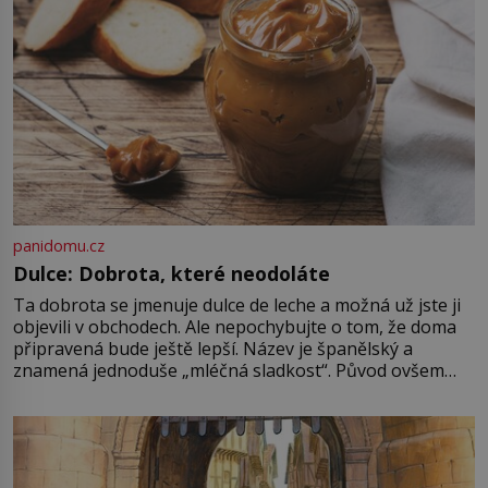
panidomu.cz
Dulce: Dobrota, které neodoláte
Ta dobrota se jmenuje dulce de leche a možná už jste ji
objevili v obchodech. Ale nepochybujte o tom, že doma
připravená bude ještě lepší. Název je španělský a
znamená jednoduše „mléčná sladkost“. Původ ovšem
není úplně jednoznačný, o autorství této receptury se
pře hned několik latinskoamerických zemí a k tomu
Francie, kde se traduje,