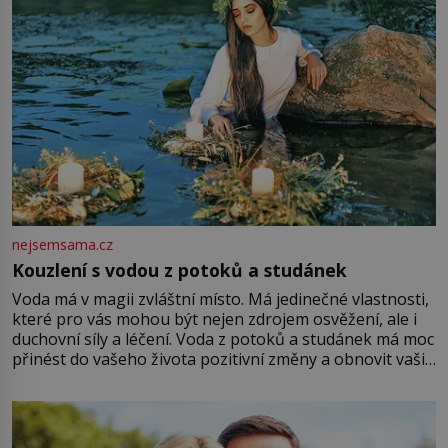
nejsemsama.cz
Kouzlení s vodou z potoků a studánek
Voda má v magii zvláštní místo. Má jedinečné vlastnosti,
které pro vás mohou být nejen zdrojem osvěžení, ale i
duchovní síly a léčení. Voda z potoků a studánek má moc
přinést do vašeho života pozitivní změny a obnovit vaši
energii. Využitím těchto přírodních zdrojů v magii
můžete obohatit své rituály a přinést do svého života
větší harmonii a klid. Je důležité