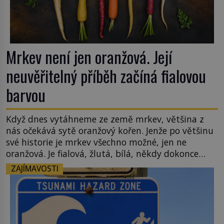
Mrkev není jen oranžová. Její
neuvěřitelný příběh začíná fialovou
barvou
Když dnes vytáhneme ze země mrkev, většina z
nás očekává sytě oranžový kořen. Jenže po většinu
své historie je mrkev všechno možné, jen ne
oranžová. Je fialová, žlutá, bílá, někdy dokonce
téměř černá. Až díky stovkám let pečlivého
ZAJÍMAVOSTI
šlechtění se z ní stává zelenina, bez které si českou
zahradu ani nedokážeme představit. Její příběh je
[…]