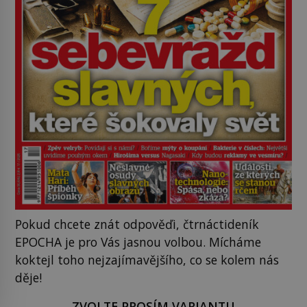
Pokud chcete znát odpověďi, čtrnáctideník
EPOCHA je pro Vás jasnou volbou. Mícháme
koktejl toho nejzajímavějšího, co se kolem nás
děje!
ZVOLTE PROSÍM VARIANTU