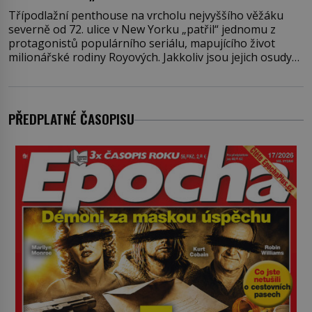
Třípodlažní penthouse na vrcholu nejvyššího věžáku
severně od 72. ulice v New Yorku „patřil“ jednomu z
protagonistů populárního seriálu, mapujícího život
milionářské rodiny Royových. Jakkoliv jsou jejich osudy
fiktivní, nemovitosti, v nichž „žijí“, jsou velmi reálné.
Ohromující luxusní byt s pěti ložnicemi, čtyřmi
koupelnami a výhledem na Husdon Yards je přitom
jenom jednou z nemovitostí
PŘEDPLATNÉ ČASOPISU