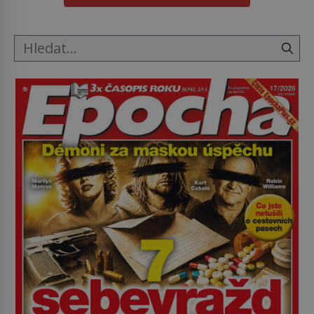
hřbitov, který si vysloužil název „Veselý“, najdeme
v rumunské vesnici Sapanta, nedaleko hranic […]