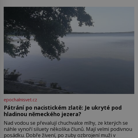
zámkem do krásné jihomoravské krajiny. Trhová osada
Boskovice na okraji Drahanské vrchoviny vznikla někdy
ve13. století, a už v roce 1313 kronikáři zaznamenali
epochalnisvet.cz
Pátrání po nacistickém zlatě: Je ukryté pod
hladinou německého jezera?
Nad vodou se převalují chuchvalce mlhy, ze kterých se
náhle vynoří siluety několika člunů. Mají velmi podivnou
posádku. Dobře živení, po zuby ozbrojení muži v