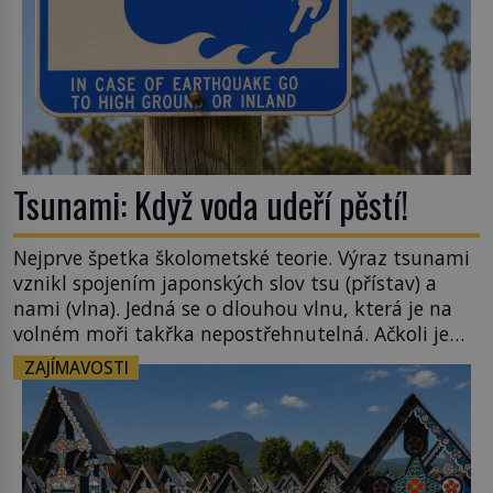
Tsunami: Když voda udeří pěstí!
Nejprve špetka školometské teorie. Výraz tsunami
vznikl spojením japonských slov tsu (přístav) a
nami (vlna). Jedná se o dlouhou vlnu, která je na
volném moři takřka nepostřehnutelná. Ačkoli je
vlnová délka tsunami i 300 kilometrů, výška vlny
ZAJÍMAVOSTI
na volném moři je maximálně 1,5 metru. Máme se
podobné obří vlny obávat i v Evropě? Vznik
tsunami si […]