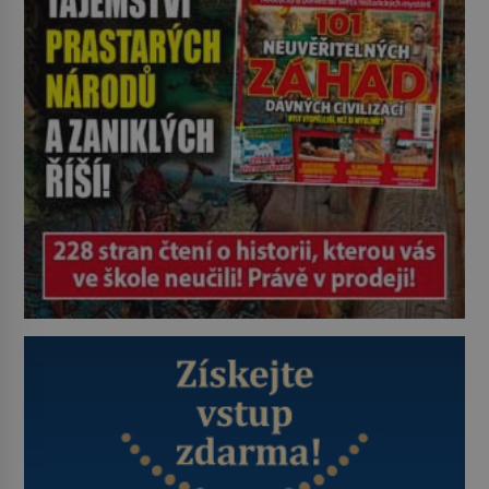
ovládaný muž? Marcus Aurelius byl
zastáncem stoicismu, učení, […]