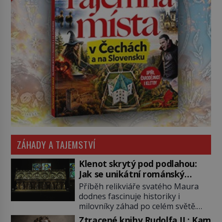
ZÁHADY A TAJEMSTVÍ
Klenot skrytý pod podlahou:
Jak se unikátní románský
poklad dostal do zapadlého
Příběh relikviáře svatého Maura
Bečova?
dodnes fascinuje historiky i
milovníky záhad po celém světě.
Tato románská zlatnická památka
Ztracené knihy Rudolfa II.: Kam