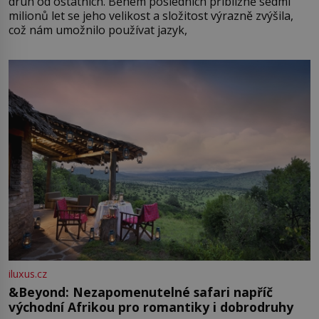
druh od ostatních. Během posledních přibližně sedmi
milionů let se jeho velikost a složitost výrazně zvýšila,
což nám umožnilo používat jazyk,
iluxus.cz
&Beyond: Nezapomenutelné safari napříč
východní Afrikou pro romantiky i dobrodruhy