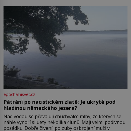
Boskovice na okraji Drahanské vrchoviny vznikla někdy
ve13. století, a už v roce 1313 kronikáři zaznamenali
epochalnisvet.cz
Pátrání po nacistickém zlatě: Je ukryté pod
hladinou německého jezera?
Nad vodou se převalují chuchvalce mlhy, ze kterých se
náhle vynoří siluety několika člunů. Mají velmi podivnou
posádku. Dobře živení, po zuby ozbrojení muži v