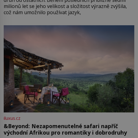
druh od ostatních. Během posledních přibližně sedmi
milionů let se jeho velikost a složitost výrazně zvýšila,
což nám umožnilo používat jazyk,
iluxus.cz
&Beyond: Nezapomenutelné safari napříč
východní Afrikou pro romantiky i dobrodruhy