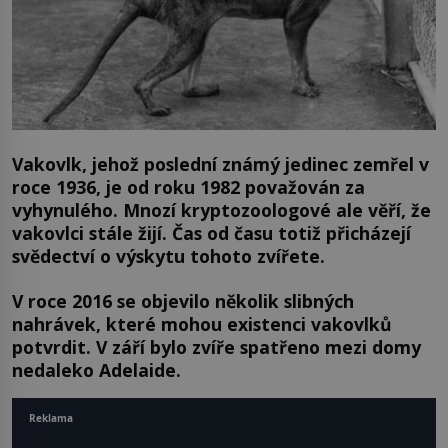
Vakovlk, jehož poslední známý jedinec zemřel v
roce 1936, je od roku 1982 považován za
vyhynulého. Mnozí kryptozoologové ale věří, že
vakovlci stále žijí. Čas od času totiž přicházejí
svědectví o výskytu tohoto zvířete.
V roce 2016 se objevilo několik slibných
nahrávek, které mohou existenci vakovlků
potvrdit. V září bylo zvíře spatřeno mezi domy
nedaleko Adelaide.
Reklama