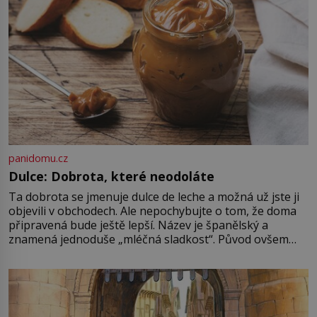
vrahů, Jeffrey Dahmer (1960–1994).
Je 27. května 1991. […]
panidomu.cz
Dulce: Dobrota, které neodoláte
Ta dobrota se jmenuje dulce de leche a možná už jste ji
objevili v obchodech. Ale nepochybujte o tom, že doma
připravená bude ještě lepší. Název je španělský a
znamená jednoduše „mléčná sladkost“. Původ ovšem
není úplně jednoznačný, o autorství této receptury se
pře hned několik latinskoamerických zemí a k tomu
Francie, kde se traduje,