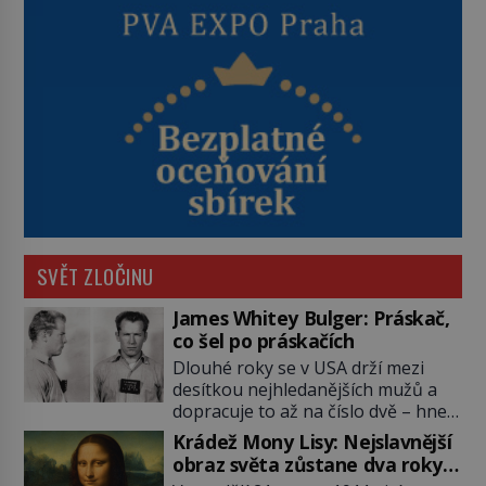
SVĚT ZLOČINU
James Whitey Bulger: Práskač,
co šel po práskačích
Dlouhé roky se v USA drží mezi
desítkou nejhledanějších mužů a
dopracuje to až na číslo dvě – hned
po Usámovi bin Ládinovi (1957–
Krádež Mony Lisy: Nejslavnější
2011). To je James „Whitey“ Bulger
obraz světa zůstane dva roky
(1929–2018) viněný ze spoluúčasti