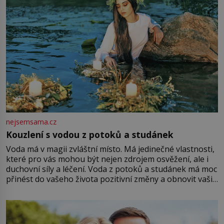
nejsemsama.cz
Kouzlení s vodou z potoků a studánek
Voda má v magii zvláštní místo. Má jedinečné vlastnosti,
které pro vás mohou být nejen zdrojem osvěžení, ale i
duchovní síly a léčení. Voda z potoků a studánek má moc
přinést do vašeho života pozitivní změny a obnovit vaši
energii. Využitím těchto přírodních zdrojů v magii
můžete obohatit své rituály a přinést do svého života
větší harmonii a klid. Je důležité