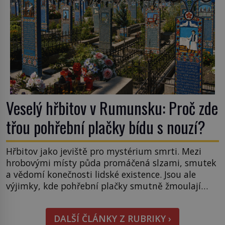
Veselý hřbitov v Rumunsku: Proč zde
třou pohřební plačky bídu s nouzí?
Hřbitov jako jeviště pro mystérium smrti. Mezi
hrobovými místy půda promáčená slzami, smutek
a vědomí konečnosti lidské existence. Jsou ale
výjimky, kde pohřební plačky smutně žmoulají
kapesníky nikoli při smutečním obřadu, ale při
pohledu na výši vyměřené podpory
DALŠÍ ČLÁNKY Z RUBRIKY ›
v nezaměstnanosti. Kam vás pozveme? Unikátní