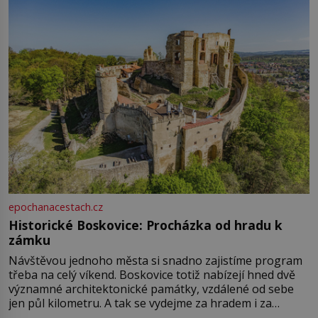
epochanacestach.cz
Historické Boskovice: Procházka od hradu k
zámku
Návštěvou jednoho města si snadno zajistíme program
třeba na celý víkend. Boskovice totiž nabízejí hned dvě
významné architektonické památky, vzdálené od sebe
jen půl kilometru. A tak se vydejme za hradem i za
zámkem do krásné jihomoravské krajiny. Trhová osada