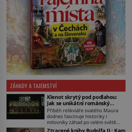
ZÁHADY A TAJEMSTVÍ
Klenot skrytý pod podlahou:
Jak se unikátní románský
poklad dostal do zapadlého
Příběh relikviáře svatého Maura
Bečova?
dodnes fascinuje historiky i
milovníky záhad po celém světě.
Tato románská zlatnická památka
Ztracené knihy Rudolfa II.: Kam