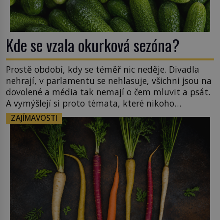
Kde se vzala okurková sezóna?
Prostě období, kdy se téměř nic neděje. Divadla
nehrají, v parlamentu se nehlasuje, všichni jsou na
dovolené a média tak nemají o čem mluvit a psát.
A vymýšlejí si proto témata, které nikoho
nezajímají. Proč je však ona letní doba spojovaná
ZAJÍMAVOSTI
zrovna s okurkami? Okurkovou sezónu známe už
od poloviny 19. století, ovšem jako Češi […]