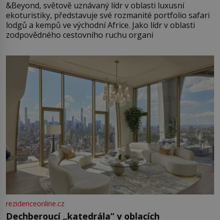
&Beyond, světově uznávaný lídr v oblasti luxusní
ekoturistiky, představuje své rozmanité portfolio safari
lodgů a kempů ve východní Africe. Jako lídr v oblasti
zodpovědného cestovního ruchu organi
rezidenceonline.cz
Dechberoucí „katedrála“ v oblacích