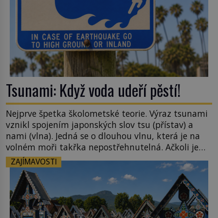
Tsunami: Když voda udeří pěstí!
Nejprve špetka školometské teorie. Výraz tsunami
vznikl spojením japonských slov tsu (přístav) a
nami (vlna). Jedná se o dlouhou vlnu, která je na
volném moři takřka nepostřehnutelná. Ačkoli je
vlnová délka tsunami i 300 kilometrů, výška vlny
ZAJÍMAVOSTI
na volném moři je maximálně 1,5 metru. Máme se
podobné obří vlny obávat i v Evropě? Vznik
tsunami si […]