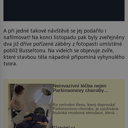
A při jedné takové návštěvě se jej podařilo i
nafilmovat! Na konci listopadu pak byly zveřejněny
dva již dříve pořízené záběry z fotopasti umístěné
poblíž Busseltonu. Na videích se objevuje zvíře,
které stavbou těla nápadně připomíná vyhynulého
tvora.
Neinvazivní léčba nejen
Parkinsonovy choroby
pomocí ultrazvukové
„helmy“
Ke zmírnění třesu, který doprovází
Parkinsonovu chorobu, je využívána
hluboká mozková stimulace, která
však vyžaduje vysoce invazivní
zákrok. Ultrazvuk zase není vhodný
k dostatečně přesnému zacílení ...
21stoleti.cz