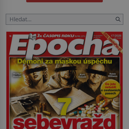
hřbitov, který si vysloužil název „Veselý“, najdeme
v rumunské vesnici Sapanta, nedaleko hranic […]