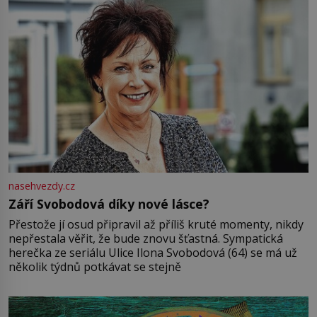
nasehvezdy.cz
Září Svobodová díky nové lásce?
Přestože jí osud připravil až příliš kruté momenty, nikdy
nepřestala věřit, že bude znovu šťastná. Sympatická
herečka ze seriálu Ulice Ilona Svobodová (64) se má už
několik týdnů potkávat se stejně