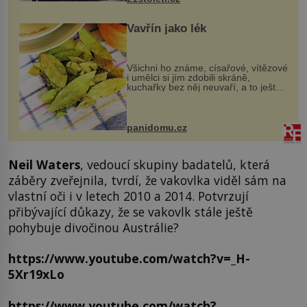
Vavřín jako lék
Všichni ho známe, císařové, vítězové
i umělci si jím zdobili skráně,
kuchařky bez něj neuvaří, a to ještě
nevíte, že bobkový list může výrazně
zmírnit některé naše neduhy.
Obsahuje v malém množství ně...
panidomu.cz
Neil Waters
, vedoucí skupiny badatelů, která
záběry zveřejnila, tvrdí, že vakovlka viděl sám na
vlastní oči i v letech 2010 a 2014. Potvrzují
přibývající důkazy, že se vakovlk stále ještě
pohybuje divočinou Austrálie?
https://www.youtube.com/watch?v=_H-
5Xr19xLo
https://www.youtube.com/watch?