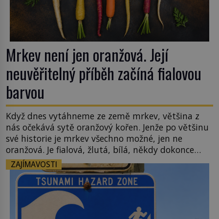
Mrkev není jen oranžová. Její
neuvěřitelný příběh začíná fialovou
barvou
Když dnes vytáhneme ze země mrkev, většina z
nás očekává sytě oranžový kořen. Jenže po většinu
své historie je mrkev všechno možné, jen ne
oranžová. Je fialová, žlutá, bílá, někdy dokonce
téměř černá. Až díky stovkám let pečlivého
ZAJÍMAVOSTI
šlechtění se z ní stává zelenina, bez které si českou
zahradu ani nedokážeme představit. Její příběh je
[…]