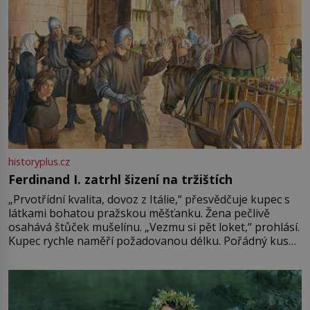
historyplus.cz
Ferdinand I. zatrhl šizení na tržištích
„Prvotřídní kvalita, dovoz z Itálie,“ přesvědčuje kupec s
látkami bohatou pražskou měšťanku. Žena pečlivě
osahává štůček mušelínu. „Vezmu si pět loket,“ prohlásí.
Kupec rychle naměří požadovanou délku. Pořádný kus
mu přitom zůstane za prsty… „Na šaty ho bude málo,
milostpaní. Stačí jenom na sukni,“ zhodnotí švadlena
množství růžového mušelínu. „Ošidili vás, podívejte.“
Vezme do ruky dřevěnou