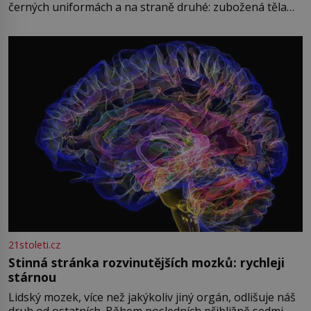
černých uniformách a na straně druhé: zubožená těla
oblečená v chatrných vězeňských hadrech. Co tato
přízračná scéna znamená? Je jaro roku 1945, druhá
světová válka se chýlí ke konci. Jezero Stolpsee
21stoleti.cz
Stinná stránka rozvinutějších mozků: rychleji
stárnou
Lidský mozek, více než jakýkoliv jiný orgán, odlišuje náš