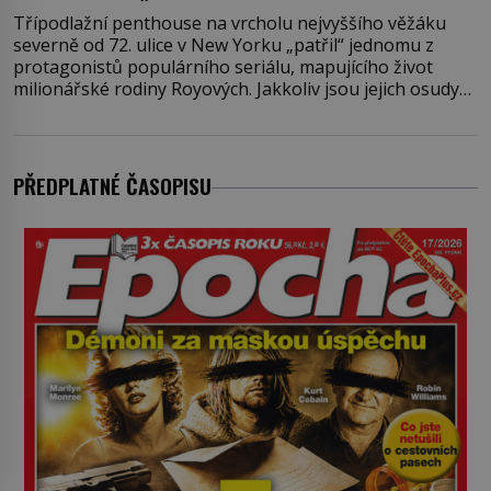
Třípodlažní penthouse na vrcholu nejvyššího věžáku
severně od 72. ulice v New Yorku „patřil“ jednomu z
protagonistů populárního seriálu, mapujícího život
milionářské rodiny Royových. Jakkoliv jsou jejich osudy
fiktivní, nemovitosti, v nichž „žijí“, jsou velmi reálné.
Ohromující luxusní byt s pěti ložnicemi, čtyřmi
koupelnami a výhledem na Husdon Yards je přitom
jenom jednou z nemovitostí
PŘEDPLATNÉ ČASOPISU