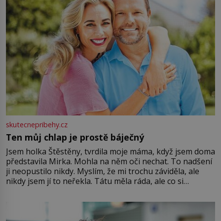
skutecnepribehy.cz
Ten můj chlap je prostě báječný
Jsem holka Štěstěny, tvrdila moje máma, když jsem doma
představila Mirka. Mohla na něm oči nechat. To nadšení
ji neopustilo nikdy. Myslím, že mi trochu záviděla, ale
nikdy jsem jí to neřekla. Tátu měla ráda, ale co si
pamatuji, tak jsme s Mirkem byli zamilovaní mnohem víc.
Jsme spolu moc rádi Tehdy byla jiná doba, když