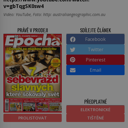
v=gbTqgSK0sw4
Video: YouTube, Foto: http: australiangeographic.com.au
PRÁVĚ V PRODEJI
SDÍLEJTE ČLÁNEK
Facebook
Twitter
Pinterest
Email
PŘEDPLATNÉ
ELEKTRONICKÉ
PROLISTOVAT
TIŠTĚNÉ