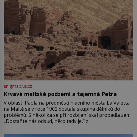
enigmaplus.cz
Krvavé maltské podzemí a tajemná Petra
V oblasti Paola na předměstí hlavního města La Valetta
na Maltě se v roce 1902 dostala skupina dělníků do
problémů. S několika se při rozbíjení skal propadla zem.
„Dostaňte nás odsud, něco tady je,“ z