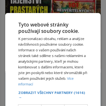
ovládaný muž? Marcus Aurelius byl
zastáncem stoicismu, učení, […]
Tyto webové stránky
používají soubory cookie.
K personalizaci obsahu, reklam a analýze
návštěvnosti používáme soubory cookie.
Informace o vašem používání našich
stránek také sdílíme s našimi reklamními a
analytickými partnery, kteří je mohou
kombinovat s dalšími informacemi, které
jste jim poskytli nebo které shromáždili při
vašem používání jejich služeb.
Více
informací
ZOBRAZIT VŠECHNY PARTNERY
(1616)
→