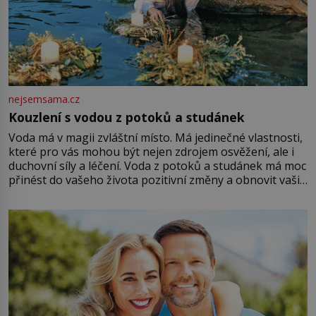
nejsemsama.cz
Kouzlení s vodou z potoků a studánek
Voda má v magii zvláštní místo. Má jedinečné vlastnosti,
které pro vás mohou být nejen zdrojem osvěžení, ale i
duchovní síly a léčení. Voda z potoků a studánek má moc
přinést do vašeho života pozitivní změny a obnovit vaši
energii. Využitím těchto přírodních zdrojů v magii
můžete obohatit své rituály a přinést do svého života
větší harmonii a klid. Je důležité