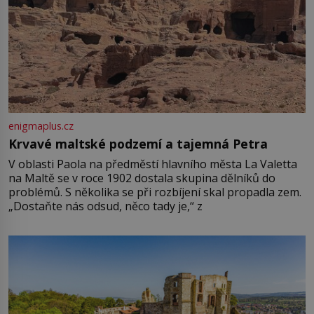
enigmaplus.cz
Krvavé maltské podzemí a tajemná Petra
V oblasti Paola na předměstí hlavního města La Valetta
na Maltě se v roce 1902 dostala skupina dělníků do
problémů. S několika se při rozbíjení skal propadla zem.
„Dostaňte nás odsud, něco tady je,“ z