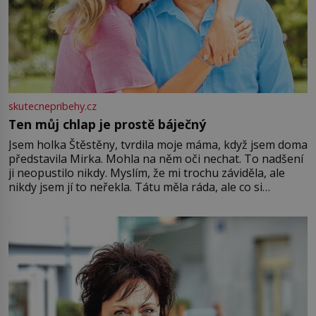
skutecnepribehy.cz
Ten můj chlap je prostě báječný
Jsem holka Štěstěny, tvrdila moje máma, když jsem doma
představila Mirka. Mohla na něm oči nechat. To nadšení
ji neopustilo nikdy. Myslím, že mi trochu záviděla, ale
nikdy jsem jí to neřekla. Tátu měla ráda, ale co si
pamatuji, tak jsme s Mirkem byli zamilovaní mnohem víc.
Jsme spolu moc rádi Tehdy byla jiná doba, když