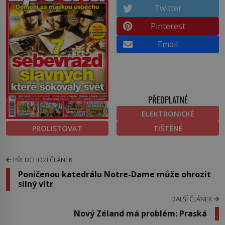
Twitter
Pinterest
Email
PŘEDPLATNÉ
ELEKTRONICKÉ
PROLISTOVAT
TIŠTĚNÉ
PŘEDCHOZÍ ČLÁNEK
Poničenou katedrálu Notre-Dame může ohrozit
silný vítr
DALŠÍ ČLÁNEK
Nový Zéland má problém: Praská