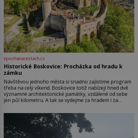
epochanacestach.cz
Historické Boskovice: Procházka od hradu k
zámku
Návštěvou jednoho města si snadno zajistíme program
třeba na celý víkend. Boskovice totiž nabízejí hned dvě
významné architektonické památky, vzdálené od sebe
jen půl kilometru. A tak se vydejme za hradem i za
zámkem do krásné jihomoravské krajiny. Trhová osada
Boskovice na okraji Drahanské vrchoviny vznikla někdy
ve13. století, a už v roce 1313 kronikáři zaznamenali