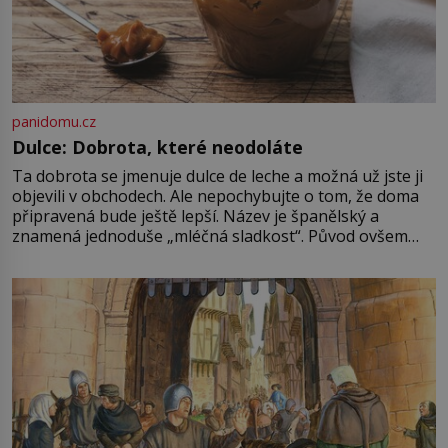
panidomu.cz
Dulce: Dobrota, které neodoláte
Ta dobrota se jmenuje dulce de leche a možná už jste ji
objevili v obchodech. Ale nepochybujte o tom, že doma
připravená bude ještě lepší. Název je španělský a
znamená jednoduše „mléčná sladkost“. Původ ovšem
není úplně jednoznačný, o autorství této receptury se
pře hned několik latinskoamerických zemí a k tomu
Francie, kde se traduje,