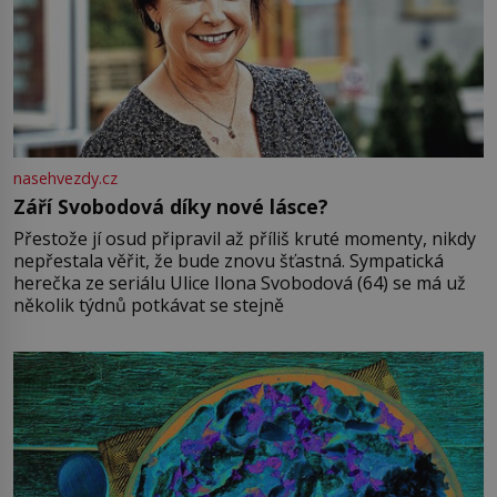
nasehvezdy.cz
Září Svobodová díky nové lásce?
Přestože jí osud připravil až příliš kruté momenty, nikdy
nepřestala věřit, že bude znovu šťastná. Sympatická
herečka ze seriálu Ulice Ilona Svobodová (64) se má už
několik týdnů potkávat se stejně