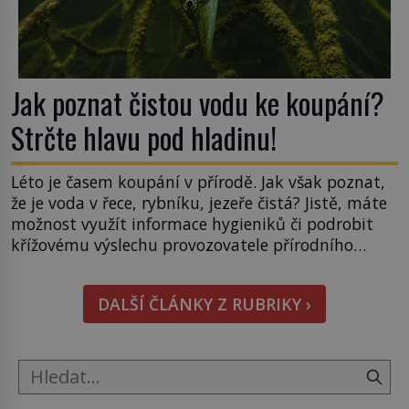
Jak poznat čistou vodu ke koupání?
Strčte hlavu pod hladinu!
Léto je časem koupání v přírodě. Jak však poznat,
že je voda v řece, rybníku, jezeře čistá? Jistě, máte
možnost využít informace hygieniků či podrobit
křížovému výslechu provozovatele přírodního
koupaliště. Existuje ale ještě jiná alternativa. Jaká?
Podívat se pod hladinu a zjistit, kdo si onu
DALŠÍ ČLÁNKY Z RUBRIKY ›
konkrétní vodní lokalitu oblíbil už dávno před
vámi. Říká se jim bioindikátory […]