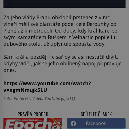
Za jeho vlády Prahu obklopil prstenec z vinic,
vinaři měli své plantáže podél celé Berounky od
Plzně až k metropoli. Od doby, kdy král Karel se
svým kamarádem Buškem z Velhartic popíjeli u
dubového stolu, už uplynulo spousta vody.
Sám král a později i císař by se asi nestačil divit,
kdyby viděl, jak se jeho oblíbený nápoj připravuje
dnes.
https://www.youtube.com/watch?
v=xgmNmujk5LU
Foto: Pinterest. Video: YouTube (ajjo11)
PRÁVĚ V PRODEJI
SDÍLEJTE ČLÁNEK
Facebook