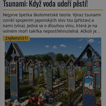
Tsunami: Když voda udeří pěstí!
Nejprve špetka školometské teorie. Výraz tsunami
vznikl spojením japonských slov tsu (přístav) a
nami (vlna). Jedná se o dlouhou vlnu, která je na
volném moři takřka nepostřehnutelná. Ačkoli je
vlnová délka tsunami i 300 kilometrů, výška vlny
ZAJÍMAVOSTI
na volném moři je maximálně 1,5 metru. Máme se
podobné obří vlny obávat i v Evropě? Vznik
tsunami si […]