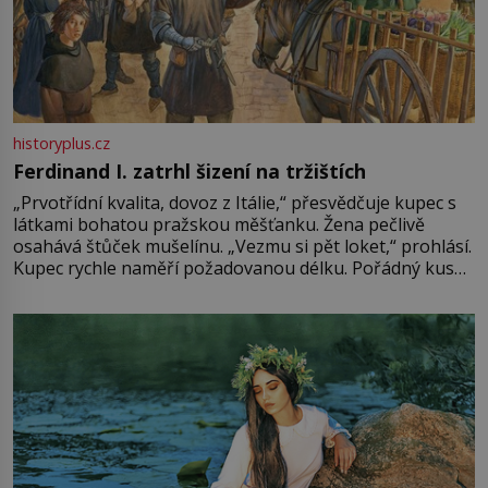
historyplus.cz
Ferdinand I. zatrhl šizení na tržištích
„Prvotřídní kvalita, dovoz z Itálie,“ přesvědčuje kupec s
látkami bohatou pražskou měšťanku. Žena pečlivě
osahává štůček mušelínu. „Vezmu si pět loket,“ prohlásí.
Kupec rychle naměří požadovanou délku. Pořádný kus
mu přitom zůstane za prsty… „Na šaty ho bude málo,
milostpaní. Stačí jenom na sukni,“ zhodnotí švadlena
množství růžového mušelínu. „Ošidili vás, podívejte.“
Vezme do ruky dřevěnou