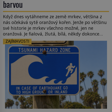
barvou
Když dnes vytáhneme ze země mrkev, většina z
nás očekává sytě oranžový kořen. Jenže po většinu
své historie je mrkev všechno možné, jen ne
oranžová. Je fialová, žlutá, bílá, někdy dokonce
téměř černá. Až díky stovkám let pečlivého
ZAJÍMAVOSTI
šlechtění se z ní stává zelenina, bez které si českou
zahradu ani nedokážeme představit. Její příběh je
[…]