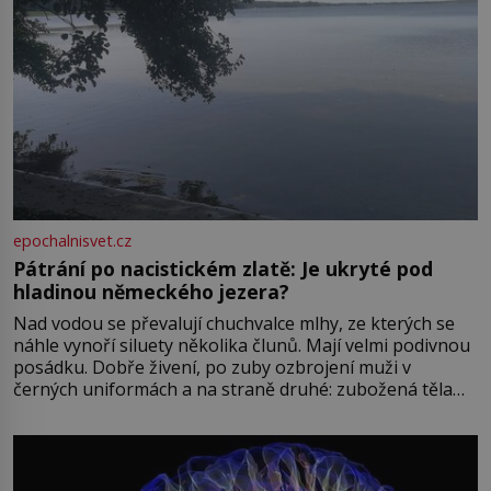
epochalnisvet.cz
Pátrání po nacistickém zlatě: Je ukryté pod
hladinou německého jezera?
Nad vodou se převalují chuchvalce mlhy, ze kterých se
náhle vynoří siluety několika člunů. Mají velmi podivnou
posádku. Dobře živení, po zuby ozbrojení muži v
černých uniformách a na straně druhé: zubožená těla
oblečená v chatrných vězeňských hadrech. Co tato
přízračná scéna znamená? Je jaro roku 1945, druhá
světová válka se chýlí ke konci. Jezero Stolpsee