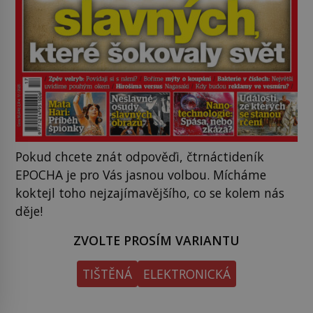
Pokud chcete znát odpověďi, čtrnáctideník
EPOCHA je pro Vás jasnou volbou. Mícháme
koktejl toho nejzajímavějšího, co se kolem nás
děje!
ZVOLTE PROSÍM VARIANTU
TIŠTĚNÁ
ELEKTRONICKÁ