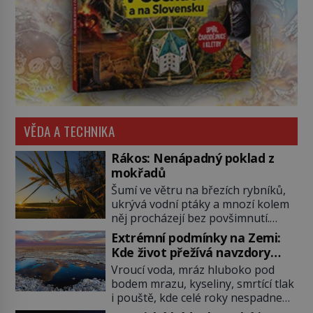
VĚDA A TECHNIKA
Rákos: Nenápadný poklad z
mokřadů
Šumí ve větru na březích rybníků,
ukrývá vodní ptáky a mnozí kolem
něj procházejí bez povšimnutí.
Přesto právě rákos pomáhal stavět
Extrémní podmínky na Zemi:
domy, vyrábět lodě, zapisovat první
Kde život přežívá navzdory
texty a inspiroval řadu pověstí.
všemu
Vroucí voda, mráz hluboko pod
Tato skromná, ale užitečná
bodem mrazu, kyseliny, smrtící tlak
rostlina provází člověka už tisíce
i pouště, kde celé roky nespadne
let. Většina lidí vnímá rákos jen jako
jediná kapka deště. Na první