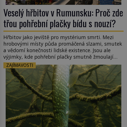
Veselý hřbitov v Rumunsku: Proč zde
třou pohřební plačky bídu s nouzí?
Hřbitov jako jeviště pro mystérium smrti. Mezi
hrobovými místy půda promáčená slzami, smutek
a vědomí konečnosti lidské existence. Jsou ale
výjimky, kde pohřební plačky smutně žmoulají
kapesníky nikoli při smutečním obřadu, ale při
ZAJÍMAVOSTI
pohledu na výši vyměřené podpory
v nezaměstnanosti. Kam vás pozveme? Unikátní
hřbitov, který si vysloužil název „Veselý“, najdeme
v rumunské vesnici Sapanta, nedaleko hranic […]