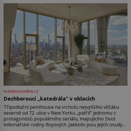
rezidenceonline.cz
Dechberoucí „katedrála“ v oblacích
Třípodlažní penthouse na vrcholu nejvyššího věžáku
severně od 72. ulice v New Yorku „patřil“ jednomu z
protagonistů populárního seriálu, mapujícího život
milionářské rodiny Royových. Jakkoliv jsou jejich osudy
fiktivní, nemovitosti, v nichž „žijí“, jsou velmi reálné.