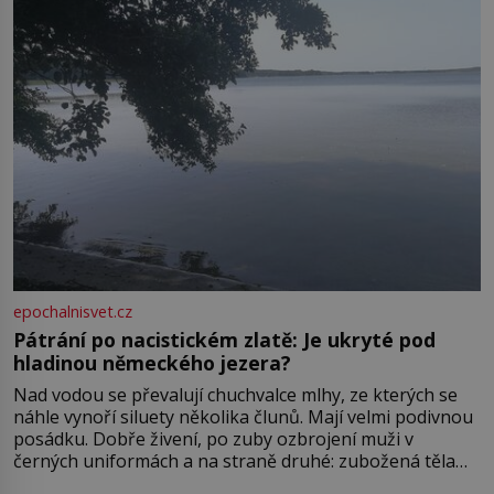
epochalnisvet.cz
Pátrání po nacistickém zlatě: Je ukryté pod
hladinou německého jezera?
Nad vodou se převalují chuchvalce mlhy, ze kterých se
náhle vynoří siluety několika člunů. Mají velmi podivnou
posádku. Dobře živení, po zuby ozbrojení muži v
černých uniformách a na straně druhé: zubožená těla
oblečená v chatrných vězeňských hadrech. Co tato