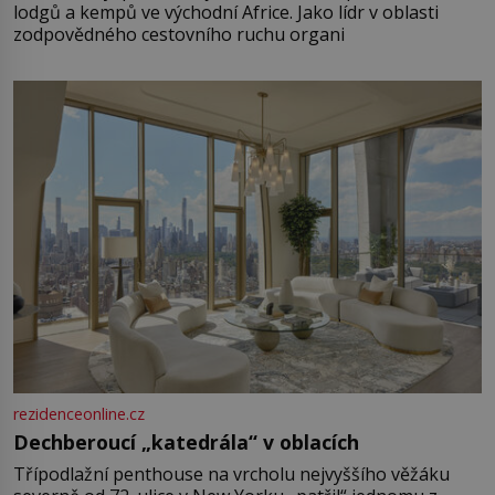
lodgů a kempů ve východní Africe. Jako lídr v oblasti
zodpovědného cestovního ruchu organi
rezidenceonline.cz
Dechberoucí „katedrála“ v oblacích
Třípodlažní penthouse na vrcholu nejvyššího věžáku