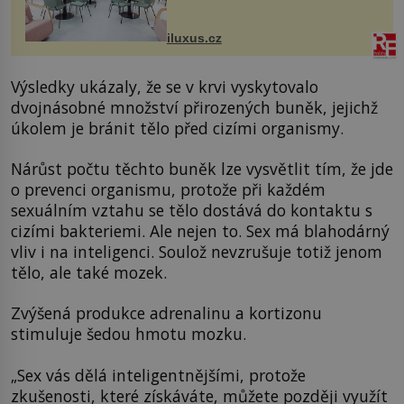
areálu MediaCityUK v anglickém
Salfordu – konkrétně do budov Blue
Tower a Orange Tower. Komplex
iluxus.cz
budov Media...
Výsledky ukázaly, že se v krvi vyskytovalo
dvojnásobné množství přirozených buněk, jejichž
úkolem je bránit tělo před cizími organismy.
Nárůst počtu těchto buněk lze vysvětlit tím, že jde
o prevenci organismu, protože při každém
sexuálním vztahu se tělo dostává do kontaktu s
cizími bakteriemi. Ale nejen to. Sex má blahodárný
vliv i na inteligenci. Soulož nevzrušuje totiž jenom
tělo, ale také mozek.
Zvýšená produkce adrenalinu a kortizonu
stimuluje šedou hmotu mozku.
„Sex vás dělá inteligentnějšími, protože
zkušenosti, které získáváte, můžete později využít