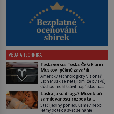
VĚDA A TECHNIKA
Tesla versus Tesla: Češi Elonu
Muskovi pěkně zavařili
Americký technologický vizionář
Elon Musk se netají tím, že by svůj
důchod mohl trávit například na
Marsu. Patrně se bude jednat o
Láska jako droga? Mozek při
nějaký bungalov s nezbytnou
zamilovanosti rozpoutá
garáží pro elektrické vozítko. Než
neuvěřitelnou chemickou bouři
Stačí jediný pohled, úsměv nebo
se tak stane, jeho elektromobily
letmý dotek a svět se náhle
značky Tesla Motors se úspěšně