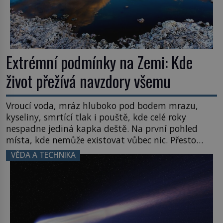
Extrémní podmínky na Zemi: Kde
život přežívá navzdory všemu
Vroucí voda, mráz hluboko pod bodem mrazu,
kyseliny, smrtící tlak i pouště, kde celé roky
nespadne jediná kapka deště. Na první pohled
místa, kde nemůže existovat vůbec nic. Přesto
právě tady vědci objevují organismy, které
VĚDA A TECHNIKA
posouvají hranice života. Každý nový nález mění
naše představy o tom, co všechno dokáže příroda a
napovídá, kde bychom jednou […]