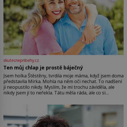
skutecnepribehy.cz
Ten můj chlap je prostě báječný
Jsem holka Štěstěny, tvrdila moje máma, když jsem doma
představila Mirka. Mohla na něm oči nechat. To nadšení
ji neopustilo nikdy. Myslím, že mi trochu záviděla, ale
nikdy jsem jí to neřekla. Tátu měla ráda, ale co si
pamatuji, tak jsme s Mirkem byli zamilovaní mnohem víc.
Jsme spolu moc rádi Tehdy byla jiná doba, když