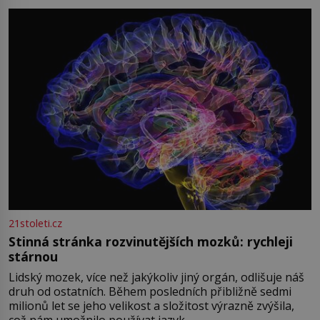
přízračná scéna znamená? Je jaro roku 1945, druhá
světová válka se chýlí ke konci. Jezero Stolpsee
21stoleti.cz
Stinná stránka rozvinutějších mozků: rychleji
stárnou
Lidský mozek, více než jakýkoliv jiný orgán, odlišuje náš
druh od ostatních. Během posledních přibližně sedmi
milionů let se jeho velikost a složitost výrazně zvýšila,