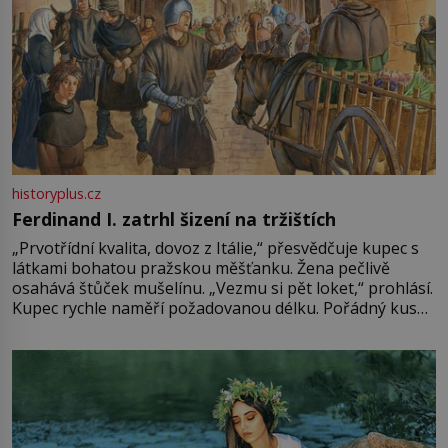
historyplus.cz
Ferdinand I. zatrhl šizení na tržištích
„Prvotřídní kvalita, dovoz z Itálie,“ přesvědčuje kupec s
látkami bohatou pražskou měšťanku. Žena pečlivě
osahává štůček mušelínu. „Vezmu si pět loket,“ prohlásí.
Kupec rychle naměří požadovanou délku. Pořádný kus
mu přitom zůstane za prsty… „Na šaty ho bude málo,
milostpaní. Stačí jenom na sukni,“ zhodnotí švadlena
množství růžového mušelínu. „Ošidili vás, podívejte.“
Vezme do ruky dřevěnou