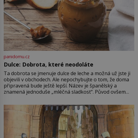
panidomu.cz
Dulce: Dobrota, které neodoláte
Ta dobrota se jmenuje dulce de leche a možná už jste ji
objevili v obchodech. Ale nepochybujte o tom, že doma
připravená bude ještě lepší. Název je španělský a
znamená jednoduše „mléčná sladkost“. Původ ovšem
není úplně jednoznačný, o autorství této receptury se
pře hned několik latinskoamerických zemí a k tomu
Francie, kde se traduje,