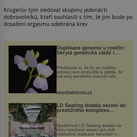
Krügerův tým sledoval skupinu jedenácti
dobrovolníků, kteří souhlasili s tím, že jim bude po
dosažení orgasmu odebrána krev.
Duplikace genomu u rostlin:
Skrytá genetická zátěž i
evoluční výhoda
Představte si, že by se rostlina
jednou ráno probudila a zjistila, že
má svůj genetický manuál celý
dvakrát. Přesně to se občas v
přírodě stane – a podle nového
výzkumu to může být pro druhy
epochalnisvet.cz
vstupenka...
LD Seating dodala sezení do
prestižního komplexu
MediaCityUK v Salfordu
Společnost LD Seating dodala na
míru navržené sezení pro dvě
výjimečné realizace kanceláří v