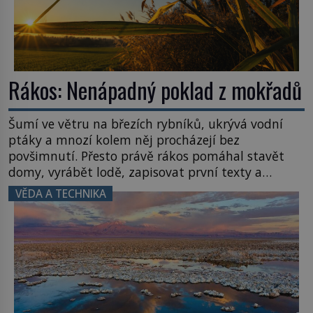
Rákos: Nenápadný poklad z mokřadů
Šumí ve větru na březích rybníků, ukrývá vodní
ptáky a mnozí kolem něj procházejí bez
povšimnutí. Přesto právě rákos pomáhal stavět
domy, vyrábět lodě, zapisovat první texty a
inspiroval řadu pověstí. Tato skromná, ale
VĚDA A TECHNIKA
užitečná rostlina provází člověka už tisíce let.
Většina lidí vnímá rákos jen jako obyčejnou kulisu
letního koupání. Stačí se však podívat […]