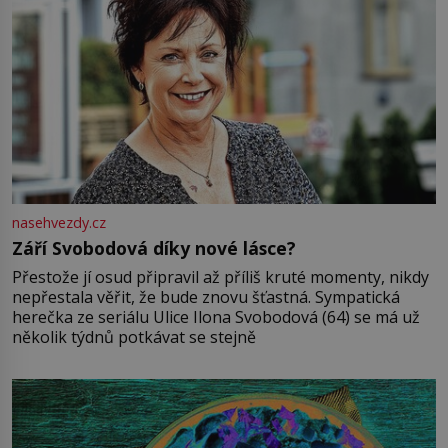
nasehvezdy.cz
Září Svobodová díky nové lásce?
Přestože jí osud připravil až příliš kruté momenty, nikdy
nepřestala věřit, že bude znovu šťastná. Sympatická
herečka ze seriálu Ulice Ilona Svobodová (64) se má už
několik týdnů potkávat se stejně