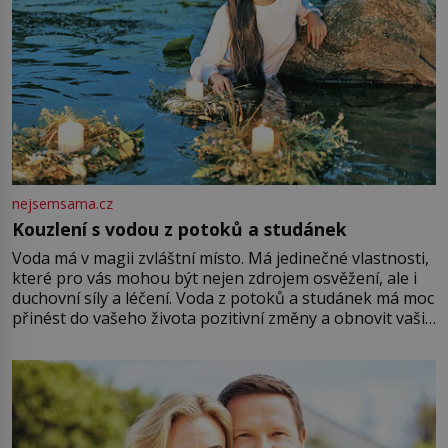
nejsemsama.cz
Kouzlení s vodou z potoků a studánek
Voda má v magii zvláštní místo. Má jedinečné vlastnosti,
které pro vás mohou být nejen zdrojem osvěžení, ale i
duchovní síly a léčení. Voda z potoků a studánek má moc
přinést do vašeho života pozitivní změny a obnovit vaši
energii. Využitím těchto přírodních zdrojů v magii
můžete obohatit své rituály a přinést do svého života
větší harmonii a klid. Je důležité