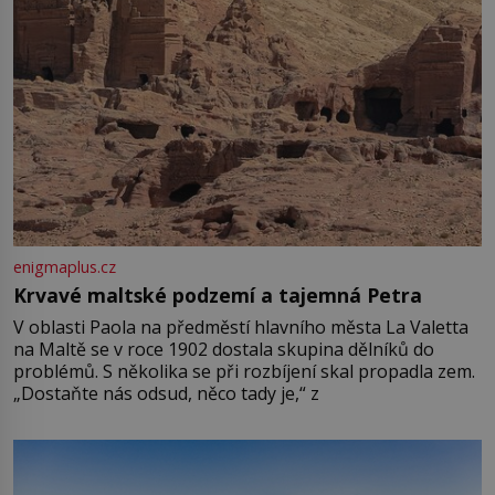
enigmaplus.cz
Krvavé maltské podzemí a tajemná Petra
V oblasti Paola na předměstí hlavního města La Valetta
na Maltě se v roce 1902 dostala skupina dělníků do
problémů. S několika se při rozbíjení skal propadla zem.
„Dostaňte nás odsud, něco tady je,“ z