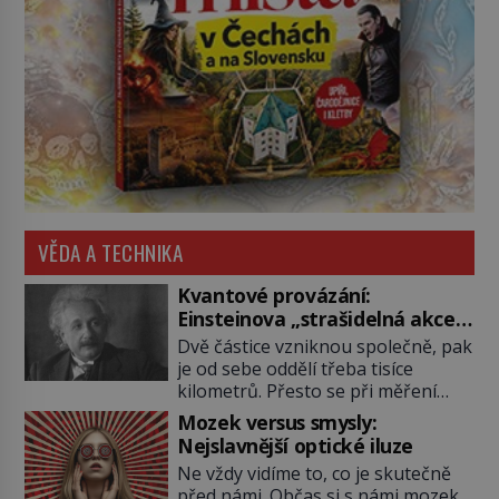
VĚDA A TECHNIKA
Kvantové provázání:
Einsteinova „strašidelná akce
na dálku“ dál mate i fascinuje
Dvě částice vzniknou společně, pak
vědce
je od sebe oddělí třeba tisíce
kilometrů. Přesto se při měření
chovají, jako by mezi nimi
Mozek versus smysly:
existovalo neviditelné pouto. Albert
Nejslavnější optické iluze
Einstein tomu s jistou dávkou
Ne vždy vidíme to, co je skutečně
ironie říká „strašidelná akce na
před námi. Občas si s námi mozek