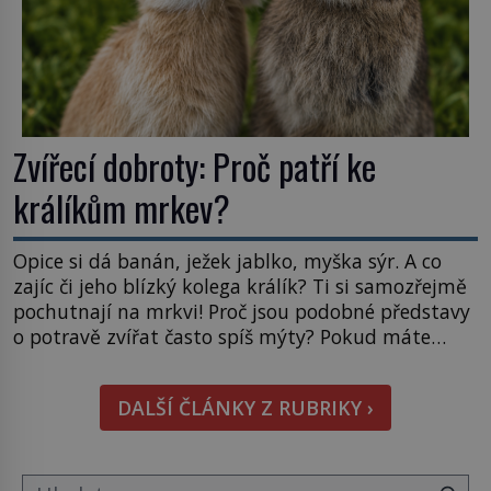
Zvířecí dobroty: Proč patří ke
králíkům mrkev?
Opice si dá banán, ježek jablko, myška sýr. A co
zajíc či jeho blízký kolega králík? Ti si samozřejmě
pochutnají na mrkvi! Proč jsou podobné představy
o potravě zvířat často spíš mýty? Pokud máte
doma králíka, mrkev mu dát můžete. A nejspíš mu
i bude chutnat, ovšem měl by ji mít jen jako
DALŠÍ ČLÁNKY Z RUBRIKY ›
občasný pamlsek. […]