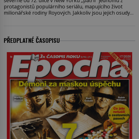
severně od 72. ulice v New Yorku „patřil“ jednomu z
protagonistů populárního seriálu, mapujícího život
milionářské rodiny Royových. Jakkoliv jsou jejich osudy
fiktivní, nemovitosti, v nichž „žijí“, jsou velmi reálné.
Ohromující luxusní byt s pěti ložnicemi, čtyřmi
koupelnami a výhledem na Husdon Yards je přitom
jenom jednou z nemovitostí
PŘEDPLATNÉ ČASOPISU