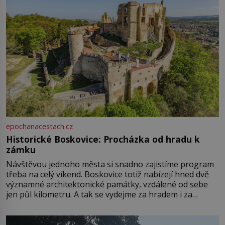
epochanacestach.cz
Historické Boskovice: Procházka od hradu k
zámku
Návštěvou jednoho města si snadno zajistíme program
třeba na celý víkend. Boskovice totiž nabízejí hned dvě
významné architektonické památky, vzdálené od sebe
jen půl kilometru. A tak se vydejme za hradem i za
zámkem do krásné jihomoravské krajiny. Trhová osada
Boskovice na okraji Drahanské vrchoviny vznikla někdy
ve13. století, a už v roce 1313 kronikáři zaznamenali