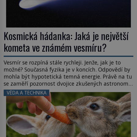
Kosmická hádanka: Jaká je největší
kometa ve známém vesmíru?
Vesmír se rozpíná stále rychleji. Jenže, jak je to
možné? Současná fyzika je v koncích. Odpovědí by
mohla být hypotetická temná energie. Právě na tu
se zaměří pozornost dvojice zkušených astronomů.
Namísto ní ale objeví něco mnohem
VĚDA A TECHNIKA
hmatatelnějšího. Naprosto rekordní kometu!
Astronomové Pedro Bernardinelli a Gary Bernstein
mravenčí prací zkoumají archivní snímky v rámci
Průzkumu temné energie […]