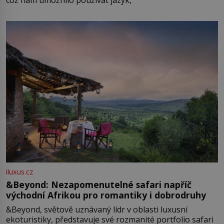
což nám umožnilo používat jazyk,
iluxus.cz
&Beyond: Nezapomenutelné safari napříč
východní Afrikou pro romantiky i dobrodruhy
&Beyond, světově uznávaný lídr v oblasti luxusní
ekoturistiky, představuje své rozmanité portfolio safari