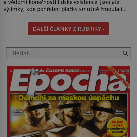
a vědomí konečnosti lidské existence. Jsou ale
výjimky, kde pohřební plačky smutně žmoulají
kapesníky nikoli při smutečním obřadu, ale při
pohledu na výši vyměřené podpory
DALŠÍ ČLÁNKY Z RUBRIKY ›
v nezaměstnanosti. Kam vás pozveme? Unikátní
hřbitov, který si vysloužil název „Veselý“, najdeme
v rumunské vesnici Sapanta, nedaleko hranic […]