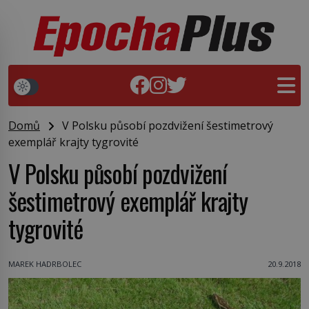
Domů
V Polsku působí pozdvižení šestimetrový
exemplář krajty tygrovité
V Polsku působí pozdvižení
šestimetrový exemplář krajty
tygrovité
MAREK HADRBOLEC
20.9.2018