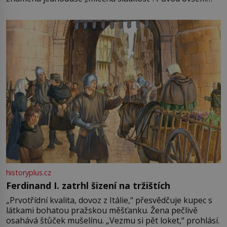
není úplně jednoznačný, o autorství této receptury se
pře hned několik latinskoamerických zemí a k tomu
Francie, kde se traduje,
historyplus.cz
Ferdinand I. zatrhl šizení na tržištích
„Prvotřídní kvalita, dovoz z Itálie,“ přesvědčuje kupec s
látkami bohatou pražskou měšťanku. Žena pečlivě
osahává štůček mušelínu. „Vezmu si pět loket,“ prohlásí.