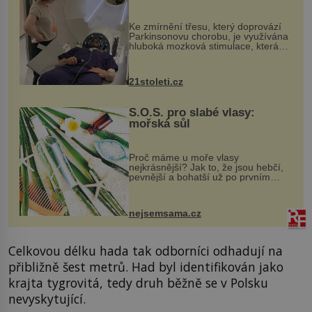
pomocí ultrazvukové
„helmy“
Ke zmírnění třesu, který doprovází
Parkinsonovu chorobu, je využívána
hluboká mozková stimulace, která
však vyžaduje vysoce invazivní
zákrok. Ultrazvuk zase není vhodný
k dostatečně přesnému zacílení ...
21stoleti.cz
S.O.S. pro slabé vlasy:
mořská sůl
Proč máme u moře vlasy
nejkrásnější? Jak to, že jsou hebčí,
pevnější a bohatší už po prvním
vykoupání? Protože sůl obsažená v
mořské vodě má blahodárný vliv.
Nejen na tělo a pokožku, ale i na
nejsemsama.cz
vlasy. ...
Celkovou délku hada tak odborníci odhadují na
přibližně šest metrů. Had byl identifikován jako
krajta tygrovitá, tedy druh běžně se v Polsku
nevyskytující.