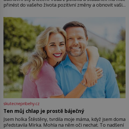
přinést do vašeho života pozitivní změny a obnovit vaši
energii. Využitím těchto přírodních zdrojů v magii
můžete obohatit své rituály a přinést do svého života
větší harmonii a klid. Je důležité
skutecnepribehy.cz
Ten můj chlap je prostě báječný
Jsem holka Štěstěny, tvrdila moje máma, když jsem doma
představila Mirka. Mohla na něm oči nechat. To nadšení