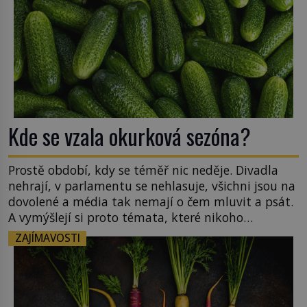
Kde se vzala okurková sezóna?
Prostě období, kdy se téměř nic neděje. Divadla
nehrají, v parlamentu se nehlasuje, všichni jsou na
dovolené a média tak nemají o čem mluvit a psát.
A vymýšlejí si proto témata, které nikoho
nezajímají. Proč je však ona letní doba spojovaná
ZAJÍMAVOSTI
zrovna s okurkami? Okurkovou sezónu známe už
od poloviny 19. století, ovšem jako Češi […]