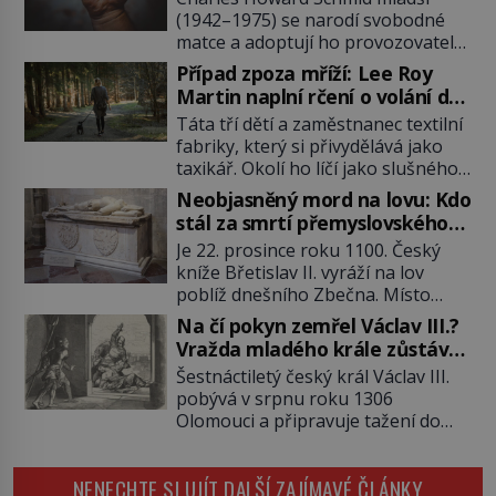
(1942–1975) se narodí svobodné
matce a adoptují ho provozovatelé
pečovatelského domu Charles a
Případ zpoza mříží: Lee Roy
Katharine Schmidovi. Synek jim
Martin naplní rčení o volání do
mnoho radosti nepřinese. Mezi
lesa
Táta tří dětí a zaměstnanec textilní
přáteli v arizonském Tusconu se
fabriky, který si přivydělává jako
mu přezdívá Krysař. Je to pohledný
taxikář. Okolí ho líčí jako slušného
a charismatický mladík, kterému to
člověka. To je Lee Roy Martin
ve škole dvakrát nejde. Exceluje ale
Neobjasněný mord na lovu: Kdo
(1937–1972), jinak též Škrtič z
v tělocviku. Škola si díky němu
stál za smrtí přemyslovského
Gaffney, městečka v Jižní Karolíně.
může vystavit […]
knížete Břetislava II.?
Je 22. prosince roku 1100. Český
Mezi lety 1967 až 1968 zavraždí dvě
kníže Břetislav II. vyráží na lov
ženy a dvě dívky. Dne 20. května
poblíž dnešního Zbečna. Místo
1967 znásilní a zavraždí 32letou
návratu na Pražský hrad však
Annie Lucille Dedmondovou. […]
Na čí pokyn zemřel Václav III.?
přichází smrt. Muž na něj zaútočí
Vražda mladého krále zůstává
kopím a panovník svým zraněním
po 720 letech nevyřešenou
Šestnáctiletý český král Václav III.
podlehne. Kdo atentát zosnoval a
záhadou
pobývá v srpnu roku 1306
proč? Odpověď neznají ani historici
Olomouci a připravuje tažení do
po více než devíti stech letech.
Polska. Místo vojenského triumfu
Zimní les je tichý a pokrytý sněhem.
však přichází smrt. Poslední
[…]
NENECHTE SI UJÍT DALŠÍ ZAJÍMAVÉ ČLÁNKY
mužský potomek rodu