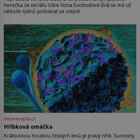
herečka ze seriálu Ulice Ilona Svobodová (64) se má už
několik týdnů potkávat se stejně
tisicereceptu.cz
Hříbková omáčka
Královskou houbou českých lesů je pravý hřib. Suroviny