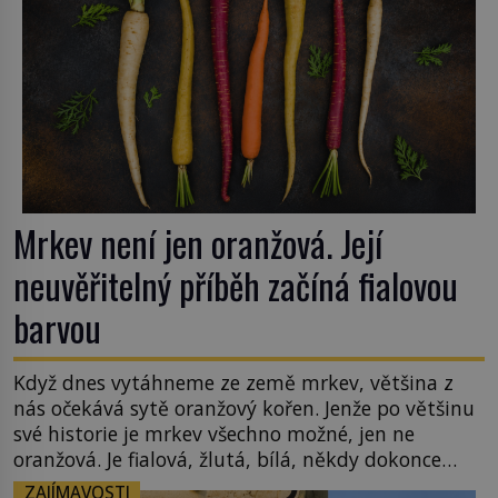
Mrkev není jen oranžová. Její
neuvěřitelný příběh začíná fialovou
barvou
Když dnes vytáhneme ze země mrkev, většina z
nás očekává sytě oranžový kořen. Jenže po většinu
své historie je mrkev všechno možné, jen ne
oranžová. Je fialová, žlutá, bílá, někdy dokonce
téměř černá. Až díky stovkám let pečlivého
ZAJÍMAVOSTI