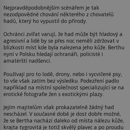
Nejpravděpodobnějším scénářem je tak
nezodpovědné chování některého z chovatelů
hadů, který ho vypustil do přírody.
Ochránci zvířat varují, že had může být hladový a
agresivní a lidé by se přes noc neměli zdržovat v
blízkosti míst kde byla nalezena jeho kůže. Berthu
nyní v Polsku hledají ochranáři, policisté i
amatérští nadšenci.
Používají pro to lodě, drony, nebo i vycvičené psy,
to vše však zatím bez výsledku. Podezření padlo
například na místní společnost specializující se na
erotické fotografie žen s exotickými plazy.
Jejím majitelům však prokazatelně žádný had
nescházel. V současné době je dost dobře možné,
že se Bertha nachází daleko od místa nálezu kůže,
krajta tygrovitá je totiž skvělý plavec a po proudu