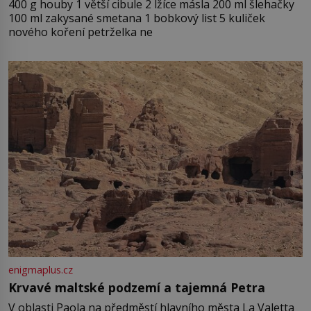
400 g houby 1 větší cibule 2 lžíce másla 200 ml šlehačky
100 ml zakysané smetana 1 bobkový list 5 kuliček
nového koření petrželka ne
enigmaplus.cz
Krvavé maltské podzemí a tajemná Petra
V oblasti Paola na předměstí hlavního města La Valetta