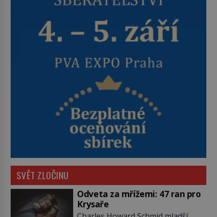
SVĚT ZLOČINU
Odveta za mřížemi: 47 ran pro
Krysaře
Charles Howard Schmid mladší