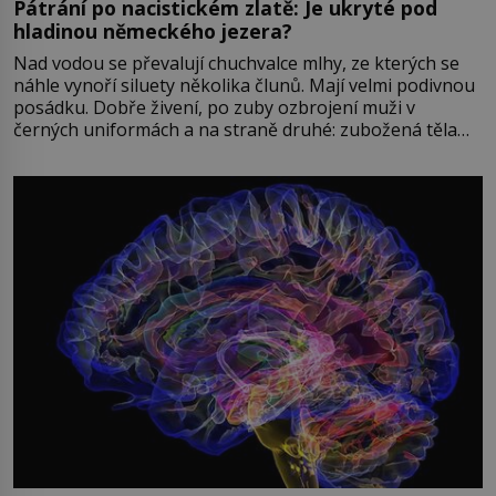
Pátrání po nacistickém zlatě: Je ukryté pod
hladinou německého jezera?
Nad vodou se převalují chuchvalce mlhy, ze kterých se
náhle vynoří siluety několika člunů. Mají velmi podivnou
posádku. Dobře živení, po zuby ozbrojení muži v
černých uniformách a na straně druhé: zubožená těla
oblečená v chatrných vězeňských hadrech. Co tato
přízračná scéna znamená? Je jaro roku 1945, druhá
světová válka se chýlí ke konci. Jezero Stolpsee