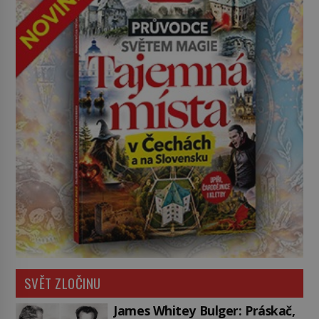
SVĚT ZLOČINU
James Whitey Bulger: Práskač,