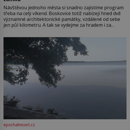
Návštěvou jednoho města si snadno zajistíme program
třeba na celý víkend. Boskovice totiž nabízejí hned dvě
významné architektonické památky, vzdálené od sebe
jen půl kilometru. A tak se vydejme za hradem i za
zámkem do krásné jihomoravské krajiny. Trhová osada
Boskovice na okraji Drahanské vrchoviny vznikla někdy
ve13. století, a už v roce 1313 kronikáři zaznamenali
epochalnisvet.cz