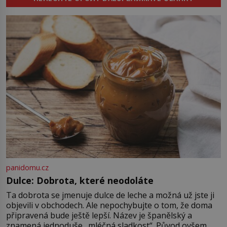
Přemyslovců padá rukou vraha a
české dějiny se během jediného
dne obracejí naruby. Ani po více
než sedmi stech letech není jisté,
kdo tehdy vraždil, a právě to činí
[…]
panidomu.cz
Dulce: Dobrota, které neodoláte
Ta dobrota se jmenuje dulce de leche a možná už jste ji
objevili v obchodech. Ale nepochybujte o tom, že doma
připravená bude ještě lepší. Název je španělský a
znamená jednoduše „mléčná sladkost“. Původ ovšem