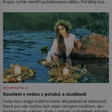
Kupec rychle naměří požadovanou délku. Pořádný kus
mu přitom zůstane za prsty… „Na šaty ho bude málo,
milostpaní. Stačí jenom na sukni,“ zhodnotí švadlena
množství růžového mušelínu. „Ošidili vás, podívejte.“
Vezme do ruky dřevěnou
nejsemsama.cz
Kouzlení s vodou z potoků a studánek
Voda má v magii zvláštní místo. Má jedinečné vlastnosti,
které pro vás mohou být nejen zdrojem osvěžení, ale i
duchovní síly a léčení. Voda z potoků a studánek má moc