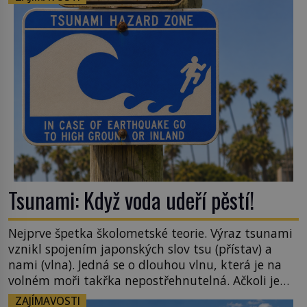
šlechtění se z ní stává zelenina, bez které si českou
zahradu ani nedokážeme představit. Její příběh je
[…]
Tsunami: Když voda udeří pěstí!
Nejprve špetka školometské teorie. Výraz tsunami
vznikl spojením japonských slov tsu (přístav) a
nami (vlna). Jedná se o dlouhou vlnu, která je na
volném moři takřka nepostřehnutelná. Ačkoli je
vlnová délka tsunami i 300 kilometrů, výška vlny
ZAJÍMAVOSTI