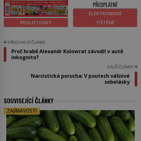
PŘEDPLATNÉ
ELEKTRONICKÉ
PROLISTOVAT
TIŠTĚNÉ
PŘEDCHOZÍ ČLÁNEK
Proč hrabě Alexandr Kolowrat závodil v autě
inkognito?
DALŠÍ ČLÁNEK
Narcistická porucha: V poutech vášnivé
sebelásky
SOUVISEJÍCÍ ČLÁNKY
ZAJÍMAVOSTI