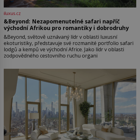
iluxus.cz
&Beyond: Nezapomenutelné safari napříč
východní Afrikou pro romantiky i dobrodruhy
&Beyond, světově uznávaný lídr v oblasti luxusní
ekoturistiky, představuje své rozmanité portfolio safari
lodgů a kempů ve východní Africe. Jako lídr v oblasti
zodpovědného cestovního ruchu organi