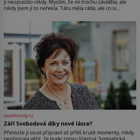
ji neopustilo nikdy. Myslím, že mi trochu záviděla, ale
nikdy jsem jí to neřekla. Tátu měla ráda, ale co si
pamatuji, tak jsme s Mirkem byli zamilovaní mnohem víc.
Jsme spolu moc rádi Tehdy byla jiná doba, když
nasehvezdy.cz
Září Svobodová díky nové lásce?
Přestože jí osud připravil až příliš kruté momenty, nikdy
nepřestala věřit, že bude znovu šťastná. Sympatická