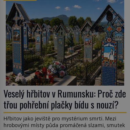
na volném moři je maximálně 1,5 metru. Máme se
podobné obří vlny obávat i v Evropě? Vznik
tsunami si […]
Veselý hřbitov v Rumunsku: Proč zde
třou pohřební plačky bídu s nouzí?
Hřbitov jako jeviště pro mystérium smrti. Mezi
hrobovými místy půda promáčená slzami, smutek