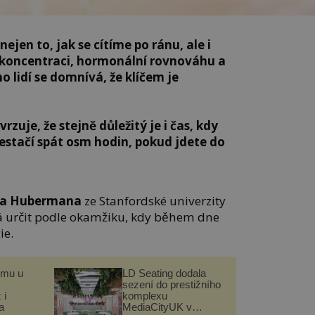
ejen to, jak se cítíme po ránu, ale i
 koncentraci, hormonální rovnováhu a
 lidí se domnívá, že klíčem je
vrzuje, že stejně důležitý je i čas, kdy
nestačí spát osm hodin, pokud jdete do
a Hubermana
ze Stanfordské univerzity
dá určit podle okamžiku, kdy během dne
ie.
omu u
LD Seating dodala
sezení do prestižního
 i
komplexu
a
MediaCityUK v