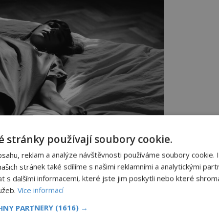
 stránky používají soubory cookie.
bsahu, reklam a analýze návštěvnosti používáme soubory cookie. 
i správné podmínky, potom bude usínání příjemné a
šich stránek také sdílíme s našimi reklamními a analytickými partn
ek klidný. Foto: Pixabay
s dalšími informacemi, které jste jim poskytli nebo které shromá
ční sova?
lužeb.
Více informací
CHNY PARTNERY
(1616) →
í čas pro všechny,“
upozorňuje
Max