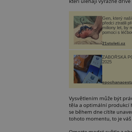
kteří uléhají výrazně dříve
Gen, který naši 
předci ztratili p
miliony let, by 
pomoci s léčbo
„nemoci králů“
21stoleti.cz
ZÁBOŘSKÁ P
2025
epochanacest
Vysvětlením může být prá
těla a optimální produkcí
se během dne cítíte unaven
tohoto momentu, to je váš 
Omezte modré světlo z ob