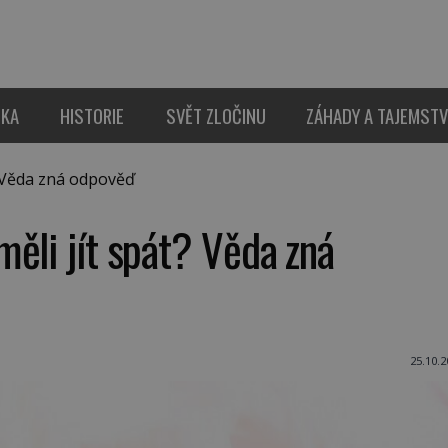
IKA
HISTORIE
SVĚT ZLOČINU
ZÁHADY A TAJEMSTV
? Věda zná odpověď
ěli jít spát? Věda zná
25.10.2