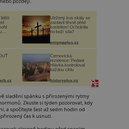
 nebo později.
lidští
Utržený kus skály se
řed
zastavil těsně před
mohl
kostelem! Ochránila
u
ho boží síla?
enigmaplus.cz
OUŤ
Černovická
rezidence: Pedant
Hlávka kontroloval
každou cihlu
ach.cz
historyplus.cz
vě sladění spánku s přirozenými rytmy
 hormonů. Zkuste si týden pozorovat, kdy
í, a spočítejte šest až sedm hodin od
přirozený čas k usnutí.
razovek alespoň hodinu před spaním,