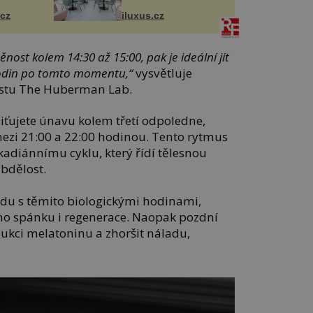
Salfordu
.cz
iluxus.cz
nost kolem 14:30 až 15:00, pak je ideální jít
hodin po tomto momentu,“
vysvětluje
stu The Huberman Lab.
ťujete únavu kolem třetí odpoledne,
mezi 21:00 a 22:00 hodinou. Tento rytmus
adiánnímu cyklu, který řídí tělesnou
 bdělost.
du s těmito biologickými hodinami,
ého spánku i regenerace. Naopak pozdní
ukci melatoninu a zhoršit náladu,