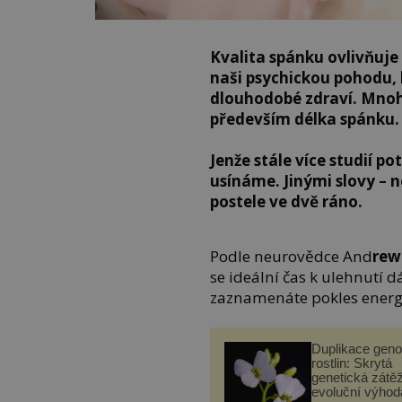
Kvalita spánku ovlivňuje n
naši psychickou pohodu,
dlouhodobé zdraví. Mnoho
především délka spánku.
Jenže stále více studií pot
usínáme. Jinými slovy – 
postele ve dvě ráno.
Podle neurovědce And
rew
se ideální čas k ulehnutí 
zaznamenáte pokles energ
Duplikace gen
rostlin: Skrytá
genetická zátěž
evoluční výhod