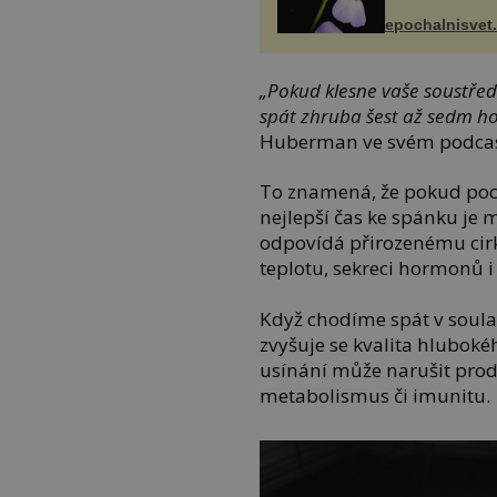
epochalnisvet
„Pokud klesne vaše soustředě
spát zhruba šest až sedm 
Huberman ve svém podca
To znamená, že pokud poci
nejlepší čas ke spánku je 
odpovídá přirozenému cirk
teplotu, sekreci hormonů i
Když chodíme spát v soula
zvyšuje se kvalita hlubok
usínání může narušit prod
metabolismus či imunitu.