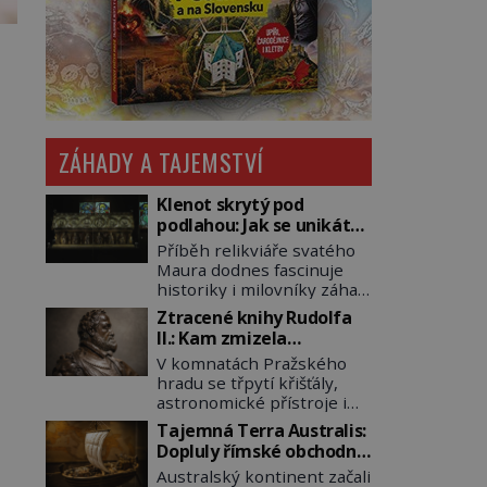
ZÁHADY A TAJEMSTVÍ
Klenot skrytý pod
podlahou: Jak se unikátní
románský poklad dostal
Příběh relikviáře svatého
do zapadlého Bečova?
Maura dodnes fascinuje
historiky i milovníky záhad
po celém světě. Tato
Ztracené knihy Rudolfa
románská zlatnická
II.: Kam zmizela
památka ze 13. století je
nejzáhadnější knihovna
V komnatách Pražského
po českých korunovačních
Evropy?
hradu se třpytí křišťály,
klenotech druhým
astronomické přístroje i
nejcennějším movitým
podivné alchymistické
majetkem v České
Tajemná Terra Australis:
rukopisy. Císař Rudolf II.
republice. Přestože byl
Dopluly římské obchodní
shromažďuje vše, co
klenot v roce 1985 po
lodě až do Austrálie?
Australský kontinent začali
souvisí s tajemstvím
dramatickém pátrání