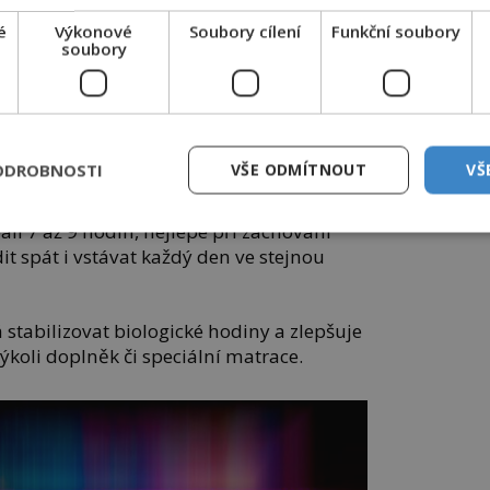
 z londýnské kliniky NLP Wellbeing Clinic.
větluje, že ideální čas spánku se liší
é
Výkonové
Soubory cílení
Funkční soubory
soubory
ávají dříve a měla by chodit spát brzy.
pe později, ale i ony by měly dbát na
 Podobný názor sdílí i odborníci z National
ODROBNOSTI
VŠE ODMÍTNOUT
VŠ
ali 7 až 9 hodin, nejlépe při zachování
t spát i vstávat každý den ve stejnou
stabilizovat biologické hodiny a zlepšuje
kýkoli doplněk či speciální matrace.