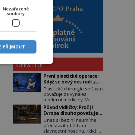
Nezařazené
soubory
E PŘIJMOUT
LIFESTYLE
První plastické operace:
Když se nový nos rodí z
kůže na tváři
Plastická chirurgie se často
považuje za vynález
moderní medicíny. Ve
skutečnosti jsou její
Původ vidličky: Proč ji
kořeny staré více než dva a
Evropa dlouho považuje
půl tisíce let. V dobách, kdy
za nástroj samotného
Dnes si bez ní neumíme
ještě neexistují antibiotika
satana?
představit oběd ani
ani anestezie, se odvážní
slavnostní hostinu. Když se
lékaři pokoušejí vracet