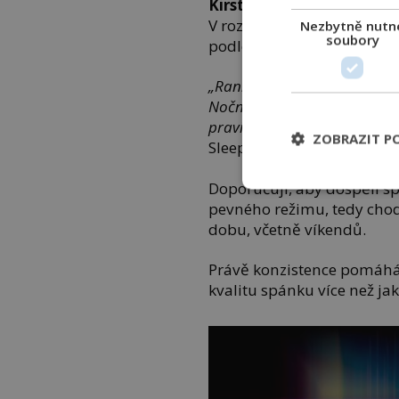
Kirsten
, spánkový terapeut
V rozhovoru pro The Sun vys
Nezbytně nutn
soubory
podle chronotypu.
„Ranní ptáčata přirozeně vst
Noční sovy naopak fungují lé
pravidelnost,“
říká Kirsten.
ZOBRAZIT P
Sleep Foundation.
Doporučují, aby dospělí sp
pevného režimu, tedy chodi
dobu, včetně víkendů.
Právě konzistence pomáhá 
kvalitu spánku více než ja