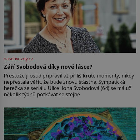
nasehvezdy.cz
Září Svobodová díky nové lásce?
Přestože jí osud připravil až příliš kruté momenty, nikdy
nepřestala věřit, že bude znovu šťastná. Sympatická
herečka ze seriálu Ulice Ilona Svobodová (64) se má už
několik týdnů potkávat se stejně