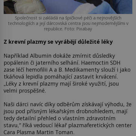
Společnost si zakládá na špičkové péči a nejnovějších
technologiích a její dárcovská centra jsou nejmodernějšími v
republice. Foto: Pixabay
Z krevní plazmy se vyrábějí důležité léky
Například Albumin dokáže zmírnit důsledky
popálenin či jaterního selhání. Haemoctin SDH
zase léčí hemofilii A a B. Medikamenty slouží i jako
tkáňová lepidla pomáhající zastavit krvácení.
„Léky z krevní plazmy mají široké využití, jsou
velmi prospěšné.
Naši dárci navíc díky odběrům získávají výhodu, že
jsou pod přísným lékařským drobnohledem, mají
tedy detailní přehled o vlastním zdravotním
stavu,“ říká vedoucí lékař plazmaferetických center
Cara Plasma Martin Toman.