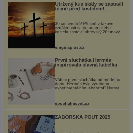
Utržený kus skály se zastavil
těsně před kostelem!
Ochránila ho boží síla?
30 centimetrů! Přesně v takové
vzdálenosti se od amerického
kostela zastavil obrovský 20tunový
balvan, který se v květnu 2014
nečekaně odtrhl od nedaleké skály
při její demolici. Podle místních stojí
enigmaplus.cz
...
První sluchátka Hermés
inspirovala slavná kabelka
Vůbec první sluchátka od módního
domu Hermès byla vyrobena
experimentálním laboratoří Hermès
Ateliers Horizons. Elegantní gadget
si vyžádal dva roky vývoje a chlubí
se ručně šitou hovězí kůží a
epochalnisvet.cz
kovový...
ZÁBOŘSKÁ POUŤ 2025