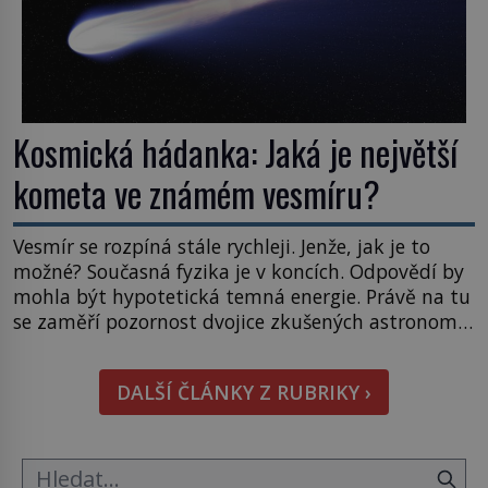
Kosmická hádanka: Jaká je největší
kometa ve známém vesmíru?
Vesmír se rozpíná stále rychleji. Jenže, jak je to
možné? Současná fyzika je v koncích. Odpovědí by
mohla být hypotetická temná energie. Právě na tu
se zaměří pozornost dvojice zkušených astronomů.
Namísto ní ale objeví něco mnohem
hmatatelnějšího. Naprosto rekordní kometu!
DALŠÍ ČLÁNKY Z RUBRIKY ›
Astronomové Pedro Bernardinelli a Gary Bernstein
mravenčí prací zkoumají archivní snímky v rámci
Průzkumu temné energie […]