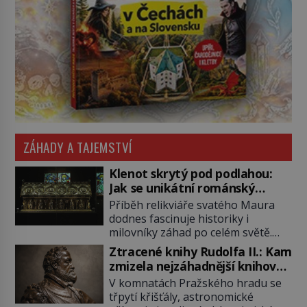
ZÁHADY A TAJEMSTVÍ
Klenot skrytý pod podlahou:
Jak se unikátní románský
poklad dostal do zapadlého
Příběh relikviáře svatého Maura
Bečova?
dodnes fascinuje historiky i
milovníky záhad po celém světě.
Tato románská zlatnická památka
Ztracené knihy Rudolfa II.: Kam
ze 13. století je po českých
zmizela nejzáhadnější knihovna
korunovačních klenotech druhým
Evropy?
V komnatách Pražského hradu se
nejcennějším movitým majetkem v
třpytí křišťály, astronomické
České republice. Přestože byl