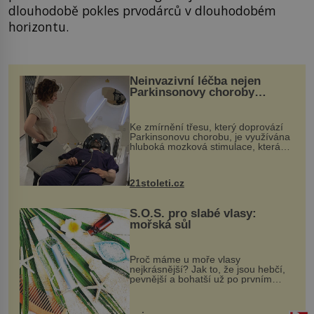
dlouhodobě pokles prvodárců v dlouhodobém
horizontu.
Neinvazivní léčba nejen
Parkinsonovy choroby
pomocí ultrazvukové
„helmy“
Ke zmírnění třesu, který doprovází
Parkinsonovu chorobu, je využívána
hluboká mozková stimulace, která
však vyžaduje vysoce invazivní
zákrok. Ultrazvuk zase není vhodný
k dostatečně přesnému zacílení ...
21stoleti.cz
S.O.S. pro slabé vlasy:
mořská sůl
Proč máme u moře vlasy
nejkrásnější? Jak to, že jsou hebčí,
pevnější a bohatší už po prvním
vykoupání? Protože sůl obsažená v
mořské vodě má blahodárný vliv.
Nejen na tělo a pokožku, ale i na