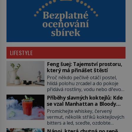
LIFESTYLE
Feng šuej: Tajemství prostoru,
který má přinášet štěstí
Proč někdo pečlivě otáčí postel,
hlídá polohu zrcadel a do pokoje
přidává rostliny, vodu nebo dřevo?
Feng šuej tvrdí, že domov není jen
Příběhy slavných koktejlů: Kde
soubor zdí a nábytku. Je to prostor,
se vzal Manhattan a Bloody
kterým proudí energie čchi a jeho
Mary?
Promíchejte whiskey, červený
uspořádání může ovlivňovat, jak se
vermut, několik střiků koktejlových
v něm člověk cítí. Feng šuej má
bitters a led, sceďte, ozdobte
kořeny ve staré Číně a jeho historie
koktejlovou třešinkou a tadá…
[…]
Nápoj, která chutná po seně.