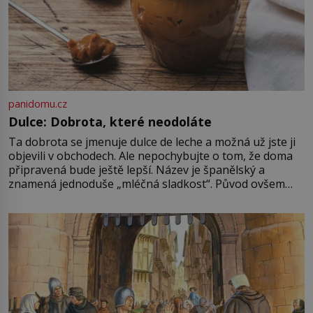
panidomu.cz
Dulce: Dobrota, které neodoláte
Ta dobrota se jmenuje dulce de leche a možná už jste ji
objevili v obchodech. Ale nepochybujte o tom, že doma
připravená bude ještě lepší. Název je španělský a
znamená jednoduše „mléčná sladkost“. Původ ovšem
není úplně jednoznačný, o autorství této receptury se
pře hned několik latinskoamerických zemí a k tomu
Francie, kde se traduje,