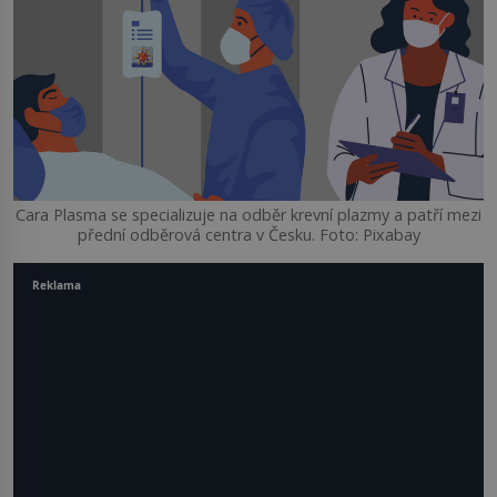
Cara Plasma se specializuje na odběr krevní plazmy a patří mezi
přední odběrová centra v Česku. Foto: Pixabay
Reklama