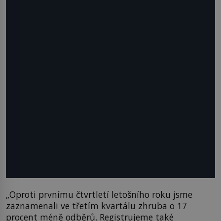
„Oproti prvnímu čtvrtletí letošního roku jsme
zaznamenali ve třetím kvartálu zhruba o 17
procent méně odběrů. Registrujeme také