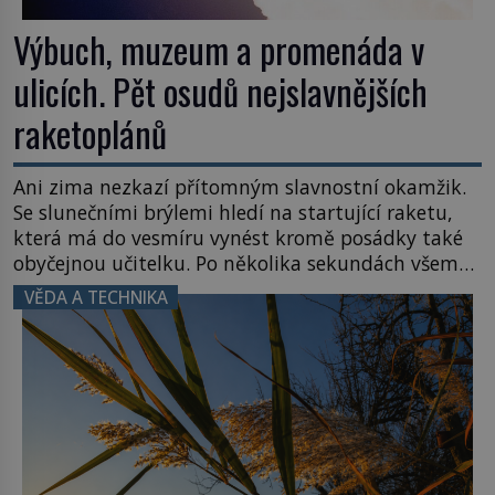
Výbuch, muzeum a promenáda v
ulicích. Pět osudů nejslavnějších
raketoplánů
Ani zima nezkazí přítomným slavnostní okamžik.
Se slunečními brýlemi hledí na startující raketu,
která má do vesmíru vynést kromě posádky také
obyčejnou učitelku. Po několika sekundách všem
ztuhnou úsměvy, stroj totiž exploduje. Jejich
VĚDA A TECHNIKA
konstrukce není z levného kraje, daňové
poplatníky stojí miliardy dolarů. Na druhou stranu
zvládnou jen představitelné věci. Na malé kousky
Název: Columbia První […]