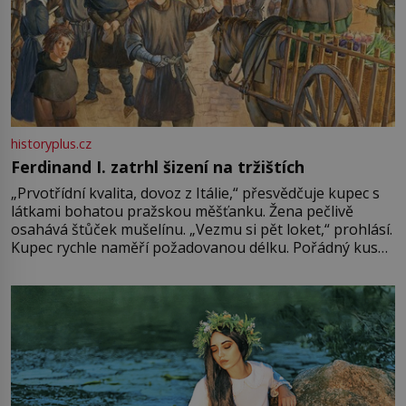
historyplus.cz
Ferdinand I. zatrhl šizení na tržištích
„Prvotřídní kvalita, dovoz z Itálie,“ přesvědčuje kupec s
látkami bohatou pražskou měšťanku. Žena pečlivě
osahává štůček mušelínu. „Vezmu si pět loket,“ prohlásí.
Kupec rychle naměří požadovanou délku. Pořádný kus
mu přitom zůstane za prsty… „Na šaty ho bude málo,
milostpaní. Stačí jenom na sukni,“ zhodnotí švadlena
množství růžového mušelínu. „Ošidili vás, podívejte.“
Vezme do ruky dřevěnou