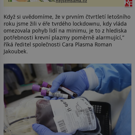
nejsemsama.cz
vlasy. ...
Když si uvědomíme, že v prvním čtvrtletí letošního
roku jsme žili v éře tvrdého lockdownu, kdy vláda
omezovala pohyb lidí na minimu, je to z hlediska
potřebnosti krevní plazmy poměrně alarmující,“
říká ředitel společnosti Cara Plasma Roman
Jakoubek.