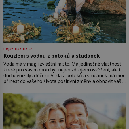
nejsemsama.cz
Kouzlení s vodou z potoků a studánek
Voda má v magii zvláštní místo. Má jedinečné vlastnosti,
které pro vás mohou být nejen zdrojem osvěžení, ale i
duchovní síly a léčení. Voda z potoků a studánek má moc
přinést do vašeho života pozitivní změny a obnovit vaši
energii. Využitím těchto přírodních zdrojů v magii
můžete obohatit své rituály a přinést do svého života
větší harmonii a klid. Je důležité