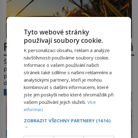
Tyto webové stránky
používají soubory cookie.
Rákos: Nenápadný poklad z mokřadů
K personalizaci obsahu, reklam a analýze
návštěvnosti používáme soubory cookie.
Šumí ve větru na březích rybníků, ukrývá vodní
Informace o vašem používání našich
ptáky a mnozí kolem něj procházejí bez
stránek také sdílíme s našimi reklamními a
povšimnutí. Přesto právě rákos pomáhal stavět
analytickými partnery, kteří je mohou
domy, vyrábět lodě, zapisovat první texty a
kombinovat s dalšími informacemi, které
inspiroval řadu pověstí. Tato skromná, ale
VĚDA A TECHNIKA
jste jim poskytli nebo které shromáždili při
užitečná rostlina provází člověka už tisíce let.
vašem používání jejich služeb.
Více
Většina lidí vnímá rákos jen jako obyčejnou kulisu
informací
letního koupání. Stačí se však podívat […]
ZOBRAZIT VŠECHNY PARTNERY
(1616)
→