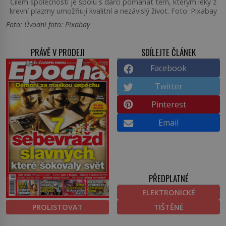
Cílem společnosti je spolu s dárci pomáhat těm, kterým léky z
krevní plazmy umožňují kvalitní a nezávislý život. Foto: Pixabay
Foto: Úvodní foto: Pixabay
PRÁVĚ V PRODEJI
SDÍLEJTE ČLÁNEK
Facebook
Twitter
Pinterest
Email
PŘEDPLATNÉ
ELEKTRONICKÉ
PROLISTOVAT
TIŠTĚNÉ