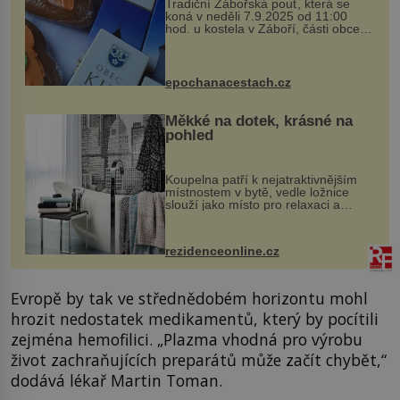
Tradiční Zábořská pouť, která se
koná v neděli 7.9.2025 od 11:00
hod. u kostela v Záboří, části obce
Kly u Mělníka. V programu naleznete
komentovanou prohlídku kostela,
dobovou hudbu, řemesla, atrakce...
epochanacestach.cz
Měkké na dotek, krásné na
pohled
Koupelna patří k nejatraktivnějším
místnostem v bytě, vedle ložnice
slouží jako místo pro relaxaci a
odpočinek. Koupelnový textil –
ručníky, osušky a koberečky –
mohou jako mávnutím kouzelného
rezidenceonline.cz
proutku...
Evropě by tak ve střednědobém horizontu mohl
hrozit nedostatek medikamentů, který by pocítili
zejména hemofilici. „Plazma vhodná pro výrobu
život zachraňujících preparátů může začít chybět,“
dodává lékař Martin Toman.