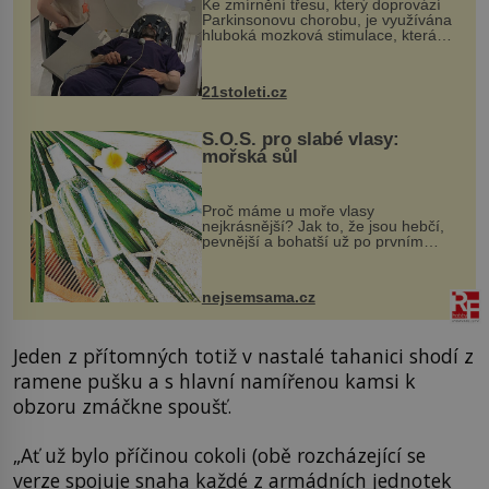
Ke zmírnění třesu, který doprovází
Parkinsonovu chorobu, je využívána
hluboká mozková stimulace, která
však vyžaduje vysoce invazivní
zákrok. Ultrazvuk zase není vhodný
k dostatečně přesnému zacílení ...
21stoleti.cz
S.O.S. pro slabé vlasy:
mořská sůl
Proč máme u moře vlasy
nejkrásnější? Jak to, že jsou hebčí,
pevnější a bohatší už po prvním
vykoupání? Protože sůl obsažená v
mořské vodě má blahodárný vliv.
Nejen na tělo a pokožku, ale i na
nejsemsama.cz
vlasy. ...
Jeden z přítomných totiž v nastalé tahanici shodí z
ramene pušku a s hlavní namířenou kamsi k
obzoru zmáčkne spoušť.
„Ať už bylo příčinou cokoli (obě rozcházející se
verze spojuje snaha každé z armádních jednotek