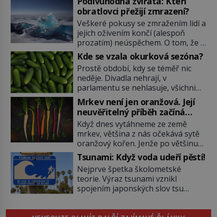
Podivuhodná zvířata: Kteří
obratlovci přežijí zmrazení?
Veškeré pokusy se zmražením lidí a
jejich oživením končí (alespoň
prozatím) neúspěchem. O tom, že v
ledu mohou přežít mikroorganismy
Kde se vzala okurková sezóna?
i přes sto milionů let již z vědeckých
Prostě období, kdy se téměř nic
výzkumů víme. Ale že by totální
neděje. Divadla nehrají, v
zmrazení byť na jedinou zimu
parlamentu se nehlasuje, všichni
přežili nějací suchozemští
jsou na dovolené a média tak
obratlovci? Takto neuvěřitelnou
Mrkev není jen oranžová. Její
nemají o čem mluvit a psát. A
věc dokáže na první pohled
neuvěřitelný příběh začíná
vymýšlejí si proto témata, které
obyčejná žába. Skokana hnědého u
fialovou barvou
Když dnes vytáhneme ze země
nikoho nezajímají. Proč je však ona
[…]
mrkev, většina z nás očekává sytě
letní doba spojovaná zrovna s
oranžový kořen. Jenže po většinu
okurkami? Okurkovou sezónu
své historie je mrkev všechno
známe už od poloviny 19. století,
Tsunami: Když voda udeří pěstí!
možné, jen ne oranžová. Je fialová,
ovšem jako Češi […]
Nejprve špetka školometské
žlutá, bílá, někdy dokonce téměř
teorie. Výraz tsunami vznikl
černá. Až díky stovkám let
spojením japonských slov tsu
pečlivého šlechtění se z ní stává
(přístav) a nami (vlna). Jedná se o
zelenina, bez které si českou
dlouhou vlnu, která je na volném
zahradu ani nedokážeme