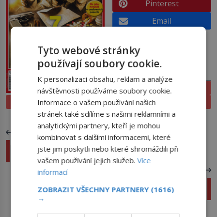
Pinterest
Email
Tyto webové stránky
používají soubory cookie.
PŘEDPLATNÉ
K personalizaci obsahu, reklam a analýze
ELEKTRONICKÉ
návštěvnosti používáme soubory cookie.
Informace o vašem používání našich
PROLISTOVAT
TIŠTĚNÉ
stránek také sdílíme s našimi reklamními a
analytickými partnery, kteří je mohou
PŘEDCHOZÍ ČLÁNEK
kombinovat s dalšími informacemi, které
Zrůdné sestry Gonzalesovy: Zavraždí 91 lidí,
jste jim poskytli nebo které shromáždili při
většinou mladých dívek
vašem používání jejich služeb.
Více
DALŠÍ ČLÁNEK
informací
Největší noční můra v podobě MHD: Indie, nebo
ZOBRAZIT VŠECHNY PARTNERY
(1616)
Afrika?
→