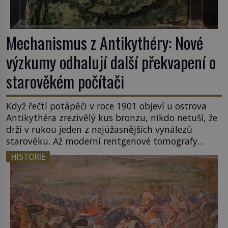
Mechanismus z Antikythéry: Nové
výzkumy odhalují další překvapení o
starověkém počítači
Když řečtí potápěči v roce 1901 objeví u ostrova
Antikythéra zrezivělý kus bronzu, nikdo netuší, že
drží v rukou jeden z nejúžasnějších vynálezů
starověku. Až moderní rentgenové tomografy
odhalí desítky ozubených kol ukrytých uvnitř.
HISTORIE
Mechanismus z Antikythéry je dnes považován za
nejstarší známý analogový počítač na světě. Přesto
ani po více než sto letech výzkumu […]