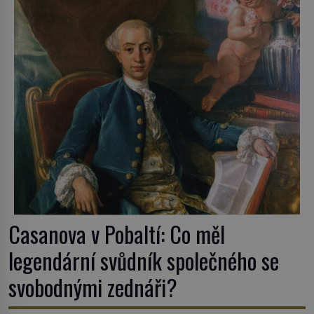
postupují podél Kaspického a Azovského moře, […]
Casanova v Pobaltí: Co měl
legendární svůdník společného se
svobodnými zednáři?