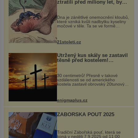
ztratili před miliony let, by
mohl pomoci s léčbou
„nemoci králů“
Dna je zánětlivé onemocnění kloubů,
které vzniká kvůli nadbytku kyseliny
močové v těle. Ta se ve formě
krystalků ukládá v blízkosti kloubů,
nejčastěji přitom postihuje palce na
nohou, a způsobuje bole...
21stoleti.cz
Utržený kus skály se zastavil
těsně před kostelem!
Ochránila ho boží síla?
30 centimetrů! Přesně v takové
vzdálenosti se od amerického
kostela zastavil obrovský 20tunový
balvan, který se v květnu 2014
nečekaně odtrhl od nedaleké skály
při její demolici. Podle místních stojí
enigmaplus.cz
...
ZÁBOŘSKÁ POUŤ 2025
Tradiční Zábořská pouť, která se
koná v neděli 7.9.2025 od 11:00