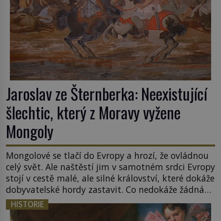
Jaroslav ze Šternberka: Neexistující
šlechtic, který z Moravy vyžene
Mongoly
Mongolové se tlačí do Evropy a hrozí, že ovládnou
celý svět. Ale naštěstí jim v samotném srdci Evropy
stojí v cestě malé, ale silné království, které dokáže
dobyvatelské hordy zastavit. Co nedokáže žádná
z asijských říší, co nedokážou Němci – to dokáže
HISTORIE
český král. Nebo že by ne? Mongolové od roku 1223