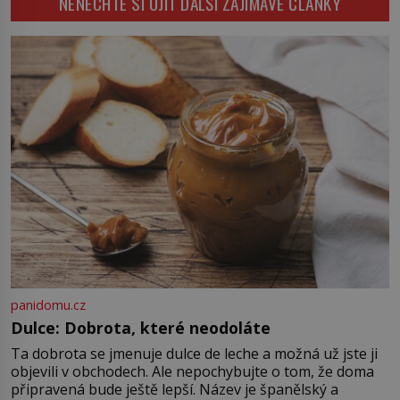
NENECHTE SI UJÍT DALŠÍ ZAJÍMAVÉ ČLÁNKY
moři takřka nepostřehnutelná.
představit. Její příběh je […]
Ačkoli je vlnová délka tsunami i 300
kilometrů, výška vlny na volném
moři je maximálně 1,5 metru.
Máme se podobné obří vlny obávat
i v Evropě? Vznik tsunami si […]
panidomu.cz
Dulce: Dobrota, které neodoláte
Ta dobrota se jmenuje dulce de leche a možná už jste ji
objevili v obchodech. Ale nepochybujte o tom, že doma
připravená bude ještě lepší. Název je španělský a