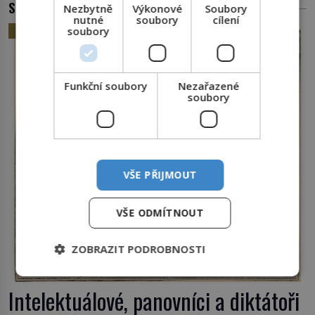
SOUVISEJÍCÍ ČLÁNKY
Nezbytně
Výkonové
Soubory
nutné
soubory
cílení
HISTORIE
soubory
Funkční soubory
Nezařazené
soubory
VŠE PŘIJMOUT
VŠE ODMÍTNOUT
ZOBRAZIT PODROBNOSTI
Intelektuálové, panovníci a diktátoři