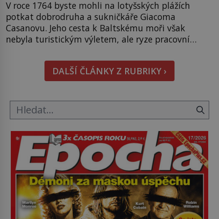
V roce 1764 byste mohli na lotyšských plážích
potkat dobrodruha a sukničkáře Giacoma
Casanovu. Jeho cesta k Baltskému moři však
nebyla turistickým výletem, ale ryze pracovní
cestou se zištnými úmysly. Jaký cíl Casanova
sledoval, když se například procházel uličkami
DALŠÍ ČLÁNKY Z RUBRIKY ›
lotyšské Rigy? Casanova v Pobaltí kontaktoval
tamní zednářské lóže. Nebyl v této oblasti žádným
nováčkem, protože do zednářské […]