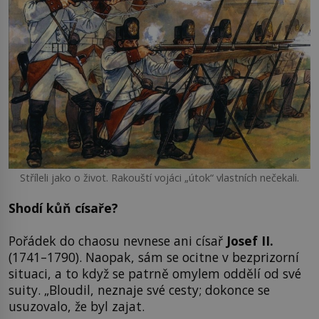
Stříleli jako o život. Rakouští vojáci „útok“ vlastních nečekali.
Shodí kůň císaře?
Pořádek do chaosu nevnese ani císař
Josef II.
(1741–1790). Naopak, sám se ocitne v bezprizorní
situaci, a to když se patrně omylem oddělí od své
suity. „Bloudil, neznaje své cesty; dokonce se
usuzovalo, že byl zajat.