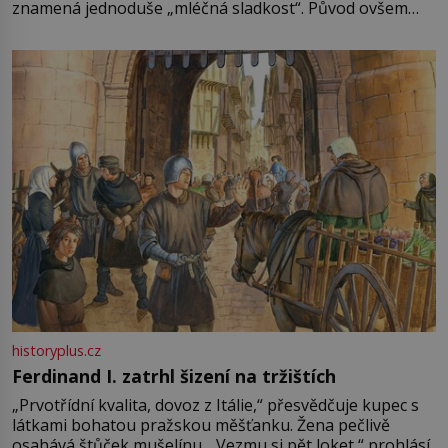
znamená jednoduše „mléčná sladkost“. Původ ovšem
není úplně jednoznačný, o autorství této receptury se
pře hned několik latinskoamerických zemí a k tomu
Francie, kde se traduje,
historyplus.cz
Ferdinand I. zatrhl šizení na tržištích
„Prvotřídní kvalita, dovoz z Itálie,“ přesvědčuje kupec s
látkami bohatou pražskou měšťanku. Žena pečlivě
osahává štůček mušelínu. „Vezmu si pět loket,“ prohlásí.