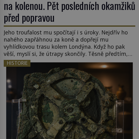
na kolenou. Pět posledních okamžiků
před popravou
Jeho troufalost mu spočítají i s úroky. Nejdřív ho
nahého zapřáhnou za koně a dopřejí mu
vyhlídkovou trasu kolem Londýna. Když ho pak
věší, myslí si, že útrapy skončily. Těsně předtím,
než ztratí vědomí ho odříznou a začnou jeho tělo
HISTORIE
zbavovat orgánů. Chvíli ještě vnímá, pak ho
vysvobodí bezvědomí a smrt. Do posledního
doušku Kdo: Sokrates […]