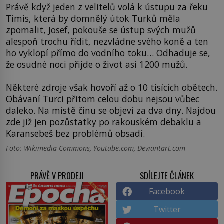
Právě když jeden z velitelů volá k ústupu za řeku
Timis, která by domnělý útok Turků měla
zpomalit, Josef, pokouše se ústup svých mužů
alespoň trochu řídit, nezvládne svého koně a ten
ho vyklopí přímo do vodního toku… Odhaduje se,
že osudné noci přijde o život asi 1200 mužů.
Některé zdroje však hovoří až o 10 tisících obětech.
Obávaní Turci přitom celou dobu nejsou vůbec
daleko. Na místě činu se objeví za dva dny. Najdou
zde již jen pozůstatky po rakouském debaklu a
Karansebeš bez problémů obsadí.
Foto: Wikimedia Commons, Youtube.com, Deviantart.com
PRÁVĚ V PRODEJI
SDÍLEJTE ČLÁNEK
Facebook
Twitter