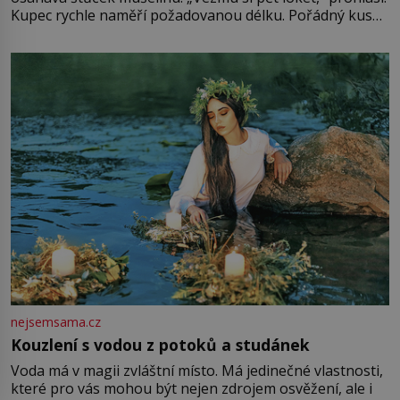
Kupec rychle naměří požadovanou délku. Pořádný kus
mu přitom zůstane za prsty… „Na šaty ho bude málo,
milostpaní. Stačí jenom na sukni,“ zhodnotí švadlena
množství růžového mušelínu. „Ošidili vás, podívejte.“
Vezme do ruky dřevěnou
nejsemsama.cz
Kouzlení s vodou z potoků a studánek
Voda má v magii zvláštní místo. Má jedinečné vlastnosti,
které pro vás mohou být nejen zdrojem osvěžení, ale i