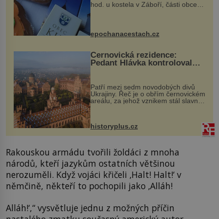
hod. u kostela v Záboří, části obce
Kly u Mělníka. V programu naleznete
komentovanou prohlídku kostela,
dobovou hudbu, řemesla, atrakce...
epochanacestach.cz
Černovická rezidence:
Pedant Hlávka kontroloval
každou cihlu
Patří mezi sedm novodobých divů
Ukrajiny. Řeč je o obřím černovickém
areálu, za jehož vznikem stál slavný
český architekt Josef Hlávka. Ten si
na něm dal mimořádně záležet. Jeho
stavební plány by při ...
historyplus.cz
Rakouskou armádu tvořili žoldáci z mnoha
národů, kteří jazykům ostatních většinou
nerozuměli. Když vojáci křičeli ‚Halt! Halt!‘ v
němčině, někteří to pochopili jako ‚Alláh!
Alláh!‘,“ vysvětluje jednu z možných příčin