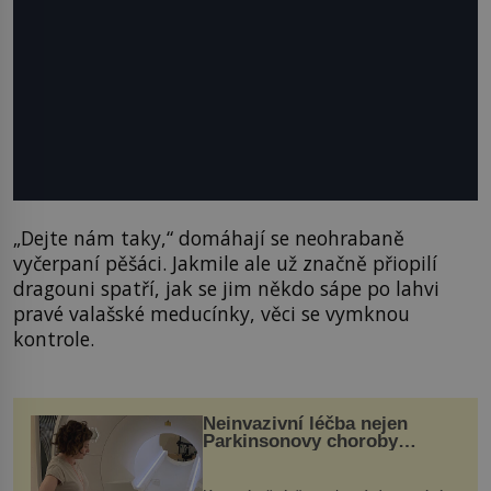
„Dejte nám taky,“ domáhají se neohrabaně
vyčerpaní pěšáci. Jakmile ale už značně přiopilí
dragouni spatří, jak se jim někdo sápe po lahvi
pravé valašské meducínky, věci se vymknou
kontrole.
Neinvazivní léčba nejen
Parkinsonovy choroby
pomocí ultrazvukové
„helmy“