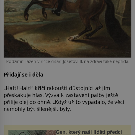
Podzimní lázeň v říčce císaři Josefovi II. na zdraví také nepřidá.
Přidají se i děla
„Halt! Halt!“ křičí rakouští důstojníci až jim
přeskakuje hlas. Výzva k zastavení palby ještě
přilije olej do ohně. „Když už to vypadalo, že věci
nemohly být šílenější, byly.
Gen, který naši lidští předci