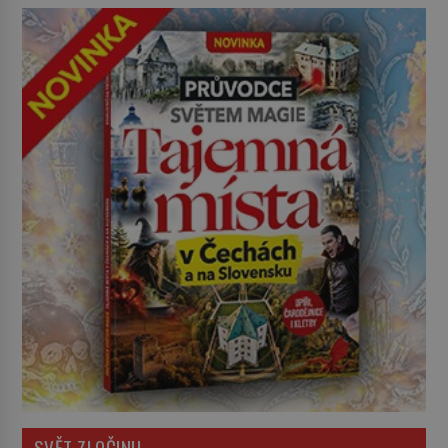
SVĚT ZLOČINU