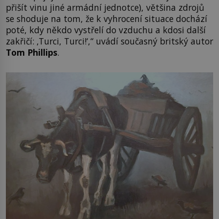
přišít vinu jiné armádní jednotce), většina zdrojů
se shoduje na tom, že k vyhrocení situace dochází
poté, kdy někdo vystřelí do vzduchu a kdosi další
zakřičí: ‚Turci, Turci!‘,“ uvádí současný britský autor
Tom Phillips
.