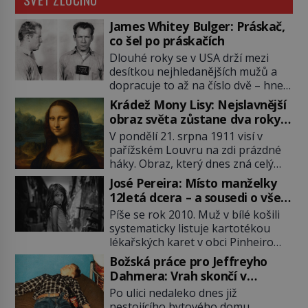
James Whitey Bulger: Práskač,
co šel po práskačích
Dlouhé roky se v USA drží mezi
desítkou nejhledanějších mužů a
dopracuje to až na číslo dvě – hned
po Usámovi bin Ládinovi (1957–
Krádež Mony Lisy: Nejslavnější
2011). To je James „Whitey“ Bulger
obraz světa zůstane dva roky
(1929–2018) viněný ze spoluúčasti
nezvěstný
V pondělí 21. srpna 1911 visí v
na 19 vraždách, vydírání a lichvy. A
pařížském Louvru na zdi prázdné
samozřejmě, krom toho je ještě
háky. Obraz, který dnes zná celý
drogový dealer, který neváhá
svět, je pryč. Zpočátku si nikdo
odstranit z cesty všechny práskače,
José Pereira: Místo manželky
nemyslí, že jde o krádež.
zatímco […]
12letá dcera – a sousedi o všem
Zaměstnanci jsou přesvědčeni, že
vědí!
Píše se rok 2010. Muž v bílé košili
Mona Lisa je jen v restaurátorské
systematicky listuje kartotékou
dílně nebo u fotografa. Když se
lékařských karet v obci Pinheiro
ukáže pravda, propukne jeden z
ležící asi 20 kilometrů od farmy s
největších honů na zloděje v […]
Božská práce pro Jeffreyho
podivínským majitelem. Něco tu
Dahmera: Vrah skončí v
nesedí. Ledaže… Ledaže by ta
tratolišti krve ve vězeňských
Po ulici nedaleko dnes již
mladá dívka z farmy byla ne
umývárnách
nestojícího bytového domu