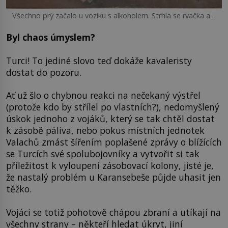
Všechno prý začalo u vozíku s alkoholem. Strhla se rvačka a…
Byl chaos úmyslem?
Turci! To jediné slovo teď dokáže kavaleristy
dostat do pozoru.
Ať už šlo o chybnou reakci na nečekaný výstřel
(protože kdo by střílel po vlastních?), nedomyšlený
úskok jednoho z vojáků, který se tak chtěl dostat
k zásobě páliva, nebo pokus místních jednotek
Valachů zmást šířením poplašené zprávy o blížících
se Turcích své spolubojovníky a vytvořit si tak
příležitost k vyloupení zásobovací kolony, jisté je,
že nastalý problém u Karansebeše půjde uhasit jen
těžko.
Vojáci se totiž pohotově chápou zbraní a utíkají na
všechny strany – někteří hledat úkryt, jiní