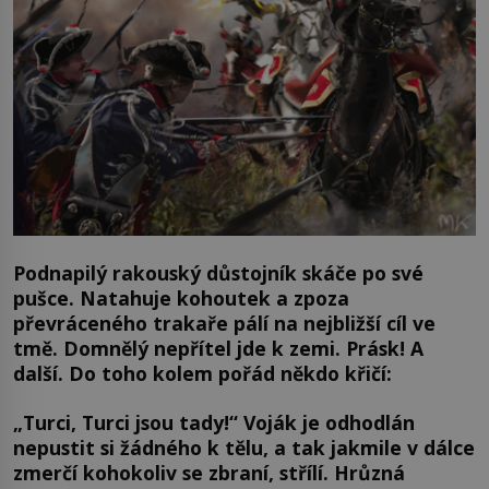
Podnapilý rakouský důstojník skáče po své
pušce. Natahuje kohoutek a zpoza
převráceného trakaře pálí na nejbližší cíl ve
tmě. Domnělý nepřítel jde k zemi. Prásk! A
další. Do toho kolem pořád někdo křičí:
„Turci, Turci jsou tady!“ Voják je odhodlán
nepustit si žádného k tělu, a tak jakmile v dálce
zmerčí kohokoliv se zbraní, střílí. Hrůzná