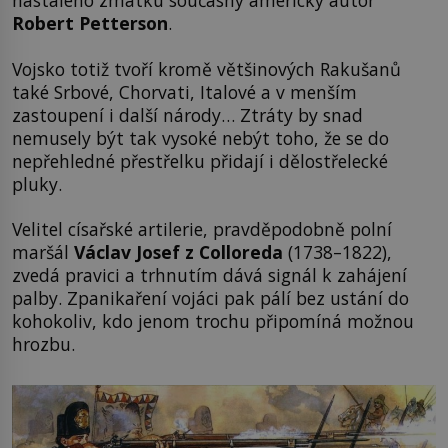
nastalého zmatku současný americký autor
Robert Petterson
.
Vojsko totiž tvoří kromě většinových Rakušanů
také Srbové, Chorvati, Italové a v menším
zastoupení i další národy… Ztráty by snad
nemusely být tak vysoké nebýt toho, že se do
nepřehledné přestřelku přidají i dělostřelecké
pluky.
Velitel císařské artilerie, pravděpodobně polní
maršál
Václav Josef z Colloreda
(1738–1822),
zvedá pravici a trhnutím dává signál k zahájení
palby. Zpanikaření vojáci pak pálí bez ustání do
kohokoliv, kdo jenom trochu připomíná možnou
hrozbu.