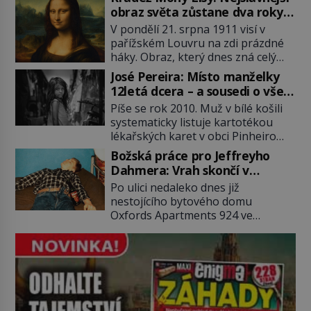
2011). To je James „Whitey“ Bulger
obraz světa zůstane dva roky
(1929–2018) viněný ze spoluúčasti
nezvěstný
V pondělí 21. srpna 1911 visí v
na 19 vraždách, vydírání a lichvy. A
pařížském Louvru na zdi prázdné
samozřejmě, krom toho je ještě
háky. Obraz, který dnes zná celý
drogový dealer, který neváhá
svět, je pryč. Zpočátku si nikdo
odstranit z cesty všechny práskače,
José Pereira: Místo manželky
nemyslí, že jde o krádež.
zatímco […]
12letá dcera – a sousedi o všem
Zaměstnanci jsou přesvědčeni, že
vědí!
Píše se rok 2010. Muž v bílé košili
Mona Lisa je jen v restaurátorské
systematicky listuje kartotékou
dílně nebo u fotografa. Když se
lékařských karet v obci Pinheiro
ukáže pravda, propukne jeden z
ležící asi 20 kilometrů od farmy s
největších honů na zloděje v […]
Božská práce pro Jeffreyho
podivínským majitelem. Něco tu
Dahmera: Vrah skončí v
nesedí. Ledaže… Ledaže by ta
tratolišti krve ve vězeňských
Po ulici nedaleko dnes již
mladá dívka z farmy byla ne
umývárnách
nestojícího bytového domu
manželkou, ale dcerou – a všechny
Oxfords Apartments 924 ve
ty děti byly zplozené v incestu. Na
wisconsinském Milwaukee se
sociálním odboru jednoho z […]
potácí zcela zmatený 14letý
Konerak Sinthasomphone. Když ho
zastaví policejní hlídka, ochable jí
nadiktuje adresu „jeho kamaráda“.
Strážníci ho dopraví zpět do