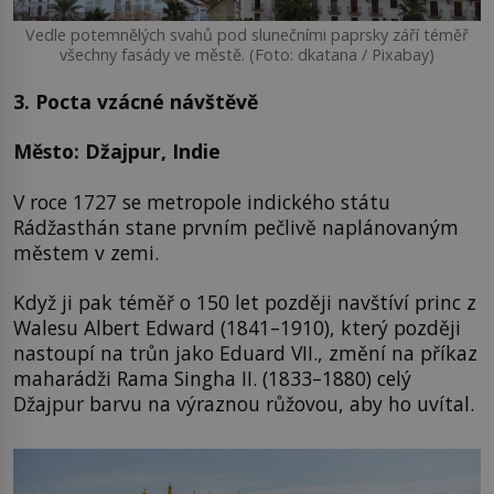
Vedle potemnělých svahů pod slunečními paprsky září téměř
všechny fasády ve městě. (Foto: dkatana / Pixabay)
3. Pocta vzácné návštěvě
Město: Džajpur, Indie
V roce 1727 se metropole indického státu
Rádžasthán stane prvním pečlivě naplánovaným
městem v zemi.
Když ji pak téměř o 150 let později navštíví princ z
Walesu Albert Edward (1841–1910), který později
nastoupí na trůn jako Eduard VII., změní na příkaz
maharádži Rama Singha II. (1833–1880) celý
Džajpur barvu na výraznou růžovou, aby ho uvítal.