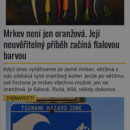
Mrkev není jen oranžová. Její
neuvěřitelný příběh začíná fialovou
barvou
Když dnes vytáhneme ze země mrkev, většina z
nás očekává sytě oranžový kořen. Jenže po většinu
své historie je mrkev všechno možné, jen ne
oranžová. Je fialová, žlutá, bílá, někdy dokonce
téměř černá. Až díky stovkám let pečlivého
ZAJÍMAVOSTI
šlechtění se z ní stává zelenina, bez které si českou
zahradu ani nedokážeme představit. Její příběh je
[…]