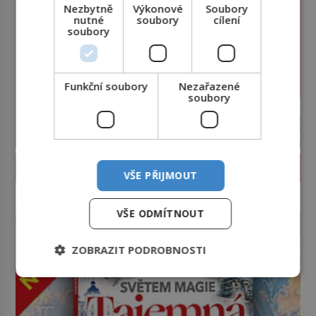
Nezbytně
Výkonové
Soubory
nutné
soubory
cílení
soubory
Funkční soubory
Nezařazené
soubory
PROLISTOVAT ČASOPIS
VŠE PŘIJMOUT
reklama
VŠE ODMÍTNOUT
ZOBRAZIT PODROBNOSTI