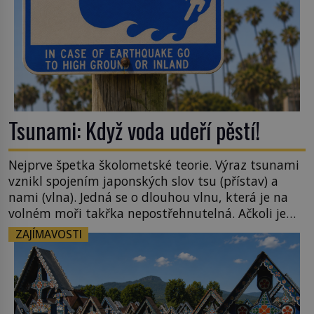
Tsunami: Když voda udeří pěstí!
Nejprve špetka školometské teorie. Výraz tsunami
vznikl spojením japonských slov tsu (přístav) a
nami (vlna). Jedná se o dlouhou vlnu, která je na
volném moři takřka nepostřehnutelná. Ačkoli je
vlnová délka tsunami i 300 kilometrů, výška vlny
ZAJÍMAVOSTI
na volném moři je maximálně 1,5 metru. Máme se
podobné obří vlny obávat i v Evropě? Vznik
tsunami si […]