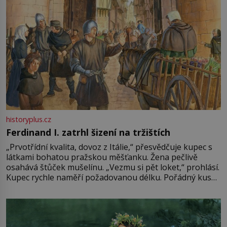
historyplus.cz
Ferdinand I. zatrhl šizení na tržištích
„Prvotřídní kvalita, dovoz z Itálie,“ přesvědčuje kupec s
látkami bohatou pražskou měšťanku. Žena pečlivě
osahává štůček mušelínu. „Vezmu si pět loket,“ prohlásí.
Kupec rychle naměří požadovanou délku. Pořádný kus
mu přitom zůstane za prsty… „Na šaty ho bude málo,
milostpaní. Stačí jenom na sukni,“ zhodnotí švadlena
množství růžového mušelínu. „Ošidili vás, podívejte.“
Vezme do ruky dřevěnou