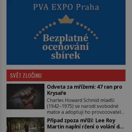
SVĚT ZLOČINU
Odveta za mřížemi: 47 ran pro
Krysaře
Charles Howard Schmid mladší
(1942–1975) se narodí svobodné
matce a adoptují ho provozovatelé
pečovatelského domu Charles a
Případ zpoza mříží: Lee Roy
Katharine Schmidovi. Synek jim
Martin naplní rčení o volání do
mnoho radosti nepřinese. Mezi