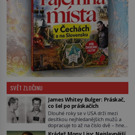
SVĚT ZLOČINU
James Whitey Bulger: Práskač,
co šel po práskačích
Dlouhé roky se v USA drží mezi
desítkou nejhledanějších mužů a
dopracuje to až na číslo dvě – hned
po Usámovi bin Ládinovi (1957–
Krádež Mony Lisy: Nejslavnější