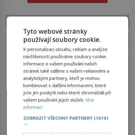
hřbitov, který si vysloužil název „Veselý“, najdeme
v rumunské vesnici Sapanta, nedaleko hranic […]
Tyto webové stránky
používají soubory cookie.
K personalizaci obsahu, reklam a analýze
návštěvnosti používáme soubory cookie.
Informace o vašem používání našich
stránek také sdílíme s našimi reklamními a
analytickými partnery, kteří je mohou
kombinovat s dalšími informacemi, které
jste jim poskytli nebo které shromáždili při
vašem používání jejich služeb.
Více
informací
ZOBRAZIT VŠECHNY PARTNERY
(1616)
→