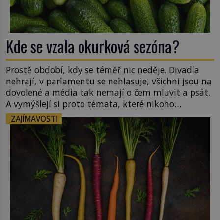
Kde se vzala okurková sezóna?
Prostě období, kdy se téměř nic neděje. Divadla
nehrají, v parlamentu se nehlasuje, všichni jsou na
dovolené a média tak nemají o čem mluvit a psát.
A vymýšlejí si proto témata, které nikoho
nezajímají. Proč je však ona letní doba spojovaná
ZAJÍMAVOSTI
zrovna s okurkami? Okurkovou sezónu známe už
od poloviny 19. století, ovšem jako Češi […]