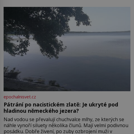
zámkem do krásné jihomoravské krajiny. Trhová osada
Boskovice na okraji Drahanské vrchoviny vznikla někdy
ve13. století, a už v roce 1313 kronikáři zaznamenali
epochalnisvet.cz
Pátrání po nacistickém zlatě: Je ukryté pod
hladinou německého jezera?
Nad vodou se převalují chuchvalce mlhy, ze kterých se
náhle vynoří siluety několika člunů. Mají velmi podivnou
posádku. Dobře živení, po zuby ozbrojení muži v