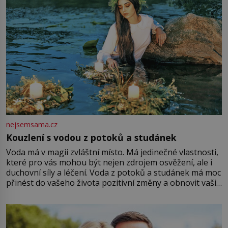
nejsemsama.cz
Kouzlení s vodou z potoků a studánek
Voda má v magii zvláštní místo. Má jedinečné vlastnosti,
které pro vás mohou být nejen zdrojem osvěžení, ale i
duchovní síly a léčení. Voda z potoků a studánek má moc
přinést do vašeho života pozitivní změny a obnovit vaši
energii. Využitím těchto přírodních zdrojů v magii
můžete obohatit své rituály a přinést do svého života
větší harmonii a klid. Je důležité