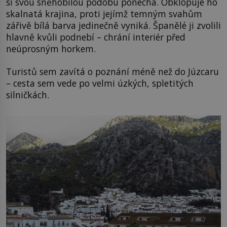
si svou sněhobílou podobu ponechá. Obklopuje ho
skalnatá krajina, proti jejímž temným svahům
zářivě bílá barva jedinečně vyniká. Španělé ji zvolili
hlavně kvůli podnebí – chrání interiér před
neúprosným horkem.
Turistů sem zavítá o poznání méně než do Júzcaru
– cesta sem vede po velmi úzkých, spletitých
silničkách.