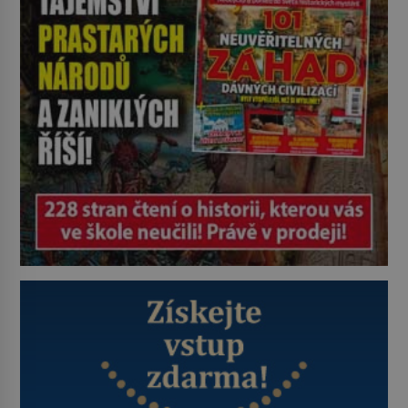
udaného bytu. Oním „kamarádem“
je ovšem jeden z nejslavnějších
vrahů, Jeffrey Dahmer (1960–1994).
Je 27. května 1991. […]