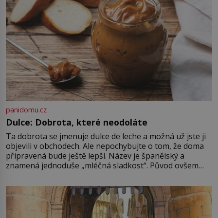
[…]
panidomu.cz
Dulce: Dobrota, které neodoláte
Ta dobrota se jmenuje dulce de leche a možná už jste ji
objevili v obchodech. Ale nepochybujte o tom, že doma
připravená bude ještě lepší. Název je španělský a
znamená jednoduše „mléčná sladkost“. Původ ovšem
není úplně jednoznačný, o autorství této receptury se
pře hned několik latinskoamerických zemí a k tomu
Francie, kde se traduje,