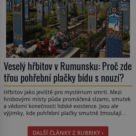
Veselý hřbitov v Rumunsku: Proč zde
třou pohřební plačky bídu s nouzí?
Hřbitov jako jeviště pro mystérium smrti. Mezi
hrobovými místy půda promáčená slzami, smutek
a vědomí konečnosti lidské existence. Jsou ale
výjimky, kde pohřební plačky smutně žmoulají
kapesníky nikoli při smutečním obřadu, ale při
pohledu na výši vyměřené podpory
DALŠÍ ČLÁNKY Z RUBRIKY ›
v nezaměstnanosti. Kam vás pozveme? Unikátní