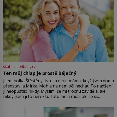
skutecnepribehy.cz
Ten můj chlap je prostě báječný
Jsem holka Štěstěny, tvrdila moje máma, když jsem doma
představila Mirka. Mohla na něm oči nechat. To nadšení
ji neopustilo nikdy. Myslím, že mi trochu záviděla, ale
nikdy jsem jí to neřekla. Tátu měla ráda, ale co si
pamatuji, tak jsme s Mirkem byli zamilovaní mnohem víc.
Jsme spolu moc rádi Tehdy byla jiná doba, když