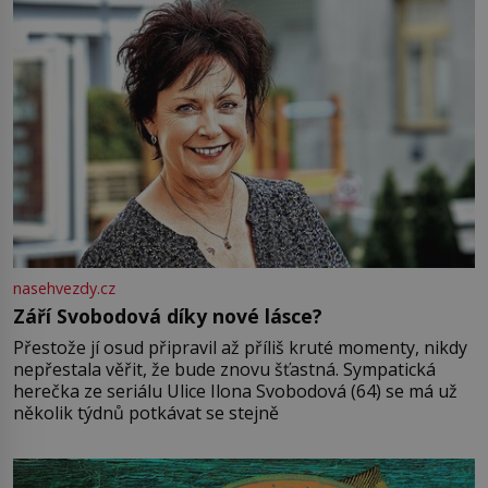
nasehvezdy.cz
Září Svobodová díky nové lásce?
Přestože jí osud připravil až příliš kruté momenty, nikdy
nepřestala věřit, že bude znovu šťastná. Sympatická
herečka ze seriálu Ulice Ilona Svobodová (64) se má už
několik týdnů potkávat se stejně