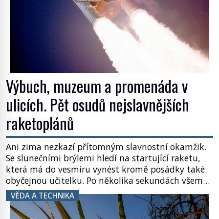
Výbuch, muzeum a promenáda v
ulicích. Pět osudů nejslavnějších
raketoplánů
Ani zima nezkazí přítomným slavnostní okamžik.
Se slunečními brýlemi hledí na startující raketu,
která má do vesmíru vynést kromě posádky také
obyčejnou učitelku. Po několika sekundách všem
ztuhnou úsměvy, stroj totiž exploduje. Jejich
VĚDA A TECHNIKA
konstrukce není z levného kraje, daňové
poplatníky stojí miliardy dolarů. Na druhou stranu