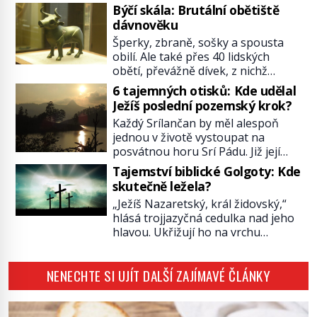
katastrofou. 20letý technik Scott
Býčí skála: Brutální obětiště
Tyler se zřítí na zem! Zranění jsou
dávnověku
neslučitelná se životem. „Nepoužil
Šperky, zbraně, sošky a spousta
bezpečnostní zábranu,“ osvětlí
obilí. Ale také přes 40 lidských
smrtelnou nehodu tiskový mluvčí
obětí, převážně dívek, z nichž
parku a vyšetřovatelé mu dávají za
některým rozetnou hlavu a
pravdu: „Atrakce je v pořádku.“ A
6 tajemných otisků: Kde udělal
useknou končetiny. To je slavný
pak přijde srpen roku […]
Ježíš poslední pozemský krok?
halštatský pohřeb. V Evropě
Každý Srílančan by měl alespoň
nevídaný objev, který dodnes
jednou v životě vystoupat na
neumíme vysvětlit… Jeho koníčkem
posvátnou horu Srí Pádu. Již její
je „slepá jeskynní zvířena“, a díky
název nám v překladu prozradí
tomu, přestože je hlavně lékař,
Tajemství biblické Golgoty: Kde
tajemství: Znamená „Svatá stopa“.
objeví řadu nových organismů.
skutečně ležela?
Zbývá se jen pohádat, čí že ta
Jindřich Wankel (1821–1897) […]
„Ježíš Nazaretský, král židovský,“
stopa tedy vlastně je…? O její
hlásá trojjazyčná cedulka nad jeho
důležitosti nám referuje již Marco
hlavou. Ukřižují ho na vrchu
Polo (1254–1324). Není se co divit,
Golgotě. Zřejmě nejvýznamnější
2243 metrů vysoká Srí Páda, kterou
místo Nového zákona najdeme v
[…]
NENECHTE SI UJÍT DALŠÍ ZAJÍMAVÉ ČLÁNKY
Jeruzalémě. A na první pohled by se
zdálo jasné, kde. Ale jen zdálo…
Starodávná legenda praví, že