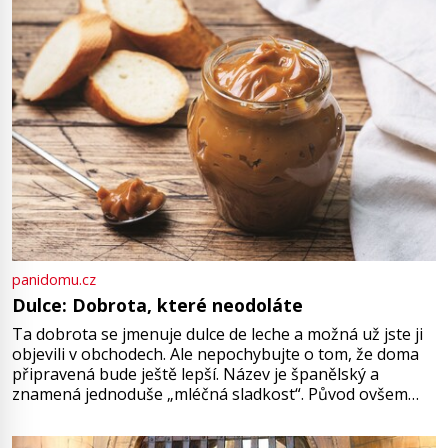
Golgota, v překladu z aramejštiny
„lebka“, dostane svůj název pro to,
že právě sem je přenesena […]
panidomu.cz
Dulce: Dobrota, které neodoláte
Ta dobrota se jmenuje dulce de leche a možná už jste ji
objevili v obchodech. Ale nepochybujte o tom, že doma
připravená bude ještě lepší. Název je španělský a
znamená jednoduše „mléčná sladkost“. Původ ovšem
není úplně jednoznačný, o autorství této receptury se
pře hned několik latinskoamerických zemí a k tomu