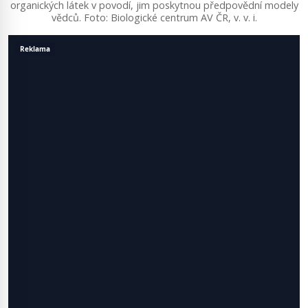
organických látek v povodí, jim poskytnou předpovědní modely
vědců. Foto: Biologické centrum AV ČR, v. v. i.
Reklama