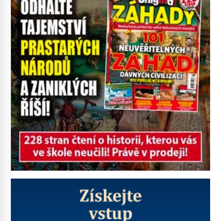
pravdu na padrť a prohlásit, že to
byl jen životem unavený a drogou
ovládaný muž? Marcus Aurelius byl
zastáncem stoicismu, učení, […]