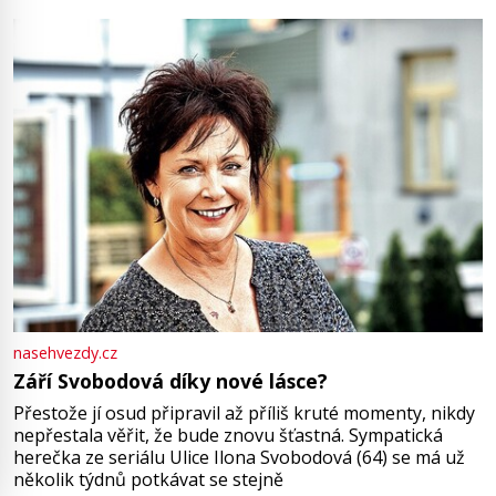
Jsme spolu moc rádi Tehdy byla jiná doba, když
nasehvezdy.cz
Září Svobodová díky nové lásce?
Přestože jí osud připravil až příliš kruté momenty, nikdy
nepřestala věřit, že bude znovu šťastná. Sympatická
herečka ze seriálu Ulice Ilona Svobodová (64) se má už
několik týdnů potkávat se stejně