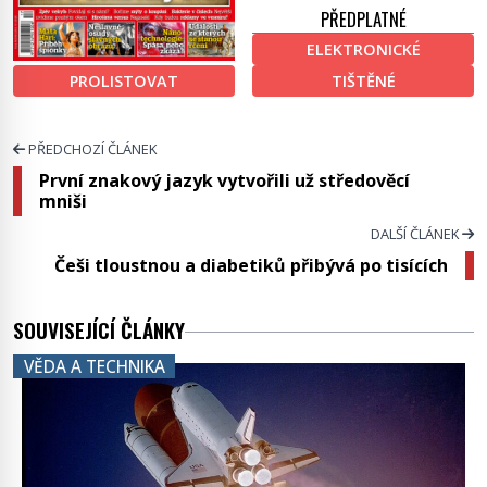
PŘEDPLATNÉ
ELEKTRONICKÉ
PROLISTOVAT
TIŠTĚNÉ
PŘEDCHOZÍ ČLÁNEK
První znakový jazyk vytvořili už středověcí
mniši
DALŠÍ ČLÁNEK
Češi tloustnou a diabetiků přibývá po tisících
SOUVISEJÍCÍ ČLÁNKY
VĚDA A TECHNIKA