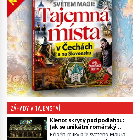
ZÁHADY A TAJEMSTVÍ
Klenot skrytý pod podlahou:
Jak se unikátní románský
poklad dostal do zapadlého
Příběh relikviáře svatého Maura
Bečova?