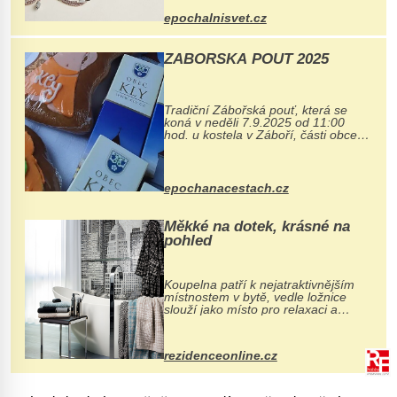
se ručně šitou hovězí kůží a
epochalnisvet.cz
kovový...
ZÁBOŘSKÁ POUŤ 2025
Tradiční Zábořská pouť, která se
koná v neděli 7.9.2025 od 11:00
hod. u kostela v Záboří, části obce
Kly u Mělníka. V programu naleznete
komentovanou prohlídku kostela,
dobovou hudbu, řemesla, atrakce...
epochanacestach.cz
Měkké na dotek, krásné na
pohled
Koupelna patří k nejatraktivnějším
místnostem v bytě, vedle ložnice
slouží jako místo pro relaxaci a
odpočinek. Koupelnový textil –
ručníky, osušky a koberečky –
mohou jako mávnutím kouzelného
rezidenceonline.cz
proutku...