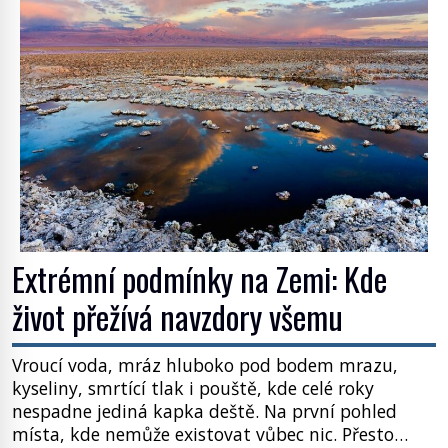
Většina lidí vnímá rákos jen jako obyčejnou kulisu
letního koupání. Stačí se však podívat […]
Extrémní podmínky na Zemi: Kde
život přežívá navzdory všemu
Vroucí voda, mráz hluboko pod bodem mrazu,
kyseliny, smrtící tlak i pouště, kde celé roky
nespadne jediná kapka deště. Na první pohled
místa, kde nemůže existovat vůbec nic. Přesto