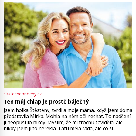
můžete obohatit své rituály a přinést do svého života
větší harmonii a klid. Je důležité
skutecnepribehy.cz
Ten můj chlap je prostě báječný
Jsem holka Štěstěny, tvrdila moje máma, když jsem doma
představila Mirka. Mohla na něm oči nechat. To nadšení
ji neopustilo nikdy. Myslím, že mi trochu záviděla, ale
nikdy jsem jí to neřekla. Tátu měla ráda, ale co si
pamatuji, tak jsme s Mirkem byli zamilovaní mnohem víc.