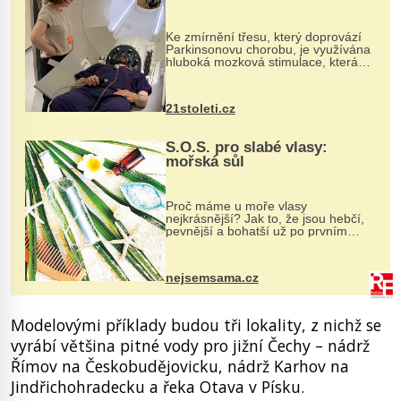
pomocí ultrazvukové
„helmy“
Ke zmírnění třesu, který doprovází
Parkinsonovu chorobu, je využívána
hluboká mozková stimulace, která
však vyžaduje vysoce invazivní
zákrok. Ultrazvuk zase není vhodný
k dostatečně přesnému zacílení ...
21stoleti.cz
S.O.S. pro slabé vlasy:
mořská sůl
Proč máme u moře vlasy
nejkrásnější? Jak to, že jsou hebčí,
pevnější a bohatší už po prvním
vykoupání? Protože sůl obsažená v
mořské vodě má blahodárný vliv.
Nejen na tělo a pokožku, ale i na
nejsemsama.cz
vlasy. ...
Modelovými příklady budou tři lokality, z nichž se
vyrábí většina pitné vody pro jižní Čechy – nádrž
Římov na Českobudějovicku, nádrž Karhov na
Jindřichohradecku a řeka Otava v Písku.