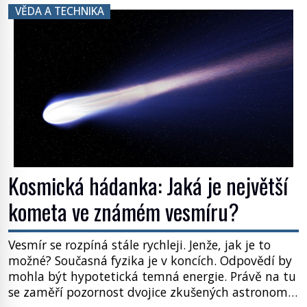
právě tady vědci objevují organismy, které
VĚDA A TECHNIKA
posouvají hranice života. Každý nový nález mění
naše představy o tom, co všechno dokáže příroda a
napovídá, kde bychom jednou […]
Kosmická hádanka: Jaká je největší
kometa ve známém vesmíru?
Vesmír se rozpíná stále rychleji. Jenže, jak je to
možné? Současná fyzika je v koncích. Odpovědí by
mohla být hypotetická temná energie. Právě na tu
se zaměří pozornost dvojice zkušených astronomů.