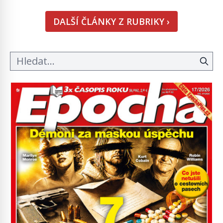
Namísto ní ale objeví něco mnohem
hmatatelnějšího. Naprosto rekordní kometu!
DALŠÍ ČLÁNKY Z RUBRIKY ›
Astronomové Pedro Bernardinelli a Gary Bernstein
mravenčí prací zkoumají archivní snímky v rámci
Průzkumu temné energie […]