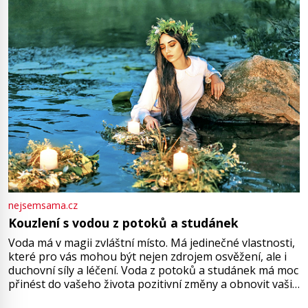
množství růžového mušelínu. „Ošidili vás, podívejte.“
Vezme do ruky dřevěnou
nejsemsama.cz
Kouzlení s vodou z potoků a studánek
Voda má v magii zvláštní místo. Má jedinečné vlastnosti,
které pro vás mohou být nejen zdrojem osvěžení, ale i
duchovní síly a léčení. Voda z potoků a studánek má moc
přinést do vašeho života pozitivní změny a obnovit vaši
energii. Využitím těchto přírodních zdrojů v magii