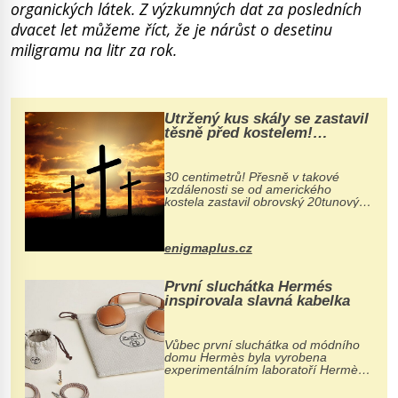
organických látek. Z výzkumných dat za posledních
dvacet let můžeme říct, že je nárůst o desetinu
miligramu na litr za rok.
Utržený kus skály se zastavil
těsně před kostelem!
Ochránila ho boží síla?
30 centimetrů! Přesně v takové
vzdálenosti se od amerického
kostela zastavil obrovský 20tunový
balvan, který se v květnu 2014
nečekaně odtrhl od nedaleké skály
při její demolici. Podle místních stojí
enigmaplus.cz
...
První sluchátka Hermés
inspirovala slavná kabelka
Vůbec první sluchátka od módního
domu Hermès byla vyrobena
experimentálním laboratoří Hermès
Ateliers Horizons. Elegantní gadget
si vyžádal dva roky vývoje a chlubí