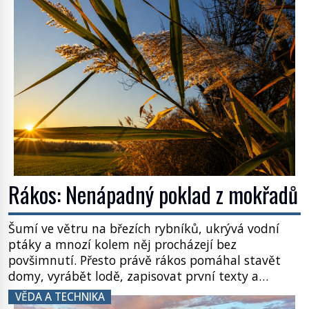
zvládnou jen představitelné věci. Na malé kousky
Název: Columbia První […]
Rákos: Nenápadný poklad z mokřadů
Šumí ve větru na březích rybníků, ukrývá vodní
ptáky a mnozí kolem něj procházejí bez
povšimnutí. Přesto právě rákos pomáhal stavět
domy, vyrábět lodě, zapisovat první texty a
inspiroval řadu pověstí. Tato skromná, ale
VĚDA A TECHNIKA
užitečná rostlina provází člověka už tisíce let.