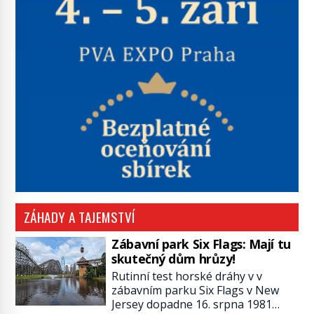
ZÁHADY A TAJEMSTVÍ
Zábavní park Six Flags: Mají tu
skutečný dům hrůzy!
Rutinní test horské dráhy v v
zábavním parku Six Flags v New
Jersey dopadne 16. srpna 1981