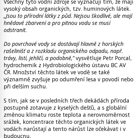
Všechny tyto vodní zdroje se vyznačují tím, že mají
vysoký obsah organických, tzv. huminových látek.
„Jsou to přírodní látky z půd. Nejsou škodlivé, ale mají
hnědavé zbarvení a pro pitnou vodu se musí
odstranit.
Do povrchové vody se dostávají hlavně z horských
rašelinišť a z rozkladu organického odpadu, např.
trávy, listí, jehličí, a podobně,“
vysvětluje Petr Porcal,
hydrochemik z Hydrobiologického ústavu BC AV
ČR. Množství těchto látek ve vodě se také
významně zvyšuje po odumření lesa v povodí nebo
při delším suchu.
S tím, jak se v posledních třech dekádách příroda
postupně zotavuje z kyselých dešťů, a s globální
změnou klimatu roste teplota a nerovnoměrnost
srážek, koncentrace těchto organických látek ve
vodách narůstají a tento nárůst lze očekávat i v
budoucnu.