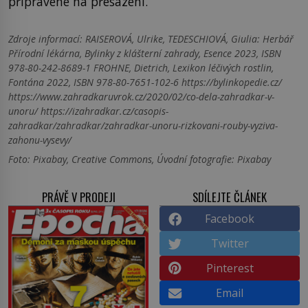
připravené na přesazení.
Zdroje informací:
RAISEROVÁ, Ulrike, TEDESCHIOVÁ, Giulia: Herbář
Přírodní lékárna, Bylinky z klášterní zahrady, Esence 2023, ISBN
978-80-242-8689-1 FROHNE, Dietrich, Lexikon léčivých rostlin,
Fontána 2022, ISBN 978-80-7651-102-6 https://bylinkopedie.cz/
https://www.zahradkaruvrok.cz/2020/02/co-dela-zahradkar-v-
unoru/ https://izahradkar.cz/casopis-
zahradkar/zahradkar/zahradkar-unoru-rizkovani-rouby-vyziva-
zahonu-vysevy/
Foto: Pixabay, Creative Commons, Úvodní fotografie: Pixabay
PRÁVĚ V PRODEJI
SDÍLEJTE ČLÁNEK
Facebook
Twitter
Pinterest
Email