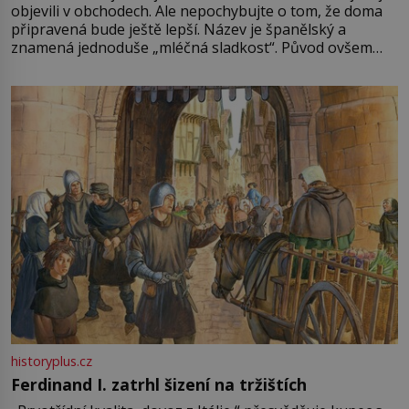
objevili v obchodech. Ale nepochybujte o tom, že doma
připravená bude ještě lepší. Název je španělský a
znamená jednoduše „mléčná sladkost“. Původ ovšem
není úplně jednoznačný, o autorství této receptury se
pře hned několik latinskoamerických zemí a k tomu
Francie, kde se traduje,
historyplus.cz
Ferdinand I. zatrhl šizení na tržištích