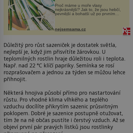
Proč máme u moře vlasy
nejkrásnější? Jak to, že jsou hebčí,
pevnější a bohatší už po prvním
vykoupání? Protože sůl obsažená v
mořské vodě má blahodárný vliv.
Nejen na tělo a pokožku, ale i na
nejsemsama.cz
vlasy. ...
Důležitý pro růst sazeniček je dostatek světla,
nejlepší je, když jim přisvítíte žárovkou. U
teplomilných rostlin hraje důležitou roli i teplota.
Např. nad 22 °C klíčí papriky. Semínka se rosí
rozprašovačem a jednou za týden se můžou lehce
přihnojit.
Některá hnojiva působí přímo pro nastartování
růstu. Pro vhodné klima vlhkého a teplého
vzduchu docílíte přikrytím sazenic průsvitným
poklopem. Dobré je sazenice postupně otužovat,
tím že na ně občas pustíte i čerstvý vzduch. Až se
objeví první pár pravých lístků jsou rostlinky