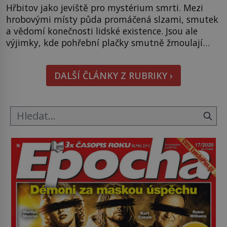
Hřbitov jako jeviště pro mystérium smrti. Mezi
hrobovými místy půda promáčená slzami, smutek
a vědomí konečnosti lidské existence. Jsou ale
výjimky, kde pohřební plačky smutně žmoulají
kapesníky nikoli při smutečním obřadu, ale při
pohledu na výši vyměřené podpory
DALŠÍ ČLÁNKY Z RUBRIKY ›
v nezaměstnanosti. Kam vás pozveme? Unikátní
hřbitov, který si vysloužil název „Veselý“, najdeme
v rumunské vesnici Sapanta, nedaleko hranic […]