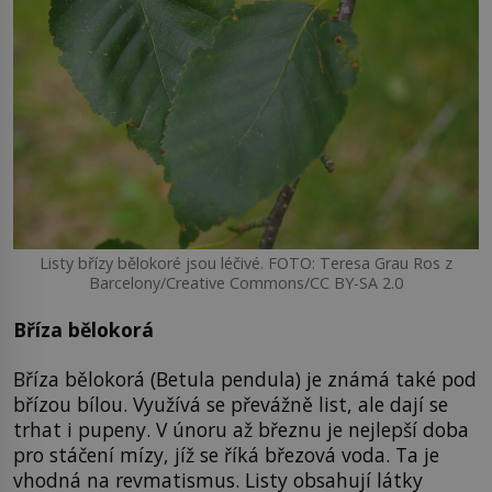
Listy břízy bělokoré jsou léčivé. FOTO: Teresa Grau Ros z
Barcelony/Creative Commons/CC BY-SA 2.0
Bříza bělokorá
Bříza bělokorá (Betula pendula) je známá také pod
břízou bílou. Využívá se převážně list, ale dají se
trhat i pupeny. V únoru až březnu je nejlepší doba
pro stáčení mízy, jíž se říká březová voda. Ta je
vhodná na revmatismus. Listy obsahují látky