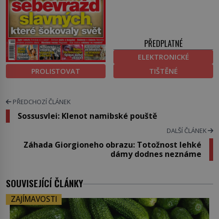
PŘEDPLATNÉ
ELEKTRONICKÉ
PROLISTOVAT
TIŠTĚNÉ
PŘEDCHOZÍ ČLÁNEK
Sossusvlei: Klenot namibské pouště
DALŠÍ ČLÁNEK
Záhada Giorgioneho obrazu: Totožnost lehké
dámy dodnes neznáme
SOUVISEJÍCÍ ČLÁNKY
ZAJÍMAVOSTI