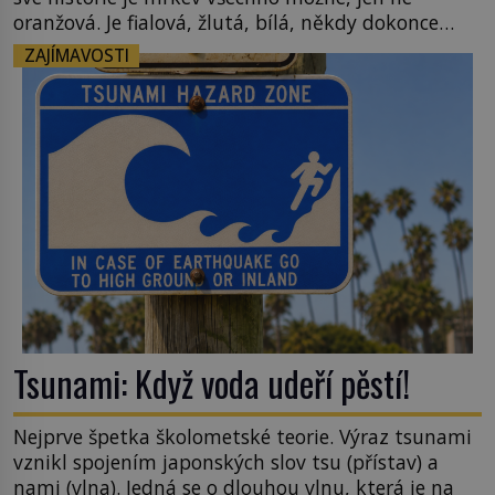
oranžová. Je fialová, žlutá, bílá, někdy dokonce
téměř černá. Až díky stovkám let pečlivého
ZAJÍMAVOSTI
šlechtění se z ní stává zelenina, bez které si českou
zahradu ani nedokážeme představit. Její příběh je
[…]
Tsunami: Když voda udeří pěstí!
Nejprve špetka školometské teorie. Výraz tsunami
vznikl spojením japonských slov tsu (přístav) a
nami (vlna). Jedná se o dlouhou vlnu, která je na