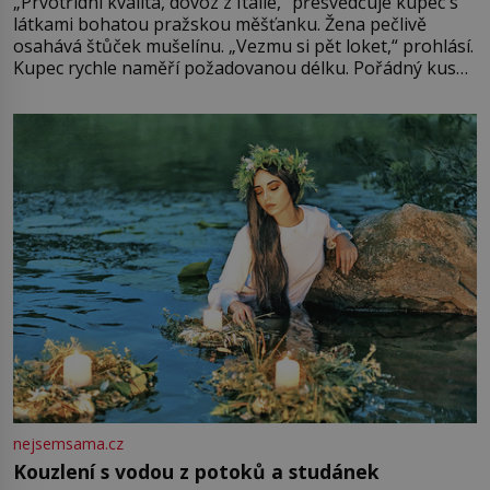
„Prvotřídní kvalita, dovoz z Itálie,“ přesvědčuje kupec s
látkami bohatou pražskou měšťanku. Žena pečlivě
osahává štůček mušelínu. „Vezmu si pět loket,“ prohlásí.
Kupec rychle naměří požadovanou délku. Pořádný kus
mu přitom zůstane za prsty… „Na šaty ho bude málo,
milostpaní. Stačí jenom na sukni,“ zhodnotí švadlena
množství růžového mušelínu. „Ošidili vás, podívejte.“
Vezme do ruky dřevěnou
nejsemsama.cz
Kouzlení s vodou z potoků a studánek