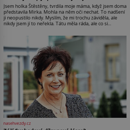
Jsem holka Štěstěny, tvrdila moje máma, když jsem doma
představila Mirka. Mohla na něm oči nechat. To nadšení
ji neopustilo nikdy. Myslím, že mi trochu záviděla, ale
nikdy jsem jí to neřekla. Tátu měla ráda, ale co si
pamatuji, tak jsme s Mirkem byli zamilovaní mnohem víc.
Jsme spolu moc rádi Tehdy byla jiná doba, když
nasehvezdy.cz