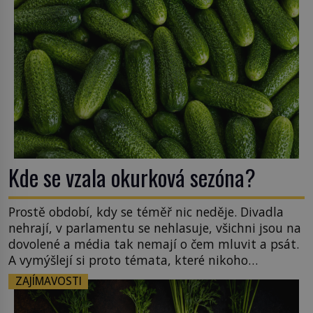
Kde se vzala okurková sezóna?
Prostě období, kdy se téměř nic neděje. Divadla
nehrají, v parlamentu se nehlasuje, všichni jsou na
dovolené a média tak nemají o čem mluvit a psát.
A vymýšlejí si proto témata, které nikoho
nezajímají. Proč je však ona letní doba spojovaná
ZAJÍMAVOSTI
zrovna s okurkami? Okurkovou sezónu známe už
od poloviny 19. století, ovšem jako Češi […]