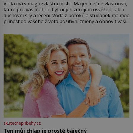
Voda má v magii zvláštní místo. Má jedinečné vlastnosti,
které pro vás mohou být nejen zdrojem osvěžení, ale i
duchovní síly a léčení. Voda z potoků a studánek má moc
přinést do vašeho života pozitivní změny a obnovit vaši
energii. Využitím těchto přírodních zdrojů v magii
můžete obohatit své rituály a přinést do svého života
větší harmonii a klid. Je důležité
skutecnepribehy.cz
Ten můj chlap je prostě báječný