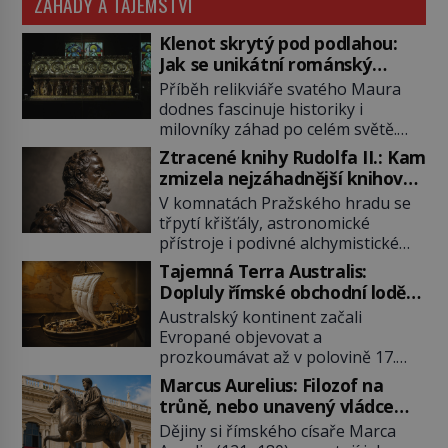
ZÁHADY A TAJEMSTVÍ
Klenot skrytý pod podlahou:
Jak se unikátní románský
poklad dostal do zapadlého
Příběh relikviáře svatého Maura
Bečova?
dodnes fascinuje historiky i
milovníky záhad po celém světě.
Tato románská zlatnická památka
Ztracené knihy Rudolfa II.: Kam
ze 13. století je po českých
zmizela nejzáhadnější knihovna
korunovačních klenotech druhým
Evropy?
V komnatách Pražského hradu se
nejcennějším movitým majetkem v
třpytí křišťály, astronomické
České republice. Přestože byl
přístroje i podivné alchymistické
klenot v roce 1985 po dramatickém
rukopisy. Císař Rudolf II.
pátrání kriminalistů úspěšně
Tajemná Terra Australis:
shromažďuje vše, co souvisí s
nalezen, jeho minulost stále
Dopluly římské obchodní lodě
tajemstvím přírody, hvězd i
obestírá hustá mlha. Otázky, jak
až do Austrálie?
Australský kontinent začali
lidského poznání. Jenže po jeho
přesně se tato […]
Evropané objevovat a
smrti se jeho slavné sbírky začínají
prozkoumávat až v polovině 17.
rozpadat a část z nich mizí navždy.
století. Existuje však možnost, že
Kdo odnesl nejvzácnější knihy? A
Marcus Aurelius: Filozof na
by se o tento vzdálený kontinent
existují ještě někde zapomenuté
trůně, nebo unavený vládce
mohly zajímat již evropské
rukopisy, které nikdo […]
závislý na opiu?
Dějiny si římského císaře Marca
starověké civilizace, a to o 15