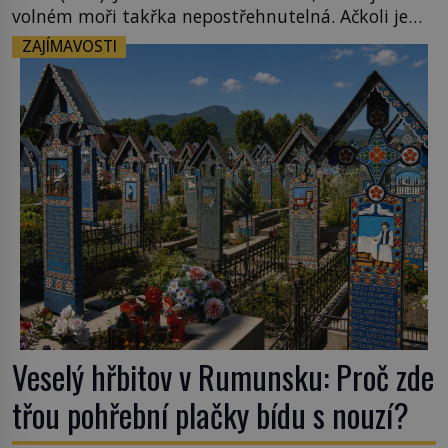
volném moři takřka nepostřehnutelná. Ačkoli je
vlnová délka tsunami i 300 kilometrů, výška vlny
ZAJÍMAVOSTI
na volném moři je maximálně 1,5 metru. Máme se
podobné obří vlny obávat i v Evropě? Vznik
tsunami si […]
Veselý hřbitov v Rumunsku: Proč zde
třou pohřební plačky bídu s nouzí?