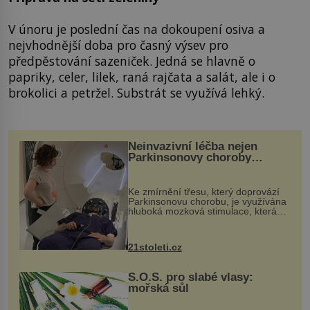
V únoru je poslední čas na dokoupení osiva a
nejvhodnější doba pro časný výsev pro
předpěstování sazeniček. Jedná se hlavně o
papriky, celer, lilek, raná rajčata a salát, ale i o
brokolici a petržel. Substrát se využívá lehký.
Neinvazivní léčba nejen
Parkinsonovy choroby
pomocí ultrazvukové
„helmy“
Ke zmírnění třesu, který doprovází
Parkinsonovu chorobu, je využívána
hluboká mozková stimulace, která
však vyžaduje vysoce invazivní
zákrok. Ultrazvuk zase není vhodný
k dostatečně přesnému zacílení ...
21stoleti.cz
S.O.S. pro slabé vlasy:
mořská sůl