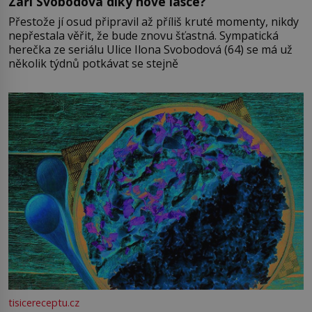
Září Svobodová díky nové lásce?
Přestože jí osud připravil až příliš kruté momenty, nikdy
nepřestala věřit, že bude znovu šťastná. Sympatická
herečka ze seriálu Ulice Ilona Svobodová (64) se má už
několik týdnů potkávat se stejně
tisicereceptu.cz