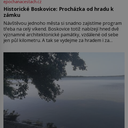
epochanacestach.cz
Historické Boskovice: Procházka od hradu k
zámku
Návštěvou jednoho města si snadno zajistíme program
třeba na celý víkend. Boskovice totiž nabízejí hned dvě
významné architektonické památky, vzdálené od sebe
jen půl kilometru. A tak se vydejme za hradem i za
zámkem do krásné jihomoravské krajiny. Trhová osada
Boskovice na okraji Drahanské vrchoviny vznikla někdy
ve13. století, a už v roce 1313 kronikáři zaznamenali