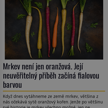
Mrkev není jen oranžová. Její
neuvěřitelný příběh začíná fialovou
barvou
Když dnes vytáhneme ze země mrkev, většina z
nás očekává sytě oranžový kořen. Jenže po většinu
své historie je mrkev všechno možné, jen ne