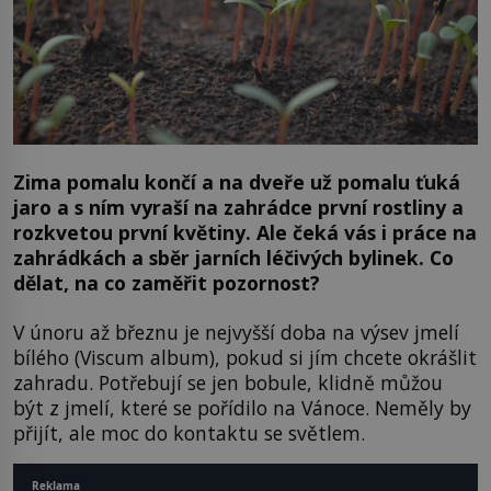
Zima pomalu končí a na dveře už pomalu ťuká
jaro a s ním vyraší na zahrádce první rostliny a
rozkvetou první květiny. Ale čeká vás i práce na
zahrádkách a sběr jarních léčivých bylinek. Co
dělat, na co zaměřit pozornost?
V únoru až březnu je nejvyšší doba na výsev jmelí
bílého (Viscum album), pokud si jím chcete okrášlit
zahradu. Potřebují se jen bobule, klidně můžou
být z jmelí, které se pořídilo na Vánoce. Neměly by
přijít, ale moc do kontaktu se světlem.
Reklama