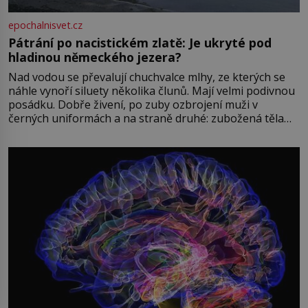
epochalnisvet.cz
Pátrání po nacistickém zlatě: Je ukryté pod
hladinou německého jezera?
Nad vodou se převalují chuchvalce mlhy, ze kterých se
náhle vynoří siluety několika člunů. Mají velmi podivnou
posádku. Dobře živení, po zuby ozbrojení muži v
černých uniformách a na straně druhé: zubožená těla
oblečená v chatrných vězeňských hadrech. Co tato
přízračná scéna znamená? Je jaro roku 1945, druhá
světová válka se chýlí ke konci. Jezero Stolpsee