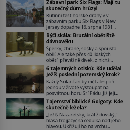
Zábavní park Six Flags: Mají tu
skutečný dům hrůzy!
Rutinní test horské dráhy v v
zábavním parku Six Flags v New
Jersey dopadne 16. srpna 1981
katastrofou. 20letý technik Scott
Býčí skála: Brutální obětiště
Tyler se zřítí na zem! Zranění jsou
dávnověku
neslučitelná se životem. „Nepoužil
Šperky, zbraně, sošky a spousta
bezpečnostní zábranu,“ osvětlí
obilí. Ale také přes 40 lidských
smrtelnou nehodu tiskový mluvčí
obětí, převážně dívek, z nichž
parku a vyšetřovatelé mu dávají za
některým rozetnou hlavu a
pravdu: „Atrakce je v pořádku.“ A
6 tajemných otisků: Kde udělal
useknou končetiny. To je slavný
pak přijde srpen roku […]
Ježíš poslední pozemský krok?
halštatský pohřeb. V Evropě
Každý Srílančan by měl alespoň
nevídaný objev, který dodnes
jednou v životě vystoupat na
neumíme vysvětlit… Jeho koníčkem
posvátnou horu Srí Pádu. Již její
je „slepá jeskynní zvířena“, a díky
název nám v překladu prozradí
tomu, přestože je hlavně lékař,
Tajemství biblické Golgoty: Kde
tajemství: Znamená „Svatá stopa“.
objeví řadu nových organismů.
skutečně ležela?
Zbývá se jen pohádat, čí že ta
Jindřich Wankel (1821–1897) […]
„Ježíš Nazaretský, král židovský,“
stopa tedy vlastně je…? O její
hlásá trojjazyčná cedulka nad jeho
důležitosti nám referuje již Marco
hlavou. Ukřižují ho na vrchu
Polo (1254–1324). Není se co divit,