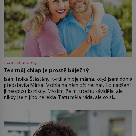
skutecnepribehy.cz
Ten můj chlap je prostě báječný
Jsem holka Štěstěny, tvrdila moje máma, když jsem doma
představila Mirka. Mohla na něm oči nechat. To nadšení
ji neopustilo nikdy. Myslím, že mi trochu záviděla, ale
nikdy jsem jí to neřekla. Tátu měla ráda, ale co si
pamatuji, tak jsme s Mirkem byli zamilovaní mnohem víc.
Jsme spolu moc rádi Tehdy byla jiná doba, když