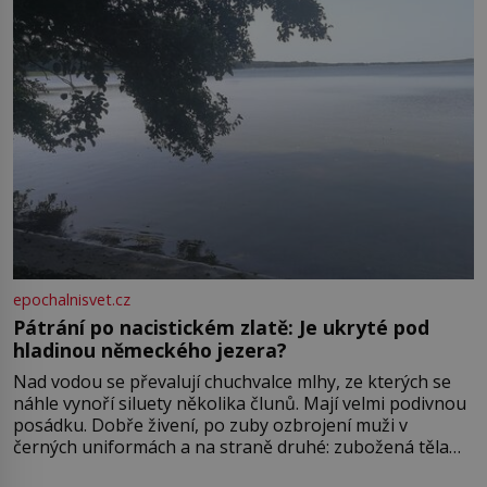
epochalnisvet.cz
Pátrání po nacistickém zlatě: Je ukryté pod
hladinou německého jezera?
Nad vodou se převalují chuchvalce mlhy, ze kterých se
náhle vynoří siluety několika člunů. Mají velmi podivnou
posádku. Dobře živení, po zuby ozbrojení muži v
černých uniformách a na straně druhé: zubožená těla
oblečená v chatrných vězeňských hadrech. Co tato