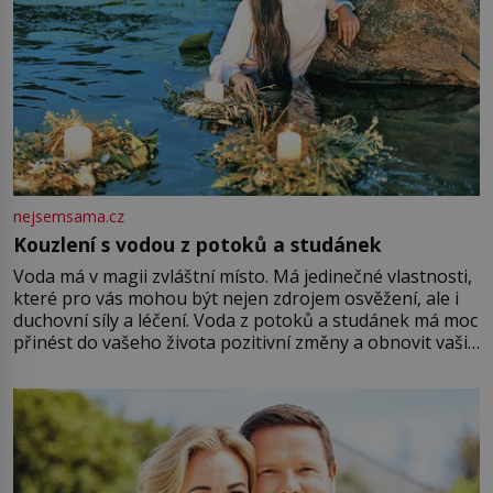
nejsemsama.cz
Kouzlení s vodou z potoků a studánek
Voda má v magii zvláštní místo. Má jedinečné vlastnosti,
které pro vás mohou být nejen zdrojem osvěžení, ale i
duchovní síly a léčení. Voda z potoků a studánek má moc
přinést do vašeho života pozitivní změny a obnovit vaši
energii. Využitím těchto přírodních zdrojů v magii
můžete obohatit své rituály a přinést do svého života
větší harmonii a klid. Je důležité