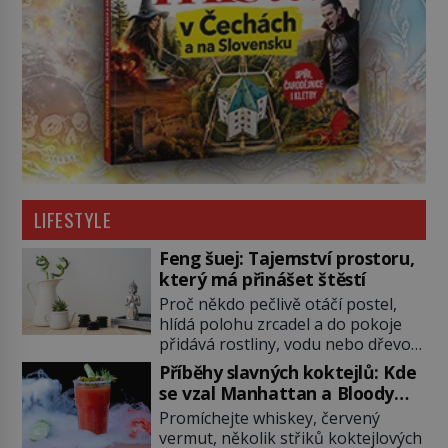
LIFESTYLE
Feng šuej: Tajemství prostoru,
který má přinášet štěstí
Proč někdo pečlivě otáčí postel,
hlídá polohu zrcadel a do pokoje
přidává rostliny, vodu nebo dřevo?
Feng šuej tvrdí, že domov není jen
Příběhy slavných koktejlů: Kde
soubor zdí a nábytku. Je to prostor,
se vzal Manhattan a Bloody
kterým proudí energie čchi a jeho
Mary?
Promíchejte whiskey, červený
uspořádání může ovlivňovat, jak se
vermut, několik střiků koktejlových
v něm člověk cítí. Feng šuej má