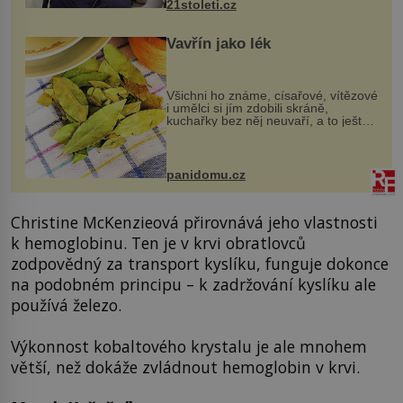
21stoleti.cz
Vavřín jako lék
Všichni ho známe, císařové, vítězové
i umělci si jím zdobili skráně,
kuchařky bez něj neuvaří, a to ještě
nevíte, že bobkový list může výrazně
zmírnit některé naše neduhy.
Obsahuje v malém množství ně...
panidomu.cz
Christine McKenzieová přirovnává jeho vlastnosti
k hemoglobinu. Ten je v krvi obratlovců
zodpovědný za transport kyslíku, funguje dokonce
na podobném principu – k zadržování kyslíku ale
používá železo.
Výkonnost kobaltového krystalu je ale mnohem
větší, než dokáže zvládnout hemoglobin v krvi.