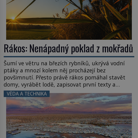
Rákos: Nenápadný poklad z mokřadů
Šumí ve větru na březích rybníků, ukrývá vodní
ptáky a mnozí kolem něj procházejí bez
povšimnutí. Přesto právě rákos pomáhal stavět
domy, vyrábět lodě, zapisovat první texty a
inspiroval řadu pověstí. Tato skromná, ale
VĚDA A TECHNIKA
užitečná rostlina provází člověka už tisíce let.
Většina lidí vnímá rákos jen jako obyčejnou kulisu
letního koupání. Stačí se však podívat […]