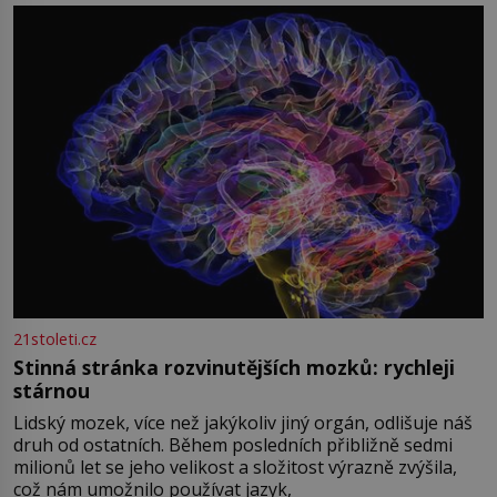
přízračná scéna znamená? Je jaro roku 1945, druhá
světová válka se chýlí ke konci. Jezero Stolpsee
21stoleti.cz
Stinná stránka rozvinutějších mozků: rychleji
stárnou
Lidský mozek, více než jakýkoliv jiný orgán, odlišuje náš
druh od ostatních. Během posledních přibližně sedmi
milionů let se jeho velikost a složitost výrazně zvýšila,
což nám umožnilo používat jazyk,