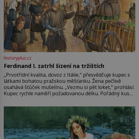
historyplus.cz
Ferdinand I. zatrhl šizení na tržištích
„Prvotřídní kvalita, dovoz z Itálie,“ přesvědčuje kupec s
látkami bohatou pražskou měšťanku. Žena pečlivě
osahává štůček mušelínu. „Vezmu si pět loket,“ prohlásí.
Kupec rychle naměří požadovanou délku. Pořádný kus
mu přitom zůstane za prsty… „Na šaty ho bude málo,
milostpaní. Stačí jenom na sukni,“ zhodnotí švadlena
množství růžového mušelínu. „Ošidili vás, podívejte.“
Vezme do ruky dřevěnou