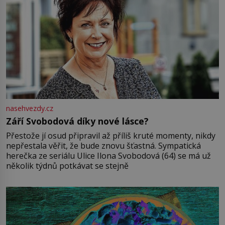
nasehvezdy.cz
Září Svobodová díky nové lásce?
Přestože jí osud připravil až příliš kruté momenty, nikdy
nepřestala věřit, že bude znovu šťastná. Sympatická
herečka ze seriálu Ulice Ilona Svobodová (64) se má už
několik týdnů potkávat se stejně