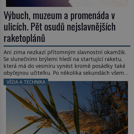
Výbuch, muzeum a promenáda v
ulicích. Pět osudů nejslavnějších
raketoplánů
Ani zima nezkazí přítomným slavnostní okamžik.
Se slunečními brýlemi hledí na startující raketu,
která má do vesmíru vynést kromě posádky také
obyčejnou učitelku. Po několika sekundách všem
ztuhnou úsměvy, stroj totiž exploduje. Jejich
VĚDA A TECHNIKA
konstrukce není z levného kraje, daňové
poplatníky stojí miliardy dolarů. Na druhou stranu
zvládnou jen představitelné věci. Na malé kousky
Název: Columbia První […]