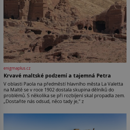
enigmaplus.cz
Krvavé maltské podzemí a tajemná Petra
V oblasti Paola na předměstí hlavního města La Valetta
na Maltě se v roce 1902 dostala skupina dělníků do
problémů. S několika se při rozbíjení skal propadla zem.
„Dostaňte nás odsud, něco tady je,“ z