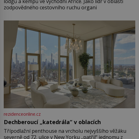
lodgů a kempů ve východní Africe. Jako lídr v oblasti
zodpovědného cestovního ruchu organi
rezidenceonline.cz
Dechberoucí „katedrála“ v oblacích
Třípodlažní penthouse na vrcholu nejvyššího věžáku
severně od 72. ulice v New Yorku „patřil“ jednomu z