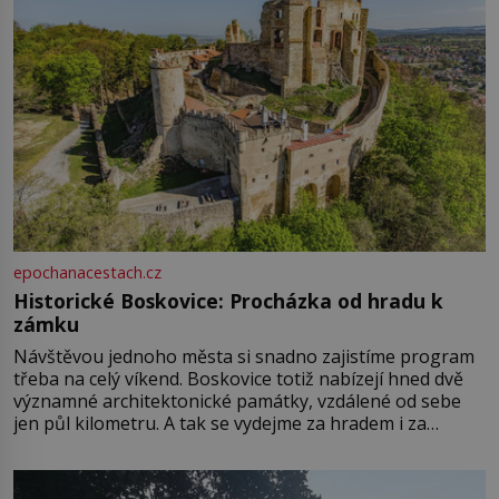
epochanacestach.cz
Historické Boskovice: Procházka od hradu k
zámku
Návštěvou jednoho města si snadno zajistíme program
třeba na celý víkend. Boskovice totiž nabízejí hned dvě
významné architektonické památky, vzdálené od sebe
jen půl kilometru. A tak se vydejme za hradem i za
zámkem do krásné jihomoravské krajiny. Trhová osada
Boskovice na okraji Drahanské vrchoviny vznikla někdy
ve13. století, a už v roce 1313 kronikáři zaznamenali