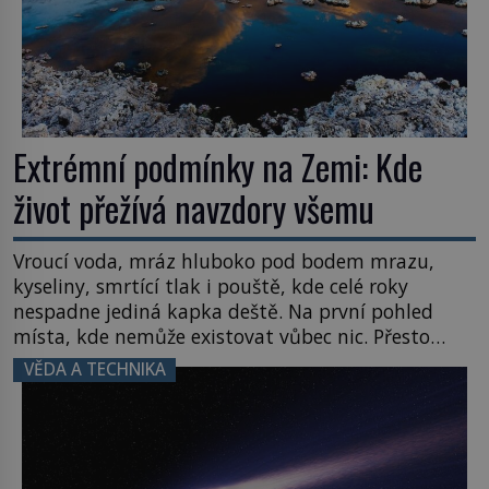
Extrémní podmínky na Zemi: Kde
život přežívá navzdory všemu
Vroucí voda, mráz hluboko pod bodem mrazu,
kyseliny, smrtící tlak i pouště, kde celé roky
nespadne jediná kapka deště. Na první pohled
místa, kde nemůže existovat vůbec nic. Přesto
právě tady vědci objevují organismy, které
VĚDA A TECHNIKA
posouvají hranice života. Každý nový nález mění
naše představy o tom, co všechno dokáže příroda a
napovídá, kde bychom jednou […]