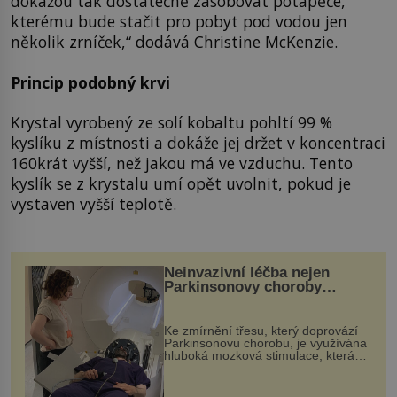
dokážou tak dostatečně zásobovat potápěče,
kterému bude stačit pro pobyt pod vodou jen
několik zrníček,“ dodává Christine McKenzie.
Princip podobný krvi
Krystal vyrobený ze solí kobaltu pohltí 99 %
kyslíku z místnosti a dokáže jej držet v koncentraci
160krát vyšší, než jakou má ve vzduchu. Tento
kyslík se z krystalu umí opět uvolnit, pokud je
vystaven vyšší teplotě.
Neinvazivní léčba nejen
Parkinsonovy choroby
pomocí ultrazvukové
„helmy“
Ke zmírnění třesu, který doprovází
Parkinsonovu chorobu, je využívána
hluboká mozková stimulace, která
však vyžaduje vysoce invazivní
zákrok. Ultrazvuk zase není vhodný
k dostatečně přesnému zacílení ...