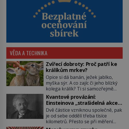
VĚDA A TECHNIKA
Zvířecí dobroty: Proč patří ke
králíkům mrkev?
Opice si dá banán, ježek jablko,
myška sýr. A co zajíc či jeho blízký
kolega králík? Ti si samozřejmě
pochutnají na mrkvi! Proč jsou
Kvantové provázání:
podobné představy o potravě
Einsteinova „strašidelná akce
zvířat často spíš mýty? Pokud máte
na dálku“ dál mate i fascinuje
Dvě částice vzniknou společně, pak
doma králíka, mrkev mu dát
vědce
je od sebe oddělí třeba tisíce
můžete. A nejspíš mu i bude
kilometrů. Přesto se při měření
chutnat, ovšem měl by ji mít jen
chovají, jako by mezi nimi