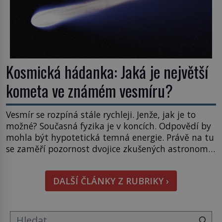
Kosmická hádanka: Jaká je největší
kometa ve známém vesmíru?
Vesmír se rozpíná stále rychleji. Jenže, jak je to
možné? Současná fyzika je v koncích. Odpovědí by
mohla být hypotetická temná energie. Právě na tu
se zaměří pozornost dvojice zkušených astronomů.
Namísto ní ale objeví něco mnohem
hmatatelnějšího. Naprosto rekordní kometu!
DALŠÍ ČLÁNKY Z RUBRIKY ›
Astronomové Pedro Bernardinelli a Gary Bernstein
mravenčí prací zkoumají archivní snímky v rámci
Průzkumu temné energie […]