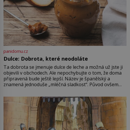
panidomu.cz
Dulce: Dobrota, které neodoláte
Ta dobrota se jmenuje dulce de leche a možná už jste ji
objevili v obchodech. Ale nepochybujte o tom, že doma
připravená bude ještě lepší. Název je španělský a
znamená jednoduše „mléčná sladkost“. Původ ovšem
není úplně jednoznačný, o autorství této receptury se
pře hned několik latinskoamerických zemí a k tomu
Francie, kde se traduje,