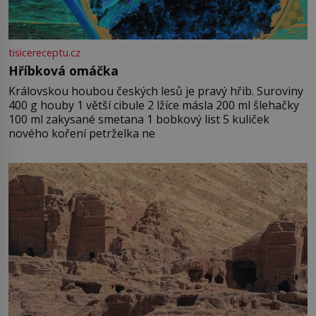
tisicereceptu.cz
Hříbková omáčka
Královskou houbou českých lesů je pravý hřib. Suroviny
400 g houby 1 větší cibule 2 lžíce másla 200 ml šlehačky
100 ml zakysané smetana 1 bobkový list 5 kuliček
nového koření petrželka ne