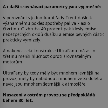
A i další srovnávací parametry jsou výjimečné:
V porovnání s jednotkami řady Trent došlo k
významnému pokles spotřeby paliva – asi o
čtvrtinu. O zhruba 40 procent pak klesly emise
nebezpečných oxidů dusíku a emise pevných částic
prakticky vymizely.
A nakonec celá konstrukce UltraFanu má asi o
třetinu menší hlučnost oproti srovnatelným
motorům.
UltraFany by tedy měly být mnohem levnější na
provoz, měly by nabídnout mnohem větší dolet a
navíc jsou mnohem šetrnější k atmosféře.
Nasazení v ostrém provozu se předpokládá
během 30. let.