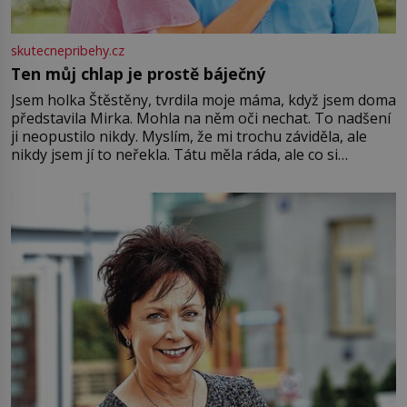
skutecnepribehy.cz
Ten můj chlap je prostě báječný
Jsem holka Štěstěny, tvrdila moje máma, když jsem doma
představila Mirka. Mohla na něm oči nechat. To nadšení
ji neopustilo nikdy. Myslím, že mi trochu záviděla, ale
nikdy jsem jí to neřekla. Tátu měla ráda, ale co si
pamatuji, tak jsme s Mirkem byli zamilovaní mnohem víc.
Jsme spolu moc rádi Tehdy byla jiná doba, když