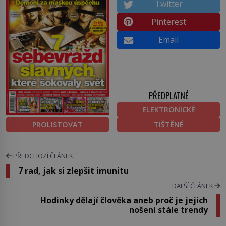
Twitter
Pinterest
Email
PŘEDPLATNÉ
ELEKTRONICKÉ
PROLISTOVAT
TIŠTĚNÉ
PŘEDCHOZÍ ČLÁNEK
7 rad, jak si zlepšit imunitu
DALŠÍ ČLÁNEK
Hodinky dělají člověka aneb proč je jejich
nošení stále trendy