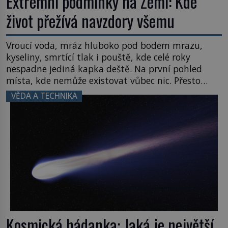
Extrémní podmínky na Zemi: Kde
život přežívá navzdory všemu
Vroucí voda, mráz hluboko pod bodem mrazu,
kyseliny, smrtící tlak i pouště, kde celé roky
nespadne jediná kapka deště. Na první pohled
místa, kde nemůže existovat vůbec nic. Přesto
právě tady vědci objevují organismy, které
VĚDA A TECHNIKA
posouvají hranice života. Každý nový nález mění
naše představy o tom, co všechno dokáže příroda a
napovídá, kde bychom jednou […]
Kosmická hádanka: Jaká je největší