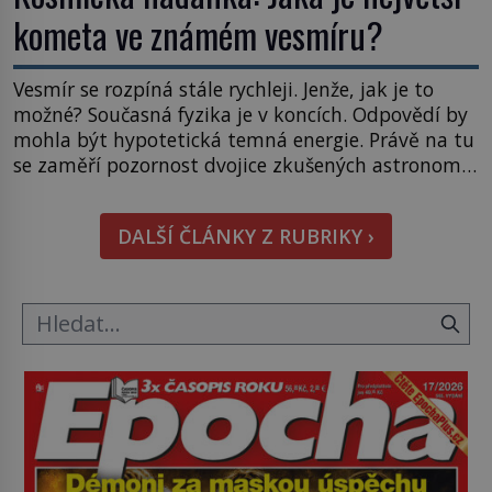
kometa ve známém vesmíru?
Vesmír se rozpíná stále rychleji. Jenže, jak je to
možné? Současná fyzika je v koncích. Odpovědí by
mohla být hypotetická temná energie. Právě na tu
se zaměří pozornost dvojice zkušených astronomů.
Namísto ní ale objeví něco mnohem
hmatatelnějšího. Naprosto rekordní kometu!
DALŠÍ ČLÁNKY Z RUBRIKY ›
Astronomové Pedro Bernardinelli a Gary Bernstein
mravenčí prací zkoumají archivní snímky v rámci
Průzkumu temné energie […]