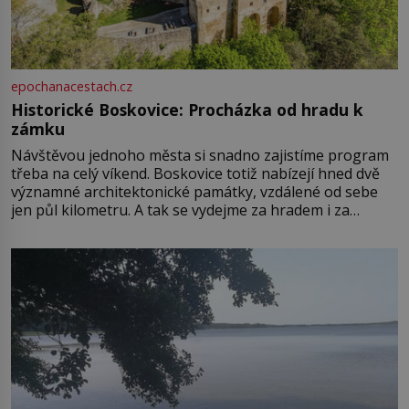
epochanacestach.cz
Historické Boskovice: Procházka od hradu k
zámku
Návštěvou jednoho města si snadno zajistíme program
třeba na celý víkend. Boskovice totiž nabízejí hned dvě
významné architektonické památky, vzdálené od sebe
jen půl kilometru. A tak se vydejme za hradem i za
zámkem do krásné jihomoravské krajiny. Trhová osada
Boskovice na okraji Drahanské vrchoviny vznikla někdy
ve13. století, a už v roce 1313 kronikáři zaznamenali