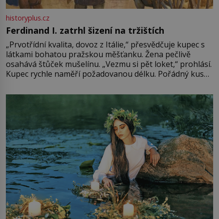
historyplus.cz
Ferdinand I. zatrhl šizení na tržištích
„Prvotřídní kvalita, dovoz z Itálie,“ přesvědčuje kupec s
látkami bohatou pražskou měšťanku. Žena pečlivě
osahává štůček mušelínu. „Vezmu si pět loket,“ prohlásí.
Kupec rychle naměří požadovanou délku. Pořádný kus
mu přitom zůstane za prsty… „Na šaty ho bude málo,
milostpaní. Stačí jenom na sukni,“ zhodnotí švadlena
množství růžového mušelínu. „Ošidili vás, podívejte.“
Vezme do ruky dřevěnou