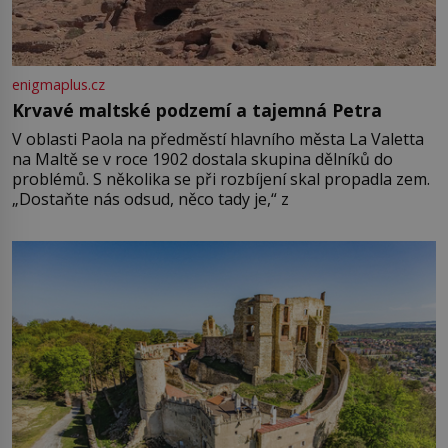
enigmaplus.cz
Krvavé maltské podzemí a tajemná Petra
V oblasti Paola na předměstí hlavního města La Valetta
na Maltě se v roce 1902 dostala skupina dělníků do
problémů. S několika se při rozbíjení skal propadla zem.
„Dostaňte nás odsud, něco tady je,“ z