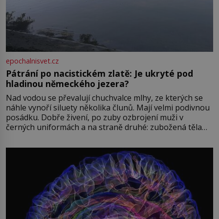
epochalnisvet.cz
Pátrání po nacistickém zlatě: Je ukryté pod
hladinou německého jezera?
Nad vodou se převalují chuchvalce mlhy, ze kterých se
náhle vynoří siluety několika člunů. Mají velmi podivnou
posádku. Dobře živení, po zuby ozbrojení muži v
černých uniformách a na straně druhé: zubožená těla
oblečená v chatrných vězeňských hadrech. Co tato
přízračná scéna znamená? Je jaro roku 1945, druhá
světová válka se chýlí ke konci. Jezero Stolpsee