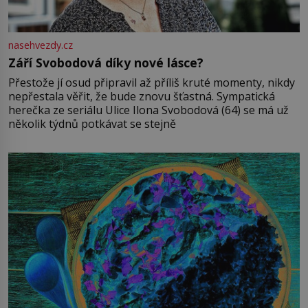
nasehvezdy.cz
Září Svobodová díky nové lásce?
Přestože jí osud připravil až příliš kruté momenty, nikdy
nepřestala věřit, že bude znovu šťastná. Sympatická
herečka ze seriálu Ulice Ilona Svobodová (64) se má už
několik týdnů potkávat se stejně