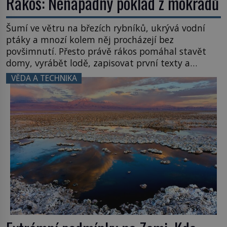
Rákos: Nenápadný poklad z mokřadů
Šumí ve větru na březích rybníků, ukrývá vodní
ptáky a mnozí kolem něj procházejí bez
povšimnutí. Přesto právě rákos pomáhal stavět
domy, vyrábět lodě, zapisovat první texty a
inspiroval řadu pověstí. Tato skromná, ale
VĚDA A TECHNIKA
užitečná rostlina provází člověka už tisíce let.
Většina lidí vnímá rákos jen jako obyčejnou kulisu
letního koupání. Stačí se však podívat […]