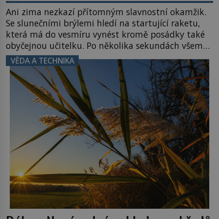
Ani zima nezkazí přítomným slavnostní okamžik.
Se slunečními brýlemi hledí na startující raketu,
která má do vesmíru vynést kromě posádky také
obyčejnou učitelku. Po několika sekundách všem
ztuhnou úsměvy, stroj totiž exploduje. Jejich
VĚDA A TECHNIKA
konstrukce není z levného kraje, daňové
poplatníky stojí miliardy dolarů. Na druhou stranu
zvládnou jen představitelné věci. Na malé kousky
Název: Columbia První […]