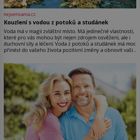
nejsemsama.cz
Kouzlení s vodou z potoků a studánek
Voda má v magii zvláštní místo. Má jedinečné vlastnosti,
které pro vás mohou být nejen zdrojem osvěžení, ale i
duchovní síly a léčení. Voda z potoků a studánek má moc
přinést do vašeho života pozitivní změny a obnovit vaši
energii. Využitím těchto přírodních zdrojů v magii
můžete obohatit své rituály a přinést do svého života
větší harmonii a klid. Je důležité