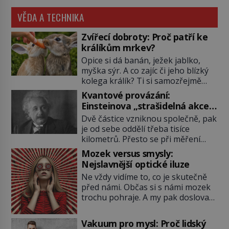
VĚDA A TECHNIKA
Zvířecí dobroty: Proč patří ke
králíkům mrkev?
Opice si dá banán, ježek jablko,
myška sýr. A co zajíc či jeho blízký
kolega králík? Ti si samozřejmě
pochutnají na mrkvi! Proč jsou
Kvantové provázání:
podobné představy o potravě
Einsteinova „strašidelná akce
zvířat často spíš mýty? Pokud máte
na dálku“ dál mate i fascinuje
Dvě částice vzniknou společně, pak
doma králíka, mrkev mu dát
vědce
je od sebe oddělí třeba tisíce
můžete. A nejspíš mu i bude
kilometrů. Přesto se při měření
chutnat, ovšem měl by ji mít jen
chovají, jako by mezi nimi
jako občasný pamlsek. […]
Mozek versus smysly:
existovalo neviditelné pouto. Albert
Nejslavnější optické iluze
Einstein tomu s jistou dávkou
Ne vždy vidíme to, co je skutečně
ironie říká „strašidelná akce na
před námi. Občas si s námi mozek
dálku“ a dlouhá desetiletí věří, že
trochu pohraje. A my pak doslova
musí existovat jednodušší
nevěříme vlastním očím! Jak
vysvětlení. Moderní experimenty
vznikají ty nejpodivnější optické
však ukazují, že kvantový svět
Vakuum pro mysl: Proč lidský
iluze? Soustřeď se na to hlavní!