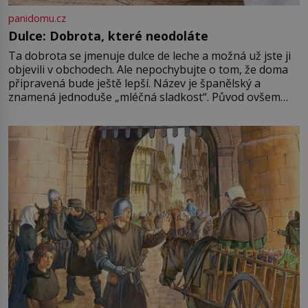
panidomu.cz
Dulce: Dobrota, které neodoláte
Ta dobrota se jmenuje dulce de leche a možná už jste ji
objevili v obchodech. Ale nepochybujte o tom, že doma
připravená bude ještě lepší. Název je španělský a
znamená jednoduše „mléčná sladkost“. Původ ovšem
není úplně jednoznačný, o autorství této receptury se
pře hned několik latinskoamerických zemí a k tomu
Francie, kde se traduje,