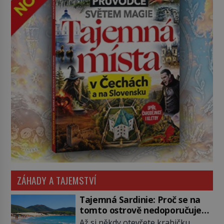
ZÁHADY A TAJEMSTVÍ
Tajemná Sardinie: Proč se na
tomto ostrově nedoporučuje
pytlovat „mořské brambory“?
Až si někdy otevřete krabičku