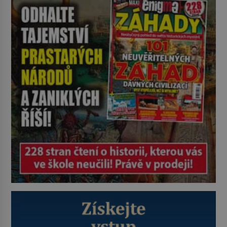
starověké civilizace, a to o 15
století dříve? Již od starověku
kartografové zakreslovali do map
záhadný kontinent Terra Australis
– Jižní zemi. Proč? Do jisté míry to
byl smysl pro […]