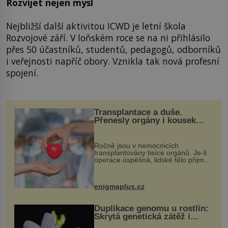
Rozvíjet nejen mysl
Nejbližší další aktivitou ICWD je letní škola
Rozvojové září. V loňském roce se na ni přihlásilo
přes 50 účastníků, studentů, pedagogů, odborníků
i veřejnosti napříč obory. Vznikla tak nová profesní
spojení.
Transplantace a duše.
Přenesly orgány i kousek
osobnosti dárce?
Ročně jsou v nemocnicích
transplantovány tisíce orgánů. Je-li
operace úspěšná, lidské tělo přijme
darovaný orgán za své a pacient
může vést plnohodnotný život. Ale co
když při transplantaci nepřijímám...
enigmaplus.cz
Duplikace genomu u rostlin:
Skrytá genetická zátěž i
evoluční výhoda