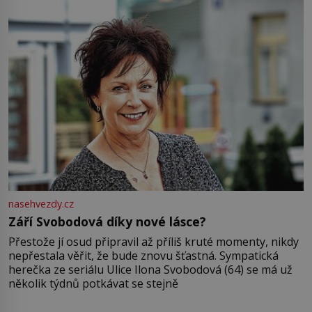
nasehvezdy.cz
Září Svobodová díky nové lásce?
Přestože jí osud připravil až příliš kruté momenty, nikdy
nepřestala věřit, že bude znovu šťastná. Sympatická
herečka ze seriálu Ulice Ilona Svobodová (64) se má už
několik týdnů potkávat se stejně