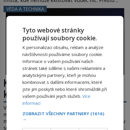
místa, kde nemůže existovat vůbec nic. Přesto
právě tady vědci objevují organismy, které
VĚDA A TECHNIKA
posouvají hranice života. Každý nový nález mění
naše představy o tom, co všechno dokáže příroda a
napovídá, kde bychom jednou […]
Tyto webové stránky
používají soubory cookie.
K personalizaci obsahu, reklam a analýze
návštěvnosti používáme soubory cookie.
Informace o vašem používání našich
stránek také sdílíme s našimi reklamními a
analytickými partnery, kteří je mohou
Kosmická hádanka: Jaká je největší
kombinovat s dalšími informacemi, které
jste jim poskytli nebo které shromáždili při
kometa ve známém vesmíru?
vašem používání jejich služeb.
Více
informací
Vesmír se rozpíná stále rychleji. Jenže, jak je to
ZOBRAZIT VŠECHNY PARTNERY
(1616)
možné? Současná fyzika je v koncích. Odpovědí by
→
mohla být hypotetická temná energie. Právě na tu
se zaměří pozornost dvojice zkušených astronomů.