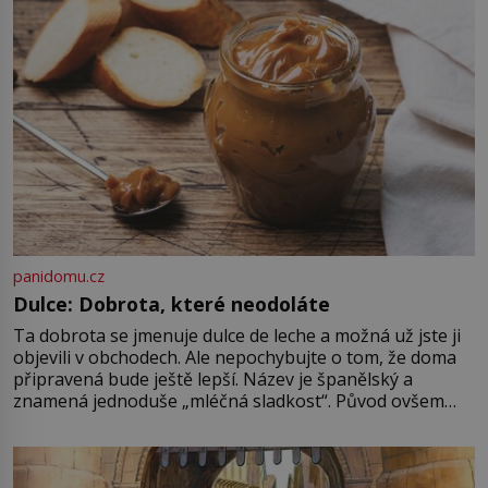
který si vysloužil název „Veselý“,
najdeme v rumunské vesnici
Sapanta, nedaleko hranic […]
panidomu.cz
Dulce: Dobrota, které neodoláte
Ta dobrota se jmenuje dulce de leche a možná už jste ji
objevili v obchodech. Ale nepochybujte o tom, že doma
připravená bude ještě lepší. Název je španělský a
znamená jednoduše „mléčná sladkost“. Původ ovšem
není úplně jednoznačný, o autorství této receptury se
pře hned několik latinskoamerických zemí a k tomu
Francie, kde se traduje,