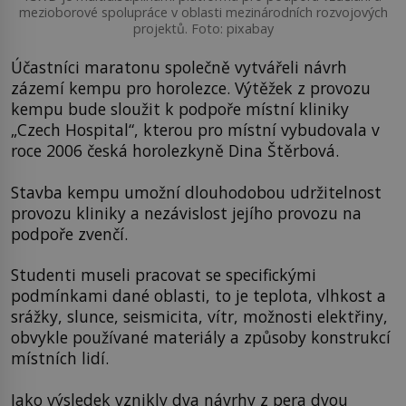
mezioborové spolupráce v oblasti mezinárodních rozvojových
projektů. Foto: pixabay
Účastníci maratonu společně vytvářeli návrh
zázemí kempu pro horolezce. Výtěžek z provozu
kempu bude sloužit k podpoře místní kliniky
„Czech Hospital“, kterou pro místní vybudovala v
roce 2006 česká horolezkyně Dina Štěrbová.
Stavba kempu umožní dlouhodobou udržitelnost
provozu kliniky a nezávislost jejího provozu na
podpoře zvenčí.
Studenti museli pracovat se specifickými
podmínkami dané oblasti, to je teplota, vlhkost a
srážky, slunce, seismicita, vítr, možnosti elektřiny,
obvykle používané materiály a způsoby konstrukcí
místních lidí.
Jako výsledek vznikly dva návrhy z pera dvou