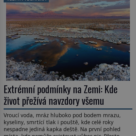
užitečná rostlina provází člověka už tisíce let.
Většina lidí vnímá rákos jen jako obyčejnou kulisu
letního koupání. Stačí se však podívat […]
Extrémní podmínky na Zemi: Kde
život přežívá navzdory všemu
Vroucí voda, mráz hluboko pod bodem mrazu,
kyseliny, smrtící tlak i pouště, kde celé roky
nespadne jediná kapka deště. Na první pohled