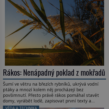
poplatníky stojí miliardy dolarů. Na druhou stranu
zvládnou jen představitelné věci. Na malé kousky
Název: Columbia První […]
Rákos: Nenápadný poklad z mokřadů
Šumí ve větru na březích rybníků, ukrývá vodní
ptáky a mnozí kolem něj procházejí bez
povšimnutí. Přesto právě rákos pomáhal stavět
domy, vyrábět lodě, zapisovat první texty a
inspiroval řadu pověstí. Tato skromná, ale
VĚDA A TECHNIKA