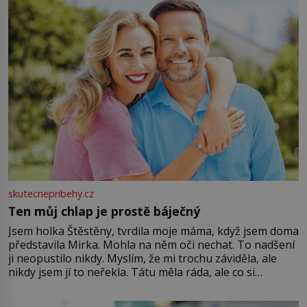
skutecnepribehy.cz
Ten můj chlap je prostě báječný
Jsem holka Štěstěny, tvrdila moje máma, když jsem doma
představila Mirka. Mohla na něm oči nechat. To nadšení
ji neopustilo nikdy. Myslím, že mi trochu záviděla, ale
nikdy jsem jí to neřekla. Tátu měla ráda, ale co si
pamatuji, tak jsme s Mirkem byli zamilovaní mnohem víc.
Jsme spolu moc rádi Tehdy byla jiná doba, když