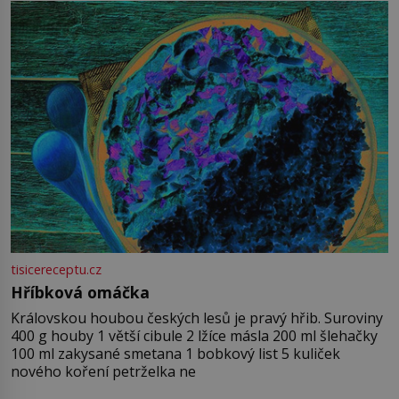
tisicereceptu.cz
Hříbková omáčka
Královskou houbou českých lesů je pravý hřib. Suroviny
400 g houby 1 větší cibule 2 lžíce másla 200 ml šlehačky
100 ml zakysané smetana 1 bobkový list 5 kuliček
nového koření petrželka ne