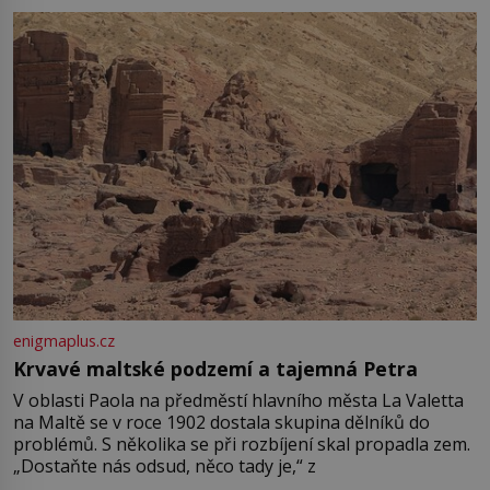
enigmaplus.cz
Krvavé maltské podzemí a tajemná Petra
V oblasti Paola na předměstí hlavního města La Valetta
na Maltě se v roce 1902 dostala skupina dělníků do
problémů. S několika se při rozbíjení skal propadla zem.
„Dostaňte nás odsud, něco tady je,“ z