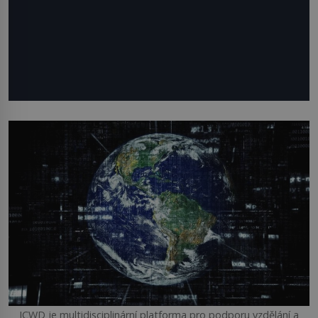
ICWD je multidisciplinární platforma pro podporu vzdělání a