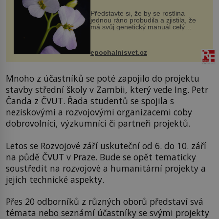
Představte si, že by se rostlina
jednou ráno probudila a zjistila, že
má svůj genetický manuál celý
dvakrát. Přesně to se občas v
přírodě stane – a podle nového
výzkumu to může být pro druhy
epochalnisvet.cz
vstupenka...
Mnoho z účastníků se poté zapojilo do projektu
stavby střední školy v Zambii, který vede Ing. Petr
Čanda z ČVUT. Řada studentů se spojila s
neziskovými a rozvojovými organizacemi coby
dobrovolníci, výzkumníci či partneři projektů.
Letos se Rozvojové září uskuteční od 6. do 10. září
na půdě ČVUT v Praze. Bude se opět tematicky
soustředit na rozvojové a humanitární projekty a
jejich technické aspekty.
Přes 20 odborníků z různých oborů představí svá
témata nebo seznámí účastníky se svými projekty