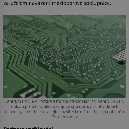
za účelem navázání mezioborové spolupráce.
Centrum usiluje o rozšíření možností vzdělání studentů ČVUT v
oblasti problematiky rozvojové spolupráce i netradičních
technologií a s tím související rozšíření možností jejich uplatnění.
Foto: pixabay