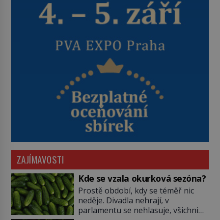
ZAJÍMAVOSTI
Kde se vzala okurková sezóna?
Prostě období, kdy se téměř nic
neděje. Divadla nehrají, v
parlamentu se nehlasuje, všichni
jsou na dovolené a média tak