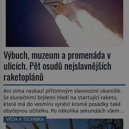
Výbuch, muzeum a promenáda v
ulicích. Pět osudů nejslavnějších
raketoplánů
Ani zima nezkazí přítomným slavnostní okamžik.
Se slunečními brýlemi hledí na startující raketu,
která má do vesmíru vynést kromě posádky také
obyčejnou učitelku. Po několika sekundách všem
ztuhnou úsměvy, stroj totiž exploduje. Jejich
VĚDA A TECHNIKA
konstrukce není z levného kraje, daňové