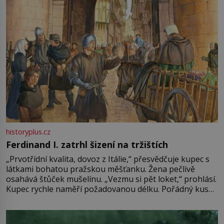
historyplus.cz
Ferdinand I. zatrhl šizení na tržištích
„Prvotřídní kvalita, dovoz z Itálie,“ přesvědčuje kupec s
látkami bohatou pražskou měšťanku. Žena pečlivě
osahává štůček mušelínu. „Vezmu si pět loket,“ prohlásí.
Kupec rychle naměří požadovanou délku. Pořádný kus
mu přitom zůstane za prsty… „Na šaty ho bude málo,
milostpaní. Stačí jenom na sukni,“ zhodnotí švadlena
množství růžového mušelínu. „Ošidili vás, podívejte.“