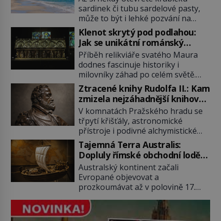
sardinek či tubu sardelové pasty,
může to být i lehké pozvání na
cestu do srdce Středozemního
Klenot skrytý pod podlahou:
moře, na ostrov hrdých Sardů.
Jak se unikátní románský
Věděli jste, že to byl právě italský
poklad dostal do zapadlého
Příběh relikviáře svatého Maura
ostrov Sardinie, jenž těmto
Bečova?
dodnes fascinuje historiky i
produktům moře propůjčil své
milovníky záhad po celém světě.
jméno. Co dalšího je pro Sardinii
Tato románská zlatnická památka
typické a pro Středoevropana
Ztracené knihy Rudolfa II.: Kam
ze 13. století je po českých
zajímavé? Na mapách má […]
zmizela nejzáhadnější knihovna
korunovačních klenotech druhým
Evropy?
V komnatách Pražského hradu se
nejcennějším movitým majetkem v
třpytí křišťály, astronomické
České republice. Přestože byl
přístroje i podivné alchymistické
klenot v roce 1985 po dramatickém
rukopisy. Císař Rudolf II.
pátrání kriminalistů úspěšně
Tajemná Terra Australis:
shromažďuje vše, co souvisí s
nalezen, jeho minulost stále
Dopluly římské obchodní lodě
tajemstvím přírody, hvězd i
obestírá hustá mlha. Otázky, jak
až do Austrálie?
Australský kontinent začali
lidského poznání. Jenže po jeho
přesně se tato […]
Evropané objevovat a
smrti se jeho slavné sbírky začínají
prozkoumávat až v polovině 17.
rozpadat a část z nich mizí navždy.
století. Existuje však možnost, že
Kdo odnesl nejvzácnější knihy? A
by se o tento vzdálený kontinent
existují ještě někde zapomenuté
mohly zajímat již evropské
rukopisy, které nikdo […]