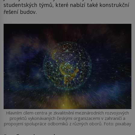
studentských týmů, které nabízí také konstrukční
řešení budov.
Hlavním cílem centra je zkvalitnění mezinárodních rozvojových
projektů vykonávaných českými organizacemi v zahraničí a
propojení spolupráce odborníků z různých oborů. Foto: pixabay