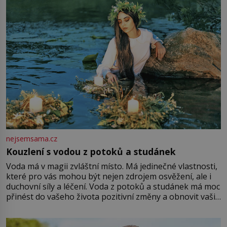
Vezme do ruky dřevěnou
nejsemsama.cz
Kouzlení s vodou z potoků a studánek
Voda má v magii zvláštní místo. Má jedinečné vlastnosti,
které pro vás mohou být nejen zdrojem osvěžení, ale i
duchovní síly a léčení. Voda z potoků a studánek má moc
přinést do vašeho života pozitivní změny a obnovit vaši
energii. Využitím těchto přírodních zdrojů v magii
můžete obohatit své rituály a přinést do svého života
větší harmonii a klid. Je důležité