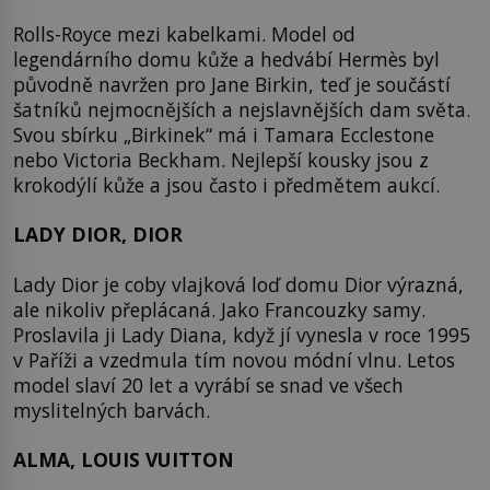
Rolls-Royce mezi kabelkami. Model od
legendárního domu kůže a hedvábí Hermès byl
původně navržen pro Jane Birkin, teď je součástí
šatníků nejmocnějších a nejslavnějších dam světa.
Svou sbírku „Birkinek“ má i Tamara Ecclestone
nebo Victoria Beckham. Nejlepší kousky jsou z
krokodýlí kůže a jsou často i předmětem aukcí.
LADY DIOR, DIOR
Lady Dior je coby vlajková loď domu Dior výrazná,
ale nikoliv přeplácaná. Jako Francouzky samy.
Proslavila ji Lady Diana, když jí vynesla v roce 1995
v Paříži a vzedmula tím novou módní vlnu. Letos
model slaví 20 let a vyrábí se snad ve všech
myslitelných barvách.
ALMA, LOUIS VUITTON