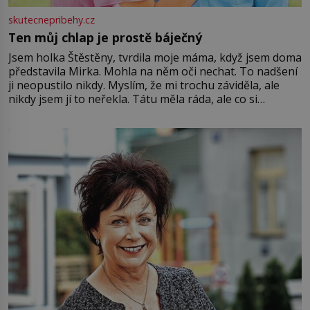
skutecnepribehy.cz
Ten můj chlap je prostě báječný
Jsem holka Štěstěny, tvrdila moje máma, když jsem doma
představila Mirka. Mohla na něm oči nechat. To nadšení
ji neopustilo nikdy. Myslím, že mi trochu záviděla, ale
nikdy jsem jí to neřekla. Tátu měla ráda, ale co si
pamatuji, tak jsme s Mirkem byli zamilovaní mnohem víc.
Jsme spolu moc rádi Tehdy byla jiná doba, když