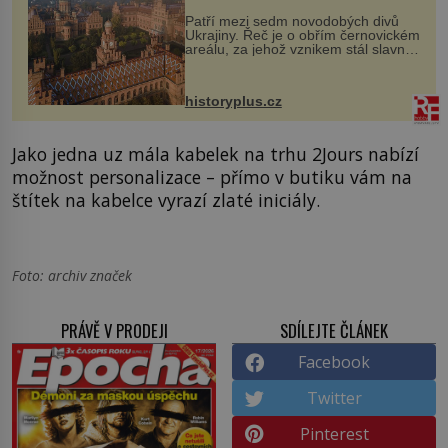
Patří mezi sedm novodobých divů
Ukrajiny. Řeč je o obřím černovickém
areálu, za jehož vznikem stál slavný
český architekt Josef Hlávka. Ten si
na něm dal mimořádně záležet. Jeho
stavební plány by při ...
historyplus.cz
Jako jedna uz mála kabelek na trhu 2Jours nabízí
možnost personalizace – přímo v butiku vám na
štítek na kabelce vyrazí zlaté iniciály.
Foto: archiv značek
PRÁVĚ V PRODEJI
SDÍLEJTE ČLÁNEK
Facebook
Twitter
Pinterest