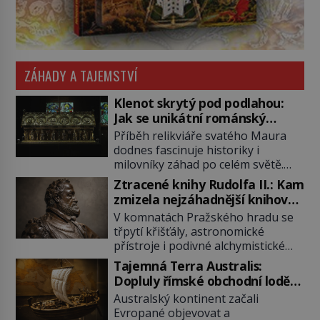
ZÁHADY A TAJEMSTVÍ
Klenot skrytý pod podlahou:
Jak se unikátní románský
poklad dostal do zapadlého
Příběh relikviáře svatého Maura
Bečova?
dodnes fascinuje historiky i
milovníky záhad po celém světě.
Tato románská zlatnická památka
Ztracené knihy Rudolfa II.: Kam
ze 13. století je po českých
zmizela nejzáhadnější knihovna
korunovačních klenotech druhým
Evropy?
V komnatách Pražského hradu se
nejcennějším movitým majetkem v
třpytí křišťály, astronomické
České republice. Přestože byl
přístroje i podivné alchymistické
klenot v roce 1985 po dramatickém
rukopisy. Císař Rudolf II.
pátrání kriminalistů úspěšně
Tajemná Terra Australis:
shromažďuje vše, co souvisí s
nalezen, jeho minulost stále
Dopluly římské obchodní lodě
tajemstvím přírody, hvězd i
obestírá hustá mlha. Otázky, jak
až do Austrálie?
Australský kontinent začali
lidského poznání. Jenže po jeho
přesně se tato […]
Evropané objevovat a
smrti se jeho slavné sbírky začínají