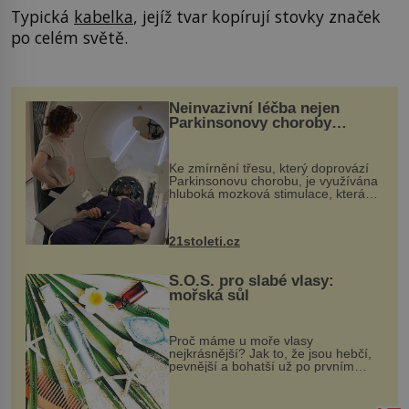
Typická
kabelka
, jejíž tvar kopírují stovky značek
po celém světě.
Neinvazivní léčba nejen
Parkinsonovy choroby
pomocí ultrazvukové
„helmy“
Ke zmírnění třesu, který doprovází
Parkinsonovu chorobu, je využívána
hluboká mozková stimulace, která
však vyžaduje vysoce invazivní
zákrok. Ultrazvuk zase není vhodný
k dostatečně přesnému zacílení ...
21stoleti.cz
S.O.S. pro slabé vlasy:
mořská sůl
Proč máme u moře vlasy
nejkrásnější? Jak to, že jsou hebčí,
pevnější a bohatší už po prvním
vykoupání? Protože sůl obsažená v
mořské vodě má blahodárný vliv.
Nejen na tělo a pokožku, ale i na