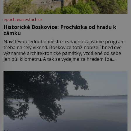
epochanacestach.cz
Historické Boskovice: Procházka od hradu k
zámku
Návštěvou jednoho města si snadno zajistíme program
třeba na celý víkend. Boskovice totiž nabízejí hned dvě
významné architektonické památky, vzdálené od sebe
jen půl kilometru. A tak se vydejme za hradem i za
zámkem do krásné jihomoravské krajiny. Trhová osada
Boskovice na okraji Drahanské vrchoviny vznikla někdy
ve13. století, a už v roce 1313 kronikáři zaznamenali