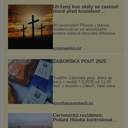
Utržený kus skály se zastavil
těsně před kostelem!
Ochránila ho boží síla?
30 centimetrů! Přesně v takové
vzdálenosti se od amerického
kostela zastavil obrovský 20tunový
balvan, který se v květnu 2014
nečekaně odtrhl od nedaleké skály
při její demolici. Podle místních stojí
enigmaplus.cz
...
ZÁBOŘSKÁ POUŤ 2025
Tradiční Zábořská pouť, která se
koná v neděli 7.9.2025 od 11:00
hod. u kostela v Záboří, části obce
Kly u Mělníka. V programu naleznete
komentovanou prohlídku kostela,
dobovou hudbu, řemesla, atrakce...
epochanacestach.cz
Černovická rezidence:
Pedant Hlávka kontroloval
každou cihlu