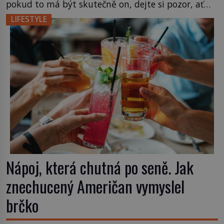
pokud to má být skutečně on, dejte si pozor, ať
místo klasické americké rye whiskey či klidně
LIFESTYLE
bourbonu nepoužijete skotskou whisku. Co se
stane? Inu, koktejl bude stále skvělý, ale už to
nebude Manhattan ale […]
Nápoj, která chutná po seně. Jak
znechucený Američan vymyslel
brčko