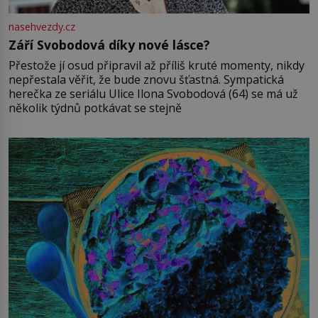
nasehvezdy.cz
Září Svobodová díky nové lásce?
Přestože jí osud připravil až příliš kruté momenty, nikdy
nepřestala věřit, že bude znovu šťastná. Sympatická
herečka ze seriálu Ulice Ilona Svobodová (64) se má už
několik týdnů potkávat se stejně