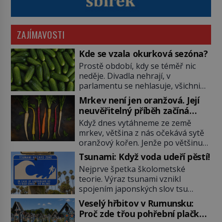
ZAJÍMAVOSTI
Kde se vzala okurková sezóna?
Prostě období, kdy se téměř nic
neděje. Divadla nehrají, v
parlamentu se nehlasuje, všichni
jsou na dovolené a média tak
Mrkev není jen oranžová. Její
nemají o čem mluvit a psát. A
neuvěřitelný příběh začíná
vymýšlejí si proto témata, které
fialovou barvou
Když dnes vytáhneme ze země
nikoho nezajímají. Proč je však ona
mrkev, většina z nás očekává sytě
letní doba spojovaná zrovna s
oranžový kořen. Jenže po většinu
okurkami? Okurkovou sezónu
své historie je mrkev všechno
známe už od poloviny 19. století,
Tsunami: Když voda udeří pěstí!
možné, jen ne oranžová. Je fialová,
ovšem jako Češi […]
Nejprve špetka školometské
žlutá, bílá, někdy dokonce téměř
teorie. Výraz tsunami vznikl
černá. Až díky stovkám let
spojením japonských slov tsu
pečlivého šlechtění se z ní stává
(přístav) a nami (vlna). Jedná se o
zelenina, bez které si českou
Veselý hřbitov v Rumunsku:
dlouhou vlnu, která je na volném
zahradu ani nedokážeme
Proč zde třou pohřební plačky
moři takřka nepostřehnutelná.
představit. Její příběh je […]