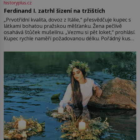
historyplus.cz
Ferdinand I. zatrhl šizení na tržištích
„Prvotřídní kvalita, dovoz z Itálie,“ přesvědčuje kupec s
látkami bohatou pražskou měšťanku. Žena pečlivě
osahává štůček mušelínu. „Vezmu si pět loket,“ prohlásí.
Kupec rychle naměří požadovanou délku. Pořádný kus
mu přitom zůstane za prsty… „Na šaty ho bude málo,
milostpaní. Stačí jenom na sukni,“ zhodnotí švadlena
množství růžového mušelínu. „Ošidili vás, podívejte.“
Vezme do ruky dřevěnou