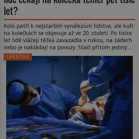
let?
Kolo patří k nejstarším vynálezům lidstva, ale kufr
na kolečkách se objevuje až ve 20. století. Po tisíce
let lidé vláčejí těžká zavazadla v rukou, na zádech
nebo je nakládají na povozy. Stačí přitom jediný
nápad, připevnit ke kufru kolečka. Jenže právě ten
LIFESTYLE
nikdo dlouho nedostane. Až jednou se na letišti
ozve věta, která změní […]