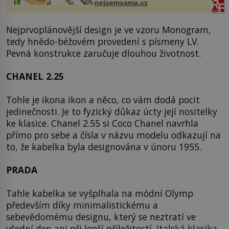
nejsemsama.cz
vlasy. ...
Nejprvoplánovější design je ve vzoru Monogram,
tedy hnědo-béžovém provedení s písmeny LV.
Pevná konstrukce zaručuje dlouhou životnost.
CHANEL 2.25
Tohle je ikona ikon a něco, co vám dodá pocit
jedinečnosti. Je to fyzický důkaz úcty její nositelky
ke klasice. Chanel 2.55 si Coco Chanel navrhla
přímo pro sebe a čísla v názvu modelu odkazují na
to, že kabelka byla designována v únoru 1955.
PRADA
Tahle kabelka se vyšplhala na módní Olymp
především díky minimalistickému a
sebevědomému designu, který se neztratí ve
všední den ani při lepší příležitostí. Italská klasika