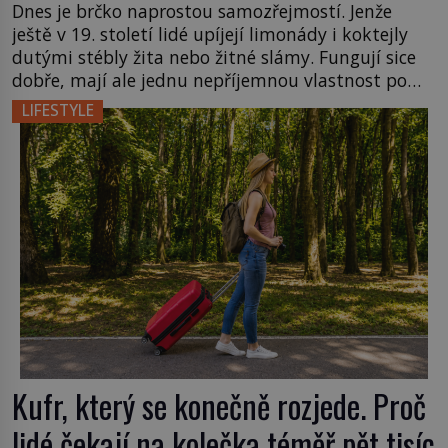
Dnes je brčko naprostou samozřejmostí. Jenže
ještě v 19. století lidé upíjejí limonády i koktejly
dutými stébly žita nebo žitné slámy. Fungují sice
dobře, mají ale jednu nepříjemnou vlastnost po
chvíli se rozmáčejí a nápoji dodávají travnatou
LIFESTYLE
příchuť. Právě tahle drobná nepříjemnost přivede
amerického výrobce cigaretových náustků k
nápadu, který změní způsob pití po celém […]
Kufr, který se konečně rozjede. Proč
lidé čekají na kolečka téměř pět tisíc