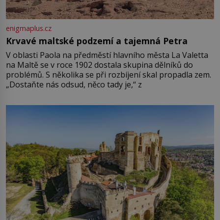
enigmaplus.cz
Krvavé maltské podzemí a tajemná Petra
V oblasti Paola na předměstí hlavního města La Valetta
na Maltě se v roce 1902 dostala skupina dělníků do
problémů. S několika se při rozbíjení skal propadla zem.
„Dostaňte nás odsud, něco tady je,“ z