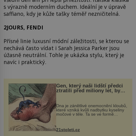
s výrazně moderním duchem. Ideální je v úpravě
saffiano, kdy je kůže tašky téměř nezničitelná.
2JOURS, FENDI
Přísné linie luxusní módní záležitosti, se kterou se
nechává často vídat i Sarah Jessica Parker jsou
úžasně neutrální. Tohle je ukázka stylu, který je
navíc i praktický.
Gen, který naši lidští předci
ztratili před miliony let, by
mohl pomoci s léčbou
„nemoci králů“
Dna je zánětlivé onemocnění kloubů,
které vzniká kvůli nadbytku kyseliny
močové v těle. Ta se ve formě
krystalků ukládá v blízkosti kloubů,
nejčastěji přitom postihuje palce na
nohou, a způsobuje bole...
21stoleti.cz