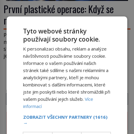
První plastické operace: Když se
nový nos rodí z kůže na tváři
Tyto webové stránky
Plastická chirurgie se často považuje za vynález
používají soubory cookie.
moderní medicíny. Ve skutečnosti jsou její kořeny
staré více než dva a půl tisíce let. V dobách, kdy
K personalizaci obsahu, reklam a analýze
ještě neexistují antibiotika ani anestezie, se
návštěvnosti používáme soubory cookie.
odvážní lékaři pokoušejí vracet lidem tváře
Informace o vašem používání našich
znetvořené válkou, tresty nebo nehodami. Jejich
stránek také sdílíme s našimi reklamními a
DALŠÍ ČLÁNKY Z RUBRIKY ›
metody jsou překvapivě promyšlené a některé
analytickými partnery, kteří je mohou
principy používají chirurgové dodnes. Úplně první
kombinovat s dalšími informacemi, které
[…]
jste jim poskytli nebo které shromáždili při
vašem používání jejich služeb.
Více
informací
ZOBRAZIT VŠECHNY PARTNERY
(1616)
→