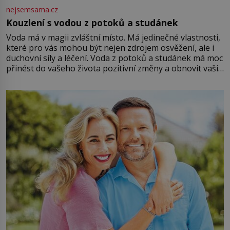
nejsemsama.cz
Kouzlení s vodou z potoků a studánek
Voda má v magii zvláštní místo. Má jedinečné vlastnosti,
které pro vás mohou být nejen zdrojem osvěžení, ale i
duchovní síly a léčení. Voda z potoků a studánek má moc
přinést do vašeho života pozitivní změny a obnovit vaši
energii. Využitím těchto přírodních zdrojů v magii
můžete obohatit své rituály a přinést do svého života
větší harmonii a klid. Je důležité