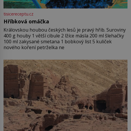
tisicereceptu.cz
Hříbková omáčka
Královskou houbou českých lesů je pravý hřib. Suroviny
400 g houby 1 větší cibule 2 lžíce másla 200 ml šlehačky
100 ml zakysané smetana 1 bobkový list 5 kuliček
nového koření petrželka ne