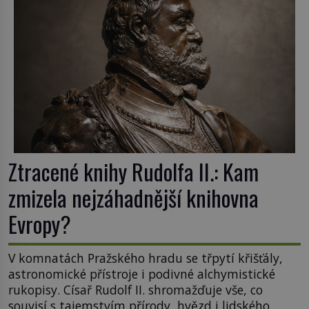
nalezen, jeho minulost stále obestírá hustá mlha.
Otázky, jak přesně se tato […]
Ztracené knihy Rudolfa II.: Kam
zmizela nejzáhadnější knihovna
Evropy?
V komnatách Pražského hradu se třpytí křišťály,
astronomické přístroje i podivné alchymistické
rukopisy. Císař Rudolf II. shromažďuje vše, co
souvisí s tajemstvím přírody, hvězd i lidského