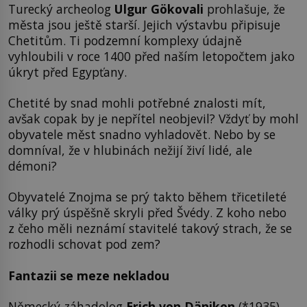
Turecký archeolog
Ulgur Gökovali
prohlašuje, že
města jsou ještě starší. Jejich výstavbu připisuje
Chetitům. Ti podzemní komplexy údajně
vyhloubili v roce 1400 před naším letopočtem jako
úkryt před Egypťany.
Chetité by snad mohli potřebné znalosti mít,
avšak copak by je nepřítel neobjevil? Vždyť by mohl
obyvatele měst snadno vyhladovět. Nebo by se
domníval, že v hlubinách nežijí živí lidé, ale
démoni?
Obyvatelé Znojma se prý takto během třicetileté
války prý úspěšně skryli před Švédy. Z koho nebo
z čeho měli neznámí stavitelé takový strach, že se
rozhodli schovat pod zem?
Fantazii se meze nekladou
Německý záhadolog
Erich von Däniken
(*1935)