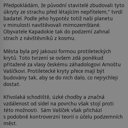
Předpokládám, že původní stavitelé zbudovali tyto
úkryty ze strachu před létajícím nepřítelem,“ tvrdí
badatel. Podle jeho hypotéz totiž naši planetu
v minulosti navštěvovali mimozemšťané.
Obyvatele Kapadokie tak do podzemí zahnal
strach z návštěvníků z kosmu.
Města byla prý jakousi formou protileteckých
krytů. Toto tvrzení se ovšem zdá poněkud
přitažené za vlasy českému záhadologovi Arnoštu
Vašíčkovi. Protiletecké kryty přece mají být
budovány tak, aby se do nich dalo, co nejrychleji
dostat.
Křivolaká schodiště, úzké chodby a značná
vzdálenost od sídel na povrchu však stojí proti
této možnosti. Sám Vašíček však přichází
s podobně kontroverzní teorií o účelu podzemních
měst.