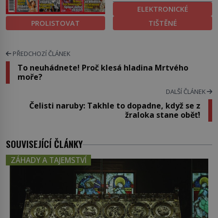
ELEKTRONICKÉ
PROLISTOVAT
TIŠTĚNÉ
PŘEDCHOZÍ ČLÁNEK
To neuhádnete! Proč klesá hladina Mrtvého
moře?
DALŠÍ ČLÁNEK
Čelisti naruby: Takhle to dopadne, když se z
žraloka stane oběť!
SOUVISEJÍCÍ ČLÁNKY
ZÁHADY A TAJEMSTVÍ