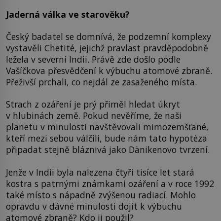
Jaderná válka ve starověku?
Český badatel se domnívá, že podzemní komplexy
vystavěli Chetité, jejichž pravlast pravděpodobně
ležela v severní Indii. Právě zde došlo podle
Vašíčkova přesvědčení k výbuchu atomové zbraně.
Přeživší prchali, co nejdál ze zasaženého místa.
Strach z ozáření je prý přiměl hledat úkryt
v hlubinách země. Pokud nevěříme, že naši
planetu v minulosti navštěvovali mimozemšťané,
kteří mezi sebou válčili, bude nám tato hypotéza
připadat stejně bláznivá jako Dänikenovo tvrzení.
Jenže v Indii byla nalezena čtyři tisíce let stará
kostra s patrnými známkami ozáření a v roce 1992
také místo s nápadně zvýšenou radiací. Mohlo
opravdu v dávné minulosti dojít k výbuchu
atomové zbraně? Kdo ji použil?