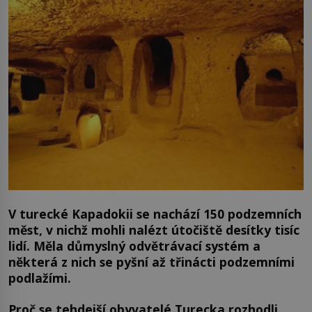
V turecké Kapadokii se nachází 150 podzemních
měst, v nichž mohli nalézt útočiště desítky tisíc
lidí. Měla důmyslný odvětrávací systém a
některá z nich se pyšní až třinácti podzemními
podlažími.
Proč se tehdejší obyvatelé Turecka rozhodli