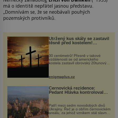
má o identitě nepřátel jasnou představu.
„Domnívám se, že se neobávali pouhých
pozemských protivníků.
Utržený kus skály se zastavil
těsně před kostelem!
Ochránila ho boží síla?
30 centimetrů! Přesně v takové
vzdálenosti se od amerického
kostela zastavil obrovský 20tunový
balvan, který se v květnu 2014
nečekaně odtrhl od nedaleké skály
při její demolici. Podle místních stojí
enigmaplus.cz
...
Černovická rezidence:
Pedant Hlávka kontroloval
každou cihlu
Patří mezi sedm novodobých divů
Ukrajiny. Řeč je o obřím černovickém
areálu, za jehož vznikem stál slavný
český architekt Josef Hlávka. Ten si