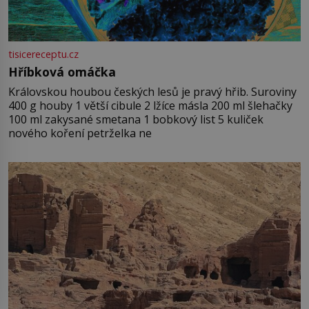
tisicereceptu.cz
Hříbková omáčka
Královskou houbou českých lesů je pravý hřib. Suroviny
400 g houby 1 větší cibule 2 lžíce másla 200 ml šlehačky
100 ml zakysané smetana 1 bobkový list 5 kuliček
nového koření petrželka ne