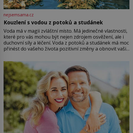
nejsemsama.cz
Kouzlení s vodou z potoků a studánek
Voda má v magii zvláštní místo. Má jedinečné vlastnosti,
které pro vás mohou být nejen zdrojem osvěžení, ale i
duchovní síly a léčení. Voda z potoků a studánek má moc
přinést do vašeho života pozitivní změny a obnovit vaši
energii. Využitím těchto přírodních zdrojů v magii
můžete obohatit své rituály a přinést do svého života
větší harmonii a klid. Je důležité