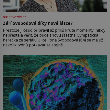
nasehvezdy.cz
Září Svobodová díky nové lásce?
Přestože jí osud připravil až příliš kruté momenty, nikdy
nepřestala věřit, že bude znovu šťastná. Sympatická
herečka ze seriálu Ulice Ilona Svobodová (64) se má už
několik týdnů potkávat se stejně