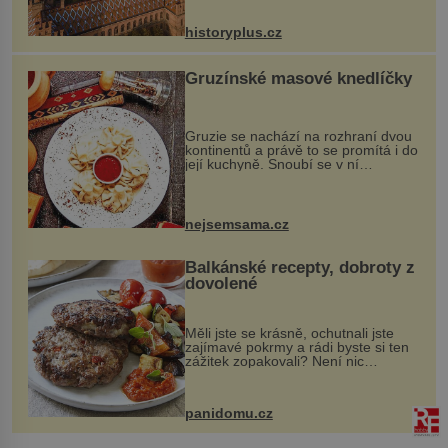
na něm dal mimořádně záležet. Jeho
stavební plány by při ...
historyplus.cz
Gruzínské masové knedlíčky
Gruzie se nachází na rozhraní dvou
kontinentů a právě to se promítá i do
její kuchyně. Snoubí se v ní
evropské a asijské chutě a díky tomu
vznikají rozmanité a chuťově bohaté
pokrmy, které rozhodně st...
nejsemsama.cz
Balkánské recepty, dobroty z
dovolené
Měli jste se krásně, ochutnali jste
zajímavé pokrmy a rádi byste si ten
zážitek zopakovali? Není nic
snazšího. Pljeskavica (10 porcí)
Možná jste ji ochutnali na dovolené v
bývalé Jugoslávii, lze ji vi...
panidomu.cz