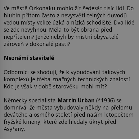
Ve městě Özkonaku mohlo žít šedesát tisíc lidí. Do
hlubin přitom často z nevysvětlitelných důvodů
vedou místy velice úzká a nízká schodiště. Dva lidé
se zde nevyhnou. Měla to být obrana před
nepřítelem? Jenže nebyli by místní obyvatelé
zároveň v dokonalé pasti?
Neznámí stavitelé
Odborníci se shodují, že k vybudování takových
komplexů je třeba značných technických znalostí.
Kdo je však v době starověku mohl mít?
Německý specialista
Martin Urban
(*1936) se
domnívá, že města vybudovaly někdy na přelomu
devátého a osmého století před naším letopočtem
fryžské kmeny, které zde hledaly úkryt před
Asyřany.