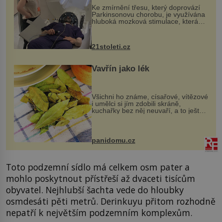
Ke zmírnění třesu, který doprovází
Parkinsonovu chorobu, je využívána
hluboká mozková stimulace, která
však vyžaduje vysoce invazivní
zákrok. Ultrazvuk zase není vhodný
k dostatečně přesnému zacílení ...
21stoleti.cz
Vavřín jako lék
Všichni ho známe, císařové, vítězové
i umělci si jím zdobili skráně,
kuchařky bez něj neuvaří, a to ještě
nevíte, že bobkový list může výrazně
zmírnit některé naše neduhy.
Obsahuje v malém množství ně...
panidomu.cz
Toto podzemní sídlo má celkem osm pater a
mohlo poskytnout přístřeší až dvaceti tisícům
obyvatel. Nejhlubší šachta vede do hloubky
osmdesáti pěti metrů. Derinkuyu přitom rozhodně
nepatří k největším podzemním komplexům.