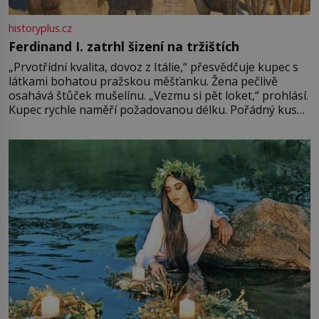
historyplus.cz
Ferdinand I. zatrhl šizení na tržištích
„Prvotřídní kvalita, dovoz z Itálie,“ přesvědčuje kupec s
látkami bohatou pražskou měšťanku. Žena pečlivě
osahává štůček mušelínu. „Vezmu si pět loket,“ prohlásí.
Kupec rychle naměří požadovanou délku. Pořádný kus
mu přitom zůstane za prsty… „Na šaty ho bude málo,
milostpaní. Stačí jenom na sukni,“ zhodnotí švadlena
množství růžového mušelínu. „Ošidili vás, podívejte.“
Vezme do ruky dřevěnou