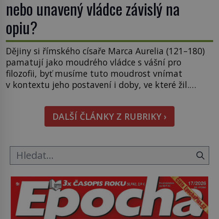
nebo unavený vládce závislý na
opiu?
Dějiny si římského císaře Marca Aurelia (121–180)
pamatují jako moudrého vládce s vášní pro
filozofii, byť musíme tuto moudrost vnímat
v kontextu jeho postavení i doby, ve které žil.
Máme však nyní rozbít tuto obecně přijímanou
pravdu na padrť a prohlásit, že to byl jen životem
DALŠÍ ČLÁNKY Z RUBRIKY ›
unavený a drogou ovládaný muž? Marcus Aurelius
byl zastáncem stoicismu, učení, […]