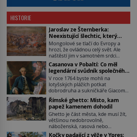
HISTORIE
Jaroslav ze Šternberka:
Neexistující šlechtic, který
z Moravy vyžene Mongoly
Mongolové se tlačí do Evropy a
hrozí, že ovládnou celý svět. Ale
naštěstí jim v samotném srdci
Evropy stojí v cestě malé, ale silné
Casanova v Pobaltí: Co měl
království, které dokáže
legendární svůdník společného
dobyvatelské hordy zastavit. Co
se svobodnými zednáři?
V roce 1764 byste mohli na
nedokáže žádná z asijských říší, co
lotyšských plážích potkat
nedokážou Němci – to dokáže
dobrodruha a sukničkáře Giacoma
český král. Nebo že by ne?
Casanovu. Jeho cesta k Baltskému
Mongolové od roku 1223 postupují
Římské ghetto: Místo, kam
moři však nebyla turistickým
podél Kaspického a Azovského
papež kamenem dohodil
výletem, ale ryze pracovní cestou
moře, […]
Ghetto je část města, kde musí žít,
se zištnými úmysly. Jaký cíl
většinou nedobrovolně,
Casanova sledoval, když se
náboženská, rasová nebo
například procházel uličkami
národnostní menšina obyvatel.
lotyšské Rigy? Casanova v Pobaltí
Kočky padající z věže v Ypres: