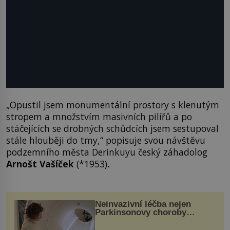
„Opustil jsem monumentální prostory s klenutým
stropem a množstvím masivních pilířů a po
stáčejících se drobných schůdcích jsem sestupoval
stále hlouběji do tmy,“ popisuje svou návštěvu
podzemního města Derinkuyu český záhadolog
Arnošt Vašíček
(*1953)
.
Neinvazivní léčba nejen
Parkinsonovy choroby
pomocí ultrazvukové
„helmy“