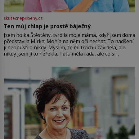
skutecnepribehy.cz
Ten můj chlap je prostě báječný
Jsem holka Štěstěny, tvrdila moje máma, když jsem doma
představila Mirka. Mohla na něm oči nechat. To nadšení
ji neopustilo nikdy. Myslím, že mi trochu záviděla, ale
nikdy jsem jí to neřekla. Tátu měla ráda, ale co si
pamatuji, tak jsme s Mirkem byli zamilovaní mnohem víc.
Jsme spolu moc rádi Tehdy byla jiná doba, když