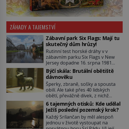
ZÁHADY A TAJEMSTVÍ
Zábavní park Six Flags: Mají tu
skutečný dům hrůzy!
Rutinní test horské dráhy v v
zábavním parku Six Flags v New
Jersey dopadne 16. srpna 1981
katastrofou. 20letý technik Scott
Býčí skála: Brutální obětiště
Tyler se zřítí na zem! Zranění jsou
dávnověku
neslučitelná se životem. „Nepoužil
Šperky, zbraně, sošky a spousta
bezpečnostní zábranu,“ osvětlí
obilí. Ale také přes 40 lidských
smrtelnou nehodu tiskový mluvčí
obětí, převážně dívek, z nichž
parku a vyšetřovatelé mu dávají za
některým rozetnou hlavu a
pravdu: „Atrakce je v pořádku.“ A
6 tajemných otisků: Kde udělal
useknou končetiny. To je slavný
pak přijde srpen roku […]
Ježíš poslední pozemský krok?
halštatský pohřeb. V Evropě
Každý Srílančan by měl alespoň
nevídaný objev, který dodnes
jednou v životě vystoupat na
neumíme vysvětlit… Jeho koníčkem
posvátnou horu Srí Pádu. Již její