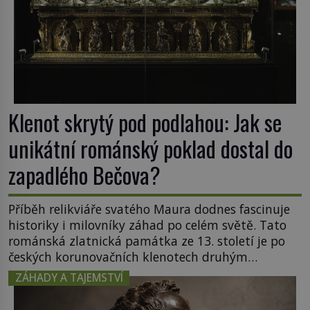
Klenot skrytý pod podlahou: Jak se
unikátní románský poklad dostal do
zapadlého Bečova?
Příběh relikviáře svatého Maura dodnes fascinuje
historiky i milovníky záhad po celém světě. Tato
románská zlatnická památka ze 13. století je po
českých korunovačních klenotech druhým
nejcennějším movitým majetkem v České
ZÁHADY A TAJEMSTVÍ
republice. Přestože byl klenot v roce 1985 po
dramatickém pátrání kriminalistů úspěšně