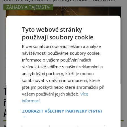
poznání. Jenže po jeho smrti se jeho slavné sbírky
ZÁHADY A TAJEMSTVÍ
začínají rozpadat a část z nich mizí navždy. Kdo
odnesl nejvzácnější knihy? A existují ještě někde
zapomenuté rukopisy, které nikdo […]
Tyto webové stránky
používají soubory cookie.
K personalizaci obsahu, reklam a analýze
návštěvnosti používáme soubory cookie.
Informace o vašem používání našich
stránek také sdílíme s našimi reklamními a
analytickými partnery, kteří je mohou
kombinovat s dalšími informacemi, které
jste jim poskytli nebo které shromáždili při
Tajemná Terra Australis: Dopluly
vašem používání jejich služeb.
Více
římské obchodní lodě až do
informací
Austrálie?
ZOBRAZIT VŠECHNY PARTNERY
(1616)
→
Australský kontinent začali Evropané objevovat a