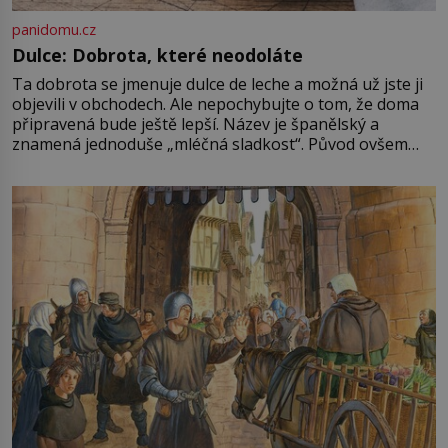
panidomu.cz
Dulce: Dobrota, které neodoláte
Ta dobrota se jmenuje dulce de leche a možná už jste ji
objevili v obchodech. Ale nepochybujte o tom, že doma
připravená bude ještě lepší. Název je španělský a
znamená jednoduše „mléčná sladkost“. Původ ovšem
není úplně jednoznačný, o autorství této receptury se
pře hned několik latinskoamerických zemí a k tomu
Francie, kde se traduje,