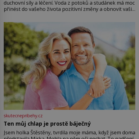
duchovní síly a léčení. Voda z potoků a studánek má moc
přinést do vašeho života pozitivní změny a obnovit vaši
energii. Využitím těchto přírodních zdrojů v magii
můžete obohatit své rituály a přinést do svého života
větší harmonii a klid. Je důležité
skutecnepribehy.cz
Ten můj chlap je prostě báječný
Jsem holka Štěstěny, tvrdila moje máma, když jsem doma
představila Mirka. Mohla na něm oči nechat. To nadšení