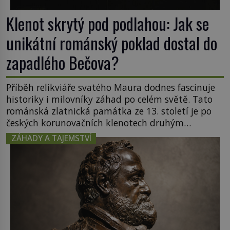
Klenot skrytý pod podlahou: Jak se
unikátní románský poklad dostal do
zapadlého Bečova?
Příběh relikviáře svatého Maura dodnes fascinuje
historiky i milovníky záhad po celém světě. Tato
románská zlatnická památka ze 13. století je po
českých korunovačních klenotech druhým
nejcennějším movitým majetkem v České
ZÁHADY A TAJEMSTVÍ
republice. Přestože byl klenot v roce 1985 po
dramatickém pátrání kriminalistů úspěšně
nalezen, jeho minulost stále obestírá hustá mlha.
Otázky, jak přesně se tato […]