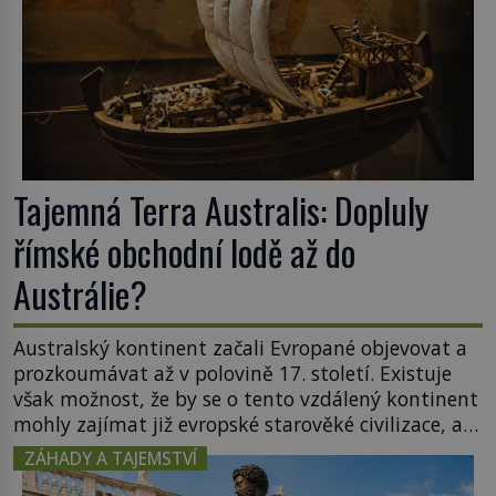
Tajemná Terra Australis: Dopluly
římské obchodní lodě až do
Austrálie?
Australský kontinent začali Evropané objevovat a
prozkoumávat až v polovině 17. století. Existuje
však možnost, že by se o tento vzdálený kontinent
mohly zajímat již evropské starověké civilizace, a
to o 15 století dříve? Již od starověku kartografové
ZÁHADY A TAJEMSTVÍ
zakreslovali do map záhadný kontinent Terra