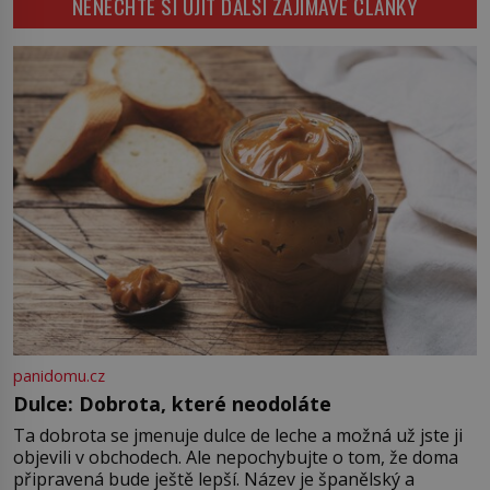
NENECHTE SI UJÍT DALŠÍ ZAJÍMAVÉ ČLÁNKY
schovává mince, jiný zapalovač
podílí se […]
nebo sluchátka. Její skutečný
původ je ale mnohem starší než
mobilní telefony i drobné do
automatu. Vzniká kvůli předmětu,
bez něhož si muži 19. […]
panidomu.cz
Dulce: Dobrota, které neodoláte
Ta dobrota se jmenuje dulce de leche a možná už jste ji
objevili v obchodech. Ale nepochybujte o tom, že doma
připravená bude ještě lepší. Název je španělský a