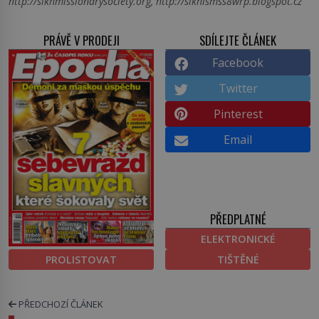
http://sikhmissionarysociety.org, http://sikhismss8wrp.blogspot.cz
PRÁVĚ V PRODEJI
SDÍLEJTE ČLÁNEK
Facebook
Twitter
Pinterest
Email
PŘEDPLATNÉ
ELEKTRONICKÉ
PROLISTOVAT
TIŠTĚNÉ
PŘEDCHOZÍ ČLÁNEK