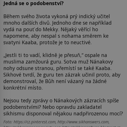
Jedná se o podobenství?
Během svého života vykoná prý indický učitel
mnoho dalších divů. Jednoho dne se například
vydá na pouť do Mekky. Nějaký věřící ho
napomene, aby nespal s nohama směrem ke
svatyni Kaaba, protože je to neuctivé.
„Jestli ti to vadí, klidně je přesuň,“ ospale na
muslima zamžourá guru. Sotva muž Nánakovy
nohy odsune stranou, přemístí se také Kaaba.
Sikhové tvrdí, že guru ten zázrak učinil proto, aby
demonstroval, že Bůh není vázaný na žádné
konkrétní místo.
Nejsou tedy zprávy o Nánakových zázracích spíše
podobenstvími? Nebo opravdu zakladatel
sikhismu disponoval nějakou nadpřirozenou mocí?
Foto: https://cz.pinterest.com, http://www.sikhanswers.com,