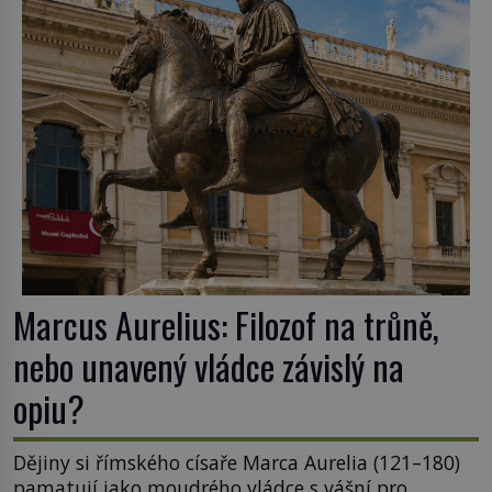
Australis – Jižní zemi. Proč? Do jisté míry to byl
smysl pro […]
Marcus Aurelius: Filozof na trůně,
nebo unavený vládce závislý na
opiu?
Dějiny si římského císaře Marca Aurelia (121–180)
pamatují jako moudrého vládce s vášní pro