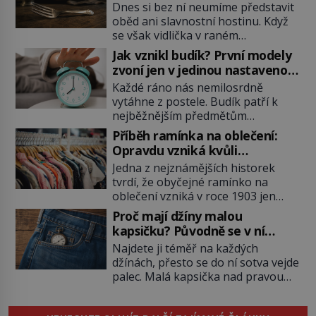
samotného satana?
Dnes si bez ní neumíme představit
oběd ani slavnostní hostinu. Když
se však vidlička v raném
středověku objevuje na evropských
Jak vznikl budík? První modely
stolech, vzbuzuje pohoršení,
zvoní jen v jedinou nastavenou
posměch i strach. Mnozí duchovní ji
hodinu
Každé ráno nás nemilosrdně
označují za projev pýchy a
vytáhne z postele. Budík patří k
zbytečného přepychu, někteří
nejběžnějším předmětům
dokonce za nástroj ďábla. Trvá
domácnosti, jeho cesta k dnešní
téměř sedm století, než se z
Příběh ramínka na oblečení:
podobě je ale překvapivě dlouhá.
opovrhovaného předmětu stává
Opravdu vzniká kvůli
První lidé se probouzejí podle
nepostradatelná součást stolování.
zapomenutému kabátu?
Jedna z nejznámějších historek
slunce, kohoutů nebo kostelních
První […]
tvrdí, že obyčejné ramínko na
zvonů. Když se konečně objeví
oblečení vzniká v roce 1903 jen
první skutečný mechanický budík,
proto, že zaměstnanec americké
má jednu zásadní nevýhodu,
Proč mají džíny malou
továrny nenajde volný věšák na
zazvoní pouze ve čtyři hodiny ráno
kapsičku? Původně se v ní
kabát. Je to ale skutečně pravda?
a jiný čas nastavit neumí. […]
schovávají kapesní hodinky, ne
Najdete ji téměř na každých
Historici upozorňují, že příběh je
mince
džínách, přesto se do ní sotva vejde
zčásti legendou. Moderní drátěné
palec. Malá kapsička nad pravou
ramínko skutečně vzniká na
přední kapsou budí zvědavost už
začátku 20. století, jeho kořeny
celé generace. Někdo do ní
však sahají mnohem hlouběji a