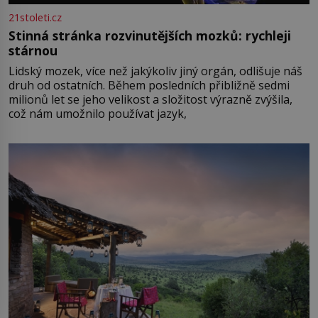
21stoleti.cz
Stinná stránka rozvinutějších mozků: rychleji
stárnou
Lidský mozek, více než jakýkoliv jiný orgán, odlišuje náš
druh od ostatních. Během posledních přibližně sedmi
milionů let se jeho velikost a složitost výrazně zvýšila,
což nám umožnilo používat jazyk,