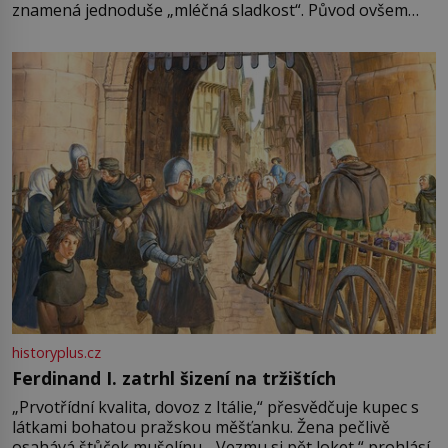
znamená jednoduše „mléčná sladkost“. Původ ovšem
není úplně jednoznačný, o autorství této receptury se
pře hned několik latinskoamerických zemí a k tomu
Francie, kde se traduje,
historyplus.cz
Ferdinand I. zatrhl šizení na tržištích
„Prvotřídní kvalita, dovoz z Itálie,“ přesvědčuje kupec s
látkami bohatou pražskou měšťanku. Žena pečlivě
osahává štůček mušelínu. „Vezmu si pět loket,“ prohlásí.