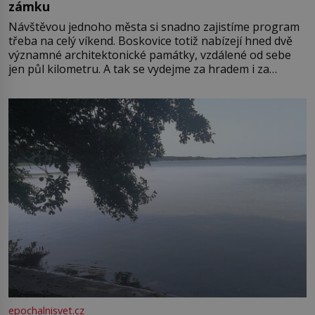
zámku
Návštěvou jednoho města si snadno zajistíme program
třeba na celý víkend. Boskovice totiž nabízejí hned dvě
významné architektonické památky, vzdálené od sebe
jen půl kilometru. A tak se vydejme za hradem i za
zámkem do krásné jihomoravské krajiny. Trhová osada
Boskovice na okraji Drahanské vrchoviny vznikla někdy
ve13. století, a už v roce 1313 kronikáři zaznamenali
epochalnisvet.cz