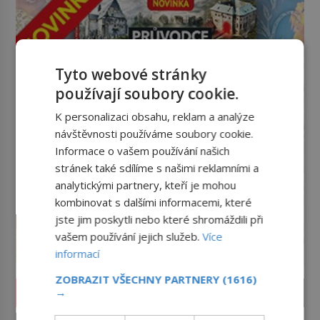
Tyto webové stránky
používají soubory cookie.
K personalizaci obsahu, reklam a analýze
návštěvnosti používáme soubory cookie.
Informace o vašem používání našich
stránek také sdílíme s našimi reklamními a
analytickými partnery, kteří je mohou
kombinovat s dalšími informacemi, které
jste jim poskytli nebo které shromáždili při
vašem používání jejich služeb.
Více
informací
ZOBRAZIT VŠECHNY PARTNERY
(1616)
LIFESTYLE
→