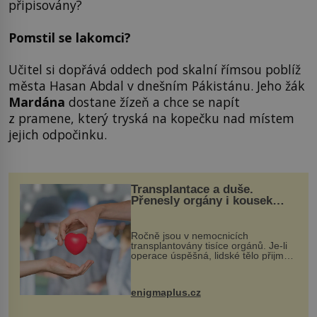
připisovány?
Pomstil se lakomci?
Učitel si dopřává oddech pod skalní římsou poblíž
města Hasan Abdal v dnešním Pákistánu. Jeho žák
Mardána
dostane žízeň a chce se napít
z pramene, který tryská na kopečku nad místem
jejich odpočinku.
Transplantace a duše.
Přenesly orgány i kousek
osobnosti dárce?
Ročně jsou v nemocnicích
transplantovány tisíce orgánů. Je-li
operace úspěšná, lidské tělo přijme
darovaný orgán za své a pacient
může vést plnohodnotný život. Ale co
když při transplantaci nepřijímám...
enigmaplus.cz