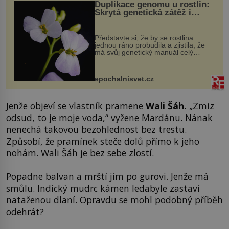
Duplikace genomu u rostlin:
Skrytá genetická zátěž i
evoluční výhoda
Představte si, že by se rostlina
jednou ráno probudila a zjistila, že
má svůj genetický manuál celý
dvakrát. Přesně to se občas v
přírodě stane – a podle nového
výzkumu to může být pro druhy
epochalnisvet.cz
vstupenka...
Jenže objeví se vlastník pramene
Wali Šáh.
„Zmiz
odsud, to je moje voda,“ vyžene Mardánu. Nának
nenechá takovou bezohlednost bez trestu.
Způsobí, že pramínek steče dolů přímo k jeho
nohám. Wali Šáh je bez sebe zlostí.
Popadne balvan a mrští jím po gurovi. Jenže má
smůlu. Indický mudrc kámen ledabyle zastaví
nataženou dlaní. Opravdu se mohl podobný příběh
odehrát?