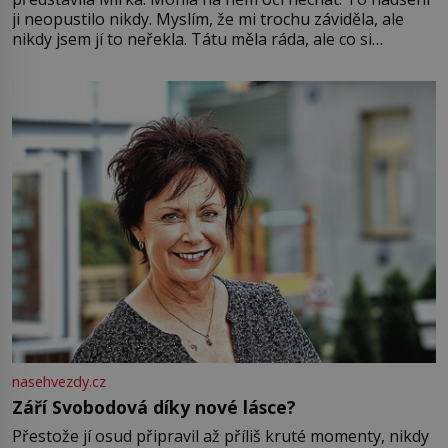
ji neopustilo nikdy. Myslím, že mi trochu záviděla, ale
nikdy jsem jí to neřekla. Tátu měla ráda, ale co si
pamatuji, tak jsme s Mirkem byli zamilovaní mnohem víc.
Jsme spolu moc rádi Tehdy byla jiná doba, když
nasehvezdy.cz
Září Svobodová díky nové lásce?
Přestože jí osud připravil až příliš kruté momenty, nikdy