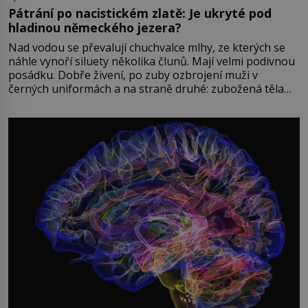
Pátrání po nacistickém zlatě: Je ukryté pod
hladinou německého jezera?
Nad vodou se převalují chuchvalce mlhy, ze kterých se
náhle vynoří siluety několika člunů. Mají velmi podivnou
posádku. Dobře živení, po zuby ozbrojení muži v
černých uniformách a na straně druhé: zubožená těla
oblečená v chatrných vězeňských hadrech. Co tato
přízračná scéna znamená? Je jaro roku 1945, druhá
světová válka se chýlí ke konci. Jezero Stolpsee