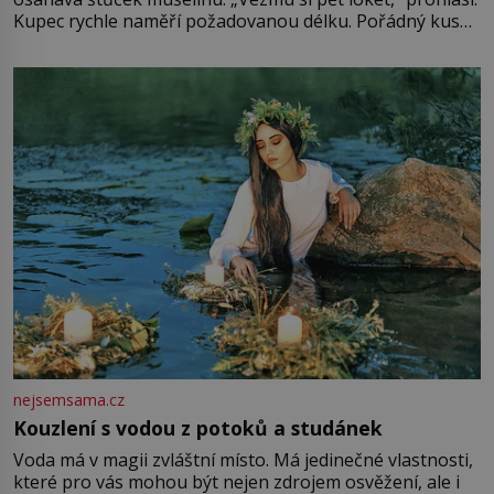
Kupec rychle naměří požadovanou délku. Pořádný kus
mu přitom zůstane za prsty… „Na šaty ho bude málo,
milostpaní. Stačí jenom na sukni,“ zhodnotí švadlena
množství růžového mušelínu. „Ošidili vás, podívejte.“
Vezme do ruky dřevěnou
nejsemsama.cz
Kouzlení s vodou z potoků a studánek
Voda má v magii zvláštní místo. Má jedinečné vlastnosti,
které pro vás mohou být nejen zdrojem osvěžení, ale i