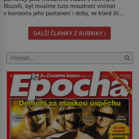
filozofii, byť musíme tuto moudrost vnímat
v kontextu jeho postavení i doby, ve které žil.
Máme však nyní rozbít tuto obecně přijímanou
pravdu na padrť a prohlásit, že to byl jen životem
DALŠÍ ČLÁNKY Z RUBRIKY ›
unavený a drogou ovládaný muž? Marcus Aurelius
byl zastáncem stoicismu, učení, […]