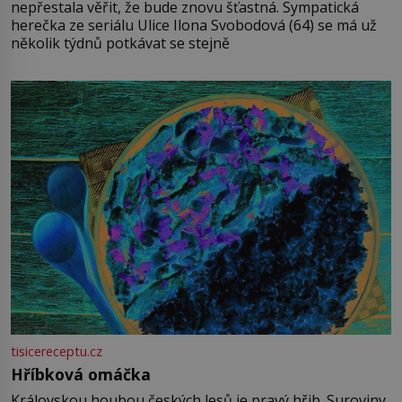
nepřestala věřit, že bude znovu šťastná. Sympatická
herečka ze seriálu Ulice Ilona Svobodová (64) se má už
několik týdnů potkávat se stejně
tisicereceptu.cz
Hříbková omáčka
Královskou houbou českých lesů je pravý hřib. Suroviny