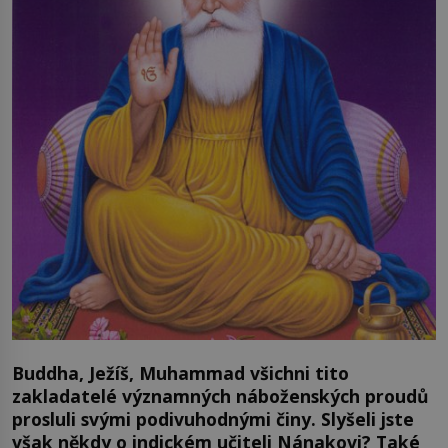
Buddha, Ježíš, Muhammad všichni tito
zakladatelé významných náboženských proudů
prosluli svými podivuhodnými činy. Slyšeli jste
však někdy o indickém učiteli Nánakovi? Také