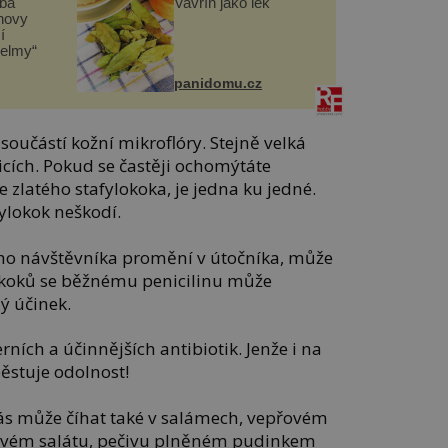
čba
Vavřín jako lék
novy
í
helmy“
panidomu.cz
u součástí kožní mikroflóry. Stejně velká
nicích. Pokud se častěji ochomýtáte
 zlatého stafylokoka, je jedna ku jedné.
fylokok neškodí.
ho návštěvníka promění v útočníka, může
ylokoků se běžnému penicilinu může
ý účinek.
ích a účinnějších antibiotik. Jenže i na
pěstuje odolnost!
vás může číhat také v salámech, vepřovém
ovém salátu, pečivu plněném pudinkem