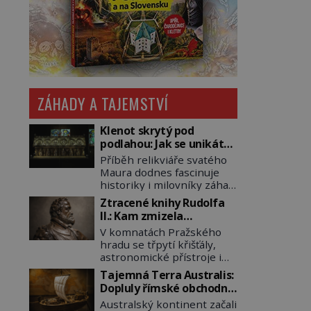
ZÁHADY A TAJEMSTVÍ
Klenot skrytý pod
podlahou: Jak se unikátní
románský poklad dostal
Příběh relikviáře svatého
do zapadlého Bečova?
Maura dodnes fascinuje
historiky i milovníky záhad
po celém světě. Tato
Ztracené knihy Rudolfa
románská zlatnická
II.: Kam zmizela
památka ze 13. století je
nejzáhadnější knihovna
V komnatách Pražského
po českých korunovačních
Evropy?
hradu se třpytí křišťály,
klenotech druhým
astronomické přístroje i
nejcennějším movitým
podivné alchymistické
majetkem v České
Tajemná Terra Australis:
rukopisy. Císař Rudolf II.
republice. Přestože byl
Dopluly římské obchodní
shromažďuje vše, co
klenot v roce 1985 po
lodě až do Austrálie?
Australský kontinent začali
souvisí s tajemstvím
dramatickém pátrání