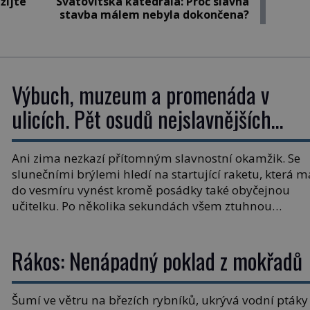
žijte
Svatovítská katedrála: Proč slavná
stavba málem nebyla dokončena?
Výbuch, muzeum a promenáda v
ulicích. Pět osudů nejslavnějších
raketoplánů
Ani zima nezkazí přítomným slavnostní okamžik. Se
slunečními brýlemi hledí na startující raketu, která m
do vesmíru vynést kromě posádky také obyčejnou
učitelku. Po několika sekundách všem ztuhnou
úsměvy, stroj totiž exploduje. Jejich konstrukce není
z levného kraje, daňové poplatníky stojí miliardy
Rákos: Nenápadný poklad z mokřadů
dolarů. Na druhou stranu zvládnou jen představiteln
věci. Na malé kousky Název: Columbia První […]
Šumí ve větru na březích rybníků, ukrývá vodní ptáky