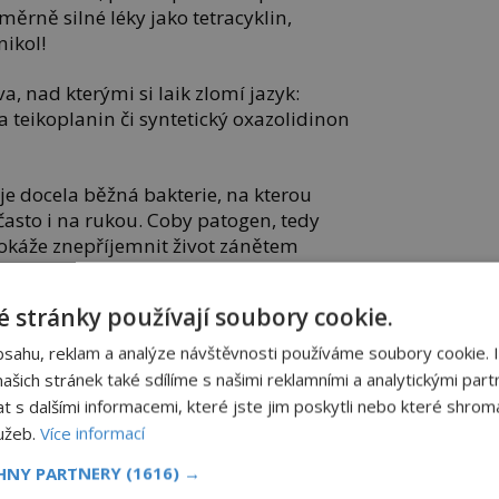
měrně silné léky jako tetracyklin,
nikol!
va, nad kterými si laik zlomí jazyk:
 teikoplanin či syntetický oxazolidinon
 docela běžná bakterie, na kterou
 často i na rukou. Coby patogen, tedy
okáže znepříjemnit život zánětem
ního ucha.
 stránky používají soubory cookie.
vaté toxiny, stojí v centru pozornosti
iotikům si vypěstovala také
bsahu, reklam a analýze návštěvnosti používáme soubory cookie. 
 Při mnohonásobném zvětšení vypadá
šich stránek také sdílíme s našimi reklamními a analytickými partn
s dalšími informacemi, které jste jim poskytli nebo které shromá
lužeb.
Více informací
hovou molekulu deoxyribonukleové
CHNY PARTNERY
(1616) →
hopná replikace. Právě v ní tkví