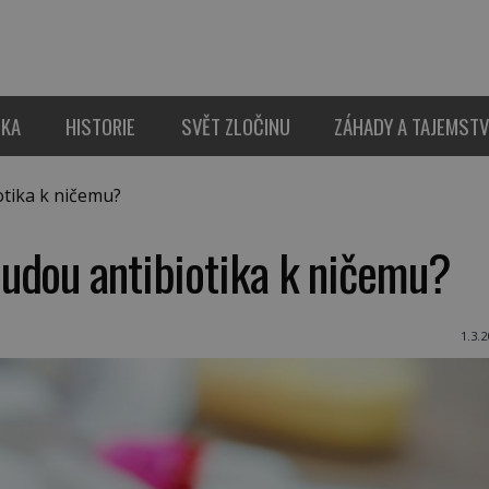
IKA
HISTORIE
SVĚT ZLOČINU
ZÁHADY A TAJEMSTV
tika k ničemu?
udou antibiotika k ničemu?
1.3.