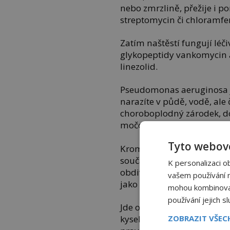
nebo zmrzlině, přežije i po
streptomycin či chloramfe
Zatím naštěstí fungují léči
glykopeptidy vankomycin a
linezolid.
Pseudomonas aeruginosa je
narazíte v půdě, vodě, ale
choroboplodný zárodek, d
močových cest nebo střed
Tyto webové
Krom toho, že vylučuje jedo
současné vědy. Proti antib
K personalizaci o
obdivuhodnou rezistenci.
vašem používání na
jako náhrdelník.
mohou kombinovat 
používání jejich s
Jde o plazmid, malou kru
ZOBRAZIT VŠE
kyseliny (DNA), která je sc