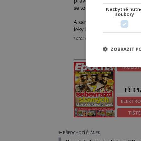
pravděpodobně kouzlo vyb
se totiž převádí společně s
Nezbytně nutn
soubory
A samozřejmě, přežijí ty ne
léky k smíchu.
Foto: shutterstock.com, Janice Car
ZOBRAZIT P
PRÁVĚ V PRODEJI
PROLIS
PŘEDPL
ELEKTRO
TIŠT
PŘEDCHOZÍ ČLÁNEK