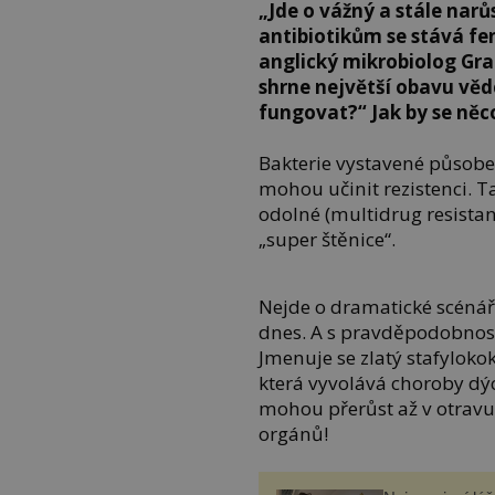
„Jde o vážný a stále narů
antibiotikům se stává fe
anglický mikrobiolog Gra
shrne největší obavu věd
fungovat?“ Jak by se ně
Bakterie vystavené působen
mohou učinit rezistenci. 
odolné (multidrug resistan
„super štěnice“.
Nejde o dramatické scénáře
dnes. A s pravděpodobnost
Jmenuje se zlatý stafylokok
která vyvolává choroby dýc
mohou přerůst až v otravu 
orgánů!