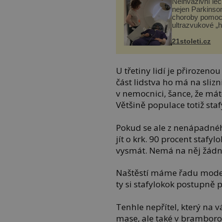
Neinvazivní lé
nejen Parkinso
choroby pomoc
ultrazvukové „
21stoleti.cz
U třetiny lidí je přirozeno
část lidstva ho má na sliz
v nemocnici, šance, že máte
Většině populace totiž sta
Pokud se ale z nenápadné
jít o krk. 90 procent staf
vysmát. Nemá na něj žádn
Naštěstí máme řadu modern
ty si stafylokok postupně 
Tenhle nepřítel, který na 
mase, ale také v brambor