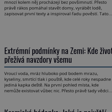
mnozí kolem něj procházejí bez povšimnutí. Přesto
právě rákos pomáhal stavět domy, vyrábět lodě,
zapisovat první texty a inspiroval řadu pověstí. Tato
skromná, ale užitečná rostlina provází člověka už tisí
let. Většina lidí vnímá rákos jen jako obyčejnou kulisu
letního koupání. Stačí se však podívat […]
Extrémní podmínky na Zemi: Kde živo
přežívá navzdory všemu
Vroucí voda, mráz hluboko pod bodem mrazu,
kyseliny, smrtící tlak i pouště, kde celé roky nespadne
jediná kapka deště. Na první pohled místa, kde
nemůže existovat vůbec nic. Přesto právě tady vědci
objevují organismy, které posouvají hranice života.
Každý nový nález mění naše představy o tom, co
všechno dokáže příroda a napovídá, kde bychom