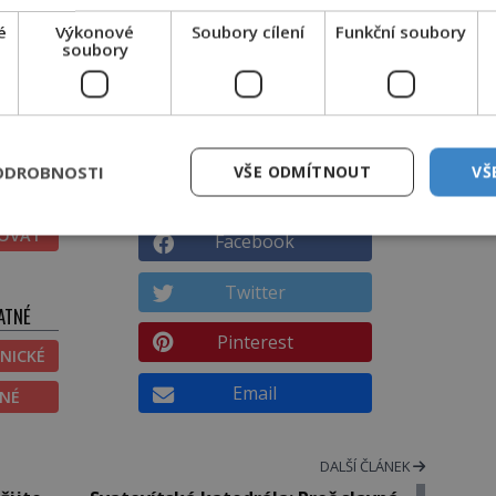
udované rezistence na antibiotika. Geny
 replikací plazmidů.
é
Výkonové
Soubory cílení
Funkční soubory
soubory
jlépe vyvinuté – tedy ty, kterým jsou naše
r
ODROBNOSTI
VŠE ODMÍTNOUT
VŠ
SDÍLEJTE ČLÁNEK
TOVAT
Facebook
Twitter
ATNÉ
Pinterest
NICKÉ
Email
ĚNÉ
DALŠÍ ČLÁNEK