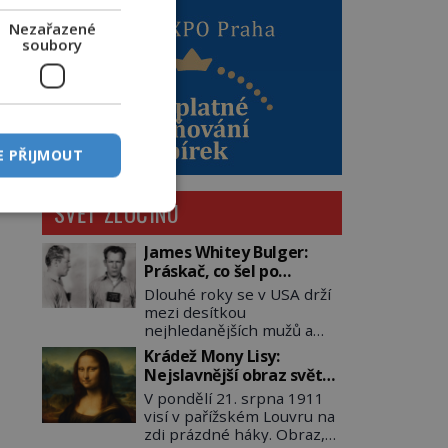
Nezařazené
soubory
E PŘIJMOUT
SVĚT ZLOČINU
James Whitey Bulger:
Práskač, co šel po
práskačích
Dlouhé roky se v USA drží
mezi desítkou
nejhledanějších mužů a
dopracuje to až na číslo
Krádež Mony Lisy:
dvě – hned po Usámovi bin
Nejslavnější obraz světa
Ládinovi (1957–2011). To je
zůstane dva roky
V pondělí 21. srpna 1911
James „Whitey“ Bulger
nezvěstný
visí v pařížském Louvru na
(1929–2018) viněný ze
zdi prázdné háky. Obraz,
spoluúčasti na 19