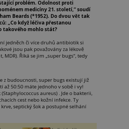
stající problém. Odolnost proti
noménem medicíny 21. století,“ soudí
ham Beards (*1952). Do dvou vět tak
ců: „Co když léčiva přestanou
co takového mohlo stát?
í jedněch či více druhů antibiotik si
Takové jsou pak považovány za lékově
t, MDR). Říká se jim „super bugs“, tedy
 z budoucnosti, super bugs existují již
í až 50:50 máte jednoho v sobě i vy!
 (Staphylococcus aureus) . Jde o bakterii,
hacích cest nebo kožní infekce. Ty
krve, septický šok a postupné selhání