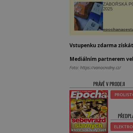
ZÁBOŘSKÁ P
2025
epochanacest
Vstupenku zdarma získá
Mediálním partnerem vele
Foto: https://vanocnidny.cz/
PRÁVĚ V PRODEJI
PROLIS
PŘEDPL
ELEKTRO