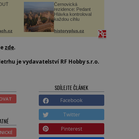
OUŤ
Černovická
rezidence: Pedant
Hlávka kontroloval
každou cihlu
ach.cz
historyplus.cz
te
zde
.
trhu je vydavatelství RF Hobby s.r.o.
SDÍLEJTE ČLÁNEK
TOVAT
Facebook
Twitter
ATNÉ
Pinterest
NICKÉ