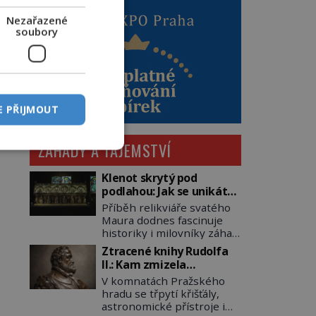
Nezařazené
soubory
E PŘIJMOUT
ZÁHADY A TAJEMSTVÍ
Klenot skrytý pod
podlahou: Jak se unikátní
románský poklad dostal
Příběh relikviáře svatého
do zapadlého Bečova?
Maura dodnes fascinuje
historiky i milovníky záhad
po celém světě. Tato
Ztracené knihy Rudolfa
románská zlatnická
II.: Kam zmizela
památka ze 13. století je
nejzáhadnější knihovna
V komnatách Pražského
po českých korunovačních
Evropy?
hradu se třpytí křišťály,
klenotech druhým
astronomické přístroje i
nejcennějším movitým