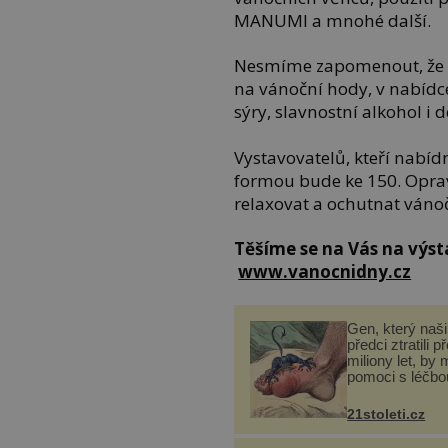
MANUMI a mnohé další.
Nesmíme zapomenout, že v
na vánoční hody, v nabídce
sýry, slavnostní alkohol i d
Vystavovatelů, kteří nabí
formou bude ke 150. Oprav
relaxovat a ochutnat vánoč
Těšíme se na Vás na výst
www.vanocnidny.cz
Gen, který naši 
předci ztratili p
miliony let, by 
pomoci s léčbo
„nemoci králů“
21stoleti.cz