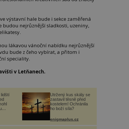
e výstavní hale bude i sekce zaměřená
 budou nejrůznější sladkosti, uzeniny,
elikatesy.
dnou lákavou vánoční nabídku nejrůznější
du bude z čeho vybírat, a přitom i
ní speciality.
avišti v Letňanech.
lidští
Utržený kus skály se
řed
zastavil těsně před
mohl
kostelem! Ochránila
u
ho boží síla?
enigmaplus.cz