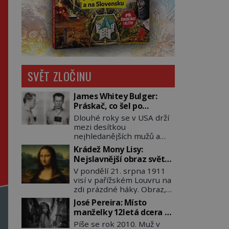
SVĚT ZLOČINU
James Whitey Bulger:
Práskač, co šel po
práskačích
Dlouhé roky se v USA drží
mezi desítkou
nejhledanějších mužů a
dopracuje to až na číslo
Krádež Mony Lisy:
dvě – hned po Usámovi bin
Nejslavnější obraz světa
Ládinovi (1957–2011). To je
zůstane dva roky
V pondělí 21. srpna 1911
James „Whitey“ Bulger
nezvěstný
visí v pařížském Louvru na
(1929–2018) viněný ze
zdi prázdné háky. Obraz,
spoluúčasti na 19
který dnes zná celý svět, je
vraždách, vydírání a lichvy.
José Pereira: Místo
pryč. Zpočátku si nikdo
A samozřejmě, krom toho
manželky 12letá dcera –
nemyslí, že jde o krádež.
je ještě drogový dealer,
a sousedi o všem vědí!
Píše se rok 2010. Muž v
Zaměstnanci jsou
který neváhá odstranit z