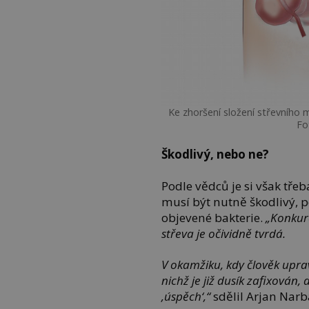
Ke zhoršení složení střevního 
Fo
Škodlivý, nebo ne?
Podle vědců je si však tře
musí být nutně škodlivý, 
objevené bakterie.
„Konkur
střeva je očividně tvrdá.
V okamžiku, kdy člověk upraví
nichž je již dusík zafixován
‚úspěch‘,“
sdělil Arjan Nar