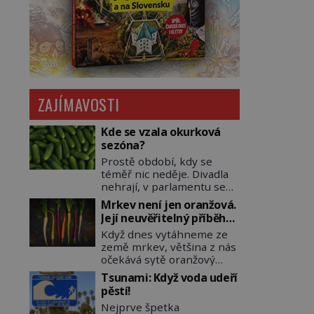
ZAJÍMAVOSTI
Kde se vzala okurková
sezóna?
Prostě období, kdy se
téměř nic neděje. Divadla
nehrají, v parlamentu se
nehlasuje, všichni jsou na
Mrkev není jen oranžová.
dovolené a média tak
Její neuvěřitelný příběh
nemají o čem mluvit a psát.
začíná fialovou barvou
Když dnes vytáhneme ze
A vymýšlejí si proto
země mrkev, většina z nás
témata, které nikoho
očekává sytě oranžový
nezajímají. Proč je však ona
kořen. Jenže po většinu
letní doba spojovaná
Tsunami: Když voda udeří
své historie je mrkev
zrovna s okurkami?
pěstí!
všechno možné, jen ne
Okurkovou sezónu známe
Nejprve špetka
oranžová. Je fialová, žlutá,
už od poloviny 19. století,