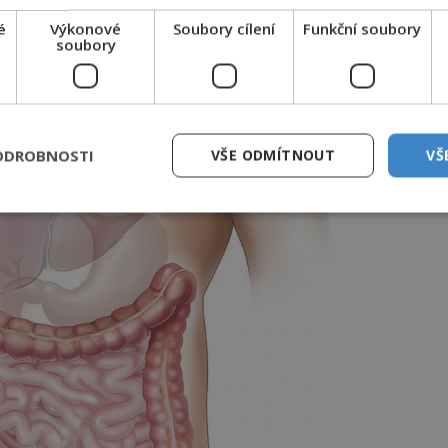
téměř poloviny populace. Detekovat je lze
é
Výkonové
Soubory cílení
Funkční soubory
soubory
icky páchnoucího sirovodíku.
ODROBNOSTI
VŠE ODMÍTNOUT
VŠ