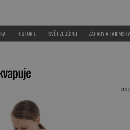
IKA
HISTORIE
SVĚT ZLOČINU
ZÁHADY A TAJEMSTV
kvapuje
21.5.2