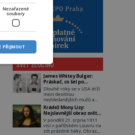
Nezařazené
soubory
E PŘIJMOUT
SVĚT ZLOČINU
James Whitey Bulger:
Práskač, co šel po
práskačích
Dlouhé roky se v USA drží
mezi desítkou
nejhledanějších mužů a
dopracuje to až na číslo
Krádež Mony Lisy:
dvě – hned po Usámovi bin
Nejslavnější obraz světa
Ládinovi (1957–2011). To je
zůstane dva roky
V pondělí 21. srpna 1911
James „Whitey“ Bulger
nezvěstný
visí v pařížském Louvru na
(1929–2018) viněný ze
zdi prázdné háky. Obraz,
spoluúčasti na 19