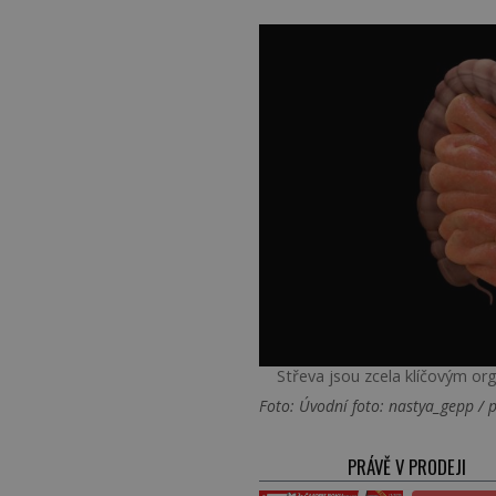
Střeva jsou zcela klíčovým or
Foto: Úvodní foto: nastya_gepp / p
PRÁVĚ V PRODEJI