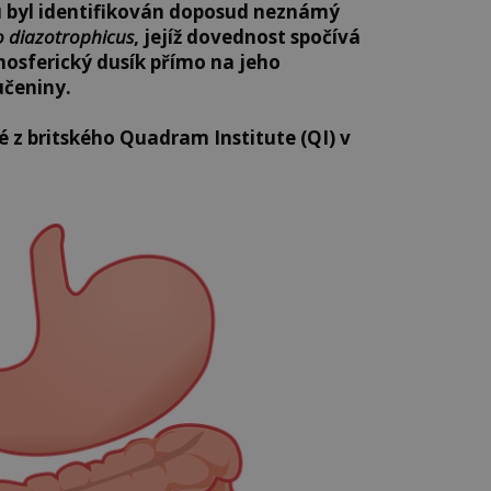
u byl identifikován doposud neznámý
o diazotrophicus
, jejíž dovednost spočívá
mosferický dusík přímo na jeho
učeniny.
é z britského Quadram Institute (QI) v