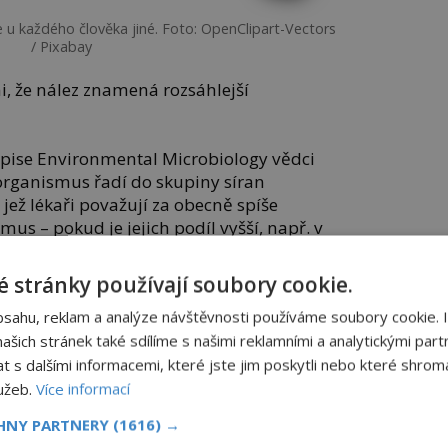
e u každého člověka jiné. Foto: OpenClipart-Vectors
/ Pixabay
i, že nález znamená rozsáhlejší
sopise Environmental Microbiology vědci
oorganismus řadí do skupiny síran
, jež lékaři považují za obecně spíše
mus – pokud je jejich podíl vyšší, např. v
ykle dochází k zánětům střev nebo k
 stránky používají soubory cookie.
bsahu, reklam a analýze návštěvnosti používáme soubory cookie. 
čba
Vavřín jako lék
šich stránek také sdílíme s našimi reklamními a analytickými partn
novy
í
s dalšími informacemi, které jste jim poskytli nebo které shromá
helmy“
lužeb.
Více informací
panidomu.cz
CHNY PARTNERY
(1616) →