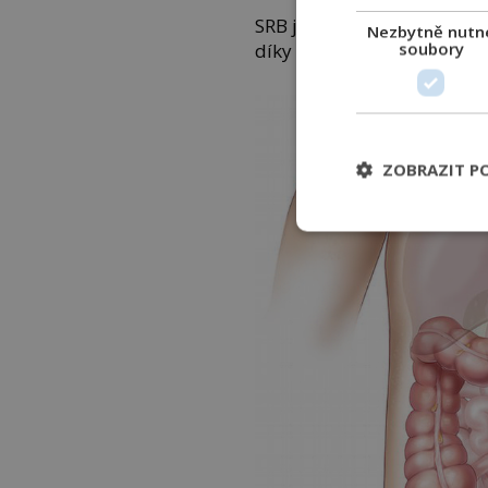
SRB jsou i tak přítomné u 
Nezbytně nutn
soubory
díky produkci charakterist
ZOBRAZIT P