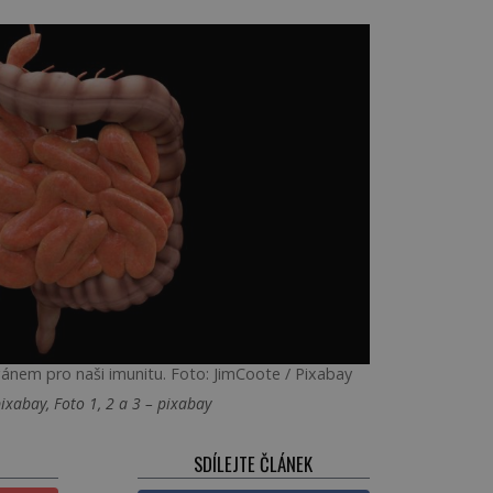
gánem pro naši imunitu. Foto: JimCoote / Pixabay
ixabay, Foto 1, 2 a 3 – pixabay
SDÍLEJTE ČLÁNEK