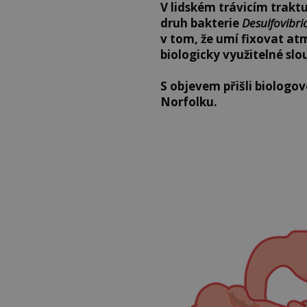
V lidském trávicím trakt
druh bakterie
Desulfovibri
v tom, že umí fixovat at
biologicky využitelné slo
S objevem přišli biologov
Norfolku.