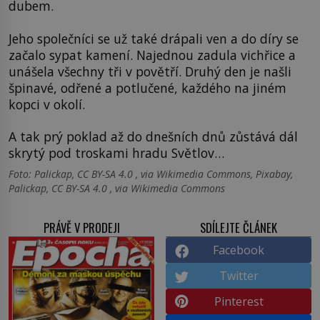
dubem.
Jeho společníci se už také drápali ven a do díry se
začalo sypat kamení. Najednou zadula vichřice a
unášela všechny tři v povětří. Druhý den je našli
špinavé, odřené a potlučené, každého na jiném
kopci v okolí.
A tak prý poklad až do dnešních dnů zůstává dál
skrytý pod troskami hradu Světlov…
Foto: Palickap, CC BY-SA 4.0 , via Wikimedia Commons, Pixabay,
Palickap, CC BY-SA 4.0 , via Wikimedia Commons
PRÁVĚ V PRODEJI
SDÍLEJTE ČLÁNEK
Facebook
Twitter
Pinterest