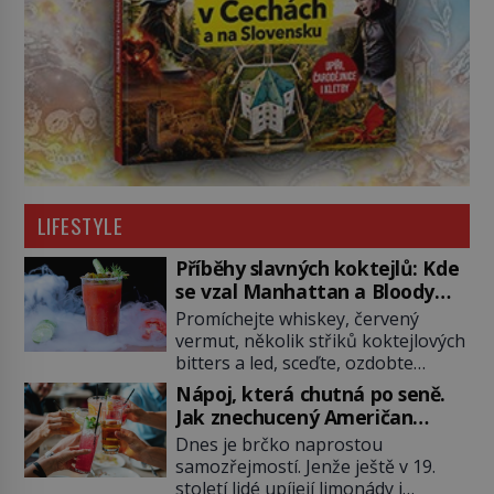
LIFESTYLE
Příběhy slavných koktejlů: Kde
se vzal Manhattan a Bloody
Mary?
Promíchejte whiskey, červený
vermut, několik střiků koktejlových
bitters a led, sceďte, ozdobte
koktejlovou třešinkou a tadá…
Nápoj, která chutná po seně.
Manhattan je tu! A pokud to má být
Jak znechucený Američan
skutečně on, dejte si pozor, ať
vymyslel brčko
Dnes je brčko naprostou
místo klasické americké rye
samozřejmostí. Jenže ještě v 19.
whiskey či klidně bourbonu
století lidé upíjejí limonády i