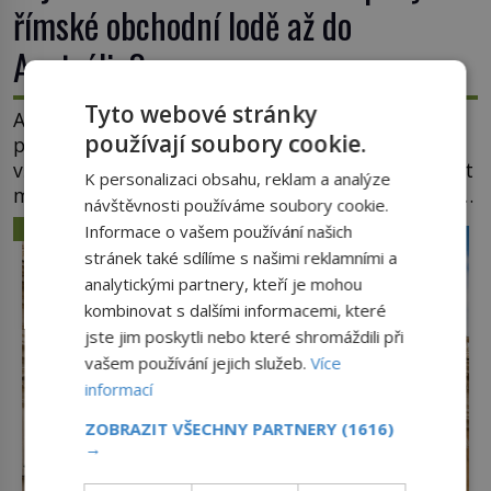
římské obchodní lodě až do
Austrálie?
Tyto webové stránky
Australský kontinent začali Evropané objevovat a
používají soubory cookie.
prozkoumávat až v polovině 17. století. Existuje
však možnost, že by se o tento vzdálený kontinent
K personalizaci obsahu, reklam a analýze
mohly zajímat již evropské starověké civilizace, a
návštěvnosti používáme soubory cookie.
to o 15 století dříve? Již od starověku kartografové
ZÁHADY A TAJEMSTVÍ
Informace o vašem používání našich
zakreslovali do map záhadný kontinent Terra
stránek také sdílíme s našimi reklamními a
Australis – Jižní zemi. Proč? Do jisté míry to byl
analytickými partnery, kteří je mohou
smysl pro […]
kombinovat s dalšími informacemi, které
jste jim poskytli nebo které shromáždili při
vašem používání jejich služeb.
Více
informací
ZOBRAZIT VŠECHNY PARTNERY
(1616)
→