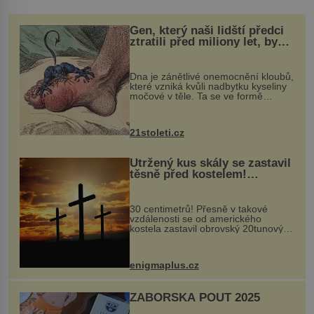
Gen, který naši lidští předci
ztratili před miliony let, by
mohl pomoci s léčbou
„nemoci králů“
Dna je zánětlivé onemocnění kloubů,
které vzniká kvůli nadbytku kyseliny
močové v těle. Ta se ve formě
krystalků ukládá v blízkosti kloubů,
nejčastěji přitom postihuje palce na
nohou, a způsobuje bole...
21stoleti.cz
Utržený kus skály se zastavil
těsně před kostelem!
Ochránila ho boží síla?
30 centimetrů! Přesně v takové
vzdálenosti se od amerického
kostela zastavil obrovský 20tunový
balvan, který se v květnu 2014
nečekaně odtrhl od nedaleké skály
při její demolici. Podle místních stojí
enigmaplus.cz
...
ZÁBOŘSKÁ POUŤ 2025