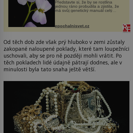
Představte si, že by se rostlina
jednou ráno probudila a zjistila, že
má svůj genetický manuál celý
dvakrát. Přesně to se občas v
přírodě stane – a podle nového
výzkumu to může být pro druhy
epochalnisvet.cz
vstupenka...
Od těch dob zde však prý hluboko v zemi zůstaly
zakopané naloupené poklady, které tam loupežníci
uschovali, aby se pro ně později mohli vrátit. Po
těch pokladech lidé údajně pátrají dodnes, ale v
minulosti byla tato snaha ještě větší.