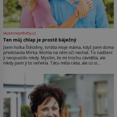
skutecnepribehy.cz
Ten můj chlap je prostě báječný
Jsem holka Štěstěny, tvrdila moje máma, když jsem doma
představila Mirka. Mohla na něm oči nechat. To nadšení
ji neopustilo nikdy. Myslím, že mi trochu záviděla, ale
nikdy jsem jí to neřekla. Tátu měla ráda, ale co si
pamatuji, tak jsme s Mirkem byli zamilovaní mnohem víc.
Jsme spolu moc rádi Tehdy byla jiná doba, když