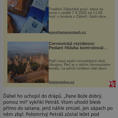
Tradiční Zábořská pouť, která se
koná v neděli 7.9.2025 od 11:00
hod. u kostela v Záboří, části obce
Kly u Mělníka. V programu naleznete
komentovanou prohlídku kostela,
dobovou hudbu, řemesla, atrakce...
epochanacestach.cz
Černovická rezidence:
Pedant Hlávka kontroloval
každou cihlu
Patří mezi sedm novodobých divů
Ukrajiny. Řeč je o obřím černovickém
areálu, za jehož vznikem stál slavný
český architekt Josef Hlávka. Ten si
na něm dal mimořádně záležet. Jeho
stavební plány by při ...
historyplus.cz
Ďábel ho uchopil do drápů. „Pane Bože dobrý,
pomoz mi!“ vykřikl Petráš. Vtom uhodil blesk
přímo do satana, jenž náhle zmizel, jen zápach po
něm zbyl. Polomrtvý Petráš zůstal ležet pod