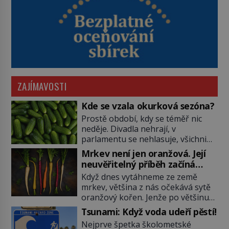
ZAJÍMAVOSTI
Kde se vzala okurková sezóna?
Prostě období, kdy se téměř nic
neděje. Divadla nehrají, v
parlamentu se nehlasuje, všichni
jsou na dovolené a média tak
Mrkev není jen oranžová. Její
nemají o čem mluvit a psát. A
neuvěřitelný příběh začíná
vymýšlejí si proto témata, které
fialovou barvou
Když dnes vytáhneme ze země
nikoho nezajímají. Proč je však ona
mrkev, většina z nás očekává sytě
letní doba spojovaná zrovna s
oranžový kořen. Jenže po většinu
okurkami? Okurkovou sezónu
své historie je mrkev všechno
známe už od poloviny 19. století,
Tsunami: Když voda udeří pěstí!
možné, jen ne oranžová. Je fialová,
ovšem jako Češi […]
Nejprve špetka školometské
žlutá, bílá, někdy dokonce téměř