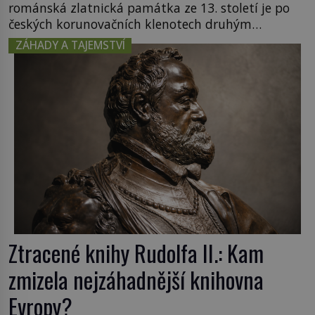
románská zlatnická památka ze 13. století je po
českých korunovačních klenotech druhým
nejcennějším movitým majetkem v České
ZÁHADY A TAJEMSTVÍ
republice. Přestože byl klenot v roce 1985 po
dramatickém pátrání kriminalistů úspěšně
nalezen, jeho minulost stále obestírá hustá mlha.
Otázky, jak přesně se tato […]
Ztracené knihy Rudolfa II.: Kam
zmizela nejzáhadnější knihovna
Evropy?