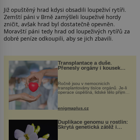
Již opuštěný hrad kdysi obsadili loupeživí rytíři.
Zemští páni v Brně zamýšleli loupeživé hordy
zničit, avšak hrad byl dostatečně opevněn.
Moravští páni tedy hrad od loupeživých rytířů za
dobré peníze odkoupili, aby se jich zbavili.
Transplantace a duše.
Přenesly orgány i kousek
osobnosti dárce?
Ročně jsou v nemocnicích
transplantovány tisíce orgánů. Je-li
operace úspěšná, lidské tělo přijme
darovaný orgán za své a pacient
může vést plnohodnotný život. Ale co
když při transplantaci nepřijímám...
enigmaplus.cz
Duplikace genomu u rostlin:
Skrytá genetická zátěž i
evoluční výhoda