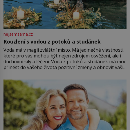
nejsemsama.cz
Kouzlení s vodou z potoků a studánek
Voda má v magii zvláštní místo. Má jedinečné vlastnosti,
které pro vás mohou být nejen zdrojem osvěžení, ale i
duchovní síly a léčení. Voda z potoků a studánek má moc
přinést do vašeho života pozitivní změny a obnovit vaši
energii. Využitím těchto přírodních zdrojů v magii
můžete obohatit své rituály a přinést do svého života
větší harmonii a klid. Je důležité