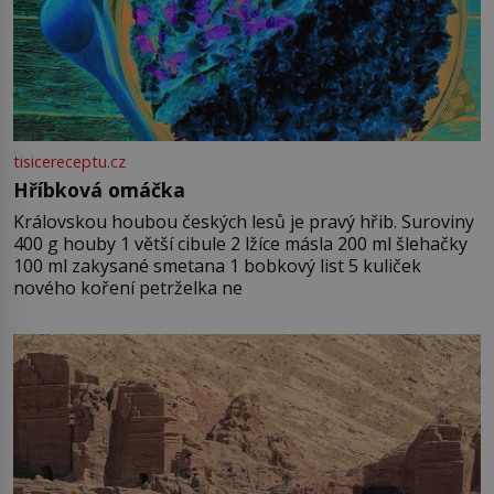
tisicereceptu.cz
Hříbková omáčka
Královskou houbou českých lesů je pravý hřib. Suroviny
400 g houby 1 větší cibule 2 lžíce másla 200 ml šlehačky
100 ml zakysané smetana 1 bobkový list 5 kuliček
nového koření petrželka ne