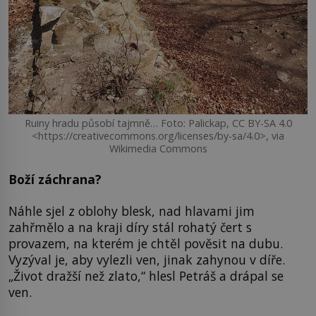
Ruiny hradu působí tajmně… Foto: Palickap, CC BY-SA 4.0
<https://creativecommons.org/licenses/by-sa/4.0>, via
Wikimedia Commons
Boží záchrana?
Náhle sjel z oblohy blesk, nad hlavami jim
zahřmělo a na kraji díry stál rohatý čert s
provazem, na kterém je chtěl pověsit na dubu.
Vyzýval je, aby vylezli ven, jinak zahynou v díře.
„Život dražší než zlato,“ hlesl Petráš a drápal se
ven.