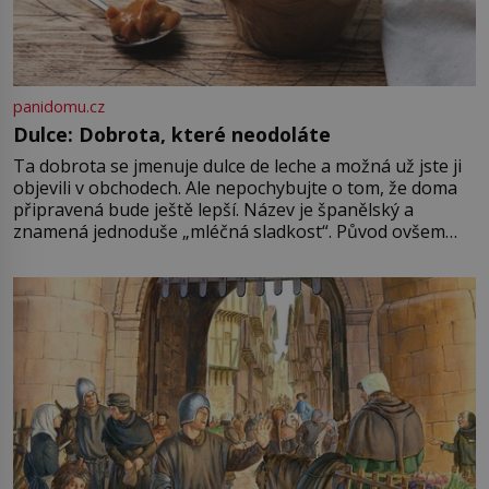
panidomu.cz
Dulce: Dobrota, které neodoláte
Ta dobrota se jmenuje dulce de leche a možná už jste ji
objevili v obchodech. Ale nepochybujte o tom, že doma
připravená bude ještě lepší. Název je španělský a
znamená jednoduše „mléčná sladkost“. Původ ovšem
není úplně jednoznačný, o autorství této receptury se
pře hned několik latinskoamerických zemí a k tomu
Francie, kde se traduje,