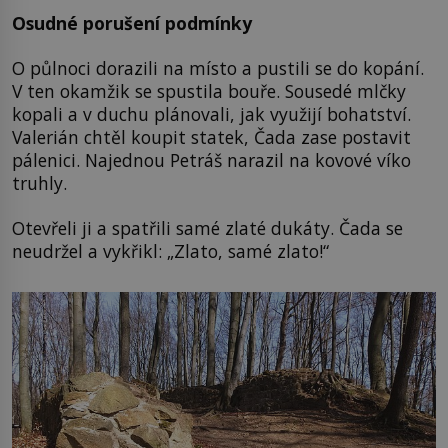
Osudné porušení podmínky
O půlnoci dorazili na místo a pustili se do kopání.
V ten okamžik se spustila bouře. Sousedé mlčky
kopali a v duchu plánovali, jak využijí bohatství.
Valerián chtěl koupit statek, Čada zase postavit
pálenici. Najednou Petráš narazil na kovové víko
truhly.
Otevřeli ji a spatřili samé zlaté dukáty. Čada se
neudržel a vykřikl: „Zlato, samé zlato!“