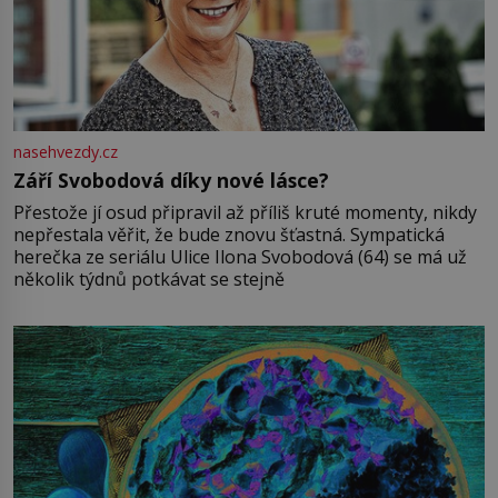
nasehvezdy.cz
Září Svobodová díky nové lásce?
Přestože jí osud připravil až příliš kruté momenty, nikdy
nepřestala věřit, že bude znovu šťastná. Sympatická
herečka ze seriálu Ulice Ilona Svobodová (64) se má už
několik týdnů potkávat se stejně