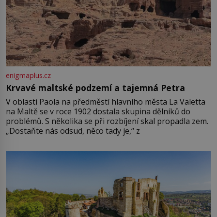
enigmaplus.cz
Krvavé maltské podzemí a tajemná Petra
V oblasti Paola na předměstí hlavního města La Valetta
na Maltě se v roce 1902 dostala skupina dělníků do
problémů. S několika se při rozbíjení skal propadla zem.
„Dostaňte nás odsud, něco tady je,“ z