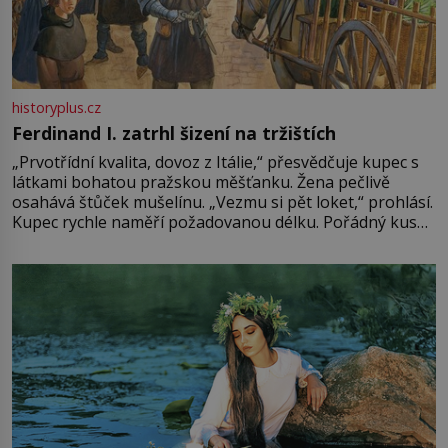
historyplus.cz
Ferdinand I. zatrhl šizení na tržištích
„Prvotřídní kvalita, dovoz z Itálie,“ přesvědčuje kupec s
látkami bohatou pražskou měšťanku. Žena pečlivě
osahává štůček mušelínu. „Vezmu si pět loket,“ prohlásí.
Kupec rychle naměří požadovanou délku. Pořádný kus
mu přitom zůstane za prsty… „Na šaty ho bude málo,
milostpaní. Stačí jenom na sukni,“ zhodnotí švadlena
množství růžového mušelínu. „Ošidili vás, podívejte.“
Vezme do ruky dřevěnou