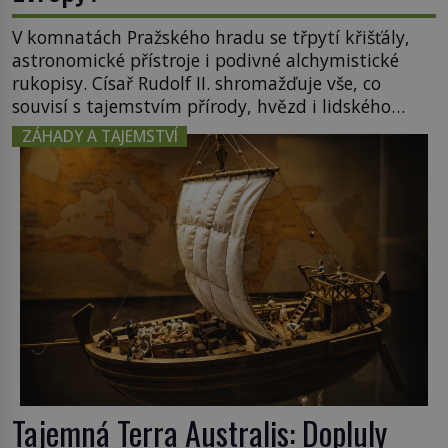
V komnatách Pražského hradu se třpytí křišťály,
astronomické přístroje i podivné alchymistické
rukopisy. Císař Rudolf II. shromažďuje vše, co
souvisí s tajemstvím přírody, hvězd i lidského
poznání. Jenže po jeho smrti se jeho slavné sbírky
ZÁHADY A TAJEMSTVÍ
začínají rozpadat a část z nich mizí navždy. Kdo
odnesl nejvzácnější knihy? A existují ještě někde
zapomenuté rukopisy, které nikdo […]
Tajemná Terra Australis: Dopluly