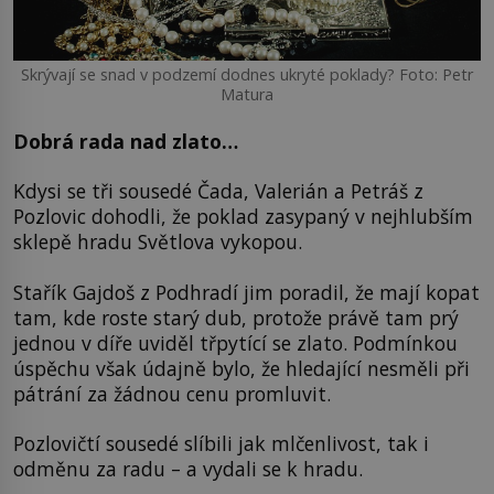
Skrývají se snad v podzemí dodnes ukryté poklady? Foto: Petr
Matura
Dobrá rada nad zlato…
Kdysi se tři sousedé Čada, Valerián a Petráš z
Pozlovic dohodli, že poklad zasypaný v nejhlubším
sklepě hradu Světlova vykopou.
Stařík Gajdoš z Podhradí jim poradil, že mají kopat
tam, kde roste starý dub, protože právě tam prý
jednou v díře uviděl třpytící se zlato. Podmínkou
úspěchu však údajně bylo, že hledající nesměli při
pátrání za žádnou cenu promluvit.
Pozlovičtí sousedé slíbili jak mlčenlivost, tak i
odměnu za radu – a vydali se k hradu.