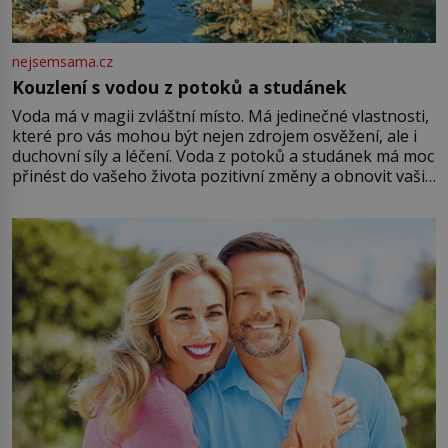
nejsemsama.cz
Kouzlení s vodou z potoků a studánek
Voda má v magii zvláštní místo. Má jedinečné vlastnosti,
které pro vás mohou být nejen zdrojem osvěžení, ale i
duchovní síly a léčení. Voda z potoků a studánek má moc
přinést do vašeho života pozitivní změny a obnovit vaši
energii. Využitím těchto přírodních zdrojů v magii
můžete obohatit své rituály a přinést do svého života
větší harmonii a klid. Je důležité