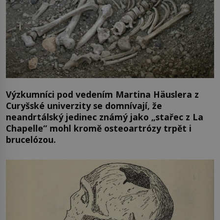
Výzkumníci pod vedením Martina Häuslera z
Curyšské univerzity se domnívají, že
neandrtálský jedinec známý jako „stařec z La
Chapelle“ mohl kromě osteoartrózy trpět i
brucelózou.