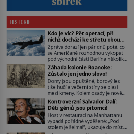
HISTORIE
Kdo je víc? Pět operací, při
nichž dochází ke střetu obou
tajných služeb
Zpráva dorazí jen pár dnů poté, co
se Američané rozhodnou vykopat
pod východní částí Berlína několik
stovek metrů dlouhý tunel. Sověti
Záhada kolonie Roanoke:
na sobě nenechají nic znát a
Zůstalo jen jedno slovo!
nechají nepřítele, aby si myslel, že
Domy jsou opuštěné, borový les
je přechytračil. Cennou informaci
tiše hučí a večerní stíny se plazí
jim dodá jeden z agentů. Oba
mezi kmeny. Kolem osady je nově
tábory jsou zvyklé působit v pozadí
postavená palisáda, ale ani to
a podle situace tlačit, jak oni […]
Kontroverzní Salvador Dalí:
nejspíš nedokáže osadníky
Děti géniů jsou pitomci!
zachránit. Muži, ženy, děti – všichni
Host v restauraci na Manhattanu
jsou pryč. Nadobro a navždycky!
vypadá pořádně vyděšeně: „Pod
Kapitán John White (asi 1539–1593)
stolem je šelma!“, ukazuje do míst,
v srpnu 1587 naposledy zamává
kde má nedaleko sedící Salvador