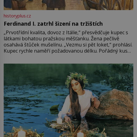
historyplus.cz
Ferdinand I. zatrhl šizení na tržištích
„Prvotřídní kvalita, dovoz z Itálie,“ přesvědčuje kupec s
látkami bohatou pražskou měšťanku. Žena pečlivě
osahává štůček mušelínu. „Vezmu si pět loket,“ prohlásí.
Kupec rychle naměří požadovanou délku. Pořádný kus
mu přitom zůstane za prsty… „Na šaty ho bude málo,
milostpaní. Stačí jenom na sukni,“ zhodnotí švadlena
množství růžového mušelínu. „Ošidili vás, podívejte.“
Vezme do ruky dřevěnou