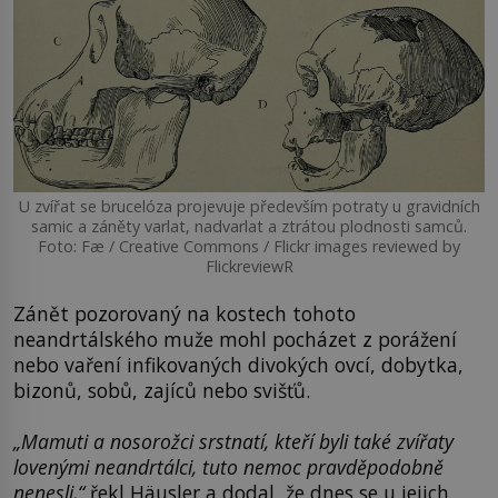
U zvířat se brucelóza projevuje především potraty u gravidních
samic a záněty varlat, nadvarlat a ztrátou plodnosti samců.
Foto: Fæ / Creative Commons / Flickr images reviewed by
FlickreviewR
Zánět pozorovaný na kostech tohoto
neandrtálského muže mohl pocházet z porážení
nebo vaření infikovaných divokých ovcí, dobytka,
bizonů, sobů, zajíců nebo svišťů.
„Mamuti a nosorožci srstnatí, kteří byli také zvířaty
lovenými neandrtálci, tuto nemoc pravděpodobně
nenesli,“
řekl Häusler a dodal, že dnes se u jejich