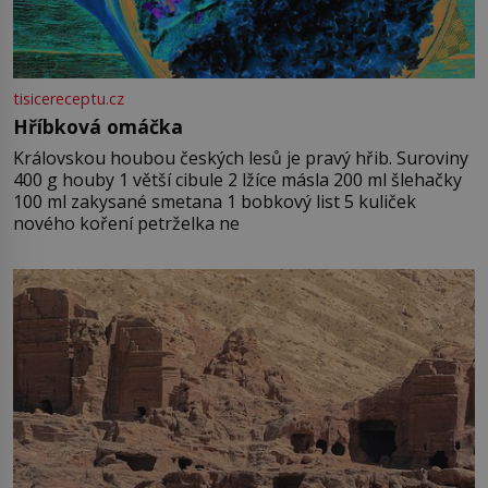
tisicereceptu.cz
Hříbková omáčka
Královskou houbou českých lesů je pravý hřib. Suroviny
400 g houby 1 větší cibule 2 lžíce másla 200 ml šlehačky
100 ml zakysané smetana 1 bobkový list 5 kuliček
nového koření petrželka ne