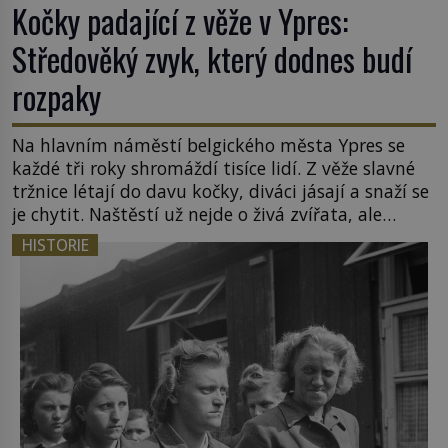
Kočky padající z věže v Ypres:
Středověký zvyk, který dodnes budí
rozpaky
Na hlavním náměstí belgického města Ypres se
každé tři roky shromáždí tisíce lidí. Z věže slavné
tržnice létají do davu kočky, diváci jásají a snaží se
je chytit. Naštěstí už nejde o živá zvířata, ale
jenom o plyšové suvenýry. Kdysi to ale bylo jinak.
HISTORIE
Tato veselá podívaná připomíná jeden z
nejpodivnějších a zároveň nejkrutějších zvyků […]