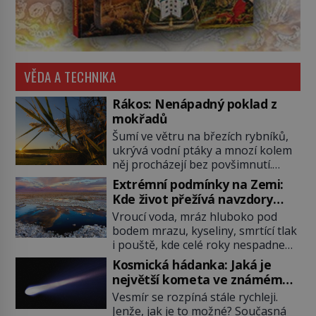
VĚDA A TECHNIKA
Rákos: Nenápadný poklad z
mokřadů
Šumí ve větru na březích rybníků,
ukrývá vodní ptáky a mnozí kolem
něj procházejí bez povšimnutí.
Přesto právě rákos pomáhal stavět
Extrémní podmínky na Zemi:
domy, vyrábět lodě, zapisovat první
Kde život přežívá navzdory
texty a inspiroval řadu pověstí.
všemu
Vroucí voda, mráz hluboko pod
Tato skromná, ale užitečná
bodem mrazu, kyseliny, smrtící tlak
rostlina provází člověka už tisíce
i pouště, kde celé roky nespadne
let. Většina lidí vnímá rákos jen jako
jediná kapka deště. Na první
obyčejnou kulisu letního koupání.
Kosmická hádanka: Jaká je
pohled místa, kde nemůže
Stačí se však podívat […]
největší kometa ve známém
existovat vůbec nic. Přesto právě
vesmíru?
Vesmír se rozpíná stále rychleji.
tady vědci objevují organismy,
Jenže, jak je to možné? Současná
které posouvají hranice života.