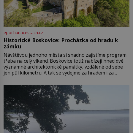
epochanacestach.cz
Historické Boskovice: Procházka od hradu k
zámku
Návštěvou jednoho města si snadno zajistíme program
třeba na celý víkend. Boskovice totiž nabízejí hned dvě
významné architektonické památky, vzdálené od sebe
jen půl kilometru. A tak se vydejme za hradem i za
zámkem do krásné jihomoravské krajiny. Trhová osada
Boskovice na okraji Drahanské vrchoviny vznikla někdy
ve13. století, a už v roce 1313 kronikáři zaznamenali