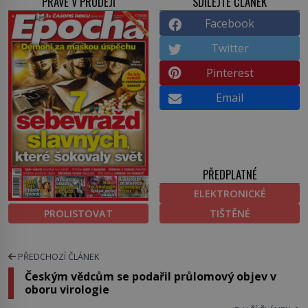
PRÁVĚ V PRODEJI
SDÍLEJTE ČLÁNEK
Facebook
Twitter
Pinterest
Email
PŘEDPLATNÉ
ELEKTRONICKÉ
PROLISTOVAT
TIŠTĚNÉ
PŘEDCHOZÍ ČLÁNEK
Českým vědcům se podařil průlomový objev v
oboru virologie