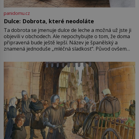
panidomu.cz
Dulce: Dobrota, které neodoláte
Ta dobrota se jmenuje dulce de leche a možná už jste ji
objevili v obchodech. Ale nepochybujte o tom, že doma
připravená bude ještě lepší. Název je španělský a
znamená jednoduše „mléčná sladkost“. Původ ovšem
není úplně jednoznačný, o autorství této receptury se
pře hned několik latinskoamerických zemí a k tomu
Francie, kde se traduje,