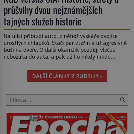
průšvihy dvou nejznámějších
tajných služeb historie
Na ulici přibrzdí auto, z něhož vyskáče dvojice
urostlých chlapíků. Stačí pár vteřin a už agresivně
buší na dveře. O další okamžik později vlečou
nebožáka do auta, a pak už ho nikdy nikdo
nespatří. Dostal se totiž do rukou všemocné KGB.
Jako sourozenci, kteří si nemohou přijít na jméno.
DALŠÍ ČLÁNKY Z RUBRIKY ›
Neustále se předhání v plánování sabotáží, […]