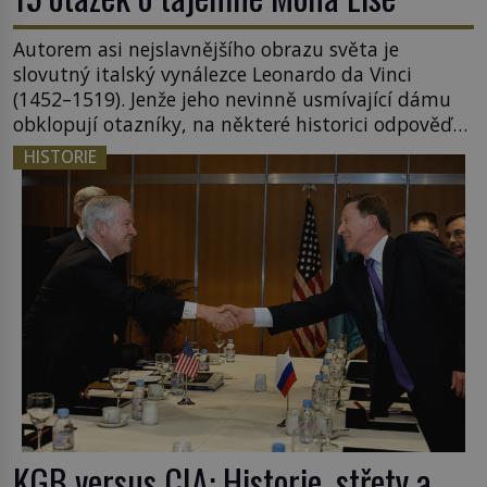
Autorem asi nejslavnějšího obrazu světa je
slovutný italský vynálezce Leonardo da Vinci
(1452–1519). Jenže jeho nevinně usmívající dámu
obklopují otazníky, na některé historici odpověď
objeví, jiné zůstanou nezodpovězené. Kam si ji
HISTORIE
pověsil Napoleon? Samotný císař Napoleon
Bonaparte (1769–1821) má pro malbu slabost, a
tak si ji ještě jako první konzul přemístí do své
ložnice v Tuilerisjkém […]
KGB versus CIA: Historie, střety a