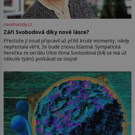
nasehvezdy.cz
Září Svobodová díky nové lásce?
Přestože jí osud připravil až příliš kruté momenty, nikdy
nepřestala věřit, že bude znovu šťastná. Sympatická
herečka ze seriálu Ulice Ilona Svobodová (64) se má už
několik týdnů potkávat se stejně