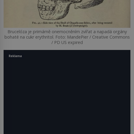
Brucelóza je primárně onemocněním zvířat a napadá orgány
bohaté na cukr erythritol. Foto: MandePier / Creative Commons
/ PD US expired
Reklama