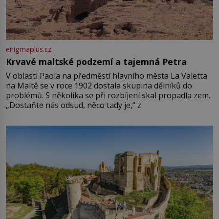
enigmaplus.cz
Krvavé maltské podzemí a tajemná Petra
V oblasti Paola na předměstí hlavního města La Valetta
na Maltě se v roce 1902 dostala skupina dělníků do
problémů. S několika se při rozbíjení skal propadla zem.
„Dostaňte nás odsud, něco tady je,“ z