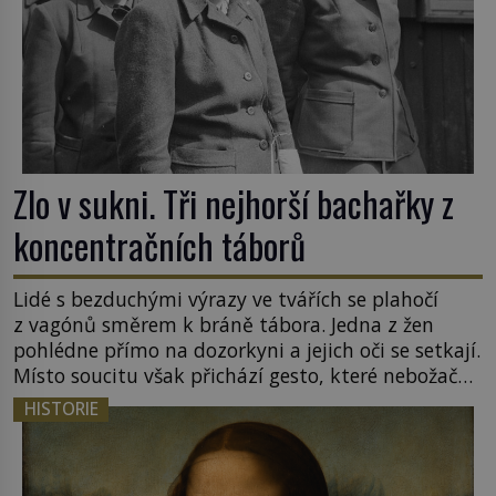
Zlo v sukni. Tři nejhorší bachařky z
koncentračních táborů
Lidé s bezduchými výrazy ve tvářích se plahočí
z vagónů směrem k bráně tábora. Jedna z žen
pohlédne přímo na dozorkyni a jejich oči se setkají.
Místo soucitu však přichází gesto, které nebožačku
posílá rovnou do plynové komory. Jména jako
HISTORIE
Rudolf Höss (1901–1947), Josef Mengele (1911–
1979) či Heinrich Himmler (1900–1945) zná každý,
o koho se historie jen otřela. Jenže […]