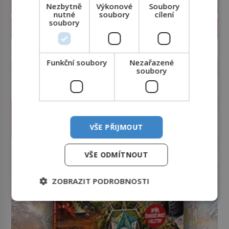
Nezbytně
Výkonové
Soubory
nutné
soubory
cílení
soubory
PROLISTOVAT ČASOPIS
reklama
Funkční soubory
Nezařazené
soubory
VŠE PŘIJMOUT
VŠE ODMÍTNOUT
ZOBRAZIT PODROBNOSTI