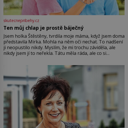
skutecnepribehy.cz
Ten můj chlap je prostě báječný
Jsem holka Štěstěny, tvrdila moje máma, když jsem doma
představila Mirka. Mohla na něm oči nechat. To nadšení
ji neopustilo nikdy. Myslím, že mi trochu záviděla, ale
nikdy jsem jí to neřekla. Tátu měla ráda, ale co si
pamatuji, tak jsme s Mirkem byli zamilovaní mnohem víc.
Jsme spolu moc rádi Tehdy byla jiná doba, když