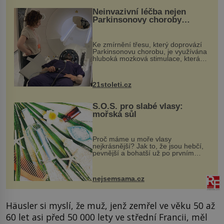
Neinvazivní léčba nejen
Parkinsonovy choroby
pomocí ultrazvukové
„helmy“
Ke zmírnění třesu, který doprovází
Parkinsonovu chorobu, je využívána
hluboká mozková stimulace, která
však vyžaduje vysoce invazivní
zákrok. Ultrazvuk zase není vhodný
k dostatečně přesnému zacílení ...
21stoleti.cz
S.O.S. pro slabé vlasy:
mořská sůl
Proč máme u moře vlasy
nejkrásnější? Jak to, že jsou hebčí,
pevnější a bohatší už po prvním
vykoupání? Protože sůl obsažená v
mořské vodě má blahodárný vliv.
Nejen na tělo a pokožku, ale i na
nejsemsama.cz
vlasy. ...
Häusler si myslí, že muž, jenž zemřel ve věku 50 až
60 let asi před 50 000 lety ve střední Francii, měl