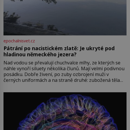
epochalnisvet.cz
Pátrání po nacistickém zlatě: Je ukryté pod
hladinou německého jezera?
Nad vodou se převalují chuchvalce mlhy, ze kterých se
náhle vynoří siluety několika člunů. Mají velmi podivnou
posádku. Dobře živení, po zuby ozbrojení muži v
černých uniformách a na straně druhé: zubožená těla
oblečená v chatrných vězeňských hadrech. Co tato
přízračná scéna znamená? Je jaro roku 1945, druhá
světová válka se chýlí ke konci. Jezero Stolpsee