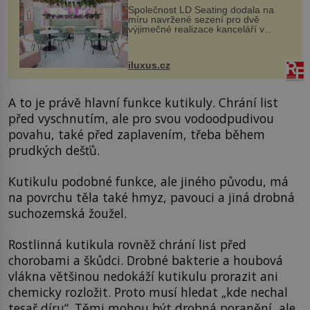
Společnost LD Seating dodala na
míru navržené sezení pro dvě
výjimečné realizace kanceláří v
areálu MediaCityUK v anglickém
Salfordu – konkrétně do budov Blue
Tower a Orange Tower. Komplex
iluxus.cz
budov Media...
A to je právě hlavní funkce kutikuly. Chrání list
před vyschnutím, ale pro svou vodoodpudivou
povahu, také před zaplavením, třeba během
prudkých dešťů.
Kutikulu podobné funkce, ale jiného původu, má
na povrchu těla také hmyz, pavouci a jiná drobná
suchozemská žoužel.
Rostlinná kutikula rovněž chrání list před
chorobami a škůdci. Drobné bakterie a houbová
vlákna většinou nedokáží kutikulu prorazit ani
chemicky rozložit. Proto musí hledat „kde nechal
tesař díru“. Těmi mohou být drobná poranění, ale