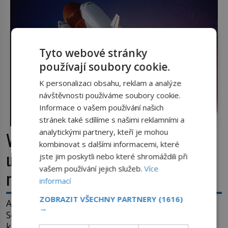
Tyto webové stránky
používají soubory cookie.
K personalizaci obsahu, reklam a analýze
návštěvnosti používáme soubory cookie.
Informace o vašem používání našich
stránek také sdílíme s našimi reklamními a
analytickými partnery, kteří je mohou
Výbuch, muzeum a promenáda v
kombinovat s dalšími informacemi, které
ulicích. Pět osudů nejslavnějších
jste jim poskytli nebo které shromáždili při
vašem používání jejich služeb.
Více
raketoplánů
informací
ZOBRAZIT VŠECHNY PARTNERY
(1616)
Ani zima nezkazí přítomným slavnostní okamžik.
→
Se slunečními brýlemi hledí na startující raketu,
která má do vesmíru vynést kromě posádky také