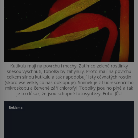
Kutikulu mají na povrchu i mechy. Zatímco zelené rostlinky
snesou vyschnutí, tobolky by zahynuly. Proto mají na povrchu
celkem silnou kutikulu a tak napodobují listy cévnatých rostlin
(skoro vše velké, co nás obklopuje). Snímek je z fluorescenčního
mikroskopu a červeně září chlorofyl. Tobolky jsou ho plné a tak
je to důkaz, že jsou schopné fotosyntézy. Foto: JČU
Reklama