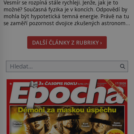
Vesmír se rozpíná stále rychleji. Jenže, jak je to
možné? Současná fyzika je v koncích. Odpovědí by
mohla být hypotetická temná energie. Právě na tu
se zaměří pozornost dvojice zkušených astronomů.
Namísto ní ale objeví něco mnohem
hmatatelnějšího. Naprosto rekordní kometu!
DALŠÍ ČLÁNKY Z RUBRIKY ›
Astronomové Pedro Bernardinelli a Gary Bernstein
mravenčí prací zkoumají archivní snímky v rámci
Průzkumu temné energie […]