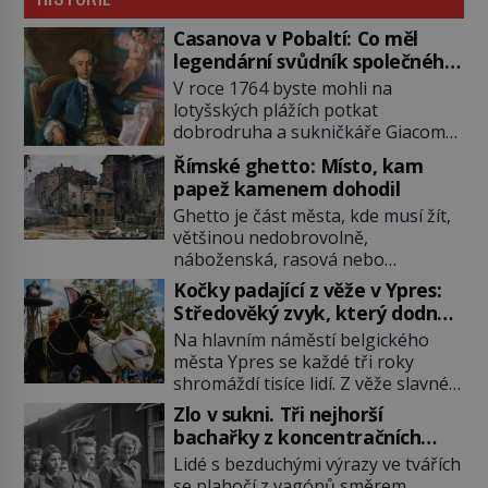
Casanova v Pobaltí: Co měl
legendární svůdník společného
se svobodnými zednáři?
V roce 1764 byste mohli na
lotyšských plážích potkat
dobrodruha a sukničkáře Giacoma
Casanovu. Jeho cesta k Baltskému
Římské ghetto: Místo, kam
moři však nebyla turistickým
papež kamenem dohodil
výletem, ale ryze pracovní cestou
Ghetto je část města, kde musí žít,
se zištnými úmysly. Jaký cíl
většinou nedobrovolně,
Casanova sledoval, když se
náboženská, rasová nebo
například procházel uličkami
národnostní menšina obyvatel.
lotyšské Rigy? Casanova v Pobaltí
Kočky padající z věže v Ypres:
Bohaté historické zkušenosti mají s
kontaktoval tamní zednářské lóže.
Středověký zvyk, který dodnes
takovým životem Židé. Už od
Nebyl v této oblasti žádným
budí rozpaky
Na hlavním náměstí belgického
středověku jsou totiž v každou
nováčkem, protože do zednářské
města Ypres se každé tři roky
chvíli nuceni v nějakém žít. Mezi ty
[…]
shromáždí tisíce lidí. Z věže slavné
nejslavnější patří i římské ghetto
tržnice létají do davu kočky, diváci
založené v roce 1555. Pokud jde o
Zlo v sukni. Tři nejhorší
jásají a snaží se je chytit. Naštěstí
vztah k Židům, nemá se Řím čím
bachařky z koncentračních
už nejde o živá zvířata, ale jenom o
chlubit. […]
táborů
Lidé s bezduchými výrazy ve tvářích
plyšové suvenýry. Kdysi to ale bylo
se plahočí z vagónů směrem