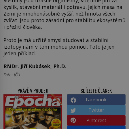
Rostliny jsou úžasné organismy, vděčíme jim za
kyslík, stavební materiál i potravu. Jejich masa na
Zemi je mnohonásobně vyšší, než hmota všech
zvířat. Jsou proto zásadní pro stabilitu ekosystémů
i přežití člověka.
Proto je má určitě smysl studovat a stabilní
izotopy nám v tom mohou pomoci. Toto je jen
jeden příklad.
RNDr. Jiří Kubásek, Ph.D.
Foto: JČU
PRÁVĚ V PRODEJI
SDÍLEJTE ČLÁNEK
Facebook
Twitter
Pinterest