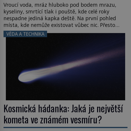
Vroucí voda, mráz hluboko pod bodem mrazu,
kyseliny, smrtící tlak i pouště, kde celé roky
nespadne jediná kapka deště. Na první pohled
místa, kde nemůže existovat vůbec nic. Přesto
právě tady vědci objevují organismy, které
VĚDA A TECHNIKA
posouvají hranice života. Každý nový nález mění
naše představy o tom, co všechno dokáže příroda a
napovídá, kde bychom jednou […]
Kosmická hádanka: Jaká je největší
kometa ve známém vesmíru?