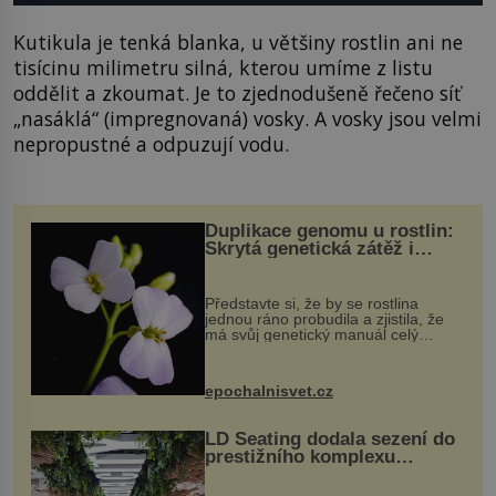
Kutikula je tenká blanka, u většiny rostlin ani ne
tisícinu milimetru silná, kterou umíme z listu
oddělit a zkoumat. Je to zjednodušeně řečeno síť
„nasáklá“ (impregnovaná) vosky. A vosky jsou velmi
nepropustné a odpuzují vodu.
Duplikace genomu u rostlin:
Skrytá genetická zátěž i
evoluční výhoda
Představte si, že by se rostlina
jednou ráno probudila a zjistila, že
má svůj genetický manuál celý
dvakrát. Přesně to se občas v
přírodě stane – a podle nového
výzkumu to může být pro druhy
epochalnisvet.cz
vstupenka...
LD Seating dodala sezení do
prestižního komplexu
MediaCityUK v Salfordu