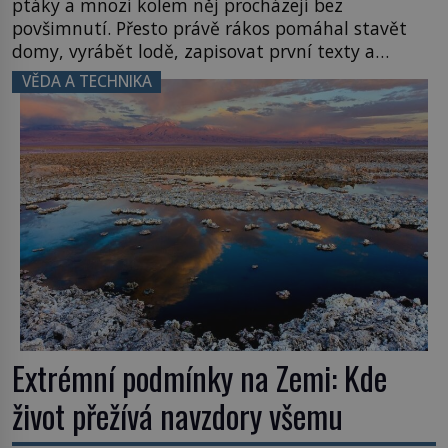
ptáky a mnozí kolem něj procházejí bez
povšimnutí. Přesto právě rákos pomáhal stavět
domy, vyrábět lodě, zapisovat první texty a
inspiroval řadu pověstí. Tato skromná, ale
VĚDA A TECHNIKA
užitečná rostlina provází člověka už tisíce let.
Většina lidí vnímá rákos jen jako obyčejnou kulisu
letního koupání. Stačí se však podívat […]
Extrémní podmínky na Zemi: Kde
život přežívá navzdory všemu