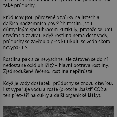
také průduchy.
Průduchy jsou přirozené otvůrky na listech a
dalších nadzemních površích rostlin. Jsou
důmyslným spoluhráčem kutikuly, protože se umí
otevírat a zavírat. Když rostlina nemá dost vody,
průduchy se zavřou a přes kutikulu se voda skoro
nevypařuje.
Rostlina pak sice nevyschne, ale zároveň se do ní
nedostane oxid uhličitý – hlavní potrava rostliny.
Zjednodušeně řečeno, rostlina nepřirůstá.
Když je vody dostatek, průduchy se znovu otevřou,
list vypařuje vodu a roste (protože „baští“ CO2 a
ten přetváří na cukry a další organické látky).