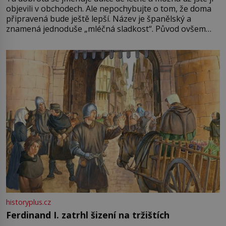
objevili v obchodech. Ale nepochybujte o tom, že doma
připravená bude ještě lepší. Název je španělský a
znamená jednoduše „mléčná sladkost“. Původ ovšem
není úplně jednoznačný, o autorství této receptury se
pře hned několik latinskoamerických zemí a k tomu
Francie, kde se traduje,
historyplus.cz
Ferdinand I. zatrhl šizení na tržištích