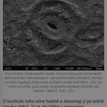
Povrch listu studovaného druhu Clusia rosea pod skenovacím
elektronovým mikroskopem. Uprostřed vidíte průduch, kterým
rostlina reguluje výdej vody a příjem oxidu uhličitého. „Kry“ po
celém povrchu jsou vosky na povrchu kutikuly složené zde
hlavně z alkanů. Foto: JČU
O kutikule toho víme hodně a zkoumají jí po světě
stovky vědců. To je ale třeba v porovnání