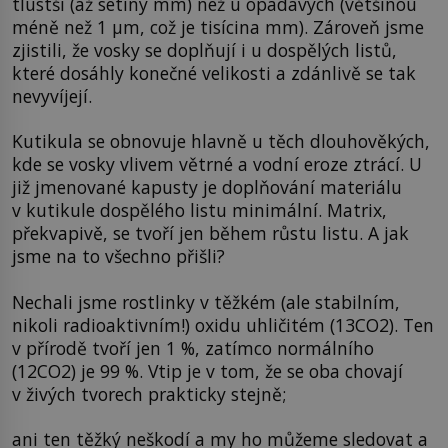
tlustší (až setiny mm) než u opadavých (většinou
méně než 1 µm, což je tisícina mm). Zároveň jsme
zjistili, že vosky se doplňují i u dospělých listů,
které dosáhly konečné velikosti a zdánlivě se tak
nevyvíjejí.
Kutikula se obnovuje hlavně u těch dlouhověkých,
kde se vosky vlivem větrné a vodní eroze ztrácí. U
již jmenované kapusty je doplňování materiálu
v kutikule dospělého listu minimální. Matrix,
překvapivě, se tvoří jen během růstu listu. A jak
jsme na to všechno přišli?
Nechali jsme rostlinky v těžkém (ale stabilním,
nikoli radioaktivním!) oxidu uhličitém (13CO2). Ten
v přírodě tvoří jen 1 %, zatímco normálního
(12CO2) je 99 %. Vtip je v tom, že se oba chovají
v živých tvorech prakticky stejně;
ani ten těžký neškodí a my ho můžeme sledovat a