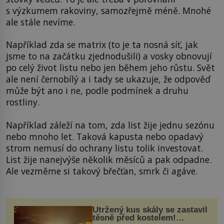
s výzkumem rakoviny, samozřejmě méně. Mnohé
ale stále nevíme.
Například zda se matrix (to je ta nosná síť, jak
jsme to na začátku zjednodušili) a vosky obnovují
po celý život listu nebo jen během jeho růstu. Svět
ale není černobílý a i tady se ukazuje, že odpověď
může být ano i ne, podle podmínek a druhu
rostliny.
Například záleží na tom, zda list žije jednu sezónu
nebo mnoho let. Taková kapusta nebo opadavý
strom nemusí do ochrany listu tolik investovat.
List žije nanejvýše několik měsíců a pak odpadne.
Ale vezměme si takový břečťan, smrk či agáve.
Utržený kus skály se zastavil
těsně před kostelem!