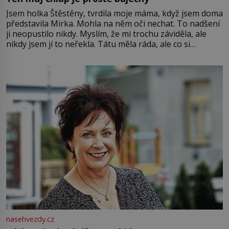
Jsem holka Štěstěny, tvrdila moje máma, když jsem doma
představila Mirka. Mohla na něm oči nechat. To nadšení
ji neopustilo nikdy. Myslím, že mi trochu záviděla, ale
nikdy jsem jí to neřekla. Tátu měla ráda, ale co si
pamatuji, tak jsme s Mirkem byli zamilovaní mnohem víc.
Jsme spolu moc rádi Tehdy byla jiná doba, když
nasehvezdy.cz