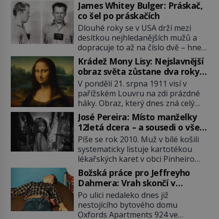
James Whitey Bulger: Práskač,
co šel po práskačích
Dlouhé roky se v USA drží mezi
desítkou nejhledanějších mužů a
dopracuje to až na číslo dvě – hned
po Usámovi bin Ládinovi (1957–
Krádež Mony Lisy: Nejslavnější
2011). To je James „Whitey“ Bulger
obraz světa zůstane dva roky
(1929–2018) viněný ze spoluúčasti
nezvěstný
V pondělí 21. srpna 1911 visí v
na 19 vraždách, vydírání a lichvy. A
pařížském Louvru na zdi prázdné
samozřejmě, krom toho je ještě
háky. Obraz, který dnes zná celý
drogový dealer, který neváhá
svět, je pryč. Zpočátku si nikdo
odstranit z cesty všechny práskače,
José Pereira: Místo manželky
nemyslí, že jde o krádež.
zatímco […]
12letá dcera – a sousedi o všem
Zaměstnanci jsou přesvědčeni, že
vědí!
Píše se rok 2010. Muž v bílé košili
Mona Lisa je jen v restaurátorské
systematicky listuje kartotékou
dílně nebo u fotografa. Když se
lékařských karet v obci Pinheiro
ukáže pravda, propukne jeden z
ležící asi 20 kilometrů od farmy s
největších honů na zloděje v […]
Božská práce pro Jeffreyho
podivínským majitelem. Něco tu
Dahmera: Vrah skončí v
nesedí. Ledaže… Ledaže by ta
tratolišti krve ve vězeňských
Po ulici nedaleko dnes již
mladá dívka z farmy byla ne
umývárnách
nestojícího bytového domu
manželkou, ale dcerou – a všechny
Oxfords Apartments 924 ve
ty děti byly zplozené v incestu. Na