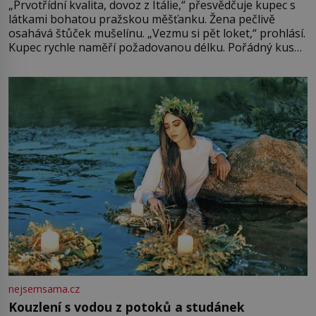
„Prvotřídní kvalita, dovoz z Itálie,“ přesvědčuje kupec s
látkami bohatou pražskou měšťanku. Žena pečlivě
osahává štůček mušelínu. „Vezmu si pět loket,“ prohlásí.
Kupec rychle naměří požadovanou délku. Pořádný kus
mu přitom zůstane za prsty… „Na šaty ho bude málo,
milostpaní. Stačí jenom na sukni,“ zhodnotí švadlena
množství růžového mušelínu. „Ošidili vás, podívejte.“
Vezme do ruky dřevěnou
nejsemsama.cz
Kouzlení s vodou z potoků a studánek