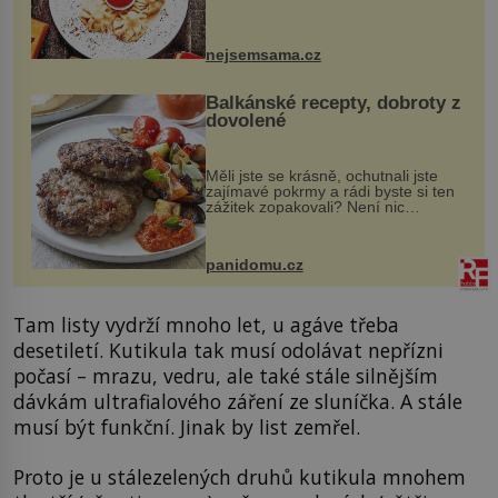
evropské a asijské chutě a díky tomu
vznikají rozmanité a chuťově bohaté
pokrmy, které rozhodně st...
nejsemsama.cz
Balkánské recepty, dobroty z
dovolené
Měli jste se krásně, ochutnali jste
zajímavé pokrmy a rádi byste si ten
zážitek zopakovali? Není nic
snazšího. Pljeskavica (10 porcí)
Možná jste ji ochutnali na dovolené v
bývalé Jugoslávii, lze ji vi...
panidomu.cz
Tam listy vydrží mnoho let, u agáve třeba
desetiletí. Kutikula tak musí odolávat nepřízni
počasí – mrazu, vedru, ale také stále silnějším
dávkám ultrafialového záření ze sluníčka. A stále
musí být funkční. Jinak by list zemřel.
Proto je u stálezelených druhů kutikula mnohem