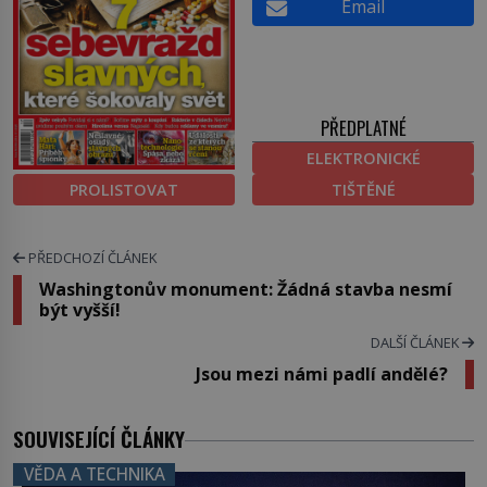
Email
PŘEDPLATNÉ
ELEKTRONICKÉ
PROLISTOVAT
TIŠTĚNÉ
PŘEDCHOZÍ ČLÁNEK
Washingtonův monument: Žádná stavba nesmí
být vyšší!
DALŠÍ ČLÁNEK
Jsou mezi námi padlí andělé?
SOUVISEJÍCÍ ČLÁNKY
VĚDA A TECHNIKA