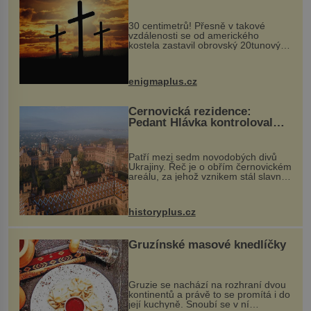
Ochránila ho boží síla?
30 centimetrů! Přesně v takové
vzdálenosti se od amerického
kostela zastavil obrovský 20tunový
balvan, který se v květnu 2014
nečekaně odtrhl od nedaleké skály
při její demolici. Podle místních stojí
enigmaplus.cz
...
Černovická rezidence:
Pedant Hlávka kontroloval
každou cihlu
Patří mezi sedm novodobých divů
Ukrajiny. Řeč je o obřím černovickém
areálu, za jehož vznikem stál slavný
český architekt Josef Hlávka. Ten si
na něm dal mimořádně záležet. Jeho
stavební plány by při ...
historyplus.cz
Gruzínské masové knedlíčky
Gruzie se nachází na rozhraní dvou
kontinentů a právě to se promítá i do
její kuchyně. Snoubí se v ní