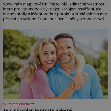
Voda má v magii zvláštní místo. Má jedinečné vlastnosti,
které pro vás mohou být nejen zdrojem osvěžení, ale i
duchovní síly a léčení. Voda z potoků a studánek má moc
přinést do vašeho života pozitivní změny a obnovit vaši
energii. Využitím těchto přírodních zdrojů v magii
můžete obohatit své rituály a přinést do svého života
větší harmonii a klid. Je důležité
skutecnepribehy.cz
Ten můj chlap je prostě báječný