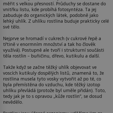
měřit s velkou přesností. Průduchy se dostane do
vnitřku listu, kde probíhá fotosyntéza. Ta jej
zabuduje do organických látek, podobně jako
lehký uhlík. Z uhlíku rostlina buduje prakticky celé
své tělo.
Nejprve se hromadí v cukrech (v cukrové řepě a
třtině v enormním množství a tak ho člověk
využívá). Postupně ale tvoří i strukturní součásti
těla rostlin – buňičinu, dřevo, kutikulu a další.
Takže když se začne těžký uhlík objevovat ve
voscích kutikuly dospělých listů, znamená to, že
rostlina musela tyto vosky vytvořit až po té, co
byla přemístěna do vzduchu, kde těžký izotop
uhlíku převládá (protože byl uměle přidán). Toto,
tedy jak je to s opravou „kůže rostlin“, se dosud
nevědělo.