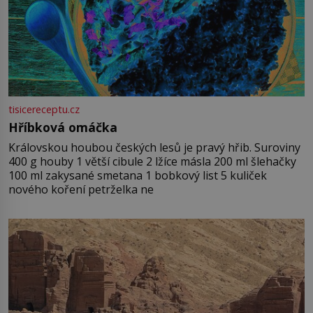
tisicereceptu.cz
Hříbková omáčka
Královskou houbou českých lesů je pravý hřib. Suroviny
400 g houby 1 větší cibule 2 lžíce másla 200 ml šlehačky
100 ml zakysané smetana 1 bobkový list 5 kuliček
nového koření petrželka ne