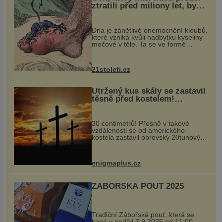
ztratili před miliony let, by
mohl pomoci s léčbou
„nemoci králů“
Dna je zánětlivé onemocnění kloubů,
které vzniká kvůli nadbytku kyseliny
močové v těle. Ta se ve formě
krystalků ukládá v blízkosti kloubů,
nejčastěji přitom postihuje palce na
nohou, a způsobuje bole...
21stoleti.cz
Utržený kus skály se zastavil
těsně před kostelem!
Ochránila ho boží síla?
30 centimetrů! Přesně v takové
vzdálenosti se od amerického
kostela zastavil obrovský 20tunový
balvan, který se v květnu 2014
nečekaně odtrhl od nedaleké skály
při její demolici. Podle místních stojí
enigmaplus.cz
...
ZÁBOŘSKÁ POUŤ 2025
Tradiční Zábořská pouť, která se
koná v neděli 7.9.2025 od 11:00