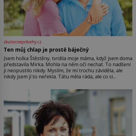
skutecnepribehy.cz
Ten můj chlap je prostě báječný
Jsem holka Štěstěny, tvrdila moje máma, když jsem doma
představila Mirka. Mohla na něm oči nechat. To nadšení
ji neopustilo nikdy. Myslím, že mi trochu záviděla, ale
nikdy jsem jí to neřekla. Tátu měla ráda, ale co si
pamatuji, tak jsme s Mirkem byli zamilovaní mnohem víc.
Jsme spolu moc rádi Tehdy byla jiná doba, když