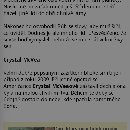
Následně ho začali mučit ještěří démoni, kteří
házeli jiné lidi do obří ohnivé jámy.
Nakonec ho osvobodil Bůh se slovy, aby muž šířil,
co uviděl. Dodnes je ale mnoho lidí přesvědčeno, že
si vše buď vymyslel, nebo že se mu zdál velmi živý
sen.
Crystal McVea
Velmi dobře popsaným zážitkem blízké smrti je i
případ z roku 2009. Při jedné operaci se
Američance
Crystal McVeaové
zastavil dech a ona
byla na malou chvíli mrtvá. Během té doby se
údajně dostala do nebe, kde spatřila samotného
Boha.
Gen, který naši lidští předci