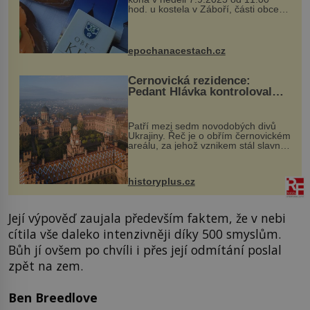
hod. u kostela v Záboří, části obce
Kly u Mělníka. V programu naleznete
komentovanou prohlídku kostela,
dobovou hudbu, řemesla, atrakce...
epochanacestach.cz
Černovická rezidence:
Pedant Hlávka kontroloval
každou cihlu
Patří mezi sedm novodobých divů
Ukrajiny. Řeč je o obřím černovickém
areálu, za jehož vznikem stál slavný
český architekt Josef Hlávka. Ten si
na něm dal mimořádně záležet. Jeho
stavební plány by při ...
historyplus.cz
Její výpověď zaujala především faktem, že v nebi
cítila vše daleko intenzivněji díky 500 smyslům.
Bůh jí ovšem po chvíli i přes její odmítání poslal
zpět na zem.
Ben Breedlove