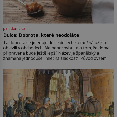
panidomu.cz
Dulce: Dobrota, které neodoláte
Ta dobrota se jmenuje dulce de leche a možná už jste ji
objevili v obchodech. Ale nepochybujte o tom, že doma
připravená bude ještě lepší. Název je španělský a
znamená jednoduše „mléčná sladkost“. Původ ovšem
není úplně jednoznačný, o autorství této receptury se
pře hned několik latinskoamerických zemí a k tomu
Francie, kde se traduje,