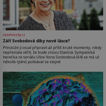
nasehvezdy.cz
Září Svobodová díky nové lásce?
Přestože jí osud připravil až příliš kruté momenty, nikdy
nepřestala věřit, že bude znovu šťastná. Sympatická
herečka ze seriálu Ulice Ilona Svobodová (64) se má už
několik týdnů potkávat se stejně