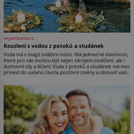
nejsemsama.cz
Kouzlení s vodou z potoků a studánek
Voda má v magii zvláštní místo. Má jedinečné vlastnosti,
které pro vás mohou být nejen zdrojem osvěžení, ale i
duchovní síly a léčení. Voda z potoků a studánek má moc
přinést do vašeho života pozitivní změny a obnovit vaši
energii. Využitím těchto přírodních zdrojů v magii
můžete obohatit své rituály a přinést do svého života
větší harmonii a klid. Je důležité