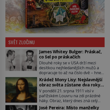
SVĚT ZLOČINU
James Whitey Bulger: Práskač,
co šel po práskačích
Dlouhé roky se v USA drží mezi
desítkou nejhledanějších mužů a
dopracuje to až na číslo dvě – hned
po Usámovi bin Ládinovi (1957–
Krádež Mony Lisy: Nejslavnější
2011). To je James „Whitey“ Bulger
obraz světa zůstane dva roky
(1929–2018) viněný ze spoluúčasti
nezvěstný
V pondělí 21. srpna 1911 visí v
na 19 vraždách, vydírání a lichvy. A
pařížském Louvru na zdi prázdné
samozřejmě, krom toho je ještě
háky. Obraz, který dnes zná celý
drogový dealer, který neváhá
svět, je pryč. Zpočátku si nikdo
odstranit z cesty všechny práskače,
José Pereira: Místo manželky