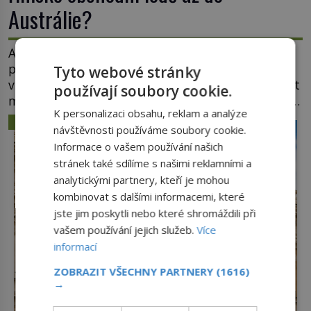
Austrálie?
Australský kontinent začali Evropané objevovat a
prozkoumávat až v polovině 17. století. Existuje
Tyto webové stránky
však možnost, že by se o tento vzdálený kontinent
používají soubory cookie.
mohly zajímat již evropské starověké civilizace, a
K personalizaci obsahu, reklam a analýze
to o 15 století dříve? Již od starověku kartografové
ZÁHADY A TAJEMSTVÍ
návštěvnosti používáme soubory cookie.
zakreslovali do map záhadný kontinent Terra
Informace o vašem používání našich
Australis – Jižní zemi. Proč? Do jisté míry to byl
stránek také sdílíme s našimi reklamními a
smysl pro […]
analytickými partnery, kteří je mohou
kombinovat s dalšími informacemi, které
jste jim poskytli nebo které shromáždili při
vašem používání jejich služeb.
Více
informací
ZOBRAZIT VŠECHNY PARTNERY
(1616)
→