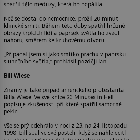
spatřil tělo medúzy, která ho popálila.
Než se dostal do nemocnice, prožil 20 minut
klinické smrti. Během této doby spatřil hrůzné
obrazy trpících lidí a paprsek světla ho zvedl
nahoru, směrem ke kruhovému otvoru.
„Připadal jsem si jako smítko prachu v paprsku
slunečního světla,“ prohlásil později Ian.
Bill Wiese
Známý je také případ amerického protestanta
Billa Wiese. Ve své knize 23 Minutes in Hell
popisuje zkušenost, při které spatřil samotné
peklo.
Vše se prý odehrálo v noci z 23. na 24. listopadu
1998. Bill spal ve své posteli, když se náhle ocitl
v podivné zavřené cele kdesi v nitru naší planety.