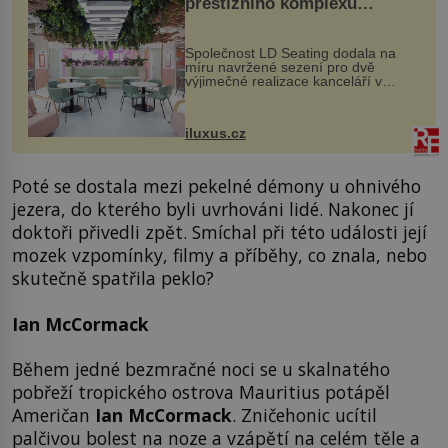
prestižního komplexu
MediaCityUK v Salfordu
Společnost LD Seating dodala na
míru navržené sezení pro dvě
výjimečné realizace kanceláří v
areálu MediaCityUK v anglickém
Salfordu – konkrétně do budov Blue
Tower a Orange Tower. Komplex
iluxus.cz
budov Media...
Poté se dostala mezi pekelné démony u ohnivého
jezera, do kterého byli uvrhováni lidé. Nakonec jí
doktoři přivedli zpět. Smíchal při této události její
mozek vzpomínky, filmy a příběhy, co znala, nebo
skutečně spatřila peklo?
Ian McCormack
Během jedné bezmračné noci se u skalnatého
pobřeží tropického ostrova Mauritius potápěl
Američan
Ian McCormack
. Zničehonic ucítil
palčivou bolest na noze a vzápětí na celém těle a