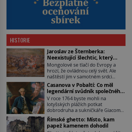
HISTORIE
Jaroslav ze Šternberka:
Neexistující šlechtic, který
z Moravy vyžene Mongoly
Mongolové se tlačí do Evropy a
hrozí, že ovládnou celý svět. Ale
naštěstí jim v samotném srdci
Evropy stojí v cestě malé, ale silné
Casanova v Pobaltí: Co měl
království, které dokáže
legendární svůdník společného
dobyvatelské hordy zastavit. Co
se svobodnými zednáři?
V roce 1764 byste mohli na
nedokáže žádná z asijských říší, co
lotyšských plážích potkat
nedokážou Němci – to dokáže
dobrodruha a sukničkáře Giacoma
český král. Nebo že by ne?
Casanovu. Jeho cesta k Baltskému
Mongolové od roku 1223 postupují
Římské ghetto: Místo, kam
moři však nebyla turistickým
podél Kaspického a Azovského
papež kamenem dohodil
výletem, ale ryze pracovní cestou
moře, […]