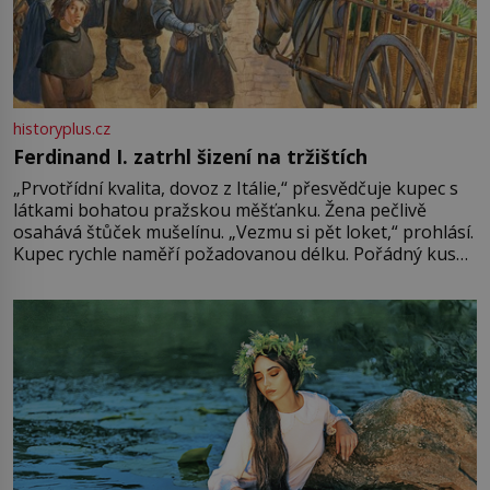
historyplus.cz
Ferdinand I. zatrhl šizení na tržištích
„Prvotřídní kvalita, dovoz z Itálie,“ přesvědčuje kupec s
látkami bohatou pražskou měšťanku. Žena pečlivě
osahává štůček mušelínu. „Vezmu si pět loket,“ prohlásí.
Kupec rychle naměří požadovanou délku. Pořádný kus
mu přitom zůstane za prsty… „Na šaty ho bude málo,
milostpaní. Stačí jenom na sukni,“ zhodnotí švadlena
množství růžového mušelínu. „Ošidili vás, podívejte.“
Vezme do ruky dřevěnou