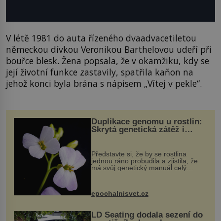
V létě 1981 do auta řízeného dvaadvacetiletou
německou dívkou Veronikou Barthelovou udeří při
bouřce blesk. Žena popsala, že v okamžiku, kdy se
její životní funkce zastavily, spatřila kaňon na
jehož konci byla brána s nápisem „Vítej v pekle“.
Duplikace genomu u rostlin:
Skrytá genetická zátěž i
evoluční výhoda
Představte si, že by se rostlina
jednou ráno probudila a zjistila, že
má svůj genetický manuál celý
dvakrát. Přesně to se občas v
přírodě stane – a podle nového
výzkumu to může být pro druhy
epochalnisvet.cz
vstupenka...
LD Seating dodala sezení do