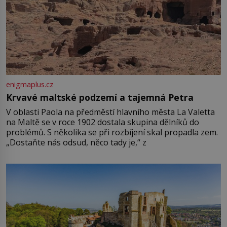
enigmaplus.cz
Krvavé maltské podzemí a tajemná Petra
V oblasti Paola na předměstí hlavního města La Valetta
na Maltě se v roce 1902 dostala skupina dělníků do
problémů. S několika se při rozbíjení skal propadla zem.
„Dostaňte nás odsud, něco tady je,“ z