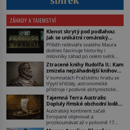
ZÁHADY A TAJEMSTVÍ
Klenot skrytý pod podlahou:
Jak se unikátní románský
poklad dostal do zapadlého
Příběh relikviáře svatého Maura
Bečova?
dodnes fascinuje historiky i
milovníky záhad po celém světě.
Tato románská zlatnická památka
Ztracené knihy Rudolfa II.: Kam
ze 13. století je po českých
zmizela nejzáhadnější knihovna
korunovačních klenotech druhým
Evropy?
V komnatách Pražského hradu se
nejcennějším movitým majetkem v
třpytí křišťály, astronomické
České republice. Přestože byl
přístroje i podivné alchymistické
klenot v roce 1985 po dramatickém
rukopisy. Císař Rudolf II.
pátrání kriminalistů úspěšně
Tajemná Terra Australis:
shromažďuje vše, co souvisí s
nalezen, jeho minulost stále
Dopluly římské obchodní lodě
tajemstvím přírody, hvězd i
obestírá hustá mlha. Otázky, jak
až do Austrálie?
Australský kontinent začali
lidského poznání. Jenže po jeho
přesně se tato […]
Evropané objevovat a
smrti se jeho slavné sbírky začínají
prozkoumávat až v polovině 17.
rozpadat a část z nich mizí navždy.
století. Existuje však možnost, že
Kdo odnesl nejvzácnější knihy? A