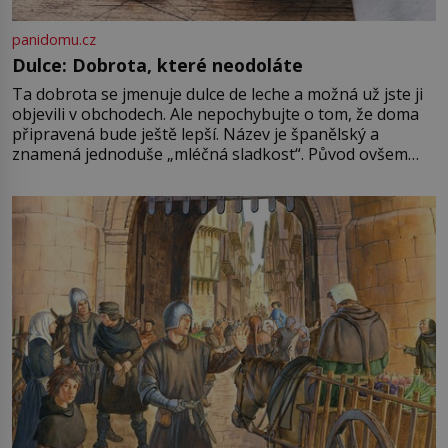
panidomu.cz
Dulce: Dobrota, které neodoláte
Ta dobrota se jmenuje dulce de leche a možná už jste ji
objevili v obchodech. Ale nepochybujte o tom, že doma
připravená bude ještě lepší. Název je španělský a
znamená jednoduše „mléčná sladkost“. Původ ovšem
není úplně jednoznačný, o autorství této receptury se
pře hned několik latinskoamerických zemí a k tomu
Francie, kde se traduje,