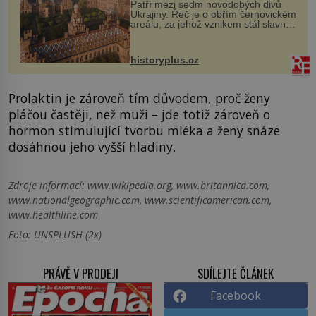
Patří mezi sedm novodobých divů
Ukrajiny. Řeč je o obřím černovickém
areálu, za jehož vznikem stál slavný
český architekt Josef Hlávka. Ten si
na něm dal mimořádně záležet. Jeho
stavební plány by při ...
historyplus.cz
Prolaktin je zároveň tím důvodem, proč ženy
pláčou častěji, než muži – jde totiž zároveň o
hormon stimulující tvorbu mléka a ženy snáze
dosáhnou jeho vyšší hladiny.
Zdroje informací:
www.wikipedia.org, www.britannica.com,
www.nationalgeographic.com, www.scientificamerican.com,
www.healthline.com
Foto: UNSPLUSH (2x)
PRÁVĚ V PRODEJI
SDÍLEJTE ČLÁNEK
Facebook