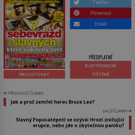
Twitter
Pinterest
Email
PŘEDPLATNÉ
ELEKTRONICKÉ
PROLISTOVAT
TIŠTĚNÉ
PŘEDCHOZÍ ČLÁNEK
Jak a proč zemřel herec Bruce Lee?
DALŠÍ ČLÁNEK
Slavný Popocatépetl se ozývá: Hrozí zničující
erupce, nebo jde o zbytečnou paniku?