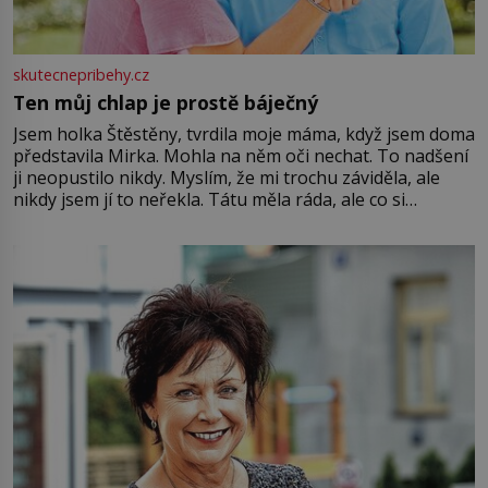
skutecnepribehy.cz
Ten můj chlap je prostě báječný
Jsem holka Štěstěny, tvrdila moje máma, když jsem doma
představila Mirka. Mohla na něm oči nechat. To nadšení
ji neopustilo nikdy. Myslím, že mi trochu záviděla, ale
nikdy jsem jí to neřekla. Tátu měla ráda, ale co si
pamatuji, tak jsme s Mirkem byli zamilovaní mnohem víc.
Jsme spolu moc rádi Tehdy byla jiná doba, když