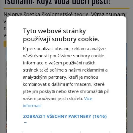
Nejprve špetka školometské teorie. Výraz tsunami
vznikl spojením japonských slov tsu (přístav) a
nami (vlna). Jedná se o dlouhou vlnu, která je na
Tyto webové stránky
volném moři takřka nepostřehnutelná. Ačkoli je
používají soubory cookie.
vlnová délka tsunami i 300 kilometrů, výška vlny
ZAJÍMAVOSTI
na volném moři je maximálně 1,5 metru. Máme se
K personalizaci obsahu, reklam a analýze
podobné obří vlny obávat i v Evropě? Vznik
návštěvnosti používáme soubory cookie.
tsunami si […]
Informace o vašem používání našich
stránek také sdílíme s našimi reklamními a
analytickými partnery, kteří je mohou
kombinovat s dalšími informacemi, které
jste jim poskytli nebo které shromáždili při
vašem používání jejich služeb.
Více
informací
ZOBRAZIT VŠECHNY PARTNERY
(1616)
→