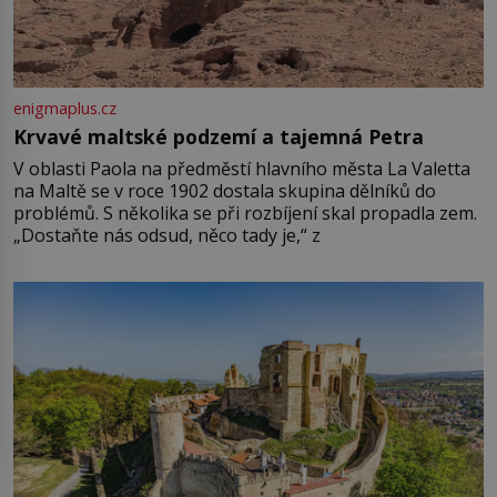
enigmaplus.cz
Krvavé maltské podzemí a tajemná Petra
V oblasti Paola na předměstí hlavního města La Valetta
na Maltě se v roce 1902 dostala skupina dělníků do
problémů. S několika se při rozbíjení skal propadla zem.
„Dostaňte nás odsud, něco tady je,“ z