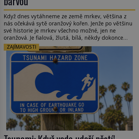
barvou
Když dnes vytáhneme ze země mrkev, většina z
nás očekává sytě oranžový kořen. Jenže po většinu
své historie je mrkev všechno možné, jen ne
oranžová. Je fialová, žlutá, bílá, někdy dokonce
téměř černá. Až díky stovkám let pečlivého
ZAJÍMAVOSTI
šlechtění se z ní stává zelenina, bez které si českou
zahradu ani nedokážeme představit. Její příběh je
[…]
Tsunami: Když voda udeří pěstí!