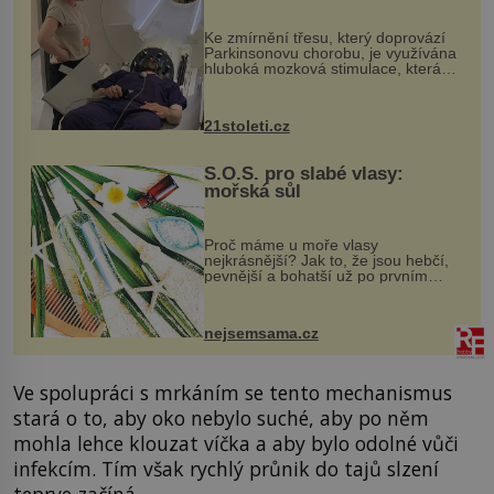
pomocí ultrazvukové
„helmy“
Ke zmírnění třesu, který doprovází
Parkinsonovu chorobu, je využívána
hluboká mozková stimulace, která
však vyžaduje vysoce invazivní
zákrok. Ultrazvuk zase není vhodný
k dostatečně přesnému zacílení ...
21stoleti.cz
S.O.S. pro slabé vlasy:
mořská sůl
Proč máme u moře vlasy
nejkrásnější? Jak to, že jsou hebčí,
pevnější a bohatší už po prvním
vykoupání? Protože sůl obsažená v
mořské vodě má blahodárný vliv.
Nejen na tělo a pokožku, ale i na
nejsemsama.cz
vlasy. ...
Ve spolupráci s mrkáním se tento mechanismus
stará o to, aby oko nebylo suché, aby po něm
mohla lehce klouzat víčka a aby bylo odolné vůči
infekcím. Tím však rychlý průnik do tajů slzení
teprve začíná.