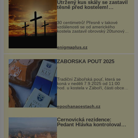
Utržený kus skály se zastavil
těsně před kostelem!
Ochránila ho boží síla?
30 centimetrů! Přesně v takové
vzdálenosti se od amerického
kostela zastavil obrovský 20tunový
balvan, který se v květnu 2014
nečekaně odtrhl od nedaleké skály
při její demolici. Podle místních stojí
enigmaplus.cz
...
ZÁBOŘSKÁ POUŤ 2025
Tradiční Zábořská pouť, která se
koná v neděli 7.9.2025 od 11:00
hod. u kostela v Záboří, části obce
Kly u Mělníka. V programu naleznete
komentovanou prohlídku kostela,
dobovou hudbu, řemesla, atrakce...
epochanacestach.cz
Černovická rezidence:
Pedant Hlávka kontroloval
každou cihlu