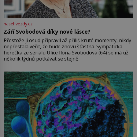
nasehvezdy.cz
Září Svobodová díky nové lásce?
Přestože jí osud připravil až příliš kruté momenty, nikdy
nepřestala věřit, že bude znovu šťastná. Sympatická
herečka ze seriálu Ulice Ilona Svobodová (64) se má už
několik týdnů potkávat se stejně