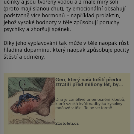
účinky a jsou tvořeny vodou a z malé míry solí
(proto mají slanou chuť), ty emocionální obsahují
podstatně více hormonů – například prolaktin,
jehož vysoké hodnoty v těle způsobují poruchy
psychiky a zhoršují spánek.
Díky jeho vyplavování tak může v těle naopak růst
hladina dopaminu, který naopak způsobuje pocity
štěstí a odměny.
Gen, který naši lidští předci
ztratili před miliony let, by
mohl pomoci s léčbou
„nemoci králů“
Dna je zánětlivé onemocnění kloubů,
které vzniká kvůli nadbytku kyseliny
močové v těle. Ta se ve formě
krystalků ukládá v blízkosti kloubů,
nejčastěji přitom postihuje palce na
nohou, a způsobuje bole...
21stoleti.cz