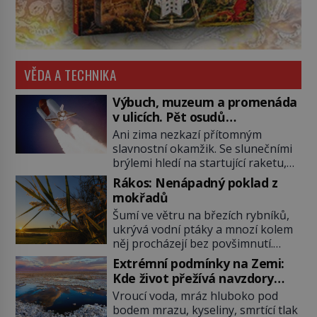
VĚDA A TECHNIKA
Výbuch, muzeum a promenáda
v ulicích. Pět osudů
nejslavnějších raketoplánů
Ani zima nezkazí přítomným
slavnostní okamžik. Se slunečními
brýlemi hledí na startující raketu,
která má do vesmíru vynést kromě
Rákos: Nenápadný poklad z
posádky také obyčejnou učitelku.
mokřadů
Po několika sekundách všem
Šumí ve větru na březích rybníků,
ztuhnou úsměvy, stroj totiž
ukrývá vodní ptáky a mnozí kolem
exploduje. Jejich konstrukce není
něj procházejí bez povšimnutí.
z levného kraje, daňové poplatníky
Přesto právě rákos pomáhal stavět
stojí miliardy dolarů. Na druhou
Extrémní podmínky na Zemi:
domy, vyrábět lodě, zapisovat první
stranu zvládnou jen představitelné
Kde život přežívá navzdory
texty a inspiroval řadu pověstí.
věci. Na malé kousky Název:
všemu
Vroucí voda, mráz hluboko pod
Tato skromná, ale užitečná
Columbia První […]
bodem mrazu, kyseliny, smrtící tlak
rostlina provází člověka už tisíce