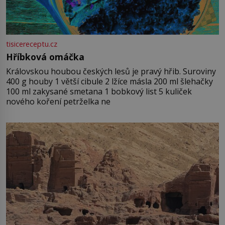
tisicereceptu.cz
Hříbková omáčka
Královskou houbou českých lesů je pravý hřib. Suroviny
400 g houby 1 větší cibule 2 lžíce másla 200 ml šlehačky
100 ml zakysané smetana 1 bobkový list 5 kuliček
nového koření petrželka ne