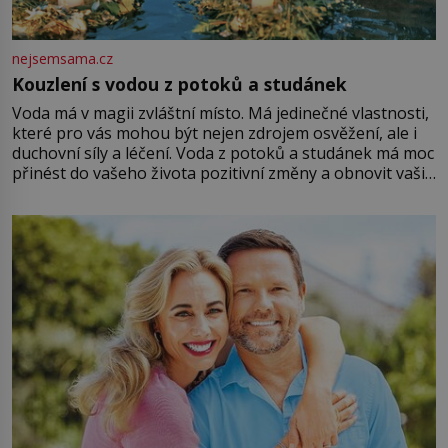
nejsemsama.cz
Kouzlení s vodou z potoků a studánek
Voda má v magii zvláštní místo. Má jedinečné vlastnosti,
které pro vás mohou být nejen zdrojem osvěžení, ale i
duchovní síly a léčení. Voda z potoků a studánek má moc
přinést do vašeho života pozitivní změny a obnovit vaši
energii. Využitím těchto přírodních zdrojů v magii
můžete obohatit své rituály a přinést do svého života
větší harmonii a klid. Je důležité