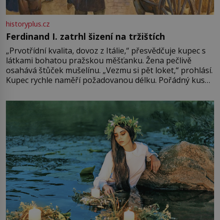
historyplus.cz
Ferdinand I. zatrhl šizení na tržištích
„Prvotřídní kvalita, dovoz z Itálie,“ přesvědčuje kupec s
látkami bohatou pražskou měšťanku. Žena pečlivě
osahává štůček mušelínu. „Vezmu si pět loket,“ prohlásí.
Kupec rychle naměří požadovanou délku. Pořádný kus
mu přitom zůstane za prsty… „Na šaty ho bude málo,
milostpaní. Stačí jenom na sukni,“ zhodnotí švadlena
množství růžového mušelínu. „Ošidili vás, podívejte.“
Vezme do ruky dřevěnou