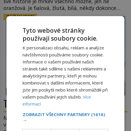
své historie je mrkev všechno možné, jen ne
oranžová. Je fialová, žlutá, bílá, někdy dokonce
téměř černá. Až díky stovkám let pečlivého
ZAJÍMAVOSTI
šlechtění se z ní stává zelenina, bez které si českou
zahradu ani nedokážeme představit. Její příběh je
Tyto webové stránky
[…]
používají soubory cookie.
K personalizaci obsahu, reklam a analýze
návštěvnosti používáme soubory cookie.
Informace o vašem používání našich
stránek také sdílíme s našimi reklamními a
analytickými partnery, kteří je mohou
kombinovat s dalšími informacemi, které
jste jim poskytli nebo které shromáždili při
vašem používání jejich služeb.
Více
Tsunami: Když voda udeří pěstí!
informací
ZOBRAZIT VŠECHNY PARTNERY
(1616)
Nejprve špetka školometské teorie. Výraz tsunami
→
vznikl spojením japonských slov tsu (přístav) a