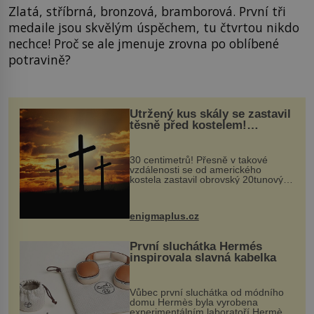
Zlatá, stříbrná, bronzová, bramborová. První tři
medaile jsou skvělým úspěchem, tu čtvrtou nikdo
nechce! Proč se ale jmenuje zrovna po oblíbené
potravině?
Utržený kus skály se zastavil
těsně před kostelem!
Ochránila ho boží síla?
30 centimetrů! Přesně v takové
vzdálenosti se od amerického
kostela zastavil obrovský 20tunový
balvan, který se v květnu 2014
nečekaně odtrhl od nedaleké skály
při její demolici. Podle místních stojí
enigmaplus.cz
...
První sluchátka Hermés
inspirovala slavná kabelka
Vůbec první sluchátka od módního
domu Hermès byla vyrobena
experimentálním laboratoří Hermès