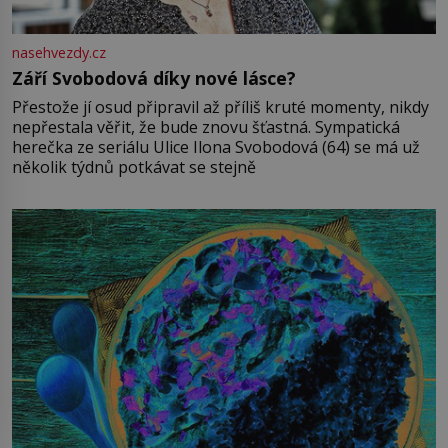
nasehvezdy.cz
Září Svobodová díky nové lásce?
Přestože jí osud připravil až příliš kruté momenty, nikdy
nepřestala věřit, že bude znovu šťastná. Sympatická
herečka ze seriálu Ulice Ilona Svobodová (64) se má už
několik týdnů potkávat se stejně