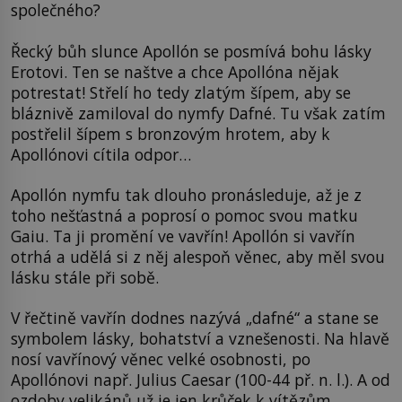
společného?
Řecký bůh slunce Apollón se posmívá bohu lásky
Erotovi. Ten se naštve a chce Apollóna nějak
potrestat! Střelí ho tedy zlatým šípem, aby se
bláznivě zamiloval do nymfy Dafné. Tu však zatím
postřelil šípem s bronzovým hrotem, aby k
Apollónovi cítila odpor…
Apollón nymfu tak dlouho pronásleduje, až je z
toho nešťastná a poprosí o pomoc svou matku
Gaiu. Ta ji promění ve vavřín! Apollón si vavřín
otrhá a udělá si z něj alespoň věnec, aby měl svou
lásku stále při sobě.
V řečtině vavřín dodnes nazývá „dafné“ a stane se
symbolem lásky, bohatství a vznešenosti. Na hlavě
nosí vavřínový věnec velké osobnosti, po
Apollónovi např. Julius Caesar (100-44 př. n. l.). A od
ozdoby velikánů už je jen krůček k vítězům