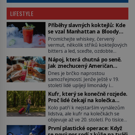
LIFESTYLE
Příběhy slavných koktejlů: Kde
se vzal Manhattan a Bloody
Mary?
Promíchejte whiskey, červený
vermut, několik střiků koktejlových
bitters a led, sceďte, ozdobte
koktejlovou třešinkou a tadá…
Nápoj, která chutná po seně.
Manhattan je tu! A pokud to má být
Jak znechucený Američan
skutečně on, dejte si pozor, ať
vymyslel brčko
Dnes je brčko naprostou
místo klasické americké rye
samozřejmostí. Jenže ještě v 19.
whiskey či klidně bourbonu
století lidé upíjejí limonády i
nepoužijete skotskou whisku. Co
koktejly dutými stébly žita nebo
se stane? Inu, koktejl bude stále
Kufr, který se konečně rozjede.
žitné slámy. Fungují sice dobře,
skvělý, ale už to nebude
Proč lidé čekají na kolečka
mají ale jednu nepříjemnou
Manhattan ale […]
téměř pět tisíc let?
Kolo patří k nejstarším vynálezům
vlastnost po chvíli se rozmáčejí a
lidstva, ale kufr na kolečkách se
nápoji dodávají travnatou příchuť.
objevuje až ve 20. století. Po tisíce
Právě tahle drobná nepříjemnost
let lidé vláčejí těžká zavazadla v
přivede amerického výrobce
První plastické operace: Když
rukou, na zádech nebo je nakládají
cigaretových náustků k nápadu,
se nový nos rodí z kůže na tváři