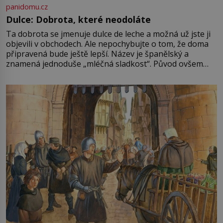
panidomu.cz
Dulce: Dobrota, které neodoláte
Ta dobrota se jmenuje dulce de leche a možná už jste ji
objevili v obchodech. Ale nepochybujte o tom, že doma
připravená bude ještě lepší. Název je španělský a
znamená jednoduše „mléčná sladkost“. Původ ovšem
není úplně jednoznačný, o autorství této receptury se
pře hned několik latinskoamerických zemí a k tomu
Francie, kde se traduje,