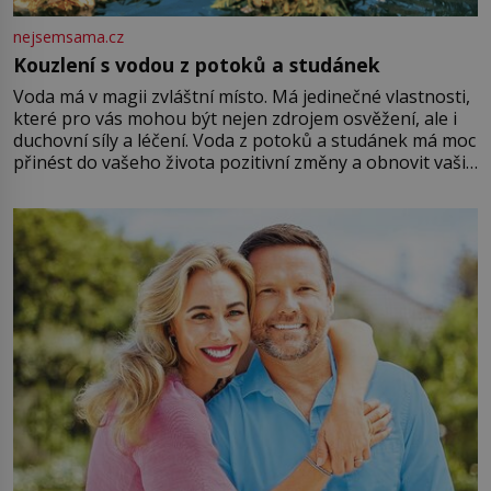
nejsemsama.cz
Kouzlení s vodou z potoků a studánek
Voda má v magii zvláštní místo. Má jedinečné vlastnosti,
které pro vás mohou být nejen zdrojem osvěžení, ale i
duchovní síly a léčení. Voda z potoků a studánek má moc
přinést do vašeho života pozitivní změny a obnovit vaši
energii. Využitím těchto přírodních zdrojů v magii
můžete obohatit své rituály a přinést do svého života
větší harmonii a klid. Je důležité