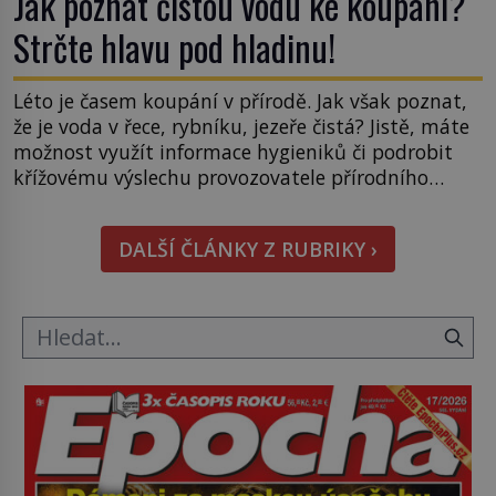
Jak poznat čistou vodu ke koupání?
Strčte hlavu pod hladinu!
Léto je časem koupání v přírodě. Jak však poznat,
že je voda v řece, rybníku, jezeře čistá? Jistě, máte
možnost využít informace hygieniků či podrobit
křížovému výslechu provozovatele přírodního
koupaliště. Existuje ale ještě jiná alternativa. Jaká?
Podívat se pod hladinu a zjistit, kdo si onu
DALŠÍ ČLÁNKY Z RUBRIKY ›
konkrétní vodní lokalitu oblíbil už dávno před
vámi. Říká se jim bioindikátory […]