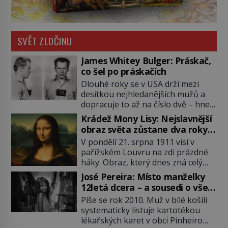
SVĚT ZLOČINU
James Whitey Bulger: Práskač,
co šel po práskačích
Dlouhé roky se v USA drží mezi
desítkou nejhledanějších mužů a
dopracuje to až na číslo dvě – hned
po Usámovi bin Ládinovi (1957–
Krádež Mony Lisy: Nejslavnější
2011). To je James „Whitey“ Bulger
obraz světa zůstane dva roky
(1929–2018) viněný ze spoluúčasti
nezvěstný
V pondělí 21. srpna 1911 visí v
na 19 vraždách, vydírání a lichvy. A
pařížském Louvru na zdi prázdné
samozřejmě, krom toho je ještě
háky. Obraz, který dnes zná celý
drogový dealer, který neváhá
svět, je pryč. Zpočátku si nikdo
odstranit z cesty všechny práskače,
José Pereira: Místo manželky
nemyslí, že jde o krádež.
zatímco […]
12letá dcera – a sousedi o všem
Zaměstnanci jsou přesvědčeni, že
vědí!
Píše se rok 2010. Muž v bílé košili
Mona Lisa je jen v restaurátorské
systematicky listuje kartotékou
dílně nebo u fotografa. Když se
lékařských karet v obci Pinheiro
ukáže pravda, propukne jeden z