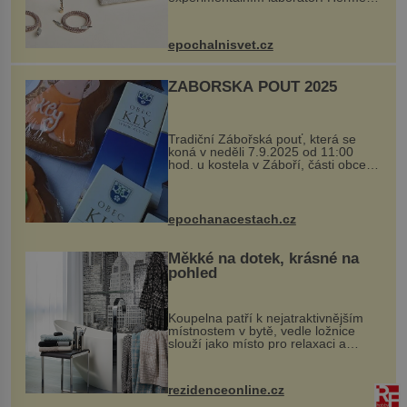
Ateliers Horizons. Elegantní gadget
si vyžádal dva roky vývoje a chlubí
se ručně šitou hovězí kůží a
epochalnisvet.cz
kovový...
ZÁBOŘSKÁ POUŤ 2025
Tradiční Zábořská pouť, která se
koná v neděli 7.9.2025 od 11:00
hod. u kostela v Záboří, části obce
Kly u Mělníka. V programu naleznete
komentovanou prohlídku kostela,
dobovou hudbu, řemesla, atrakce...
epochanacestach.cz
Měkké na dotek, krásné na
pohled
Koupelna patří k nejatraktivnějším
místnostem v bytě, vedle ložnice
slouží jako místo pro relaxaci a
odpočinek. Koupelnový textil –
ručníky, osušky a koberečky –
mohou jako mávnutím kouzelného
rezidenceonline.cz
proutku...