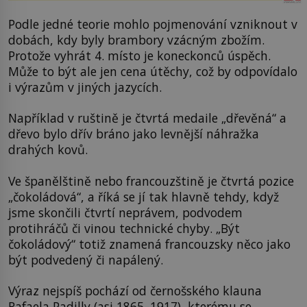
Podle jedné teorie mohlo pojmenování vzniknout v
dobách, kdy byly brambory vzácným zbožím.
Protože vyhrát 4. místo je koneckonců úspěch.
Může to být ale jen cena útěchy, což by odpovídalo
i výrazům v jiných jazycích.
Například v ruštině je čtvrtá medaile „dřevěná“ a
dřevo bylo dřív bráno jako levnější náhražka
drahých kovů.
Ve španělštině nebo francouzštině je čtvrtá pozice
„čokoládová“, a říká se jí tak hlavně tehdy, když
jsme skončili čtvrtí neprávem, podvodem
protihráčů či vinou technické chyby. „Být
čokoládový“ totiž znamená francouzsky něco jako
být podvedený či napálený.
Výraz nejspíš pochází od černošského klauna
Rafaela Padilly (asi 1865–1917), kterému se