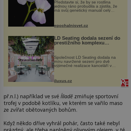
Představte si, že by se rostlina
jednou ráno probudila a zjistila, že
má svůj genetický manuál celý
dvakrát. Přesně to se občas v
přírodě stane – a podle nového
výzkumu to může být pro druhy
epochalnisvet.cz
vstupenka...
LD Seating dodala sezení do
prestižního komplexu
MediaCityUK v Salfordu
Společnost LD Seating dodala na
míru navržené sezení pro dvě
výjimečné realizace kanceláří v
areálu MediaCityUK v anglickém
Salfordu – konkrétně do budov Blue
Tower a Orange Tower. Komplex
iluxus.cz
budov Media...
př.n.l.) například ve své
Íliadě
zmiňuje sportovní
trofej v podobě kotlíku, ve kterém se vařilo maso
ze zvířat obětovaných bohům.
Když někdo dříve vyhrál pohár, často také nebyl
prázdný, ale třeba naplněný olivovým olejem, v té