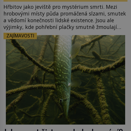
Hřbitov jako jeviště pro mystérium smrti. Mezi
hrobovými místy půda promáčená slzami, smutek
a vědomí konečnosti lidské existence. Jsou ale
výjimky, kde pohřební plačky smutně žmoulají
kapesníky nikoli při smutečním obřadu, ale při
ZAJÍMAVOSTI
pohledu na výši vyměřené podpory
v nezaměstnanosti. Kam vás pozveme? Unikátní
hřbitov, který si vysloužil název „Veselý“, najdeme
v rumunské vesnici Sapanta, nedaleko hranic […]