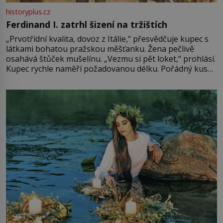
historyplus.cz
Ferdinand I. zatrhl šizení na tržištích
„Prvotřídní kvalita, dovoz z Itálie,“ přesvědčuje kupec s
látkami bohatou pražskou měšťanku. Žena pečlivě
osahává štůček mušelínu. „Vezmu si pět loket,“ prohlásí.
Kupec rychle naměří požadovanou délku. Pořádný kus
mu přitom zůstane za prsty… „Na šaty ho bude málo,
milostpaní. Stačí jenom na sukni,“ zhodnotí švadlena
množství růžového mušelínu. „Ošidili vás, podívejte.“
Vezme do ruky dřevěnou