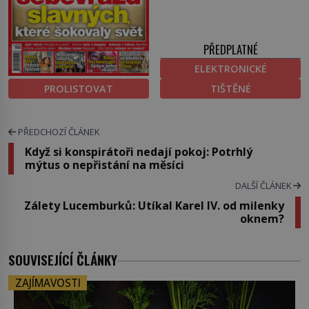
PŘEDPLATNÉ
ELEKTRONICKÉ
PROLISTOVAT
TIŠTĚNÉ
PŘEDCHOZÍ ČLÁNEK
Když si konspirátoři nedají pokoj: Potrhlý
mýtus o nepřistání na měsíci
DALŠÍ ČLÁNEK
Zálety Lucemburků: Utíkal Karel IV. od milenky
oknem?
SOUVISEJÍCÍ ČLÁNKY
ZAJÍMAVOSTI