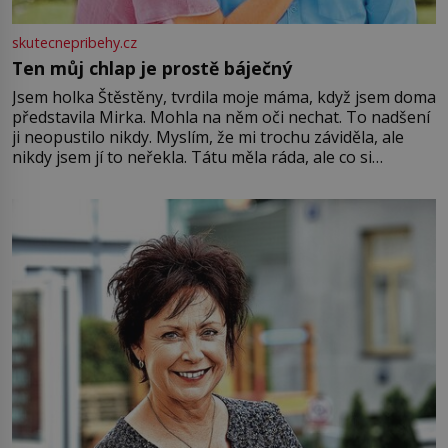
skutecnepribehy.cz
Ten můj chlap je prostě báječný
Jsem holka Štěstěny, tvrdila moje máma, když jsem doma
představila Mirka. Mohla na něm oči nechat. To nadšení
ji neopustilo nikdy. Myslím, že mi trochu záviděla, ale
nikdy jsem jí to neřekla. Tátu měla ráda, ale co si
pamatuji, tak jsme s Mirkem byli zamilovaní mnohem víc.
Jsme spolu moc rádi Tehdy byla jiná doba, když