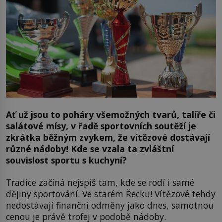
Ať už jsou to poháry všemožných tvarů, talíře či
salátové mísy, v řadě sportovních soutěží je
zkrátka běžným zvykem, že vítězové dostávají
různé nádoby! Kde se vzala ta zvláštní
souvislost sportu s kuchyní?
Tradice začíná nejspíš tam, kde se rodí i samé
dějiny sportování. Ve starém Řecku! Vítězové tehdy
nedostávají finanční odměny jako dnes, samotnou
cenou je právě trofej v podobě nádoby.