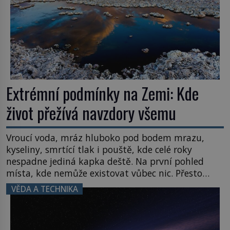
Extrémní podmínky na Zemi: Kde
život přežívá navzdory všemu
Vroucí voda, mráz hluboko pod bodem mrazu,
kyseliny, smrtící tlak i pouště, kde celé roky
nespadne jediná kapka deště. Na první pohled
místa, kde nemůže existovat vůbec nic. Přesto
právě tady vědci objevují organismy, které
VĚDA A TECHNIKA
posouvají hranice života. Každý nový nález mění
naše představy o tom, co všechno dokáže příroda a
napovídá, kde bychom jednou […]