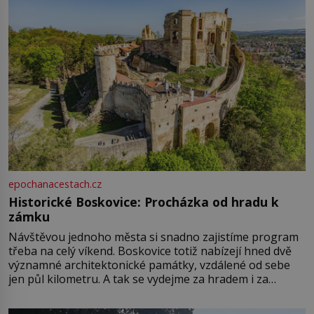
epochanacestach.cz
Historické Boskovice: Procházka od hradu k
zámku
Návštěvou jednoho města si snadno zajistíme program
třeba na celý víkend. Boskovice totiž nabízejí hned dvě
významné architektonické památky, vzdálené od sebe
jen půl kilometru. A tak se vydejme za hradem i za
zámkem do krásné jihomoravské krajiny. Trhová osada
Boskovice na okraji Drahanské vrchoviny vznikla někdy