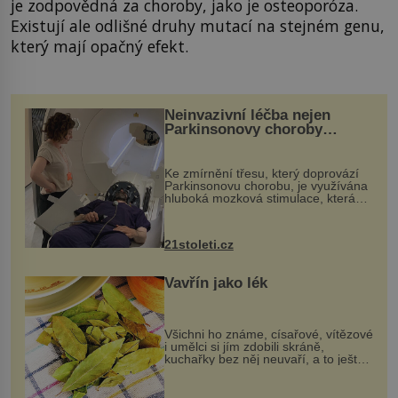
je zodpovědná za choroby, jako je osteoporóza.
Existují ale odlišné druhy mutací na stejném genu,
který mají opačný efekt.
Neinvazivní léčba nejen
Parkinsonovy choroby
pomocí ultrazvukové
„helmy“
Ke zmírnění třesu, který doprovází
Parkinsonovu chorobu, je využívána
hluboká mozková stimulace, která
však vyžaduje vysoce invazivní
zákrok. Ultrazvuk zase není vhodný
k dostatečně přesnému zacílení ...
21stoleti.cz
Vavřín jako lék
Všichni ho známe, císařové, vítězové
i umělci si jím zdobili skráně,
kuchařky bez něj neuvaří, a to ještě
nevíte, že bobkový list může výrazně
zmírnit některé naše neduhy.
Obsahuje v malém množství ně...