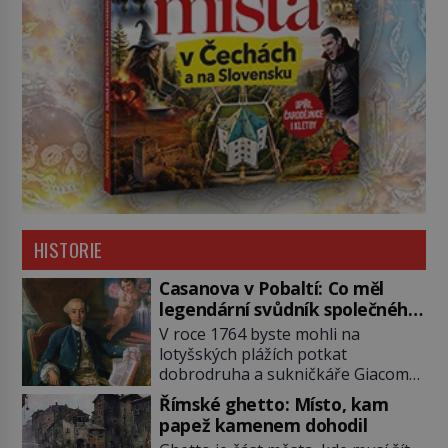
HISTORIE
Casanova v Pobaltí: Co měl
legendární svůdník společného
se svobodnými zednáři?
V roce 1764 byste mohli na
lotyšských plážích potkat
dobrodruha a sukničkáře Giacoma
Casanovu. Jeho cesta k Baltskému
Římské ghetto: Místo, kam
moři však nebyla turistickým
papež kamenem dohodil
výletem, ale ryze pracovní cestou