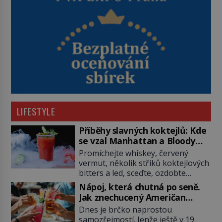
LIFESTYLE
Příběhy slavných koktejlů: Kde
se vzal Manhattan a Bloody
Mary?
Promíchejte whiskey, červený
vermut, několik střiků koktejlových
bitters a led, sceďte, ozdobte
koktejlovou třešinkou a tadá…
Nápoj, která chutná po seně.
Manhattan je tu! A pokud to má být
Jak znechucený Američan
skutečně on, dejte si pozor, ať
vymyslel brčko
Dnes je brčko naprostou
místo klasické americké rye
samozřejmostí. Jenže ještě v 19.