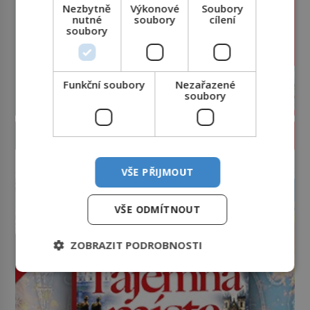
Nezbytně
Výkonové
Soubory
nutné
soubory
cílení
soubory
Funkční soubory
Nezařazené
soubory
PROLISTOVAT ČASOPIS
reklama
VŠE PŘIJMOUT
VŠE ODMÍTNOUT
ZOBRAZIT PODROBNOSTI