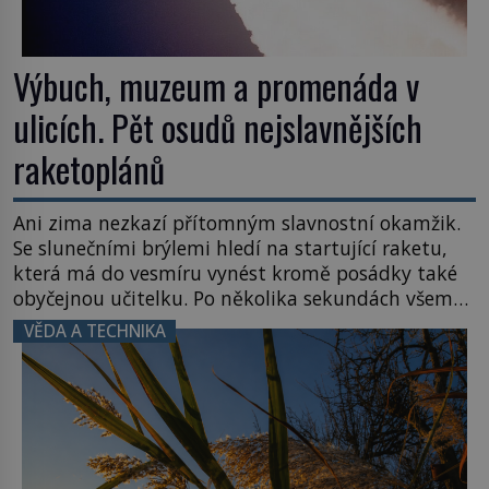
Výbuch, muzeum a promenáda v
ulicích. Pět osudů nejslavnějších
raketoplánů
Ani zima nezkazí přítomným slavnostní okamžik.
Se slunečními brýlemi hledí na startující raketu,
která má do vesmíru vynést kromě posádky také
obyčejnou učitelku. Po několika sekundách všem
ztuhnou úsměvy, stroj totiž exploduje. Jejich
VĚDA A TECHNIKA
konstrukce není z levného kraje, daňové
poplatníky stojí miliardy dolarů. Na druhou stranu
zvládnou jen představitelné věci. Na malé kousky
Název: Columbia První […]