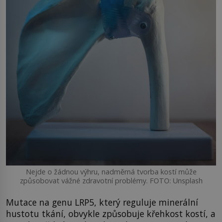
Nejde o žádnou výhru, nadměrná tvorba kostí může
způsobovat vážné zdravotní problémy. FOTO: Unsplash
Mutace na genu LRP5, který reguluje minerální
hustotu tkání, obvykle způsobuje křehkost kostí, a