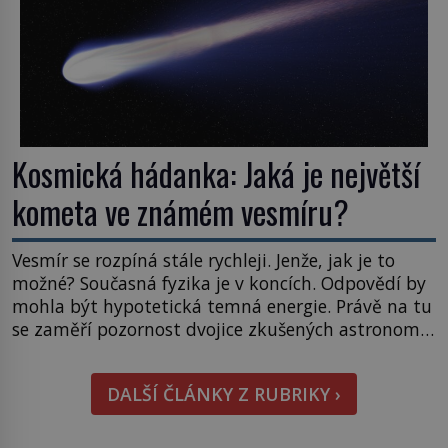
Kosmická hádanka: Jaká je největší
kometa ve známém vesmíru?
Vesmír se rozpíná stále rychleji. Jenže, jak je to
možné? Současná fyzika je v koncích. Odpovědí by
mohla být hypotetická temná energie. Právě na tu
se zaměří pozornost dvojice zkušených astronomů.
Namísto ní ale objeví něco mnohem
hmatatelnějšího. Naprosto rekordní kometu!
DALŠÍ ČLÁNKY Z RUBRIKY ›
Astronomové Pedro Bernardinelli a Gary Bernstein
mravenčí prací zkoumají archivní snímky v rámci
Průzkumu temné energie […]