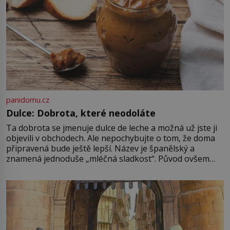
panidomu.cz
Dulce: Dobrota, které neodoláte
Ta dobrota se jmenuje dulce de leche a možná už jste ji
objevili v obchodech. Ale nepochybujte o tom, že doma
připravená bude ještě lepší. Název je španělský a
znamená jednoduše „mléčná sladkost“. Původ ovšem
není úplně jednoznačný, o autorství této receptury se
pře hned několik latinskoamerických zemí a k tomu
Francie, kde se traduje,