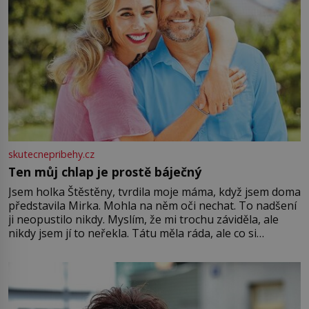
skutecnepribehy.cz
Ten můj chlap je prostě báječný
Jsem holka Štěstěny, tvrdila moje máma, když jsem doma
představila Mirka. Mohla na něm oči nechat. To nadšení
ji neopustilo nikdy. Myslím, že mi trochu záviděla, ale
nikdy jsem jí to neřekla. Tátu měla ráda, ale co si
pamatuji, tak jsme s Mirkem byli zamilovaní mnohem víc.
Jsme spolu moc rádi Tehdy byla jiná doba, když