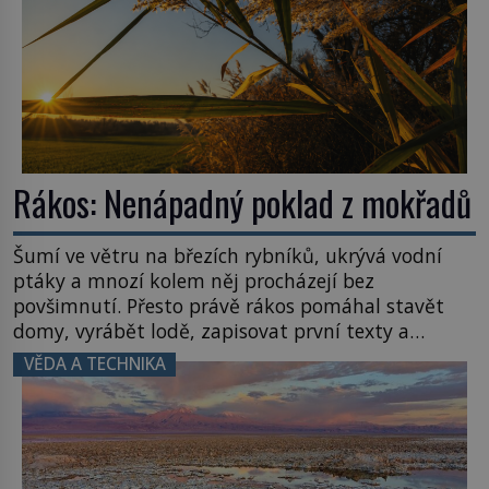
Rákos: Nenápadný poklad z mokřadů
Šumí ve větru na březích rybníků, ukrývá vodní
ptáky a mnozí kolem něj procházejí bez
povšimnutí. Přesto právě rákos pomáhal stavět
domy, vyrábět lodě, zapisovat první texty a
inspiroval řadu pověstí. Tato skromná, ale
VĚDA A TECHNIKA
užitečná rostlina provází člověka už tisíce let.
Většina lidí vnímá rákos jen jako obyčejnou kulisu
letního koupání. Stačí se však podívat […]