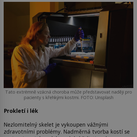
Tato extrémně vzácná choroba může představovat naději pro
pacienty s křehkými kostmi. FOTO: Unsplash
Prokletí i lék
Nezlomitelný skelet je vykoupen vážnými
zdravotními problémy. Nadměrná tvorba kostí se