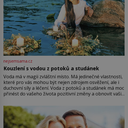
nejsemsama.cz
Kouzlení s vodou z potoků a studánek
Voda má v magii zvláštní místo. Má jedinečné vlastnosti,
které pro vás mohou být nejen zdrojem osvěžení, ale i
duchovní síly a léčení. Voda z potoků a studánek má moc
přinést do vašeho života pozitivní změny a obnovit vaši
energii. Využitím těchto přírodních zdrojů v magii
můžete obohatit své rituály a přinést do svého života
větší harmonii a klid. Je důležité