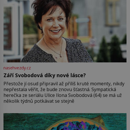
nasehvezdy.cz
Září Svobodová díky nové lásce?
Přestože jí osud připravil až příliš kruté momenty, nikdy
nepřestala věřit, že bude znovu šťastná. Sympatická
herečka ze seriálu Ulice Ilona Svobodová (64) se má už
několik týdnů potkávat se stejně