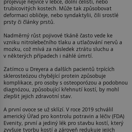
projevuje nejvíce v lebce, dolní čelisti, nebo
trubicovitých kostech. Může tak způsobovat
deformaci obličeje, nebo syndaktylii, čili srostlé
prsty či články prstů.
Nadměrný růst pojivové tkáně často vede ke
vzniku nitrolebečního tlaku a utlačování nervů a
mozku, což mívá za následek ztrátu sluchu a
v některých případech i náhlé úmrtí.
Zatímco u Dreyera a dalších pacientů trpících
sklerosteózou chybějící protein způsobuje
komplikace, pro osoby s osteoporózou a podobnou
diagnózou, způsobující křehnutí kostí, by mohl
zlepšit jejich zdravotní stav.
A první ovoce se už sklízí. V roce 2019 schválil
americký Úřad pro kontrolu potravin a léčiv (FDA)
Evenity, první a jediný lék pro stavbu kostí, který
zvyšuje tvorbu kostí a zároveň redukuje jejich