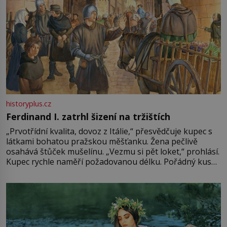
historyplus.cz
Ferdinand I. zatrhl šizení na tržištích
„Prvotřídní kvalita, dovoz z Itálie,“ přesvědčuje kupec s
látkami bohatou pražskou měšťanku. Žena pečlivě
osahává štůček mušelínu. „Vezmu si pět loket,“ prohlásí.
Kupec rychle naměří požadovanou délku. Pořádný kus
mu přitom zůstane za prsty… „Na šaty ho bude málo,
milostpaní. Stačí jenom na sukni,“ zhodnotí švadlena
množství růžového mušelínu. „Ošidili vás, podívejte.“
Vezme do ruky dřevěnou