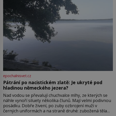
ve13. století, a už v roce 1313 kronikáři zaznamenali
epochalnisvet.cz
Pátrání po nacistickém zlatě: Je ukryté pod
hladinou německého jezera?
Nad vodou se převalují chuchvalce mlhy, ze kterých se
náhle vynoří siluety několika člunů. Mají velmi podivnou
posádku. Dobře živení, po zuby ozbrojení muži v
černých uniformách a na straně druhé: zubožená těla