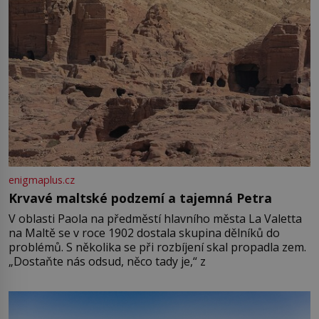
enigmaplus.cz
Krvavé maltské podzemí a tajemná Petra
V oblasti Paola na předměstí hlavního města La Valetta
na Maltě se v roce 1902 dostala skupina dělníků do
problémů. S několika se při rozbíjení skal propadla zem.
„Dostaňte nás odsud, něco tady je,“ z