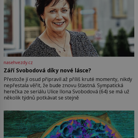
nasehvezdy.cz
Září Svobodová díky nové lásce?
Přestože jí osud připravil až příliš kruté momenty, nikdy
nepřestala věřit, že bude znovu šťastná. Sympatická
herečka ze seriálu Ulice Ilona Svobodová (64) se má už
několik týdnů potkávat se stejně