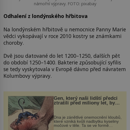
námořní výpravy. FOTO: pixabay
Odhalení z londýnského hřbitova
Na londýnském hřbitově u nemocnice Panny Marie
vědci vykopávají v roce 2010 kostry se známkami
choroby.
Dvě jsou datované do let 1200–1250, dalších pět
do období 1250–1400. Bakterie způsobující syfilis
se tedy vyskytovala v Evropě dávno před návratem
Kolumbovy výpravy.
Gen, který naši lidští předci
ztratili před miliony let, by
mohl pomoci s léčbou
„nemoci králů“
Dna je zánětlivé onemocnění kloubů,
které vzniká kvůli nadbytku kyseliny
močové v těle. Ta se ve formě
krystalků ukládá v blízkosti kloubů,