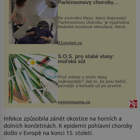
Parkinsonovy choroby
pomocí ultrazvukové
„helmy“
Ke zmírnění třesu, který doprovází
Parkinsonovu chorobu, je využívána
hluboká mozková stimulace, která
však vyžaduje vysoce invazivní
zákrok. Ultrazvuk zase není vhodný
k dostatečně přesnému zacílení ...
21stoleti.cz
S.O.S. pro slabé vlasy:
mořská sůl
Proč máme u moře vlasy
nejkrásnější? Jak to, že jsou hebčí,
pevnější a bohatší už po prvním
vykoupání? Protože sůl obsažená v
mořské vodě má blahodárný vliv.
Nejen na tělo a pokožku, ale i na
nejsemsama.cz
vlasy. ...
Infekce způsobila zánět okostice na horních a
dolních končetinách. K epidemii pohlavní choroby
došlo v Evropě na konci 15. století.