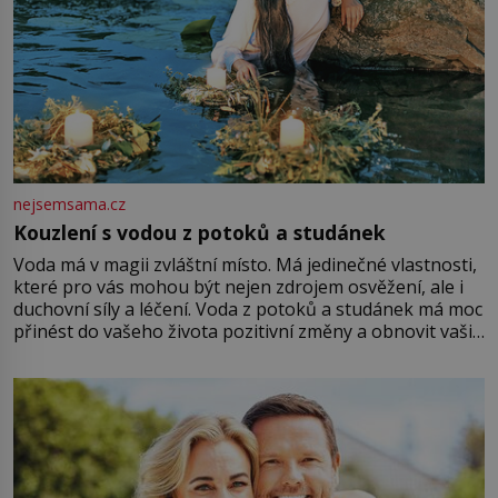
nejsemsama.cz
Kouzlení s vodou z potoků a studánek
Voda má v magii zvláštní místo. Má jedinečné vlastnosti,
které pro vás mohou být nejen zdrojem osvěžení, ale i
duchovní síly a léčení. Voda z potoků a studánek má moc
přinést do vašeho života pozitivní změny a obnovit vaši
energii. Využitím těchto přírodních zdrojů v magii
můžete obohatit své rituály a přinést do svého života
větší harmonii a klid. Je důležité