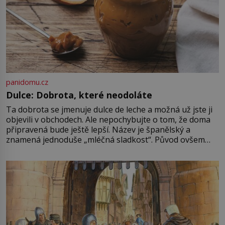
panidomu.cz
Dulce: Dobrota, které neodoláte
Ta dobrota se jmenuje dulce de leche a možná už jste ji
objevili v obchodech. Ale nepochybujte o tom, že doma
připravená bude ještě lepší. Název je španělský a
znamená jednoduše „mléčná sladkost“. Původ ovšem
není úplně jednoznačný, o autorství této receptury se
pře hned několik latinskoamerických zemí a k tomu
Francie, kde se traduje,