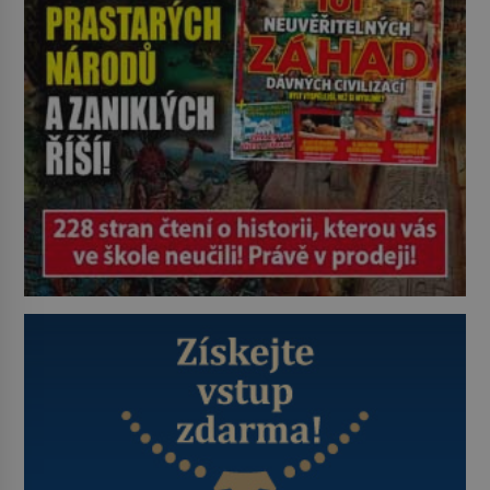
bez něhož si muži 19. […]