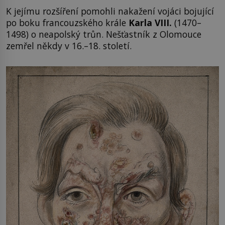
K jejímu rozšíření pomohli nakažení vojáci bojující
po boku francouzského krále
Karla VIII.
(1470–
1498) o neapolský trůn. Nešťastník z Olomouce
zemřel někdy v 16.–18. století.