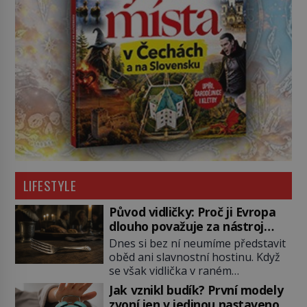
LIFESTYLE
Původ vidličky: Proč ji Evropa
dlouho považuje za nástroj
samotného satana?
Dnes si bez ní neumíme představit
oběd ani slavnostní hostinu. Když
se však vidlička v raném
středověku objevuje na evropských
Jak vznikl budík? První modely
stolech, vzbuzuje pohoršení,
zvoní jen v jedinou nastavenou