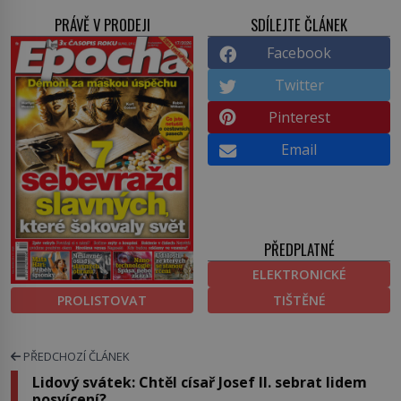
PRÁVĚ V PRODEJI
SDÍLEJTE ČLÁNEK
Facebook
Twitter
Pinterest
Email
PŘEDPLATNÉ
ELEKTRONICKÉ
PROLISTOVAT
TIŠTĚNÉ
PŘEDCHOZÍ ČLÁNEK
Lidový svátek: Chtěl císař Josef II. sebrat lidem
posvícení?