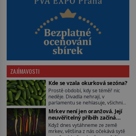
ZAJÍMAVOSTI
Kde se vzala okurková sezóna?
Prostě období, kdy se téměř nic
neděje. Divadla nehrají, v
parlamentu se nehlasuje, všichni
jsou na dovolené a média tak
Mrkev není jen oranžová. Její
nemají o čem mluvit a psát. A
neuvěřitelný příběh začíná
vymýšlejí si proto témata, které
fialovou barvou
Když dnes vytáhneme ze země
nikoho nezajímají. Proč je však ona
mrkev, většina z nás očekává sytě
letní doba spojovaná zrovna s