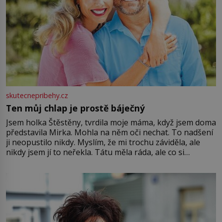
skutecnepribehy.cz
Ten můj chlap je prostě báječný
Jsem holka Štěstěny, tvrdila moje máma, když jsem doma
představila Mirka. Mohla na něm oči nechat. To nadšení
ji neopustilo nikdy. Myslím, že mi trochu záviděla, ale
nikdy jsem jí to neřekla. Tátu měla ráda, ale co si
pamatuji, tak jsme s Mirkem byli zamilovaní mnohem víc.
Jsme spolu moc rádi Tehdy byla jiná doba, když