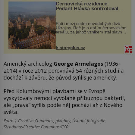
Černovická rezidence:
Pedant Hlávka kontroloval
každou cihlu
Patří mezi sedm novodobých divů
Ukrajiny. Řeč je o obřím černovickém
areálu, za jehož vznikem stál slavný
český architekt Josef Hlávka. Ten si
na něm dal mimořádně záležet. Jeho
stavební plány by při ...
historyplus.cz
Americký archeolog
George Armelagos
(1936–
2014) v roce 2012 porovnává 54 různých studií a
dochází k závěru, že původ syfilis je americký.
Před Kolumbovými plavbami se v Evropě
vyskytovaly nemoci vyvolané příbuznou bakterií,
ale „pravá“ syfilis podle něj pochází až z Nového
světa.
Foto: 1 Creative Commons, pixabay, Úvodní fotografie:
Stradanus/Creative Commons/CC0