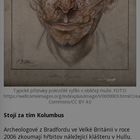
Typické příznaky pokročilé syfilis v obličeji muže. FOTO:
https://wellcomeimages.org/indexplus/image/V0009903.html/Crea
Commons/CC BY 4.0
Stojí za tím Kolumbus
Archeologové z Bradfordu ve Velké Británii v roce
2006 zkoumají hřbitov náležející klášteru v Hullu.