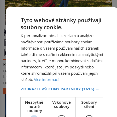
Tyto webové stránky používají
soubory cookie.
Kufr, který se konečně rozjede. Proč
K personalizaci obsahu, reklam a analýze
lidé čekají na kolečka téměř pět tisíc
návštěvnosti používáme soubory cookie.
Informace o vašem používání našich stránek
let?
také sdílíme s našimi reklamními a analytickými
partnery, kteří je mohou kombinovat s dalšími
Kolo patří k nejstarším vynálezům lidstva, ale kufr
informacemi, které jste jim poskytli nebo
na kolečkách se objevuje až ve 20. století. Po tisíce
které shromáždili při vašem používání jejich
let lidé vláčejí těžká zavazadla v rukou, na zádech
služeb.
Více informací
nebo je nakládají na povozy. Stačí přitom jediný
nápad, připevnit ke kufru kolečka. Jenže právě ten
ZOBRAZIT VŠECHNY PARTNERY
(1616) →
LIFESTYLE
nikdo dlouho nedostane. Až jednou se na letišti
ozve věta, která změní […]
Nezbytně
Výkonové
Soubory
nutné
soubory
cílení
soubory