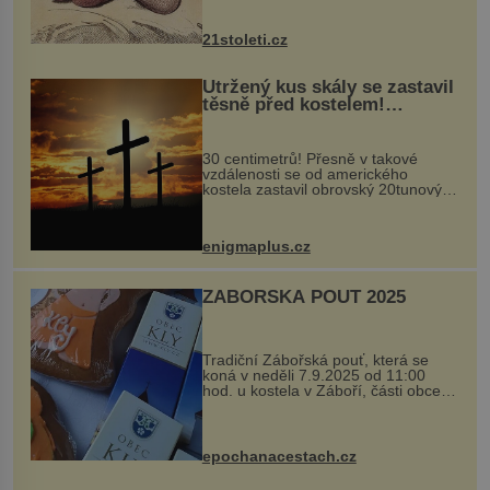
nejčastěji přitom postihuje palce na
nohou, a způsobuje bole...
21stoleti.cz
Utržený kus skály se zastavil
těsně před kostelem!
Ochránila ho boží síla?
30 centimetrů! Přesně v takové
vzdálenosti se od amerického
kostela zastavil obrovský 20tunový
balvan, který se v květnu 2014
nečekaně odtrhl od nedaleké skály
při její demolici. Podle místních stojí
enigmaplus.cz
...
ZÁBOŘSKÁ POUŤ 2025
Tradiční Zábořská pouť, která se
koná v neděli 7.9.2025 od 11:00
hod. u kostela v Záboří, části obce
Kly u Mělníka. V programu naleznete
komentovanou prohlídku kostela,
dobovou hudbu, řemesla, atrakce...
epochanacestach.cz