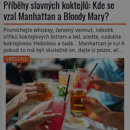
Příběhy slavných koktejlů: Kde se
vzal Manhattan a Bloody Mary?
Promíchejte whiskey, červený vermut, několik
střiků koktejlových bitters a led, sceďte, ozdobte
koktejlovou třešinkou a tadá… Manhattan je tu! A
pokud to má být skutečně on, dejte si pozor, ať
místo klasické americké rye whiskey či klidně
LIFESTYLE
bourbonu nepoužijete skotskou whisku. Co se
stane? Inu, koktejl bude stále skvělý, ale už to
nebude Manhattan ale […]