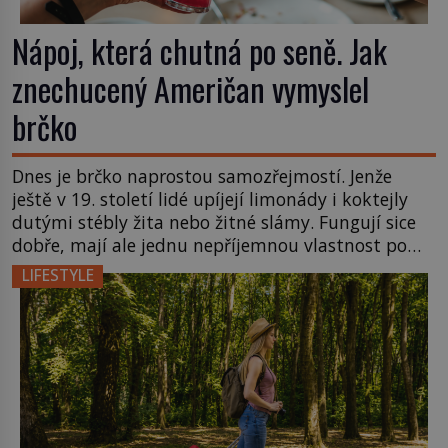
Nápoj, která chutná po seně. Jak
znechucený Američan vymyslel
brčko
Dnes je brčko naprostou samozřejmostí. Jenže
ještě v 19. století lidé upíjejí limonády i koktejly
dutými stébly žita nebo žitné slámy. Fungují sice
dobře, mají ale jednu nepříjemnou vlastnost po
chvíli se rozmáčejí a nápoji dodávají travnatou
LIFESTYLE
příchuť. Právě tahle drobná nepříjemnost přivede
amerického výrobce cigaretových náustků k
nápadu, který změní způsob pití po celém […]