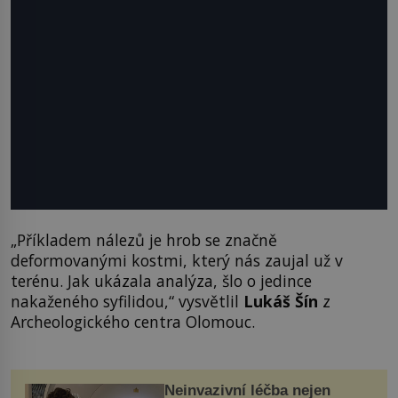
„Příkladem nálezů je hrob se značně
deformovanými kostmi, který nás zaujal už v
terénu. Jak ukázala analýza, šlo o jedince
nakaženého syfilidou,“ vysvětlil
Lukáš Šín
z
Archeologického centra Olomouc.
Neinvazivní léčba nejen