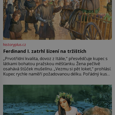
historyplus.cz
Ferdinand I. zatrhl šizení na tržištích
„Prvotřídní kvalita, dovoz z Itálie,“ přesvědčuje kupec s
látkami bohatou pražskou měšťanku. Žena pečlivě
osahává štůček mušelínu. „Vezmu si pět loket,“ prohlásí.
Kupec rychle naměří požadovanou délku. Pořádný kus
mu přitom zůstane za prsty… „Na šaty ho bude málo,
milostpaní. Stačí jenom na sukni,“ zhodnotí švadlena
množství růžového mušelínu. „Ošidili vás, podívejte.“
Vezme do ruky dřevěnou