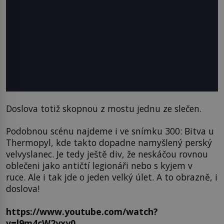
Doslova totiž skopnou z mostu jednu ze slečen.
Podobnou scénu najdeme i ve snímku 300: Bitva u
Thermopyl, kde takto dopadne namyšlený perský
velvyslanec. Je tedy ještě div, že neskáčou rovnou
oblečeni jako antičtí legionáři nebo s kyjem v
ruce. Ale i tak jde o jeden velký úlet. A to obrazně, i
doslova!
https://www.youtube.com/watch?
v=l9m4cW2yxy0