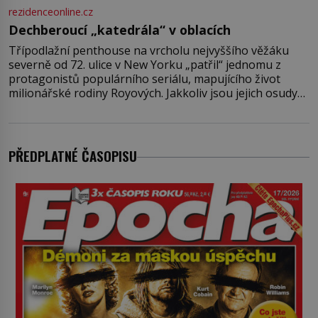
rezidenceonline.cz
Dechberoucí „katedrála“ v oblacích
Třípodlažní penthouse na vrcholu nejvyššího věžáku
severně od 72. ulice v New Yorku „patřil“ jednomu z
protagonistů populárního seriálu, mapujícího život
milionářské rodiny Royových. Jakkoliv jsou jejich osudy
fiktivní, nemovitosti, v nichž „žijí“, jsou velmi reálné.
Ohromující luxusní byt s pěti ložnicemi, čtyřmi
koupelnami a výhledem na Husdon Yards je přitom
jenom jednou z nemovitostí
PŘEDPLATNÉ ČASOPISU