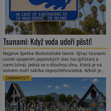
Tsunami: Když voda udeří pěstí!
Nejprve špetka školometské teorie. Výraz tsunami
vznikl spojením japonských slov tsu (přístav) a
nami (vlna). Jedná se o dlouhou vlnu, která je na
volném moři takřka nepostřehnutelná. Ačkoli je
vlnová délka tsunami i 300 kilometrů, výška vlny
ZAJÍMAVOSTI
na volném moři je maximálně 1,5 metru. Máme se
podobné obří vlny obávat i v Evropě? Vznik
tsunami si […]