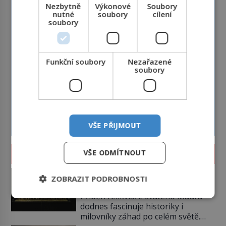
Nezbytně
Výkonové
Soubory
nutné
soubory
cílení
soubory
Funkční soubory
Nezařazené
soubory
VŠE PŘIJMOUT
ZÁHADY A TAJEMSTVÍ
VŠE ODMÍTNOUT
Klenot skrytý pod podlahou:
ZOBRAZIT PODROBNOSTI
Jak se unikátní románský
poklad dostal do zapadlého
Příběh relikviáře svatého Maura
Bečova?
dodnes fascinuje historiky i
milovníky záhad po celém světě.