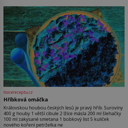
tisicereceptu.cz
Hříbková omáčka
Královskou houbou českých lesů je pravý hřib. Suroviny
400 g houby 1 větší cibule 2 lžíce másla 200 ml šlehačky
100 ml zakysané smetana 1 bobkový list 5 kuliček
nového koření petrželka ne