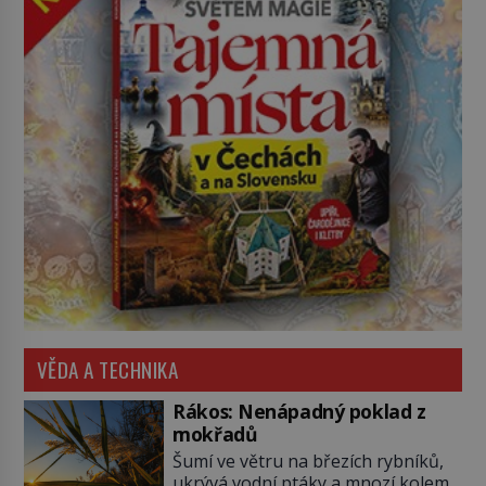
VĚDA A TECHNIKA
Rákos: Nenápadný poklad z
mokřadů
Šumí ve větru na březích rybníků,
ukrývá vodní ptáky a mnozí kolem