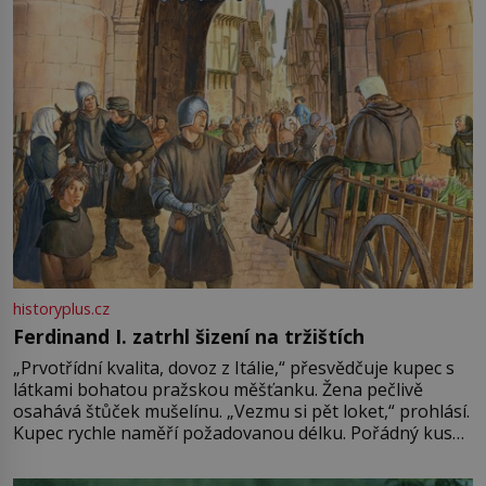
Francie, kde se traduje,
historyplus.cz
Ferdinand I. zatrhl šizení na tržištích
„Prvotřídní kvalita, dovoz z Itálie,“ přesvědčuje kupec s
látkami bohatou pražskou měšťanku. Žena pečlivě
osahává štůček mušelínu. „Vezmu si pět loket,“ prohlásí.
Kupec rychle naměří požadovanou délku. Pořádný kus
mu přitom zůstane za prsty… „Na šaty ho bude málo,
milostpaní. Stačí jenom na sukni,“ zhodnotí švadlena