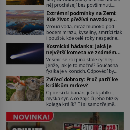
něj procházejí bez povšimnutí.
Přesto právě rákos pomáhal stavět
Extrémní podmínky na Zemi:
domy, vyrábět lodě, zapisovat první
Kde život přežívá navzdory
texty a inspiroval řadu pověstí.
všemu
Vroucí voda, mráz hluboko pod
Tato skromná, ale užitečná
bodem mrazu, kyseliny, smrtící tlak
rostlina provází člověka už tisíce
i pouště, kde celé roky nespadne
let. Většina lidí vnímá rákos jen jako
jediná kapka deště. Na první
obyčejnou kulisu letního koupání.
Kosmická hádanka: Jaká je
pohled místa, kde nemůže
Stačí se však podívat […]
největší kometa ve známém
existovat vůbec nic. Přesto právě
vesmíru?
Vesmír se rozpíná stále rychleji.
tady vědci objevují organismy,
Jenže, jak je to možné? Současná
které posouvají hranice života.
fyzika je v koncích. Odpovědí by
Každý nový nález mění naše
mohla být hypotetická temná
představy o tom, co všechno
Zvířecí dobroty: Proč patří ke
energie. Právě na tu se zaměří
dokáže příroda a napovídá, kde
králíkům mrkev?
pozornost dvojice zkušených
bychom jednou […]
Opice si dá banán, ježek jablko,
astronomů. Namísto ní ale objeví
myška sýr. A co zajíc či jeho blízký
něco mnohem hmatatelnějšího.
kolega králík? Ti si samozřejmě
Naprosto rekordní kometu!
pochutnají na mrkvi! Proč jsou
Astronomové Pedro Bernardinelli a
podobné představy o potravě
Gary Bernstein mravenčí prací
zvířat často spíš mýty? Pokud máte
zkoumají archivní snímky v rámci
doma králíka, mrkev mu dát
Průzkumu temné energie […]