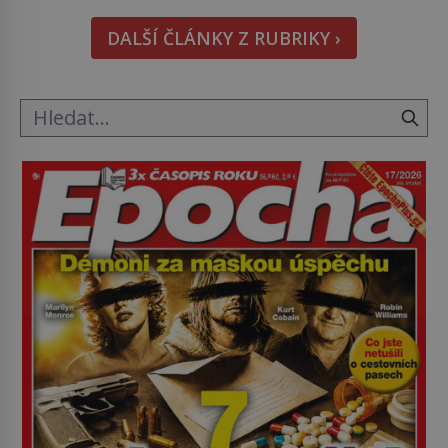
Podívat se pod hladinu a zjistit, kdo si onu
DALŠÍ ČLÁNKY Z RUBRIKY ›
konkrétní vodní lokalitu oblíbil už dávno před
vámi. Říká se jim bioindikátory […]