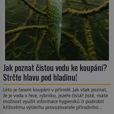
v rumunské vesnici Sapanta, nedaleko hranic […]
Jak poznat čistou vodu ke koupání?
Strčte hlavu pod hladinu!
Léto je časem koupání v přírodě. Jak však poznat,
že je voda v řece, rybníku, jezeře čistá? Jistě, máte
možnost využít informace hygieniků či podrobit
křížovému výslechu provozovatele přírodního
koupaliště. Existuje ale ještě jiná alternativa. Jaká?