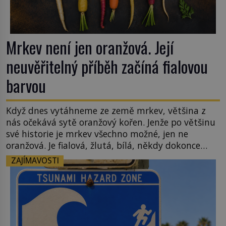
Mrkev není jen oranžová. Její
neuvěřitelný příběh začíná fialovou
barvou
Když dnes vytáhneme ze země mrkev, většina z
nás očekává sytě oranžový kořen. Jenže po většinu
své historie je mrkev všechno možné, jen ne
oranžová. Je fialová, žlutá, bílá, někdy dokonce
téměř černá. Až díky stovkám let pečlivého
ZAJÍMAVOSTI
šlechtění se z ní stává zelenina, bez které si českou
zahradu ani nedokážeme představit. Její příběh je
[…]