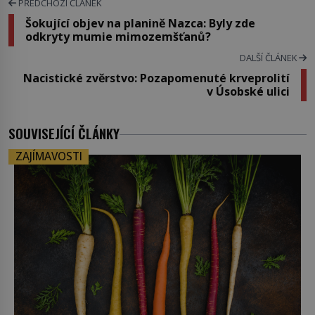
PŘEDCHOZÍ ČLÁNEK
Šokující objev na planině Nazca: Byly zde
odkryty mumie mimozemšťanů?
DALŠÍ ČLÁNEK
Nacistické zvěrstvo: Pozapomenuté krveprolití
v Úsobské ulici
SOUVISEJÍCÍ ČLÁNKY
ZAJÍMAVOSTI