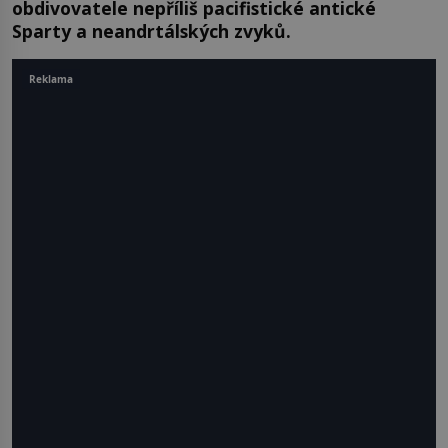
obdivovatele nepříliš pacifistické antické
Sparty a neandrtálských zvyků.
Reklama