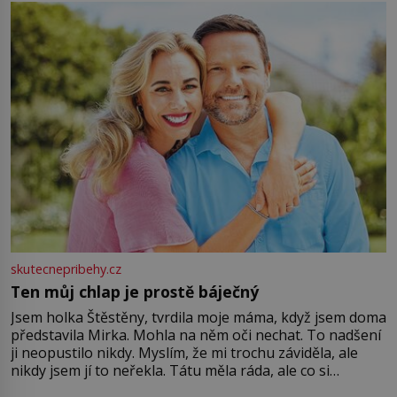
můžete obohatit své rituály a přinést do svého života
větší harmonii a klid. Je důležité
skutecnepribehy.cz
Ten můj chlap je prostě báječný
Jsem holka Štěstěny, tvrdila moje máma, když jsem doma
představila Mirka. Mohla na něm oči nechat. To nadšení
ji neopustilo nikdy. Myslím, že mi trochu záviděla, ale
nikdy jsem jí to neřekla. Tátu měla ráda, ale co si
pamatuji, tak jsme s Mirkem byli zamilovaní mnohem víc.