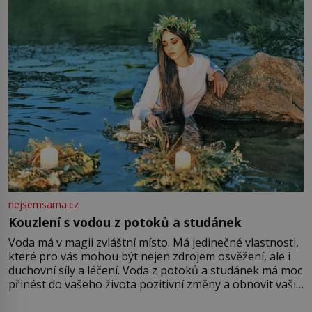
množství růžového mušelínu. „Ošidili vás, podívejte.“
Vezme do ruky dřevěnou
nejsemsama.cz
Kouzlení s vodou z potoků a studánek
Voda má v magii zvláštní místo. Má jedinečné vlastnosti,
které pro vás mohou být nejen zdrojem osvěžení, ale i
duchovní síly a léčení. Voda z potoků a studánek má moc
přinést do vašeho života pozitivní změny a obnovit vaši
energii. Využitím těchto přírodních zdrojů v magii