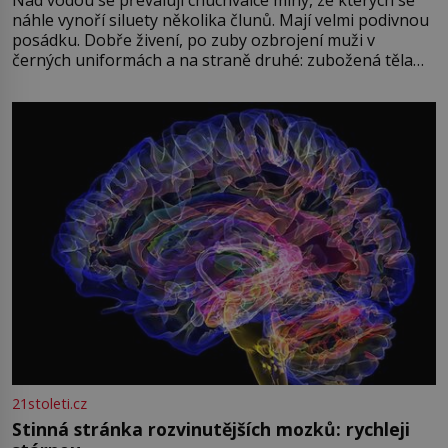
Nad vodou se převalují chuchvalce mlhy, ze kterých se
náhle vynoří siluety několika člunů. Mají velmi podivnou
posádku. Dobře živení, po zuby ozbrojení muži v
černých uniformách a na straně druhé: zubožená těla
oblečená v chatrných vězeňských hadrech. Co tato
přízračná scéna znamená? Je jaro roku 1945, druhá
světová válka se chýlí ke konci. Jezero Stolpsee
21stoleti.cz
Stinná stránka rozvinutějších mozků: rychleji