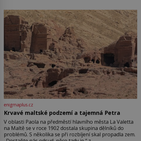
enigmaplus.cz
Krvavé maltské podzemí a tajemná Petra
V oblasti Paola na předměstí hlavního města La Valetta
na Maltě se v roce 1902 dostala skupina dělníků do
problémů. S několika se při rozbíjení skal propadla zem.
„Dostaňte nás odsud, něco tady je,“ z