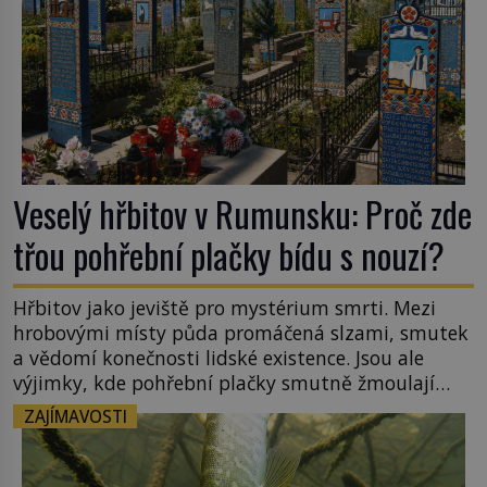
Veselý hřbitov v Rumunsku: Proč zde
třou pohřební plačky bídu s nouzí?
Hřbitov jako jeviště pro mystérium smrti. Mezi
hrobovými místy půda promáčená slzami, smutek
a vědomí konečnosti lidské existence. Jsou ale
výjimky, kde pohřební plačky smutně žmoulají
kapesníky nikoli při smutečním obřadu, ale při
ZAJÍMAVOSTI
pohledu na výši vyměřené podpory
v nezaměstnanosti. Kam vás pozveme? Unikátní
hřbitov, který si vysloužil název „Veselý“, najdeme