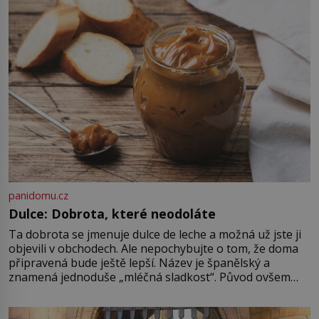
ovládaný muž? Marcus Aurelius byl
zastáncem stoicismu, učení, […]
panidomu.cz
Dulce: Dobrota, které neodoláte
Ta dobrota se jmenuje dulce de leche a možná už jste ji
objevili v obchodech. Ale nepochybujte o tom, že doma
připravená bude ještě lepší. Název je španělský a
znamená jednoduše „mléčná sladkost“. Původ ovšem
není úplně jednoznačný, o autorství této receptury se
pře hned několik latinskoamerických zemí a k tomu