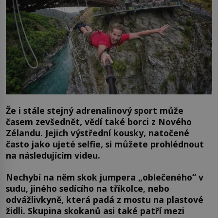
Že i stále stejný adrenalinový sport může
časem zevšednět, vědí také borci z Nového
Zélandu. Jejich výstřední kousky, natočené
často jako ujeté selfie, si můžete prohlédnout
na následujícím videu.
Nechybí na něm skok jumpera „oblečeného“ v
sudu, jiného sedícího na tříkolce, nebo
odvážlivkyně, která padá z mostu na plastové
židli. Skupina skokanů asi také patří mezi