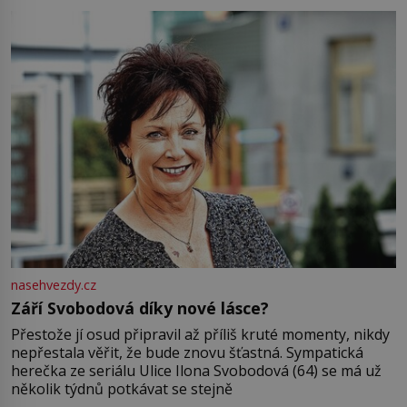
Jsme spolu moc rádi Tehdy byla jiná doba, když
nasehvezdy.cz
Září Svobodová díky nové lásce?
Přestože jí osud připravil až příliš kruté momenty, nikdy
nepřestala věřit, že bude znovu šťastná. Sympatická
herečka ze seriálu Ulice Ilona Svobodová (64) se má už
několik týdnů potkávat se stejně