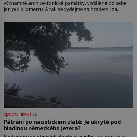
významné architektonické památky, vzdálené od sebe
jen půl kilometru. A tak se vydejme za hradem i za
zámkem do krásné jihomoravské krajiny. Trhová osada
Boskovice na okraji Drahanské vrchoviny vznikla někdy
ve13. století, a už v roce 1313 kronikáři zaznamenali
epochalnisvet.cz
Pátrání po nacistickém zlatě: Je ukryté pod
hladinou německého jezera?