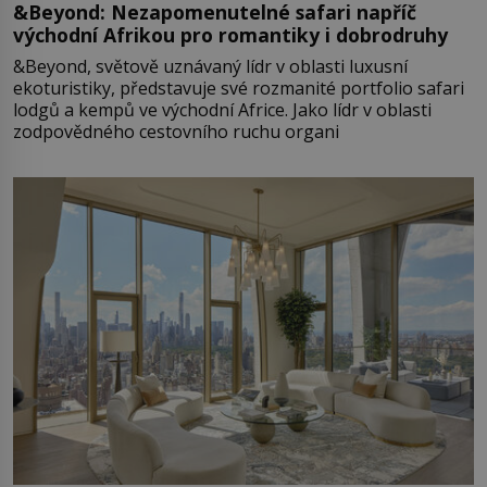
&Beyond: Nezapomenutelné safari napříč
východní Afrikou pro romantiky i dobrodruhy
&Beyond, světově uznávaný lídr v oblasti luxusní
ekoturistiky, představuje své rozmanité portfolio safari
lodgů a kempů ve východní Africe. Jako lídr v oblasti
zodpovědného cestovního ruchu organi