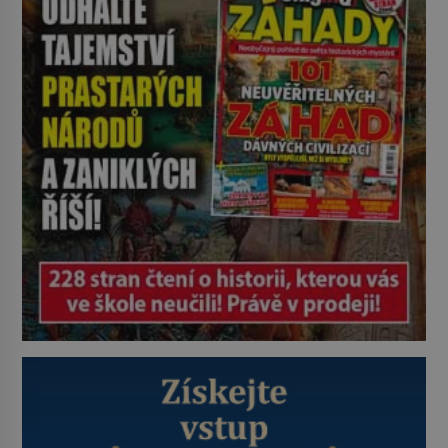
můžete. A nejspíš mu i bude
chutnat, ovšem měl by ji mít jen
jako občasný pamlsek. […]