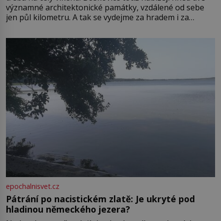
významné architektonické památky, vzdálené od sebe
jen půl kilometru. A tak se vydejme za hradem i za
zámkem do krásné jihomoravské krajiny. Trhová osada
Boskovice na okraji Drahanské vrchoviny vznikla někdy
ve13. století, a už v roce 1313 kronikáři zaznamenali
epochalnisvet.cz
Pátrání po nacistickém zlatě: Je ukryté pod
hladinou německého jezera?