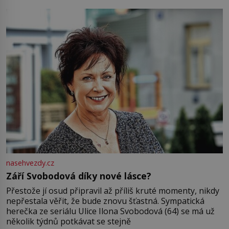
Jsme spolu moc rádi Tehdy byla jiná doba, když
nasehvezdy.cz
Září Svobodová díky nové lásce?
Přestože jí osud připravil až příliš kruté momenty, nikdy
nepřestala věřit, že bude znovu šťastná. Sympatická
herečka ze seriálu Ulice Ilona Svobodová (64) se má už
několik týdnů potkávat se stejně