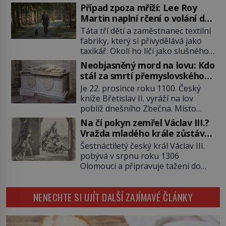
pečovatelského domu Charles a
Případ zpoza mříží: Lee Roy
Katharine Schmidovi. Synek jim
Martin naplní rčení o volání do
mnoho radosti nepřinese. Mezi
lesa
Táta tří dětí a zaměstnanec textilní
přáteli v arizonském Tusconu se
fabriky, který si přivydělává jako
mu přezdívá Krysař. Je to pohledný
taxikář. Okolí ho líčí jako slušného
a charismatický mladík, kterému to
člověka. To je Lee Roy Martin
ve škole dvakrát nejde. Exceluje ale
Neobjasněný mord na lovu: Kdo
(1937–1972), jinak též Škrtič z
v tělocviku. Škola si díky němu
stál za smrtí přemyslovského
Gaffney, městečka v Jižní Karolíně.
může vystavit […]
knížete Břetislava II.?
Je 22. prosince roku 1100. Český
Mezi lety 1967 až 1968 zavraždí dvě
kníže Břetislav II. vyráží na lov
ženy a dvě dívky. Dne 20. května
poblíž dnešního Zbečna. Místo
1967 znásilní a zavraždí 32letou
návratu na Pražský hrad však
Annie Lucille Dedmondovou. […]
Na čí pokyn zemřel Václav III.?
přichází smrt. Muž na něj zaútočí
Vražda mladého krále zůstává
kopím a panovník svým zraněním
po 720 letech nevyřešenou
Šestnáctiletý český král Václav III.
podlehne. Kdo atentát zosnoval a
záhadou
pobývá v srpnu roku 1306
proč? Odpověď neznají ani historici
Olomouci a připravuje tažení do
po více než devíti stech letech.
Polska. Místo vojenského triumfu
Zimní les je tichý a pokrytý sněhem.
však přichází smrt. Poslední
[…]
NENECHTE SI UJÍT DALŠÍ ZAJÍMAVÉ ČLÁNKY
mužský potomek rodu
Přemyslovců padá rukou vraha a
české dějiny se během jediného