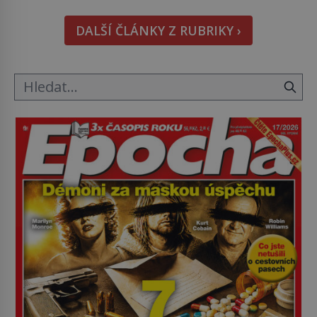
nápad, připevnit ke kufru kolečka. Jenže právě ten
nikdo dlouho nedostane. Až jednou se na letišti
DALŠÍ ČLÁNKY Z RUBRIKY ›
ozve věta, která změní […]