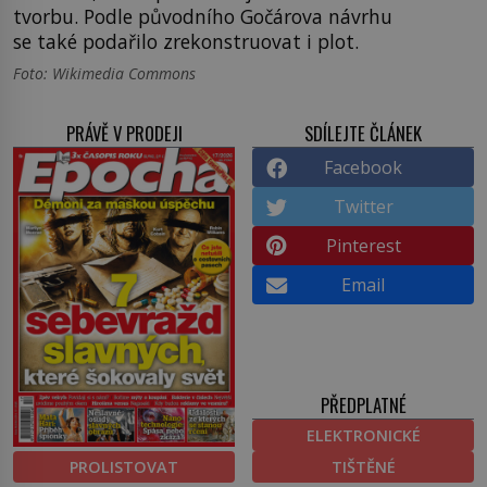
tvorbu. Podle původního Gočárova návrhu
se také podařilo zrekonstruovat i plot.
Foto: Wikimedia Commons
PRÁVĚ V PRODEJI
SDÍLEJTE ČLÁNEK
Facebook
Twitter
Pinterest
Email
PŘEDPLATNÉ
ELEKTRONICKÉ
PROLISTOVAT
TIŠTĚNÉ