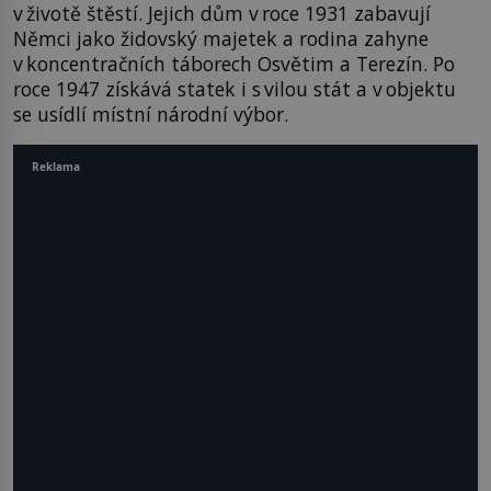
v životě štěstí. Jejich dům v roce 1931 zabavují
Němci jako židovský majetek a rodina zahyne
v koncentračních táborech Osvětim a Terezín. Po
roce 1947 získává statek i s vilou stát a v objektu
se usídlí místní národní výbor.
Reklama