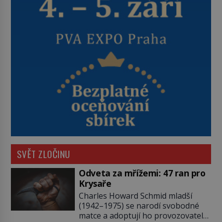
SVĚT ZLOČINU
Odveta za mřížemi: 47 ran pro
Krysaře
Charles Howard Schmid mladší
(1942–1975) se narodí svobodné
matce a adoptují ho provozovatelé