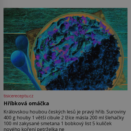
tisicereceptu.cz
Hříbková omáčka
Královskou houbou českých lesů je pravý hřib. Suroviny
400 g houby 1 větší cibule 2 lžíce másla 200 ml šlehačky
100 ml zakysané smetana 1 bobkový list 5 kuliček
nového koření petrželka ne