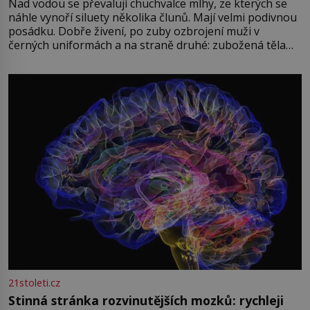
Nad vodou se převalují chuchvalce mlhy, ze kterých se
náhle vynoří siluety několika člunů. Mají velmi podivnou
posádku. Dobře živení, po zuby ozbrojení muži v
černých uniformách a na straně druhé: zubožená těla
oblečená v chatrných vězeňských hadrech. Co tato
přízračná scéna znamená? Je jaro roku 1945, druhá
světová válka se chýlí ke konci. Jezero Stolpsee
21stoleti.cz
Stinná stránka rozvinutějších mozků: rychleji