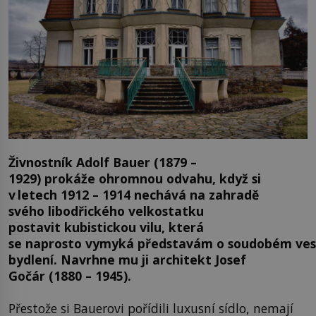
Živnostník Adolf Bauer (1879 –
1929) prokáže ohromnou odvahu, když si
v letech 1912 – 1914 nechává na zahradě
svého libodřického velkostatku
postavit kubistickou vilu, která
se naprosto vymyká představám o soudobém ve
bydlení. Navrhne mu ji architekt Josef
Gočár (1880 – 1945).
Přestože si Bauerovi pořídili luxusní sídlo, nemají