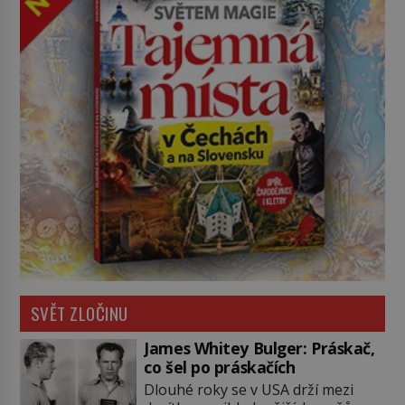
SVĚT ZLOČINU
James Whitey Bulger: Práskač,
co šel po práskačích
Dlouhé roky se v USA drží mezi