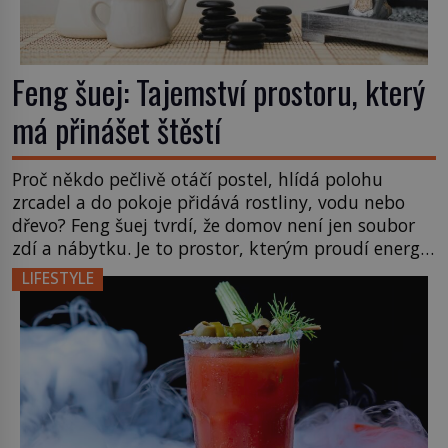
Feng šuej: Tajemství prostoru, který
má přinášet štěstí
Proč někdo pečlivě otáčí postel, hlídá polohu
zrcadel a do pokoje přidává rostliny, vodu nebo
dřevo? Feng šuej tvrdí, že domov není jen soubor
zdí a nábytku. Je to prostor, kterým proudí energie
čchi a jeho uspořádání může ovlivňovat, jak se v
LIFESTYLE
něm člověk cítí. Feng šuej má kořeny ve staré Číně
a jeho historie […]