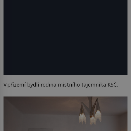
V přízemí bydlí rodina místního tajemníka KSČ.