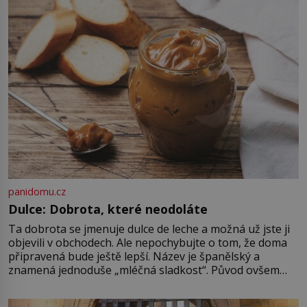
dne obracejí naruby. Ani po více
než sedmi stech letech není jisté,
kdo tehdy vraždil, a právě to činí
[…]
panidomu.cz
Dulce: Dobrota, které neodoláte
Ta dobrota se jmenuje dulce de leche a možná už jste ji
objevili v obchodech. Ale nepochybujte o tom, že doma
připravená bude ještě lepší. Název je španělský a
znamená jednoduše „mléčná sladkost“. Původ ovšem
není úplně jednoznačný, o autorství této receptury se
pře hned několik latinskoamerických zemí a k tomu