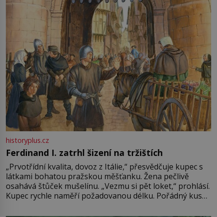
Francie, kde se traduje,
historyplus.cz
Ferdinand I. zatrhl šizení na tržištích
„Prvotřídní kvalita, dovoz z Itálie,“ přesvědčuje kupec s
látkami bohatou pražskou měšťanku. Žena pečlivě
osahává štůček mušelínu. „Vezmu si pět loket,“ prohlásí.
Kupec rychle naměří požadovanou délku. Pořádný kus
mu přitom zůstane za prsty… „Na šaty ho bude málo,
milostpaní. Stačí jenom na sukni,“ zhodnotí švadlena