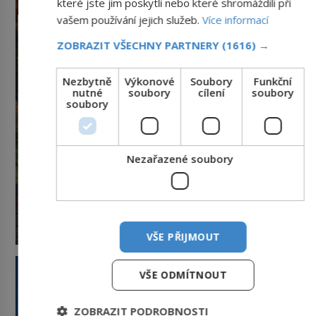
které jste jim poskytli nebo které shromáždili při
nadiktuje adresu „jeho kamaráda“.
vašem používání jejich služeb.
Více informací
Strážníci ho dopraví zpět do
udaného bytu. Oním „kamarádem“
ZOBRAZIT VŠECHNY PARTNERY
(1616) →
je ovšem jeden z nejslavnějších
vrahů, Jeffrey Dahmer (1960–1994).
Nezbytně
Výkonové
Soubory
Funkční
Je 27. května 1991. […]
nutné
soubory
cílení
soubory
soubory
Nezařazené soubory
VŠE PŘIJMOUT
VŠE ODMÍTNOUT
ZOBRAZIT PODROBNOSTI