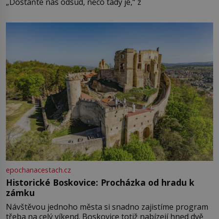
„Dostaňte nás odsud, něco tady je,“ z
epochanacestach.cz
Historické Boskovice: Procházka od hradu k
zámku
Návštěvou jednoho města si snadno zajistíme program
třeba na celý víkend. Boskovice totiž nabízejí hned dvě