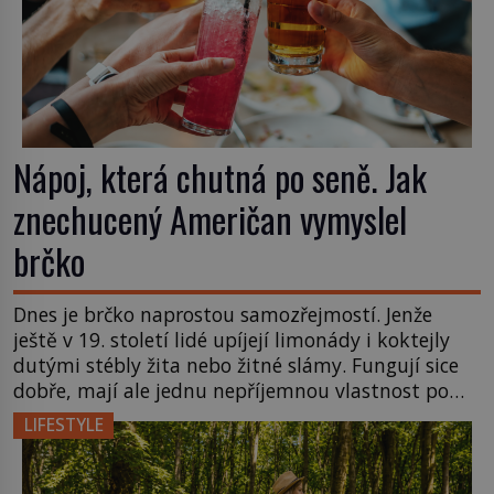
Nápoj, která chutná po seně. Jak
znechucený Američan vymyslel
brčko
Dnes je brčko naprostou samozřejmostí. Jenže
ještě v 19. století lidé upíjejí limonády i koktejly
dutými stébly žita nebo žitné slámy. Fungují sice
dobře, mají ale jednu nepříjemnou vlastnost po
chvíli se rozmáčejí a nápoji dodávají travnatou
LIFESTYLE
příchuť. Právě tahle drobná nepříjemnost přivede
amerického výrobce cigaretových náustků k
nápadu, který změní způsob pití po celém […]