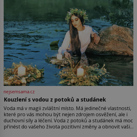
množství růžového mušelínu. „Ošidili vás, podívejte.“
Vezme do ruky dřevěnou
nejsemsama.cz
Kouzlení s vodou z potoků a studánek
Voda má v magii zvláštní místo. Má jedinečné vlastnosti,
které pro vás mohou být nejen zdrojem osvěžení, ale i
duchovní síly a léčení. Voda z potoků a studánek má moc
přinést do vašeho života pozitivní změny a obnovit vaši
energii. Využitím těchto přírodních zdrojů v magii