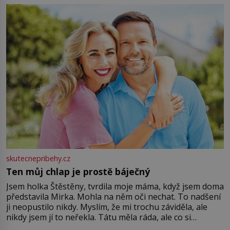
můžete obohatit své rituály a přinést do svého života
větší harmonii a klid. Je důležité
skutecnepribehy.cz
Ten můj chlap je prostě báječný
Jsem holka Štěstěny, tvrdila moje máma, když jsem doma
představila Mirka. Mohla na něm oči nechat. To nadšení
ji neopustilo nikdy. Myslím, že mi trochu záviděla, ale
nikdy jsem jí to neřekla. Tátu měla ráda, ale co si
pamatuji, tak jsme s Mirkem byli zamilovaní mnohem víc.