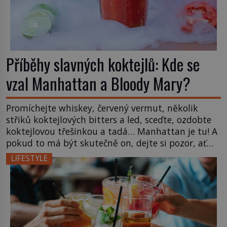
Příběhy slavných koktejlů: Kde se
vzal Manhattan a Bloody Mary?
Promíchejte whiskey, červený vermut, několik
střiků koktejlových bitters a led, sceďte, ozdobte
koktejlovou třešinkou a tadá… Manhattan je tu! A
pokud to má být skutečně on, dejte si pozor, ať
místo klasické americké rye whiskey či klidně
LIFESTYLE
bourbonu nepoužijete skotskou whisku. Co se
stane? Inu, koktejl bude stále skvělý, ale už to
nebude Manhattan ale […]