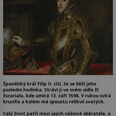
Španělský král Filip II. cítí, že se blíží jeho
poslední hodinka. Stráví ji ve svém sídle El
Escorialu, kde umírá 13. září 1598. V rukou svírá
krucifix a kolem má spoustu relikvií svatých.
Celý život patří mezi jejich vášnivé sběratele, a