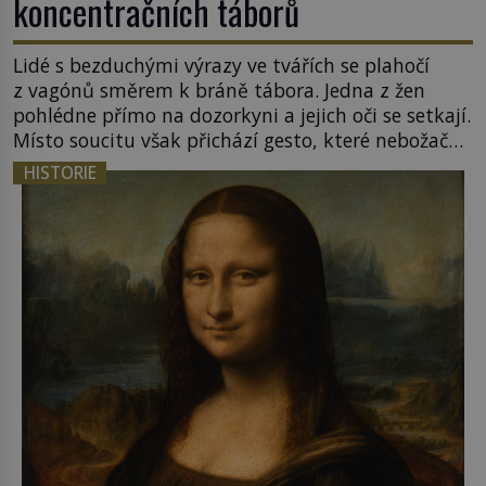
koncentračních táborů
Lidé s bezduchými výrazy ve tvářích se plahočí
z vagónů směrem k bráně tábora. Jedna z žen
pohlédne přímo na dozorkyni a jejich oči se setkají.
Místo soucitu však přichází gesto, které nebožačku
posílá rovnou do plynové komory. Jména jako
HISTORIE
Rudolf Höss (1901–1947), Josef Mengele (1911–
1979) či Heinrich Himmler (1900–1945) zná každý,
o koho se historie jen otřela. Jenže […]