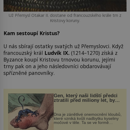
Už Přemysl Otakar II. dostane od francouzského krále trn z
Kristovy koruny.
Kam sestoupí Kristus?
U nás sbírají ostatky svatých už Přemyslovci. Když
francouzský král
Ludvík IX.
(1214–1270) získá z
Byzance koupí Kristovu trnovou korunu, jejími
trny pak on a jeho následovníci obdarovávají
spřízněné panovníky.
Gen, který naši lidští předci
ztratili před miliony let, by
mohl pomoci s léčbou
„nemoci králů“
Dna je zánětlivé onemocnění kloubů,
které vzniká kvůli nadbytku kyseliny
močové v těle. Ta se ve formě
krystalků ukládá v blízkosti kloubů,