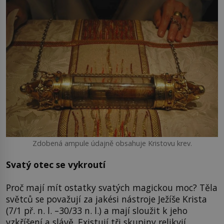
Zdobená ampule údajně obsahuje Kristovu krev.
Svatý otec se vykroutí
Proč mají mít ostatky svatých magickou moc? Těla
světců se považují za jakési nástroje Ježíše Krista
(7/1 př. n. l. –30/33 n. l.) a mají sloužit k jeho
vzkříšení a slávě. Existují tři skupiny relikvií.