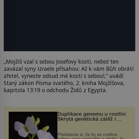
„Mojžíš vzal s sebou Josefovy kosti, neboť ten
zavázal syny Izraele přísahou: Až k vám Bůh obrátí
zřetel, vyneste odsud mé kosti s sebou!,“ uvádí
Starý zákon Písma svatého, 2. kniha Mojžíšova,
kapitola 13:19 o odchodu Židů z Egypta.
Duplikace genomu u rostlin:
Skrytá genetická zátěž i
evoluční výhoda
Představte si, že by se rostlina
jednou ráno probudila a zjistila, že