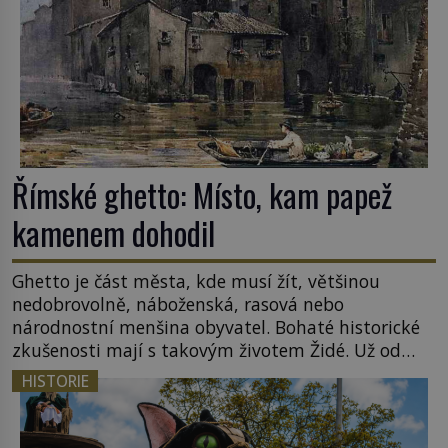
Římské ghetto: Místo, kam papež
kamenem dohodil
Ghetto je část města, kde musí žít, většinou
nedobrovolně, náboženská, rasová nebo
národnostní menšina obyvatel. Bohaté historické
zkušenosti mají s takovým životem Židé. Už od
středověku jsou totiž v každou chvíli nuceni v
HISTORIE
nějakém žít. Mezi ty nejslavnější patří i římské
ghetto založené v roce 1555. Pokud jde o vztah
k Židům, nemá se Řím čím chlubit. […]