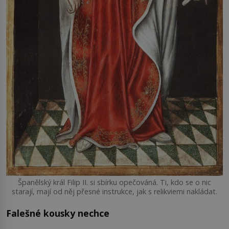
Španělský král Filip II. si sbírku opečováná. Ti, kdo se o nic
starají, mají od něj přesné instrukce, jak s relikviemi nakládat.
Falešné kousky nechce