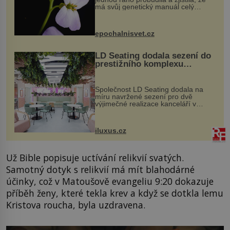
má svůj genetický manuál celý
dvakrát. Přesně to se občas v
přírodě stane – a podle nového
výzkumu to může být pro druhy
epochalnisvet.cz
vstupenka...
LD Seating dodala sezení do
prestižního komplexu
MediaCityUK v Salfordu
Společnost LD Seating dodala na
míru navržené sezení pro dvě
výjimečné realizace kanceláří v
areálu MediaCityUK v anglickém
Salfordu – konkrétně do budov Blue
Tower a Orange Tower. Komplex
iluxus.cz
budov Media...
Už Bible popisuje uctívání relikvií svatých.
Samotný dotyk s relikvií má mít blahodárné
účinky, což v Matoušově evangeliu 9:20 dokazuje
příběh ženy, které tekla krev a když se dotkla lemu
Kristova roucha, byla uzdravena.