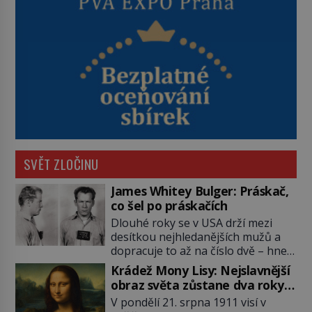
SVĚT ZLOČINU
James Whitey Bulger: Práskač,
co šel po práskačích
Dlouhé roky se v USA drží mezi
desítkou nejhledanějších mužů a
dopracuje to až na číslo dvě – hned
po Usámovi bin Ládinovi (1957–
Krádež Mony Lisy: Nejslavnější
2011). To je James „Whitey“ Bulger
obraz světa zůstane dva roky
(1929–2018) viněný ze spoluúčasti
nezvěstný
V pondělí 21. srpna 1911 visí v
na 19 vraždách, vydírání a lichvy. A