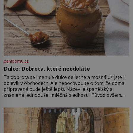
Je 27. května 1991. […]
panidomu.cz
Dulce: Dobrota, které neodoláte
Ta dobrota se jmenuje dulce de leche a možná už jste ji
objevili v obchodech. Ale nepochybujte o tom, že doma
připravená bude ještě lepší. Název je španělský a
znamená jednoduše „mléčná sladkost“. Původ ovšem
není úplně jednoznačný, o autorství této receptury se
pře hned několik latinskoamerických zemí a k tomu
Francie, kde se traduje,