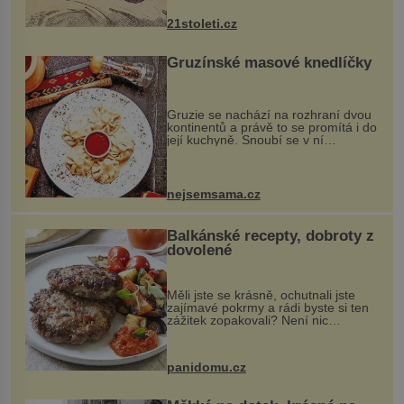
nejčastěji přitom postihuje palce na
nohou, a způsobuje bole...
21stoleti.cz
Gruzínské masové knedlíčky
Gruzie se nachází na rozhraní dvou
kontinentů a právě to se promítá i do
její kuchyně. Snoubí se v ní
evropské a asijské chutě a díky tomu
vznikají rozmanité a chuťově bohaté
pokrmy, které rozhodně st...
nejsemsama.cz
Balkánské recepty, dobroty z
dovolené
Měli jste se krásně, ochutnali jste
zajímavé pokrmy a rádi byste si ten
zážitek zopakovali? Není nic
snazšího. Pljeskavica (10 porcí)
Možná jste ji ochutnali na dovolené v
bývalé Jugoslávii, lze ji vi...
panidomu.cz