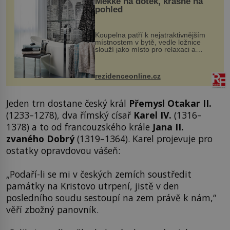
Měkké na dotek, krásné na
pohled
Koupelna patří k nejatraktivnějším
místnostem v bytě, vedle ložnice
slouží jako místo pro relaxaci a
odpočinek. Koupelnový textil –
ručníky, osušky a koberečky –
mohou jako mávnutím kouzelného
rezidenceonline.cz
proutku...
Jeden trn dostane český král
Přemysl Otakar II.
(1233–1278), dva římský císař
Karel IV.
(1316–
1378) a to od francouzského krále
Jana II.
zvaného Dobrý
(1319–1364). Karel projevuje pro
ostatky opravdovou vášeň:
„Podaří-li se mi v českých zemích soustředit
památky na Kristovo utrpení, jistě v den
posledního soudu sestoupí na zem právě k nám,“
věří zbožný panovník.