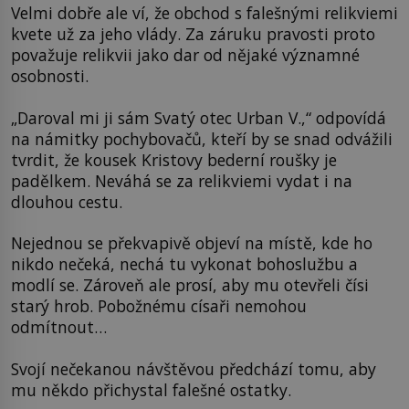
Velmi dobře ale ví, že obchod s falešnými relikviemi
kvete už za jeho vlády. Za záruku pravosti proto
považuje relikvii jako dar od nějaké významné
osobnosti.
„Daroval mi ji sám Svatý otec Urban V.,“ odpovídá
na námitky pochybovačů, kteří by se snad odvážili
tvrdit, že kousek Kristovy bederní roušky je
padělkem. Neváhá se za relikviemi vydat i na
dlouhou cestu.
Nejednou se překvapivě objeví na místě, kde ho
nikdo nečeká, nechá tu vykonat bohoslužbu a
modlí se. Zároveň ale prosí, aby mu otevřeli čísi
starý hrob. Pobožnému císaři nemohou
odmítnout…
Svojí nečekanou návštěvou předchází tomu, aby
mu někdo přichystal falešné ostatky.