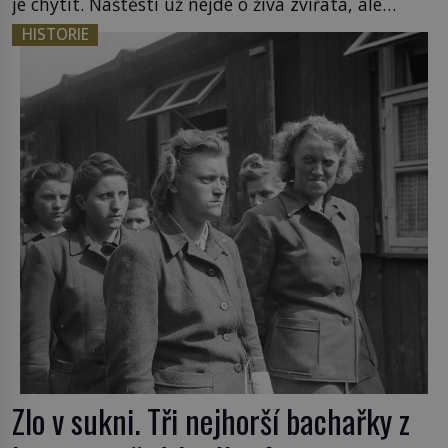
je chytit. Naštěstí už nejde o živá zvířata, ale
jenom o plyšové suvenýry. Kdysi to ale bylo jinak.
HISTORIE
Tato veselá podívaná připomíná jeden z
nejpodivnějších a zároveň nejkrutějších zvyků […]
Zlo v sukni. Tři nejhorší bachařky z