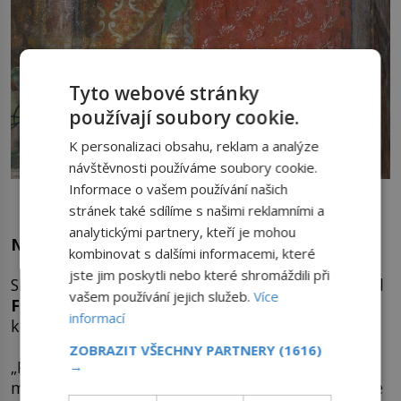
Tyto webové stránky
používají soubory cookie.
K personalizaci obsahu, reklam a analýze
návštěvnosti používáme soubory cookie.
Informace o vašem používání našich
Pro císaře Karla IV. se sbírání ostatků svatých stává velkým
koníčkem.
stránek také sdílíme s našimi reklamními a
analytickými partnery, kteří je mohou
Nenechá na ně sáhnout
kombinovat s dalšími informacemi, které
jste jim poskytli nebo které shromáždili při
Skutečným sběratelským rekordmanem je ale král
vašem používání jejich služeb.
Více
Filip II. Španělský
(1527–1598), přísný katolík,
informací
který je relikviemi doslova posedlý.
ZOBRAZIT VŠECHNY PARTNERY
(1616)
„Pravidelně je vystavujte, ale dodržuje jedině
→
mnou stanovené pořadí,“ nařizuje roku 1587. Dme