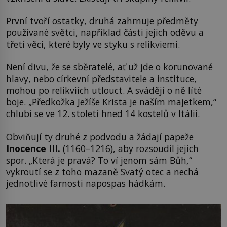
První tvoří ostatky, druhá zahrnuje předměty
používané světci, například části jejich oděvu a
třetí věci, které byly ve styku s relikviemi.
Není divu, že se sběratelé, ať už jde o korunované
hlavy, nebo církevní představitele a instituce,
mohou po relikviích utlouct. A svádějí o ně líté
boje. „Předkožka Ježíše Krista je naším majetkem,“
chlubí se ve 12. století hned 14 kostelů v Itálii.
Obviňují ty druhé z podvodu a žádají papeže
Inocence III.
(1160–1216), aby rozsoudil jejich
spor. „Která je pravá? To ví jenom sám Bůh,“
vykroutí se z toho mazaně Svatý otec a nechá
jednotlivé farnosti napospas hádkám.