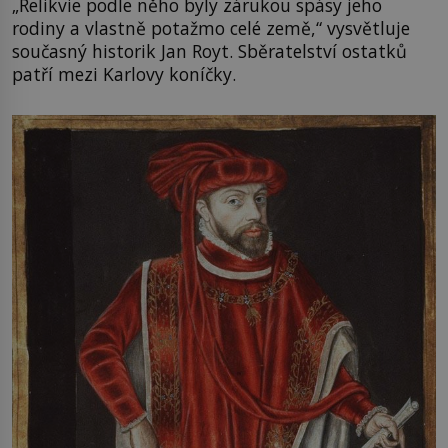
„Relikvie podle něho byly zárukou spásy jeho
rodiny a vlastně potažmo celé země,“ vysvětluje
současný historik Jan Royt. Sběratelství ostatků
patří mezi Karlovy koníčky.