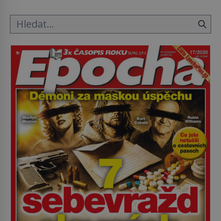
ložnice v Tuilerisjkém […]