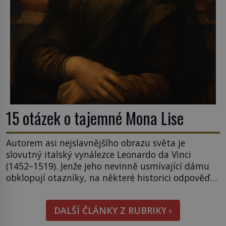
15 otázek o tajemné Mona Lise
Autorem asi nejslavnějšího obrazu světa je
slovutný italský vynálezce Leonardo da Vinci
(1452–1519). Jenže jeho nevinně usmívající dámu
obklopují otazníky, na některé historici odpověď
objeví, jiné zůstanou nezodpovězené. Kam si ji
pověsil Napoleon? Samotný císař Napoleon
DALŠÍ ČLÁNKY Z RUBRIKY ›
Bonaparte (1769–1821) má pro malbu slabost, a
tak si ji ještě jako první konzul přemístí do své