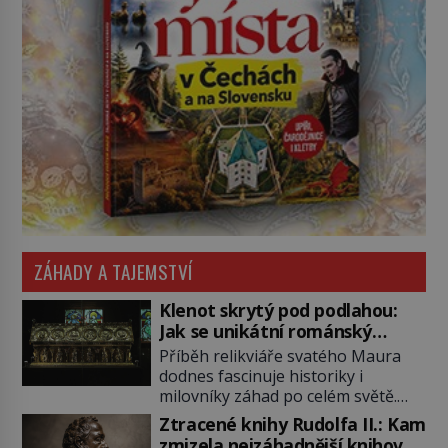
ZÁHADY A TAJEMSTVÍ
Klenot skrytý pod podlahou:
Jak se unikátní románský
poklad dostal do zapadlého
Příběh relikviáře svatého Maura
Bečova?
dodnes fascinuje historiky i
milovníky záhad po celém světě.
Tato románská zlatnická památka
Ztracené knihy Rudolfa II.: Kam
ze 13. století je po českých
zmizela nejzáhadnější knihovna