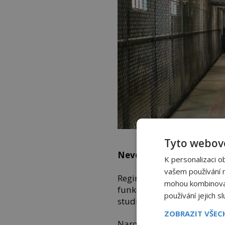
Stráví 
Tyto webové
Nevděčný kádrový profil
K personalizaci o
vašem používání na
Regina Rázlová přichází n
mohou kombinovat 
funkcionáře a inženýra
St
používání jejich s
studium prestižních škol 
ZOBRAZIT VŠE
Narodí se v Brné nad Labem