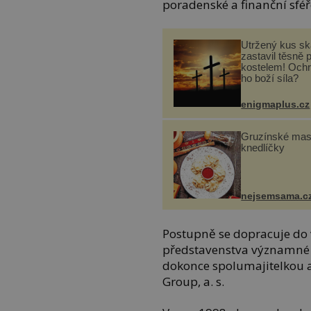
poradenské a finanční sféř
Utržený kus sk
zastavil těsně 
kostelem! Ochr
ho boží síla?
enigmaplus.cz
Gruzínské ma
knedlíčky
nejsemsama.c
Postupně se dopracuje d
představenstva významné vý
dokonce spolumajitelkou a
Group, a. s.