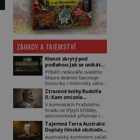
ZÁHADY A TAJEMSTVÍ
Klenot skrytý pod
podlahou: Jak se unikátní
románský poklad dostal
Příběh relikviáře svatého
do zapadlého Bečova?
Maura dodnes fascinuje
historiky i milovníky záhad
po celém světě. Tato
Ztracené knihy Rudolfa
románská zlatnická
II.: Kam zmizela
památka ze 13. století je
nejzáhadnější knihovna
V komnatách Pražského
po českých korunovačních
Evropy?
hradu se třpytí křišťály,
klenotech druhým
astronomické přístroje i
nejcennějším movitým
podivné alchymistické
majetkem v České
Tajemná Terra Australis:
rukopisy. Císař Rudolf II.
republice. Přestože byl
Dopluly římské obchodní
shromažďuje vše, co
klenot v roce 1985 po
lodě až do Austrálie?
Australský kontinent začali
souvisí s tajemstvím
dramatickém pátrání