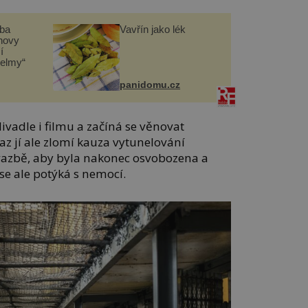
čba
Vavřín jako lék
novy
í
helmy“
panidomu.cz
divadle i filmu a začíná se věnovat
z jí ale zlomí kauza vytunelování
 vazbě, aby byla nakonec osvobozena a
se ale potýká s nemocí.