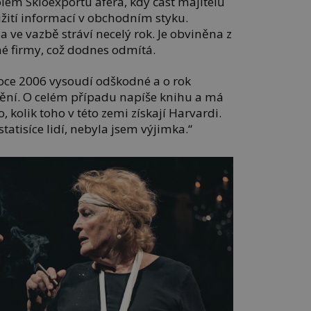
lem Skloexportu aféra, kdy část majitelů
žití informací v obchodním styku.
 a ve vazbě stráví necelý rok. Je obviněna z
né firmy, což dodnes odmítá.
oce 2006 vysoudí odškodné a o rok
nění. O celém případu napíše knihu a má
o, kolik toho v této zemi získají Harvardi.
tatisíce lidí, nebyla jsem výjimka.“