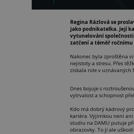
Regina Rázlová se prosla
jako podnikatelka. Její k
vytunelování společnosti 
zatčení a téměř ročnímu
Nakonec byla zproštěna vin
nejistoty a stresu. Přes těžk
získala role v uznávaných f
Dnes bojuje s roztroušenou
vytrvalost a schopnost př
Kdo má dobrý kádrový prof
kariéra. Výjimkou není ani
studiu na DAMU putuje pře
obrazovky. To jí ale uškod