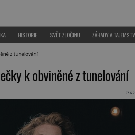
IKA
HISTORIE
SVĚT ZLOČINU
ZÁHADY A TAJEMSTV
ěné z tunelování
ečky k obviněné z tunelování
27.6.2