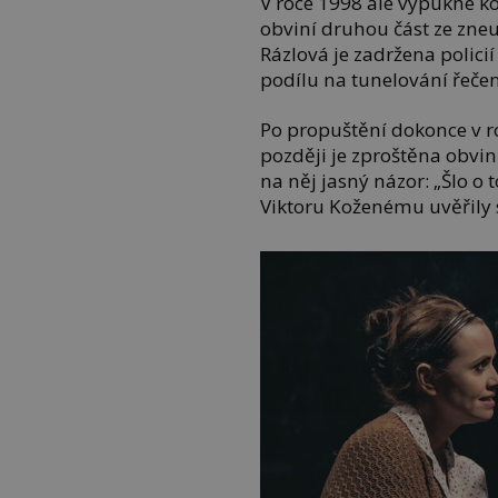
V roce 1998 ale vypukne ko
obviní druhou část ze zneu
Rázlová je zadržena policií
podílu na tunelování řeče
Po propuštění dokonce v r
později je zproštěna obvi
na něj jasný názor: „Šlo o t
Viktoru Koženému uvěřily s