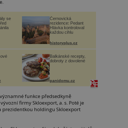
e.
ály se
Černovická
před
rezidence: Pedant
ánila
Hlávka kontroloval
každou cihlu
historyplus.cz
sové
Balkánské recepty,
dobroty z dovolené
z
panidomu.cz
o významné funkce předsedkyně
vozní firmy Skloexport, a. s. Poté je
 prezidentkou holdingu Skloexport