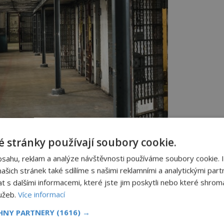
rok ve vazbě. Foto: pixabay
 stránky používají soubory cookie.
bsahu, reklam a analýze návštěvnosti používáme soubory cookie. 
šich stránek také sdílíme s našimi reklamními a analytickými partn
a svět do rodiny komunistického
s dalšími informacemi, které jste jim poskytli nebo které shromá
anislava Rázla
(1920–1999). Má proto pro
lužeb.
Více informací
požadovaný kádrový profil.
CHNY PARTNERY
(1616) →
, ale vyrůstá v Praze a věnuje se