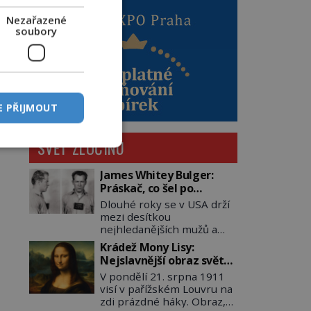
Nezařazené
soubory
E PŘIJMOUT
SVĚT ZLOČINU
James Whitey Bulger:
Práskač, co šel po
práskačích
Dlouhé roky se v USA drží
mezi desítkou
nejhledanějších mužů a
dopracuje to až na číslo
Krádež Mony Lisy:
dvě – hned po Usámovi bin
Nejslavnější obraz světa
Ládinovi (1957–2011). To je
zůstane dva roky
V pondělí 21. srpna 1911
James „Whitey“ Bulger
nezvěstný
visí v pařížském Louvru na
(1929–2018) viněný ze
zdi prázdné háky. Obraz,
spoluúčasti na 19