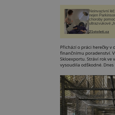
Neinvazivní lé
nejen Parkinso
choroby pomoc
ultrazvukové „
21stoleti.cz
Přichází o práci herečky v 
finančnímu poradenství. Va
Skloexportu. Stráví rok ve
vysoudila odškodné. Dnes 