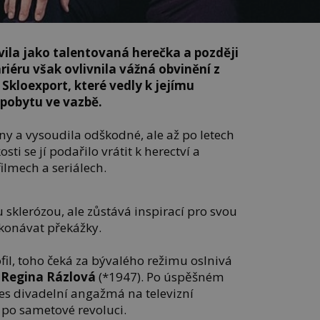
vila jako talentovaná herečka a později
ariéru však ovlivnila vážná obvinění z
Skloexport, které vedly k jejímu
 pobytu ve vazbě.
y a vysoudila odškodné, ale až po letech
osti se jí podařilo vrátit k herectví a
ilmech a seriálech.
 sklerózou, ale zůstává inspirací pro svou
ekonávat překážky.
il, toho čeká za bývalého režimu oslnivá
Regina Rázlová
(*1947). Po úspěšném
s divadelní angažmá na televizní
í po sametové revoluci.