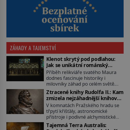
ZÁHADY A TAJEMSTVÍ
Klenot skrytý pod podlahou:
Jak se unikátní románský
poklad dostal do zapadlého
Příběh relikviáře svatého Maura
Bečova?
dodnes fascinuje historiky i
milovníky záhad po celém světě.
Tato románská zlatnická památka
Ztracené knihy Rudolfa II.: Kam
ze 13. století je po českých
zmizela nejzáhadnější knihovna
korunovačních klenotech druhým
Evropy?
V komnatách Pražského hradu se
nejcennějším movitým majetkem v
třpytí křišťály, astronomické
České republice. Přestože byl
přístroje i podivné alchymistické
klenot v roce 1985 po dramatickém
rukopisy. Císař Rudolf II.
pátrání kriminalistů úspěšně
Tajemná Terra Australis:
shromažďuje vše, co souvisí s