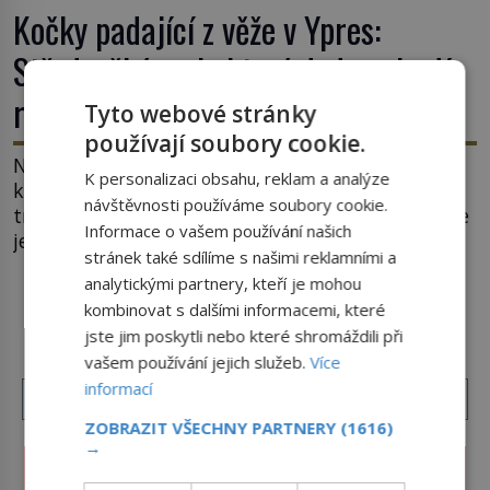
Kočky padající z věže v Ypres:
Středověký zvyk, který dodnes budí
rozpaky
Tyto webové stránky
používají soubory cookie.
Na hlavním náměstí belgického města Ypres se
K personalizaci obsahu, reklam a analýze
každé tři roky shromáždí tisíce lidí. Z věže slavné
návštěvnosti používáme soubory cookie.
tržnice létají do davu kočky, diváci jásají a snaží se
Informace o vašem používání našich
je chytit. Naštěstí už nejde o živá zvířata, ale
stránek také sdílíme s našimi reklamními a
jenom o plyšové suvenýry. Kdysi to ale bylo jinak.
analytickými partnery, kteří je mohou
Tato veselá podívaná připomíná jeden z
DALŠÍ ČLÁNKY Z RUBRIKY ›
kombinovat s dalšími informacemi, které
nejpodivnějších a zároveň nejkrutějších zvyků […]
jste jim poskytli nebo které shromáždili při
vašem používání jejich služeb.
Více
informací
ZOBRAZIT VŠECHNY PARTNERY
(1616)
→