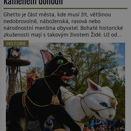
kamenem dohodil
Ghetto je část města, kde musí žít, většinou
nedobrovolně, náboženská, rasová nebo
národnostní menšina obyvatel. Bohaté historické
zkušenosti mají s takovým životem Židé. Už od
středověku jsou totiž v každou chvíli nuceni v
HISTORIE
nějakém žít. Mezi ty nejslavnější patří i římské
ghetto založené v roce 1555. Pokud jde o vztah
k Židům, nemá se Řím čím chlubit. […]