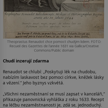
Theoprastus Renaudot chce pomoct chudým lidem. FOTO:
Recueil des Gazettes de l’année 1631 via Gallica/Creative
Commons/Public domain
Chudí inzerují zdarma
Renaudot se chlubí: „Poskytuji lék na chudobu,
nabízím laskavost bez pomoci církve, kněžek lásky
a vězení.“ Jeho byznys vzkvétá.
„Všichni nezaměstnaní se musí zapsat v kanceláři,“
přikazuje panovnická vyhláška z roku 1633. Recept
na léčbu nezaměstnanosti je, zdá se, jednoduchý.