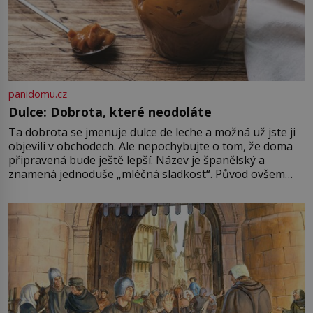
panidomu.cz
Dulce: Dobrota, které neodoláte
Ta dobrota se jmenuje dulce de leche a možná už jste ji
objevili v obchodech. Ale nepochybujte o tom, že doma
připravená bude ještě lepší. Název je španělský a
znamená jednoduše „mléčná sladkost“. Původ ovšem
není úplně jednoznačný, o autorství této receptury se
pře hned několik latinskoamerických zemí a k tomu
Francie, kde se traduje,