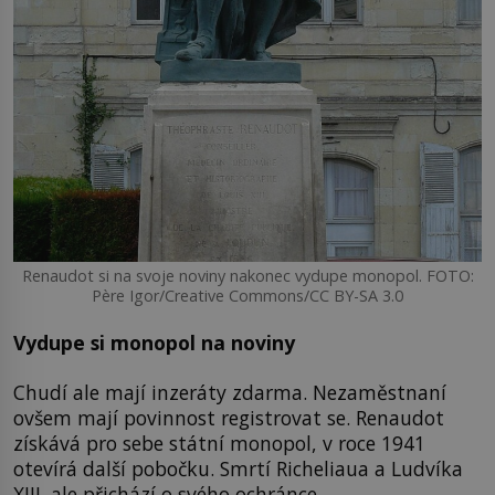
Renaudot si na svoje noviny nakonec vydupe monopol. FOTO:
Père Igor/Creative Commons/CC BY-SA 3.0
Vydupe si monopol na noviny
Chudí ale mají inzeráty zdarma. Nezaměstnaní
ovšem mají povinnost registrovat se. Renaudot
získává pro sebe státní monopol, v roce 1941
otevírá další pobočku. Smrtí Richeliaua a Ludvíka
XIII. ale přichází o svého ochránce.