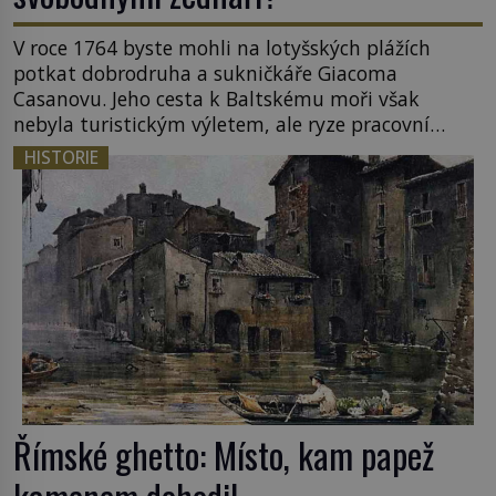
V roce 1764 byste mohli na lotyšských plážích
potkat dobrodruha a sukničkáře Giacoma
Casanovu. Jeho cesta k Baltskému moři však
nebyla turistickým výletem, ale ryze pracovní
cestou se zištnými úmysly. Jaký cíl Casanova
HISTORIE
sledoval, když se například procházel uličkami
lotyšské Rigy? Casanova v Pobaltí kontaktoval
tamní zednářské lóže. Nebyl v této oblasti žádným
nováčkem, protože do zednářské […]
Římské ghetto: Místo, kam papež