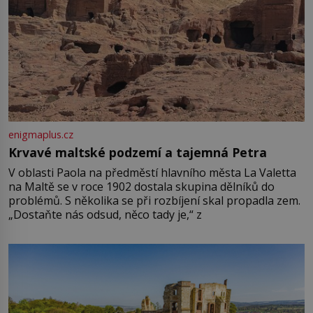
enigmaplus.cz
Krvavé maltské podzemí a tajemná Petra
V oblasti Paola na předměstí hlavního města La Valetta
na Maltě se v roce 1902 dostala skupina dělníků do
problémů. S několika se při rozbíjení skal propadla zem.
„Dostaňte nás odsud, něco tady je,“ z