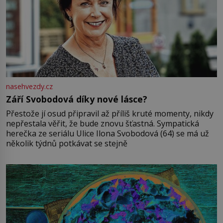
nasehvezdy.cz
Září Svobodová díky nové lásce?
Přestože jí osud připravil až příliš kruté momenty, nikdy
nepřestala věřit, že bude znovu šťastná. Sympatická
herečka ze seriálu Ulice Ilona Svobodová (64) se má už
několik týdnů potkávat se stejně