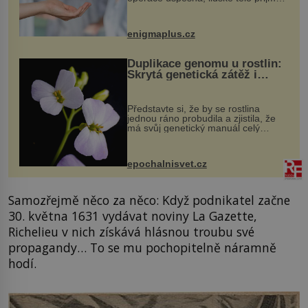
darovaný orgán za své a pacient
může vést plnohodnotný život. Ale co
když při transplantaci nepřijímám...
enigmaplus.cz
Duplikace genomu u rostlin:
Skrytá genetická zátěž i
evoluční výhoda
Představte si, že by se rostlina
jednou ráno probudila a zjistila, že
má svůj genetický manuál celý
dvakrát. Přesně to se občas v
přírodě stane – a podle nového
výzkumu to může být pro druhy
epochalnisvet.cz
vstupenka...
Samozřejmě něco za něco: Když podnikatel začne
30. května 1631 vydávat noviny La Gazette,
Richelieu v nich získává hlásnou troubu své
propagandy… To se mu pochopitelně náramně
hodí.