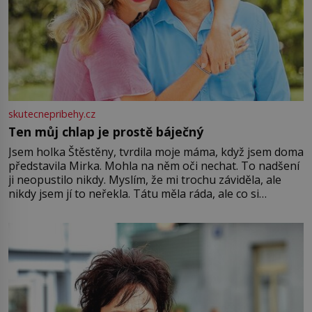
skutecnepribehy.cz
Ten můj chlap je prostě báječný
Jsem holka Štěstěny, tvrdila moje máma, když jsem doma
představila Mirka. Mohla na něm oči nechat. To nadšení
ji neopustilo nikdy. Myslím, že mi trochu záviděla, ale
nikdy jsem jí to neřekla. Tátu měla ráda, ale co si
pamatuji, tak jsme s Mirkem byli zamilovaní mnohem víc.
Jsme spolu moc rádi Tehdy byla jiná doba, když