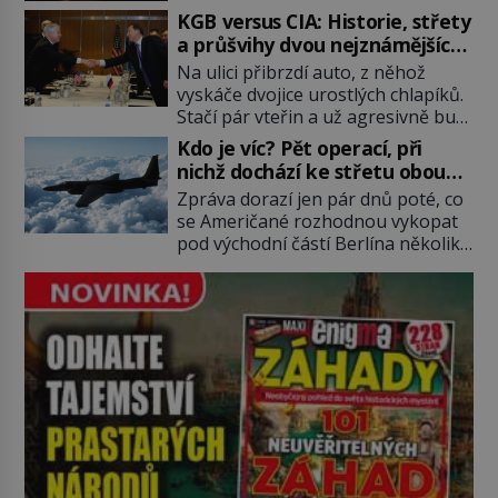
pověsil Napoleon? Samotný císař
KGB versus CIA: Historie, střety
Napoleon Bonaparte (1769–1821)
a průšvihy dvou nejznámějších
má pro malbu slabost, a tak si ji
tajných služeb historie
Na ulici přibrzdí auto, z něhož
ještě jako první konzul přemístí do
vyskáče dvojice urostlých chlapíků.
své ložnice v Tuilerisjkém […]
Stačí pár vteřin a už agresivně buší
na dveře. O další okamžik později
Kdo je víc? Pět operací, při
vlečou nebožáka do auta, a pak už
nichž dochází ke střetu obou
ho nikdy nikdo nespatří. Dostal se
tajných služeb
Zpráva dorazí jen pár dnů poté, co
totiž do rukou všemocné KGB. Jako
se Američané rozhodnou vykopat
sourozenci, kteří si nemohou přijít
pod východní částí Berlína několik
na jméno. Neustále se předhání v
stovek metrů dlouhý tunel. Sověti
plánování sabotáží, […]
na sobě nenechají nic znát a
nechají nepřítele, aby si myslel, že
je přechytračil. Cennou informaci
jim dodá jeden z agentů. Oba
tábory jsou zvyklé působit v pozadí
a podle situace tlačit, jak oni […]