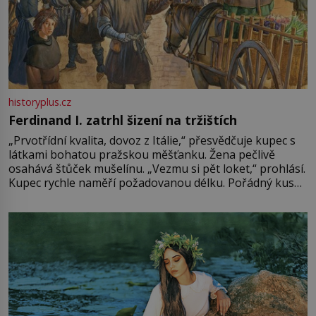
historyplus.cz
Ferdinand I. zatrhl šizení na tržištích
„Prvotřídní kvalita, dovoz z Itálie,“ přesvědčuje kupec s
látkami bohatou pražskou měšťanku. Žena pečlivě
osahává štůček mušelínu. „Vezmu si pět loket,“ prohlásí.
Kupec rychle naměří požadovanou délku. Pořádný kus
mu přitom zůstane za prsty… „Na šaty ho bude málo,
milostpaní. Stačí jenom na sukni,“ zhodnotí švadlena
množství růžového mušelínu. „Ošidili vás, podívejte.“
Vezme do ruky dřevěnou