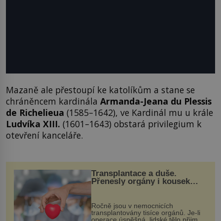
Mazaně ale přestoupí ke katolíkům a stane se
chráněncem kardinála
Armanda-Jeana du Plessis
de
Richelieua
(1585–1642), ve Kardinál mu u krále
Ludvíka XIII.
(1601–1643) obstará privilegium k
otevření kanceláře.
Transplantace a duše.
Přenesly orgány i kousek
osobnosti dárce?
Ročně jsou v nemocnicích
transplantovány tisíce orgánů. Je-li
operace úspěšná, lidské tělo přijme