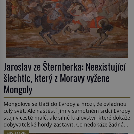
Jaroslav ze Šternberka: Neexistující
šlechtic, který z Moravy vyžene
Mongoly
Mongolové se tlačí do Evropy a hrozí, že ovládnou
celý svět. Ale naštěstí jim v samotném srdci Evropy
stojí v cestě malé, ale silné království, které dokáže
dobyvatelské hordy zastavit. Co nedokáže žádná
z asijských říší, co nedokážou Němci – to dokáže
HISTORIE