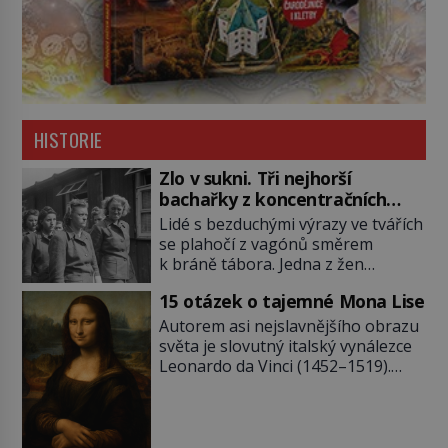
HISTORIE
Zlo v sukni. Tři nejhorší
bachařky z koncentračních
táborů
Lidé s bezduchými výrazy ve tvářích
se plahočí z vagónů směrem
k bráně tábora. Jedna z žen
pohlédne přímo na dozorkyni a
15 otázek o tajemné Mona Lise
jejich oči se setkají. Místo soucitu
však přichází gesto, které
Autorem asi nejslavnějšího obrazu
nebožačku posílá rovnou do
světa je slovutný italský vynálezce
plynové komory. Jména jako Rudolf
Leonardo da Vinci (1452–1519).
Höss (1901–1947), Josef Mengele
Jenže jeho nevinně usmívající dámu
(1911–1979) či Heinrich Himmler
obklopují otazníky, na některé
(1900–1945) zná každý, o koho se
historici odpověď objeví, jiné
historie jen otřela. Jenže […]
zůstanou nezodpovězené. Kam si ji