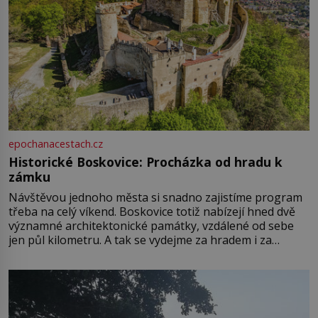
epochanacestach.cz
Historické Boskovice: Procházka od hradu k
zámku
Návštěvou jednoho města si snadno zajistíme program
třeba na celý víkend. Boskovice totiž nabízejí hned dvě
významné architektonické památky, vzdálené od sebe
jen půl kilometru. A tak se vydejme za hradem i za
zámkem do krásné jihomoravské krajiny. Trhová osada
Boskovice na okraji Drahanské vrchoviny vznikla někdy
ve13. století, a už v roce 1313 kronikáři zaznamenali