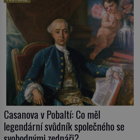
český král. Nebo že by ne? Mongolové od roku 1223
postupují podél Kaspického a Azovského moře, […]
Casanova v Pobaltí: Co měl
legendární svůdník společného se
svobodnými zednáři?