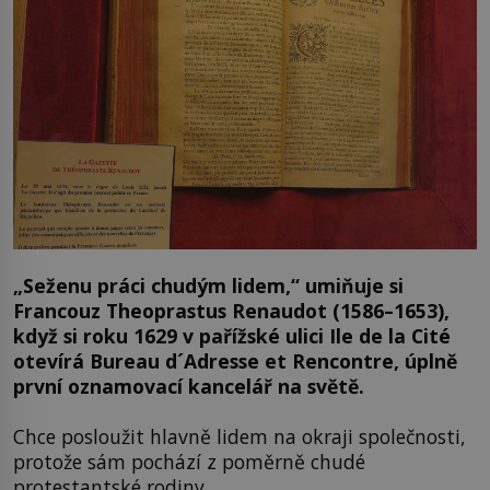
„
Seženu práci chudým lidem,“ umiňuje si
Francouz Theoprastus Renaudot (1586–1653),
když si roku 1629 v pařížské ulici Ile de la Cité
otevírá Bureau d´Adresse et Rencontre, úplně
první oznamovací kancelář na světě.
Chce posloužit hlavně lidem na okraji společnosti,
protože sám pochází z poměrně chudé
protestantské rodiny.