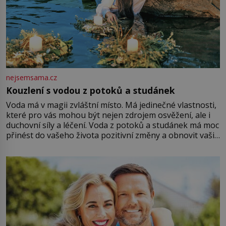
nejsemsama.cz
Kouzlení s vodou z potoků a studánek
Voda má v magii zvláštní místo. Má jedinečné vlastnosti,
které pro vás mohou být nejen zdrojem osvěžení, ale i
duchovní síly a léčení. Voda z potoků a studánek má moc
přinést do vašeho života pozitivní změny a obnovit vaši
energii. Využitím těchto přírodních zdrojů v magii
můžete obohatit své rituály a přinést do svého života
větší harmonii a klid. Je důležité