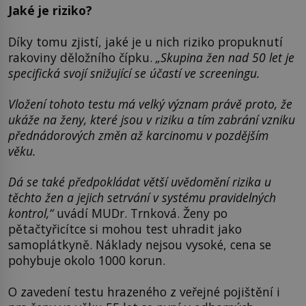
Jaké je riziko?
Díky tomu zjistí, jaké je u nich riziko propuknutí
rakoviny děložního čípku.
„Skupina žen nad 50 let je
specifická svojí snižující se účastí ve screeningu.
Vložení tohoto testu má velký význam právě proto, že
ukáže na ženy, které jsou v riziku a tím zabrání vzniku
přednádorových změn až karcinomu v pozdějším
věku.
Dá se také předpokládat větší uvědomění rizika u
těchto žen a jejich setrvání v systému pravidelných
kontrol,“
uvádí MUDr. Trnková. Ženy po
pětačtyřicítce si mohou test uhradit jako
samoplátkyně. Náklady nejsou vysoké, cena se
pohybuje okolo 1000 korun.
O zavedení testu hrazeného z veřejné pojištění i