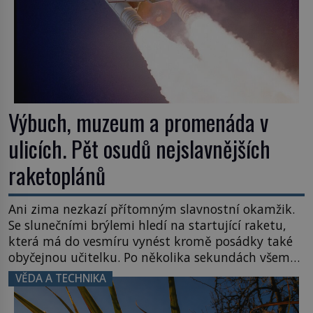
Výbuch, muzeum a promenáda v
ulicích. Pět osudů nejslavnějších
raketoplánů
Ani zima nezkazí přítomným slavnostní okamžik.
Se slunečními brýlemi hledí na startující raketu,
která má do vesmíru vynést kromě posádky také
obyčejnou učitelku. Po několika sekundách všem
ztuhnou úsměvy, stroj totiž exploduje. Jejich
VĚDA A TECHNIKA
konstrukce není z levného kraje, daňové
poplatníky stojí miliardy dolarů. Na druhou stranu