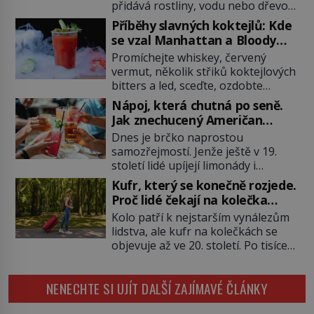
přidává rostliny, vodu nebo dřevo?
Feng šuej tvrdí, že domov není jen
Příběhy slavných koktejlů: Kde
soubor zdí a nábytku. Je to prostor,
se vzal Manhattan a Bloody
kterým proudí energie čchi a jeho
Mary?
Promíchejte whiskey, červený
uspořádání může ovlivňovat, jak se
vermut, několik střiků koktejlových
v něm člověk cítí. Feng šuej má
bitters a led, sceďte, ozdobte
kořeny ve staré Číně a jeho historie
koktejlovou třešinkou a tadá…
[…]
Nápoj, která chutná po seně.
Manhattan je tu! A pokud to má být
Jak znechucený Američan
skutečně on, dejte si pozor, ať
vymyslel brčko
Dnes je brčko naprostou
místo klasické americké rye
samozřejmostí. Jenže ještě v 19.
whiskey či klidně bourbonu
století lidé upíjejí limonády i
nepoužijete skotskou whisku. Co
koktejly dutými stébly žita nebo
se stane? Inu, koktejl bude stále
Kufr, který se konečně rozjede.
žitné slámy. Fungují sice dobře,
skvělý, ale už to nebude
Proč lidé čekají na kolečka
mají ale jednu nepříjemnou
Manhattan ale […]
téměř pět tisíc let?
Kolo patří k nejstarším vynálezům
vlastnost po chvíli se rozmáčejí a
lidstva, ale kufr na kolečkách se
nápoji dodávají travnatou příchuť.
objevuje až ve 20. století. Po tisíce
Právě tahle drobná nepříjemnost
let lidé vláčejí těžká zavazadla v
přivede amerického výrobce
rukou, na zádech nebo je nakládají
cigaretových náustků k nápadu,
NENECHTE SI UJÍT DALŠÍ ZAJÍMAVÉ ČLÁNKY
na povozy. Stačí přitom jediný
který změní způsob pití po celém
nápad, připevnit ke kufru kolečka.
[…]