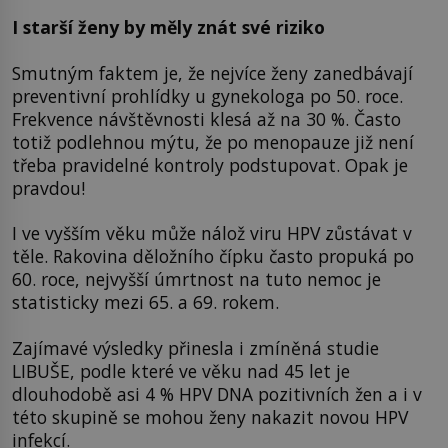
I starší ženy by měly znát své riziko
Smutným faktem je, že nejvíce ženy zanedbávají
preventivní prohlídky u gynekologa po 50. roce.
Frekvence návštěvnosti klesá až na 30 %. Často
totiž podlehnou mýtu, že po menopauze již není
třeba pravidelné kontroly podstupovat. Opak je
pravdou!
I ve vyšším věku může nálož viru HPV zůstávat v
těle. Rakovina děložního čípku často propuká po
60. roce, nejvyšší úmrtnost na tuto nemoc je
statisticky mezi 65. a 69. rokem.
Zajímavé výsledky přinesla i zmíněná studie
LIBUŠE, podle které ve věku nad 45 let je
dlouhodobě asi 4 % HPV DNA pozitivních žen a i v
této skupině se mohou ženy nakazit novou HPV
infekcí.