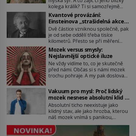
myška sýr. A co zajíc či jeho blízký
kolega králík? Ti si samozřejmě
pochutnají na mrkvi! Proč jsou
Kvantové provázání:
podobné představy o potravě
Einsteinova „strašidelná akce
zvířat často spíš mýty? Pokud máte
na dálku“ dál mate i fascinuje
Dvě částice vzniknou společně, pak
doma králíka, mrkev mu dát
vědce
je od sebe oddělí třeba tisíce
můžete. A nejspíš mu i bude
kilometrů. Přesto se při měření
chutnat, ovšem měl by ji mít jen
chovají, jako by mezi nimi
jako občasný pamlsek. […]
Mozek versus smysly:
existovalo neviditelné pouto. Albert
Nejslavnější optické iluze
Einstein tomu s jistou dávkou
Ne vždy vidíme to, co je skutečně
ironie říká „strašidelná akce na
před námi. Občas si s námi mozek
dálku“ a dlouhá desetiletí věří, že
trochu pohraje. A my pak doslova
musí existovat jednodušší
nevěříme vlastním očím! Jak
vysvětlení. Moderní experimenty
vznikají ty nejpodivnější optické
však ukazují, že kvantový svět
Vakuum pro mysl: Proč lidský
iluze? Soustřeď se na to hlavní!
funguje jinak, než […]
mozek nesnese absolutní klid a
TROXLERŮV EFEKT Náš mozek
začne si vymýšlet horory
Absolutní ticho neexistuje jako
zvládne zpracovat hodně informací.
klidný stav, ale jako hrozba, kterou
Všechny na světě ale nikoliv, musí
náš mozek vnímá s panikou,
si vybírat! Jak to dělá? Když se […]
protože bez vnějších podnětů
začne okamžitě produkovat vlastní
děsivé iluze. Představte si místnost,