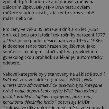
způsobit přednádorové a nádorové změny na
děložním čípku. Díky HPV DNA testu ovšem
můžete snadno zjistit, zda tento virus v sobě
máte, nebo ne.
Pro ženy ve věku 35 let (+364 dní) a 45 let (+364
dní), což jsou pro letošní rok ročníky narození 1977
a 1987 (nebo podle měsíce narození 1976 a 1986),
je dokonce tento test hrazen pojišťovnou jako
součást screeningu – stačí zajít na pravidelnou
gynekologickou prohlídku a lékař jej automaticky
odebere.
Věkové kategorie byly stanoveny na základě studií
Světové zdravotnické organizace WHO.
„Naše
Ministerstvo zdravotnictví ČR převzalo tyto kategorie
právě podle doporučení a výzvy WHO jako jeden z
pilířů k eradikaci (úplného vymýcení, pozn. red.)
karcinomu děložního hrdla,“
potvrzuje MUDr.
Trnková, že díky pokročilé medicíně je zde opravdu