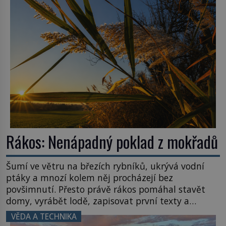
zvládnou jen představitelné věci. Na malé kousky
Název: Columbia První […]
Rákos: Nenápadný poklad z mokřadů
Šumí ve větru na březích rybníků, ukrývá vodní
ptáky a mnozí kolem něj procházejí bez
povšimnutí. Přesto právě rákos pomáhal stavět
domy, vyrábět lodě, zapisovat první texty a
inspiroval řadu pověstí. Tato skromná, ale
VĚDA A TECHNIKA
užitečná rostlina provází člověka už tisíce let.