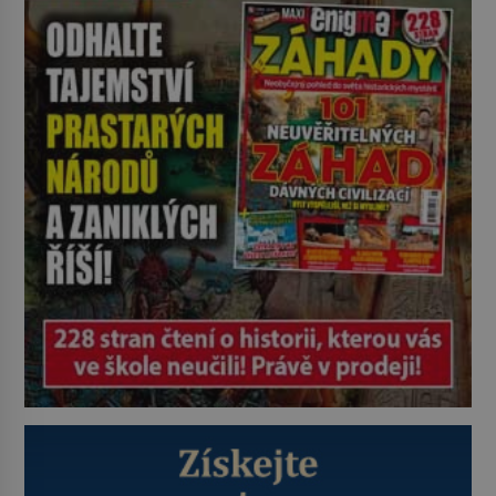
kde zmizí veškerý šum světa. Žádné
auta, žádný šepot, nic. Místo
vytoužené oázy klidu však
okamžitě nastoupí hluboké
znepokojení. Lidská mysl je totiž
evolučně nastavena na neustálý
[…]