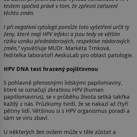
testem spočívá právě v tom, že zpřesní zařazení
těchto změn.
I při negativní cytologii pomůže toto vyšetření určit ty
ženy, které mají HPV infekci a jsou tedy ve větším
riziku vzniku přednádorových, respektive nádorových
změn,“
vysvětluje MUDr. Markéta Trnková,
ředitelka laboratoří AeskuLab pro oblast patologie.
HPV DNA test hrazený pojišťovnou
S pohlavně přenosnými lidskými papilomaviry,
které se označují zkratkou HPV (human
papillomavirus), se v průběhu života setká takřka
každý z nás. Průzkumy tvrdí, že se nakazí až čtyři
pětiny lidí. Většinou si s HPV organismus poradí a
sám se viru zbaví.
U některých žen ovšem může v těle zůstat a