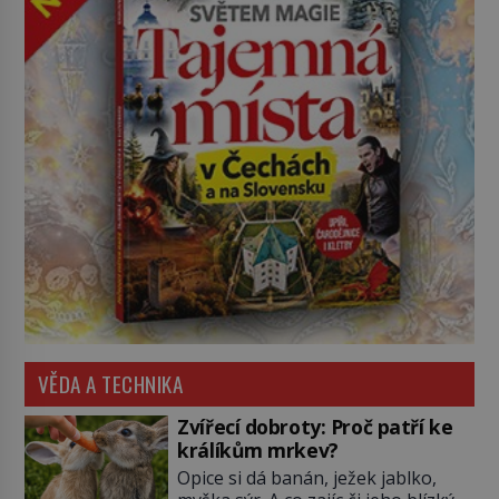
VĚDA A TECHNIKA
Zvířecí dobroty: Proč patří ke
králíkům mrkev?
Opice si dá banán, ježek jablko,