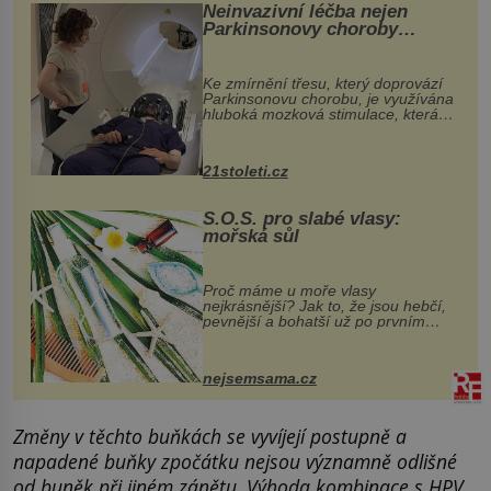
Neinvazivní léčba nejen
Parkinsonovy choroby
pomocí ultrazvukové
„helmy“
Ke zmírnění třesu, který doprovází
Parkinsonovu chorobu, je využívána
hluboká mozková stimulace, která
však vyžaduje vysoce invazivní
zákrok. Ultrazvuk zase není vhodný
k dostatečně přesnému zacílení ...
21stoleti.cz
S.O.S. pro slabé vlasy:
mořská sůl
Proč máme u moře vlasy
nejkrásnější? Jak to, že jsou hebčí,
pevnější a bohatší už po prvním
vykoupání? Protože sůl obsažená v
mořské vodě má blahodárný vliv.
Nejen na tělo a pokožku, ale i na
nejsemsama.cz
vlasy. ...
Změny v těchto buňkách se vyvíjejí postupně a
napadené buňky zpočátku nejsou významně odlišné
od buněk při jiném zánětu. Výhoda kombinace s HPV