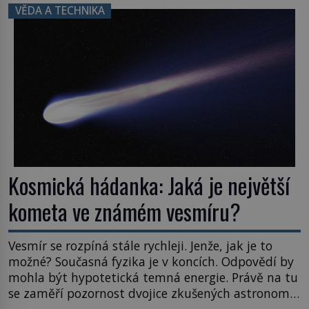
právě tady vědci objevují organismy, které
VĚDA A TECHNIKA
posouvají hranice života. Každý nový nález mění
naše představy o tom, co všechno dokáže příroda a
napovídá, kde bychom jednou […]
Kosmická hádanka: Jaká je největší
kometa ve známém vesmíru?
Vesmír se rozpíná stále rychleji. Jenže, jak je to
možné? Současná fyzika je v koncích. Odpovědí by
mohla být hypotetická temná energie. Právě na tu
se zaměří pozornost dvojice zkušených astronomů.
Namísto ní ale objeví něco mnohem