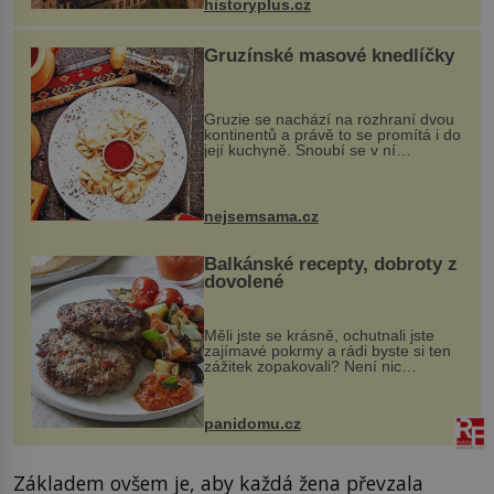
historyplus.cz
Gruzínské masové knedlíčky
Gruzie se nachází na rozhraní dvou
kontinentů a právě to se promítá i do
její kuchyně. Snoubí se v ní
evropské a asijské chutě a díky tomu
vznikají rozmanité a chuťově bohaté
pokrmy, které rozhodně st...
nejsemsama.cz
Balkánské recepty, dobroty z
dovolené
Měli jste se krásně, ochutnali jste
zajímavé pokrmy a rádi byste si ten
zážitek zopakovali? Není nic
snazšího. Pljeskavica (10 porcí)
Možná jste ji ochutnali na dovolené v
bývalé Jugoslávii, lze ji vi...
panidomu.cz
Základem ovšem je, aby každá žena převzala