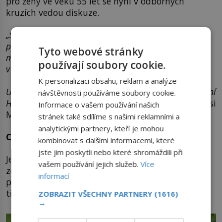
pro ženy ve věku 55 let se nyní v odborných
kruzích vedou diskuze.
„Současná strategie vyšetření, která doporučuje
provedení stěru na HPV DNA ve 35 a ve 45 letech,
Tyto webové stránky
může část pacientek s opakovanou infekcí získanou
používají soubory cookie.
v pozdějším věku minout.
K personalizaci obsahu, reklam a analýze
Uvedená data proto silně podporují rozšíření vyšetření
návštěvnosti používáme soubory cookie.
HPV DNA i na skupinu žen po 50. roce života,“
myslí si
Informace o vašem používání našich
MUDr. Sláma.
stránek také sdílíme s našimi reklamními a
analytickými partnery, kteří je mohou
Co znamená pozitivní a co negativní výsledek?
kombinovat s dalšími informacemi, které
jste jim poskytli nebo které shromáždili při
Je důležité zmínit, že pozitivita na HPV ještě
vašem používání jejich služeb.
Více
zdaleka neznamená, že má žena rakovinu – je to
informací
pouze informace, že se v těle nachází virus a je
třeba být obezřetný.
ZOBRAZIT VŠECHNY PARTNERY
(1616)
→