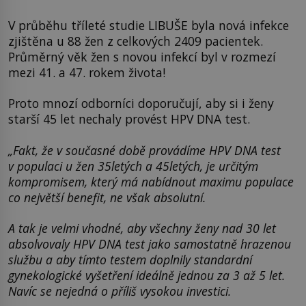
V průběhu tříleté studie LIBUŠE byla nová infekce
zjištěna u 88 žen z celkových 2409 pacientek.
Průměrný věk žen s novou infekcí byl v rozmezí
mezi 41. a 47. rokem života!
Proto mnozí odborníci doporučují, aby si i ženy
starší 45 let nechaly provést HPV DNA test.
„Fakt, že v současné době provádíme HPV DNA test
v populaci u žen 35letých a 45letých, je určitým
kompromisem, který má nabídnout maximu populace
co největší benefit, ne však absolutní.
A tak je velmi vhodné, aby všechny ženy nad 30 let
absolvovaly HPV DNA test jako samostatně hrazenou
službu a aby tímto testem doplnily standardní
gynekologické vyšetření ideálně jednou za 3 až 5 let.
Navíc se nejedná o příliš vysokou investici.