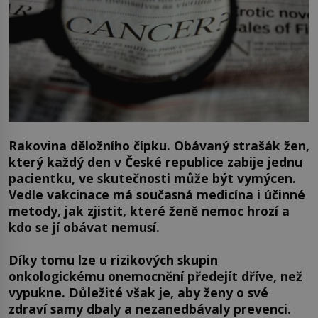
Rakovina děložního čípku. Obávaný strašák žen,
který každý den v České republice zabije jednu
pacientku, ve skutečnosti může být vymýcen.
Vedle vakcinace má současná medicína i účinné
metody, jak zjistit, které ženě nemoc hrozí a
kdo se jí obávat nemusí.
Díky tomu lze u rizikových skupin
onkologickému onemocnění předejít dříve, než
vypukne. Důležité však je, aby ženy o své
zdraví samy dbaly a nezanedbávaly prevenci.