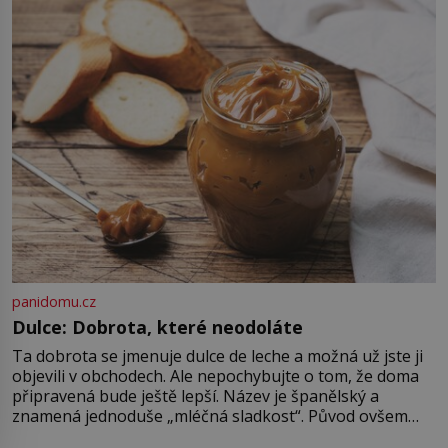
Jenže právě ten nikdo dlouho
nedostane. Až jednou se na letišti
ozve věta, která změní […]
panidomu.cz
Dulce: Dobrota, které neodoláte
Ta dobrota se jmenuje dulce de leche a možná už jste ji
objevili v obchodech. Ale nepochybujte o tom, že doma
připravená bude ještě lepší. Název je španělský a
znamená jednoduše „mléčná sladkost“. Původ ovšem
není úplně jednoznačný, o autorství této receptury se