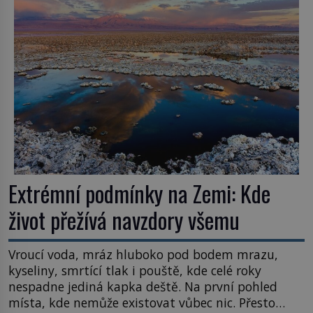
Většina lidí vnímá rákos jen jako obyčejnou kulisu
letního koupání. Stačí se však podívat […]
Extrémní podmínky na Zemi: Kde
život přežívá navzdory všemu
Vroucí voda, mráz hluboko pod bodem mrazu,
kyseliny, smrtící tlak i pouště, kde celé roky
nespadne jediná kapka deště. Na první pohled
místa, kde nemůže existovat vůbec nic. Přesto