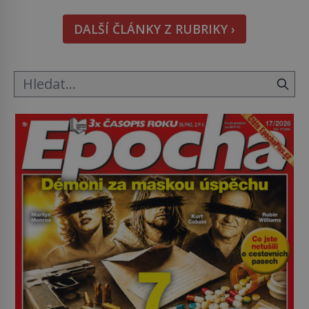
hmatatelnějšího. Naprosto rekordní kometu!
DALŠÍ ČLÁNKY Z RUBRIKY ›
Astronomové Pedro Bernardinelli a Gary Bernstein
mravenčí prací zkoumají archivní snímky v rámci
Průzkumu temné energie […]