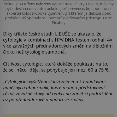
Pokud jsou u ženy nalezeny vysoce rizikové viry 16 a 18, měla by
být odeslána do centra onkologické prevence, kde podstoupí
expertní kolposkopické vyšetření, při kterém je děložní čípek
prohlédnutý specialistou pomocí zvětšovacího přístroje. Foto:
Pixabay
Díky tříleté české studii LIBUŠE se ukázalo, že
cytologie v kombinaci s HPV DNA testem odhalí 4×
více závažných přednádorových změn na děložním
čípku než cytologie samotná.
Citlivost cytologie, která dokáže poukázat na to,
že se „něco“ děje, se pohybuje jen mezi 60 a 75 %.
„Cytologické vyšetření slouží zejména k odhalování
buněčných abnormalit, které mohou představovat
různě závažné stavy od reakcí na zánět či podráždění
až po přednádorové a nádorové změny.