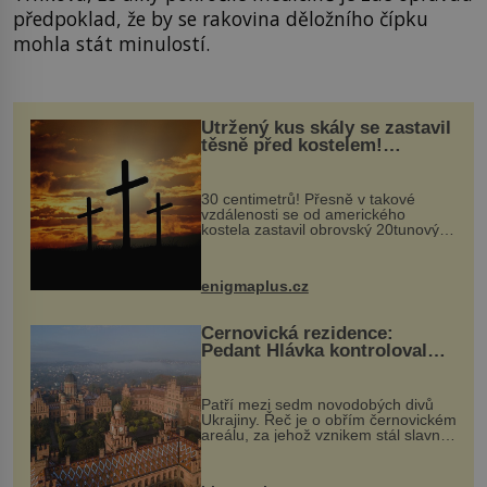
předpoklad, že by se rakovina děložního čípku
mohla stát minulostí.
Utržený kus skály se zastavil
těsně před kostelem!
Ochránila ho boží síla?
30 centimetrů! Přesně v takové
vzdálenosti se od amerického
kostela zastavil obrovský 20tunový
balvan, který se v květnu 2014
nečekaně odtrhl od nedaleké skály
při její demolici. Podle místních stojí
enigmaplus.cz
...
Černovická rezidence:
Pedant Hlávka kontroloval
každou cihlu
Patří mezi sedm novodobých divů
Ukrajiny. Řeč je o obřím černovickém
areálu, za jehož vznikem stál slavný
český architekt Josef Hlávka. Ten si
na něm dal mimořádně záležet. Jeho
stavební plány by při ...