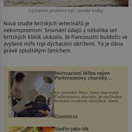
Dýchacími problémi trpí i perské kočky.
Nová studie britských veterinářů je
nekompromisní. Srovnání údajů z několika set
britských klinik ukázalo, že francouzští buldočci ve
zvýšené míře trpí dýchacími obtížemi. To je dáno
právě zploštělým čenichem.
Neinvazivní léčba nejen
Parkinsonovy choroby
pomocí ultrazvukové
„helmy“
Ke zmírnění třesu, který doprovází
Parkinsonovu chorobu, je využívána
hluboká mozková stimulace, která
však vyžaduje vysoce invazivní
zákrok. Ultrazvuk zase není vhodný
k dostatečně přesnému zacílení ...
21stoleti.cz
Vavřín jako lék