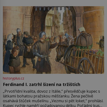
není úplně jednoznačný, o autorství této receptury se
pře hned několik latinskoamerických zemí a k tomu
Francie, kde se traduje,
historyplus.cz
Ferdinand I. zatrhl šizení na tržištích
„Prvotřídní kvalita, dovoz z Itálie,“ přesvědčuje kupec s
látkami bohatou pražskou měšťanku. Žena pečlivě
osahává štůček mušelínu. „Vezmu si pět loket,“ prohlásí.
Kupec rychle naměří požadovanou délku. Pořádný kus