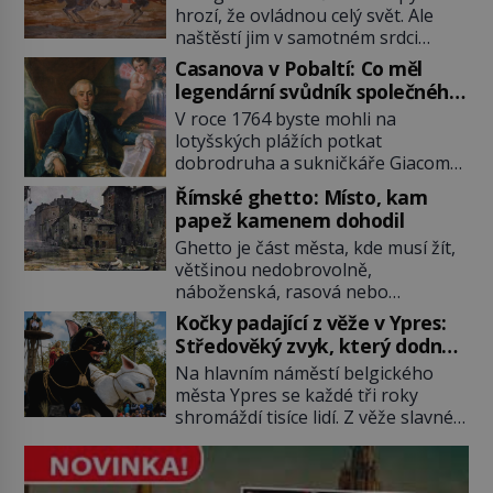
hrozí, že ovládnou celý svět. Ale
naštěstí jim v samotném srdci
Evropy stojí v cestě malé, ale silné
Casanova v Pobaltí: Co měl
království, které dokáže
legendární svůdník společného
dobyvatelské hordy zastavit. Co
se svobodnými zednáři?
V roce 1764 byste mohli na
nedokáže žádná z asijských říší, co
lotyšských plážích potkat
nedokážou Němci – to dokáže
dobrodruha a sukničkáře Giacoma
český král. Nebo že by ne?
Casanovu. Jeho cesta k Baltskému
Mongolové od roku 1223 postupují
Římské ghetto: Místo, kam
moři však nebyla turistickým
podél Kaspického a Azovského
papež kamenem dohodil
výletem, ale ryze pracovní cestou
moře, […]
Ghetto je část města, kde musí žít,
se zištnými úmysly. Jaký cíl
většinou nedobrovolně,
Casanova sledoval, když se
náboženská, rasová nebo
například procházel uličkami
národnostní menšina obyvatel.
lotyšské Rigy? Casanova v Pobaltí
Kočky padající z věže v Ypres:
Bohaté historické zkušenosti mají s
kontaktoval tamní zednářské lóže.
Středověký zvyk, který dodnes
takovým životem Židé. Už od
Nebyl v této oblasti žádným
budí rozpaky
Na hlavním náměstí belgického
středověku jsou totiž v každou
nováčkem, protože do zednářské
města Ypres se každé tři roky
chvíli nuceni v nějakém žít. Mezi ty
[…]
shromáždí tisíce lidí. Z věže slavné
nejslavnější patří i římské ghetto
tržnice létají do davu kočky, diváci
založené v roce 1555. Pokud jde o
jásají a snaží se je chytit. Naštěstí
vztah k Židům, nemá se Řím čím
už nejde o živá zvířata, ale jenom o
chlubit. […]