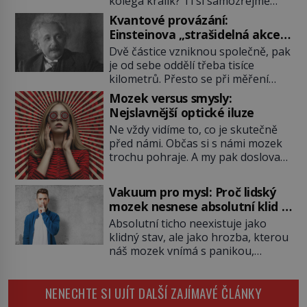
kolega králík? Ti si samozřejmě
pochutnají na mrkvi! Proč jsou
Kvantové provázání:
podobné představy o potravě
Einsteinova „strašidelná akce
zvířat často spíš mýty? Pokud máte
na dálku“ dál mate i fascinuje
Dvě částice vzniknou společně, pak
doma králíka, mrkev mu dát
vědce
je od sebe oddělí třeba tisíce
můžete. A nejspíš mu i bude
kilometrů. Přesto se při měření
chutnat, ovšem měl by ji mít jen
chovají, jako by mezi nimi
jako občasný pamlsek. […]
Mozek versus smysly:
existovalo neviditelné pouto. Albert
Nejslavnější optické iluze
Einstein tomu s jistou dávkou
Ne vždy vidíme to, co je skutečně
ironie říká „strašidelná akce na
před námi. Občas si s námi mozek
dálku“ a dlouhá desetiletí věří, že
trochu pohraje. A my pak doslova
musí existovat jednodušší
nevěříme vlastním očím! Jak
vysvětlení. Moderní experimenty
vznikají ty nejpodivnější optické
však ukazují, že kvantový svět
Vakuum pro mysl: Proč lidský
iluze? Soustřeď se na to hlavní!
funguje jinak, než […]
mozek nesnese absolutní klid a
TROXLERŮV EFEKT Náš mozek
začne si vymýšlet horory
Absolutní ticho neexistuje jako
zvládne zpracovat hodně informací.
klidný stav, ale jako hrozba, kterou
Všechny na světě ale nikoliv, musí
náš mozek vnímá s panikou,
si vybírat! Jak to dělá? Když se […]
protože bez vnějších podnětů
začne okamžitě produkovat vlastní
NENECHTE SI UJÍT DALŠÍ ZAJÍMAVÉ ČLÁNKY
děsivé iluze. Představte si místnost,
kde zmizí veškerý šum světa. Žádné