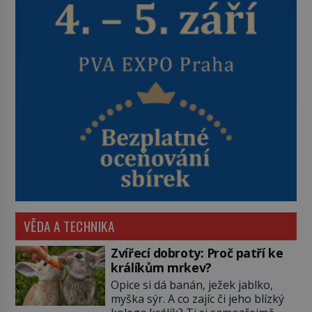
VĚDA A TECHNIKA
Zvířecí dobroty: Proč patří ke
králíkům mrkev?
Opice si dá banán, ježek jablko,
myška sýr. A co zajíc či jeho blízký