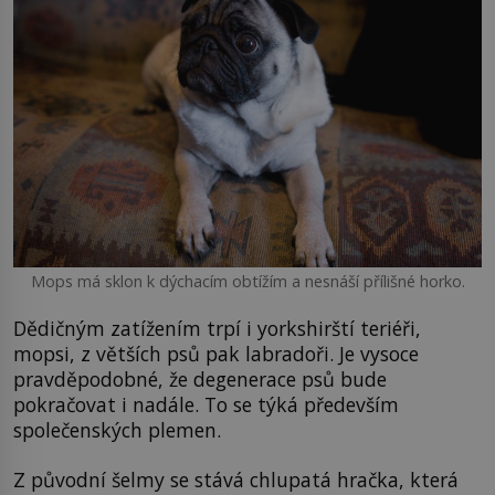
Mops má sklon k dýchacím obtížím a nesnáší přílišné horko.
Dědičným zatížením trpí i yorkshirští teriéři,
mopsi, z větších psů pak labradoři. Je vysoce
pravděpodobné, že degenerace psů bude
pokračovat i nadále. To se týká především
společenských plemen.
Z původní šelmy se stává chlupatá hračka, která