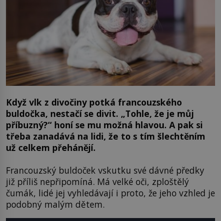
Když vlk z divočiny potká francouzského
buldočka, nestačí se divit. „Tohle, že je můj
příbuzný?“ honí se mu možná hlavou. A pak si
třeba zanadává na lidi, že to s tím šlechtěním
už celkem přehánějí.
Francouzský buldoček vskutku své dávné předky
již příliš nepřipomíná. Má velké oči, zploštělý
čumák, lidé jej vyhledávají i proto, že jeho vzhled je
podobný malým dětem.