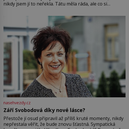
nikdy jsem jí to neřekla. Tátu měla ráda, ale co si
pamatuji, tak jsme s Mirkem byli zamilovaní mnohem víc.
Jsme spolu moc rádi Tehdy byla jiná doba, když
nasehvezdy.cz
Září Svobodová díky nové lásce?
Přestože jí osud připravil až příliš kruté momenty, nikdy
nepřestala věřit, že bude znovu šťastná. Sympatická