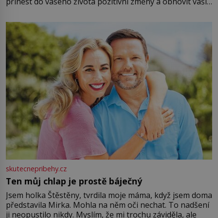
přinést do vašeho života pozitivní změny a obnovit vaši
energii. Využitím těchto přírodních zdrojů v magii
můžete obohatit své rituály a přinést do svého života
větší harmonii a klid. Je důležité
skutecnepribehy.cz
Ten můj chlap je prostě báječný
Jsem holka Štěstěny, tvrdila moje máma, když jsem doma
představila Mirka. Mohla na něm oči nechat. To nadšení
ji neopustilo nikdy. Myslím, že mi trochu záviděla, ale