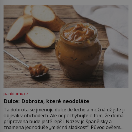
auta, žádný šepot, nic. Místo
vytoužené oázy klidu však
okamžitě nastoupí hluboké
znepokojení. Lidská mysl je totiž
evolučně nastavena na neustálý
[…]
panidomu.cz
Dulce: Dobrota, které neodoláte
Ta dobrota se jmenuje dulce de leche a možná už jste ji
objevili v obchodech. Ale nepochybujte o tom, že doma
připravená bude ještě lepší. Název je španělský a
znamená jednoduše „mléčná sladkost“. Původ ovšem