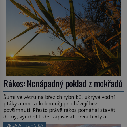
poplatníky stojí miliardy dolarů. Na druhou stranu
zvládnou jen představitelné věci. Na malé kousky
Název: Columbia První […]
Rákos: Nenápadný poklad z mokřadů
Šumí ve větru na březích rybníků, ukrývá vodní
ptáky a mnozí kolem něj procházejí bez
povšimnutí. Přesto právě rákos pomáhal stavět
domy, vyrábět lodě, zapisovat první texty a
inspiroval řadu pověstí. Tato skromná, ale
VĚDA A TECHNIKA