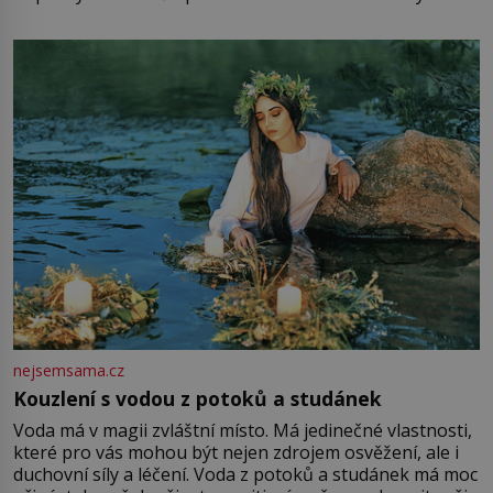
mu přitom zůstane za prsty… „Na šaty ho bude málo,
milostpaní. Stačí jenom na sukni,“ zhodnotí švadlena
množství růžového mušelínu. „Ošidili vás, podívejte.“
Vezme do ruky dřevěnou
nejsemsama.cz
Kouzlení s vodou z potoků a studánek
Voda má v magii zvláštní místo. Má jedinečné vlastnosti,
které pro vás mohou být nejen zdrojem osvěžení, ale i
duchovní síly a léčení. Voda z potoků a studánek má moc