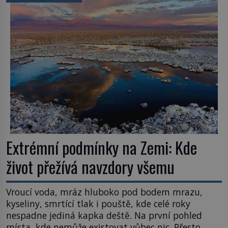
užitečná rostlina provází člověka už tisíce let.
Většina lidí vnímá rákos jen jako obyčejnou kulisu
letního koupání. Stačí se však podívat […]
Extrémní podmínky na Zemi: Kde
život přežívá navzdory všemu
Vroucí voda, mráz hluboko pod bodem mrazu,
kyseliny, smrtící tlak i pouště, kde celé roky
nespadne jediná kapka deště. Na první pohled
místa, kde nemůže existovat vůbec nic. Přesto