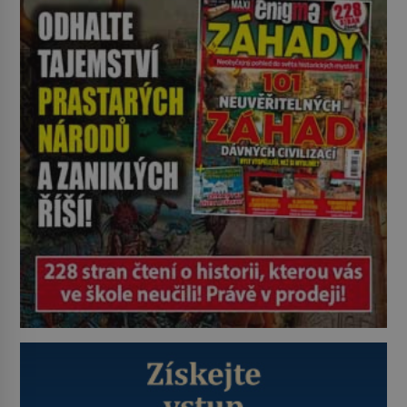
plyšové suvenýry. Kdysi to ale bylo
jinak. Tato veselá podívaná
připomíná jeden z nejpodivnějších
a zároveň nejkrutějších zvyků […]