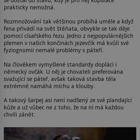
se dostal do stavu, kdy je pro něj kopulace
prakticky nemožná.
Rozmnožování tak většinou probíhá uměle a když
fena přivádí na svět štěňata, obvykle se tak děje
pomocí císařského řezu. Jedno z nejpopulárnějších
plemen v našich končinách jezevčík má kvůli své
fyziognomii nemalé problémy s páteří.
Na člověkem vymyšlené standardy doplácí i
německý ovčák. U něj je chovateli preferována
svažující se páteř, avšak taková stavba těla
extrémně namáhá míchu a klouby.
A takový šarpej asi není nadšený ze své plandající
kůže a už vůbec ne z toho, že na ní má každou
chvíli zánět.