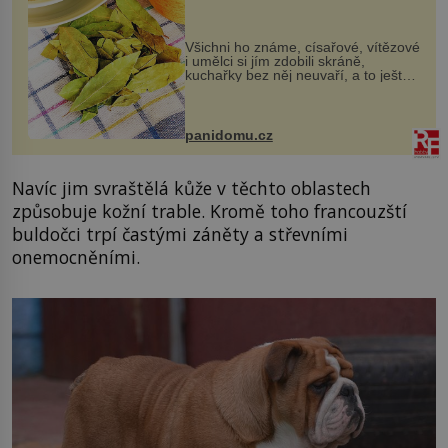
Všichni ho známe, císařové, vítězové
i umělci si jím zdobili skráně,
kuchařky bez něj neuvaří, a to ještě
nevíte, že bobkový list může výrazně
zmírnit některé naše neduhy.
Obsahuje v malém množství ně...
panidomu.cz
Navíc jim svraštělá kůže v těchto oblastech
způsobuje kožní trable. Kromě toho francouzští
buldočci trpí častými záněty a střevními
onemocněními.