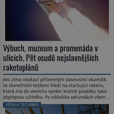
Výbuch, muzeum a promenáda v
ulicích. Pět osudů nejslavnějších
raketoplánů
Ani zima nezkazí přítomným slavnostní okamžik.
Se slunečními brýlemi hledí na startující raketu,
která má do vesmíru vynést kromě posádky také
obyčejnou učitelku. Po několika sekundách všem
ztuhnou úsměvy, stroj totiž exploduje. Jejich
VĚDA A TECHNIKA
konstrukce není z levného kraje, daňové