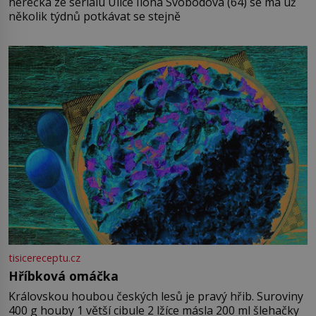
herečka ze seriálu Ulice Ilona Svobodová (64) se má už
několik týdnů potkávat se stejně
tisicereceptu.cz
Hříbková omáčka
Královskou houbou českých lesů je pravý hřib. Suroviny
400 g houby 1 větší cibule 2 lžíce másla 200 ml šlehačky