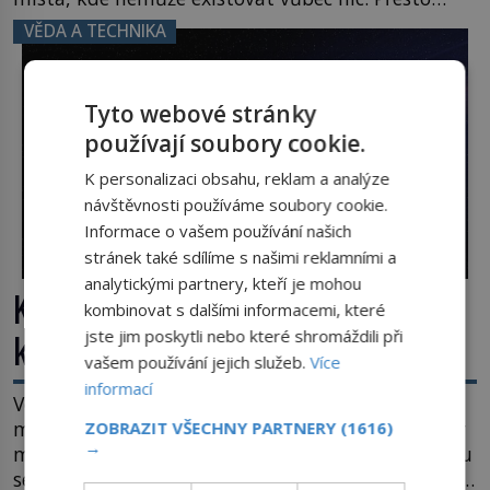
právě tady vědci objevují organismy, které
VĚDA A TECHNIKA
posouvají hranice života. Každý nový nález mění
naše představy o tom, co všechno dokáže příroda a
napovídá, kde bychom jednou […]
Tyto webové stránky
používají soubory cookie.
K personalizaci obsahu, reklam a analýze
návštěvnosti používáme soubory cookie.
Informace o vašem používání našich
stránek také sdílíme s našimi reklamními a
analytickými partnery, kteří je mohou
Kosmická hádanka: Jaká je největší
kombinovat s dalšími informacemi, které
kometa ve známém vesmíru?
jste jim poskytli nebo které shromáždili při
vašem používání jejich služeb.
Více
informací
Vesmír se rozpíná stále rychleji. Jenže, jak je to
možné? Současná fyzika je v koncích. Odpovědí by
ZOBRAZIT VŠECHNY PARTNERY
(1616)
→
mohla být hypotetická temná energie. Právě na tu
se zaměří pozornost dvojice zkušených astronomů.