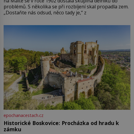
na Maltě se v roce 1902 dostala skupina dělníků do
problémů. S několika se při rozbíjení skal propadla zem.
„Dostaňte nás odsud, něco tady je,“ z
epochanacestach.cz
Historické Boskovice: Procházka od hradu k
zámku