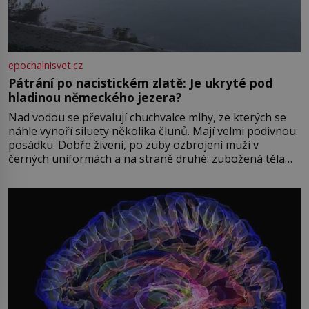
epochalnisvet.cz
Pátrání po nacistickém zlatě: Je ukryté pod
hladinou německého jezera?
Nad vodou se převalují chuchvalce mlhy, ze kterých se
náhle vynoří siluety několika člunů. Mají velmi podivnou
posádku. Dobře živení, po zuby ozbrojení muži v
černých uniformách a na straně druhé: zubožená těla
oblečená v chatrných vězeňských hadrech. Co tato
přízračná scéna znamená? Je jaro roku 1945, druhá
světová válka se chýlí ke konci. Jezero Stolpsee