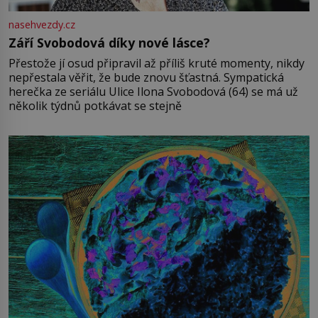
nasehvezdy.cz
Září Svobodová díky nové lásce?
Přestože jí osud připravil až příliš kruté momenty, nikdy
nepřestala věřit, že bude znovu šťastná. Sympatická
herečka ze seriálu Ulice Ilona Svobodová (64) se má už
několik týdnů potkávat se stejně