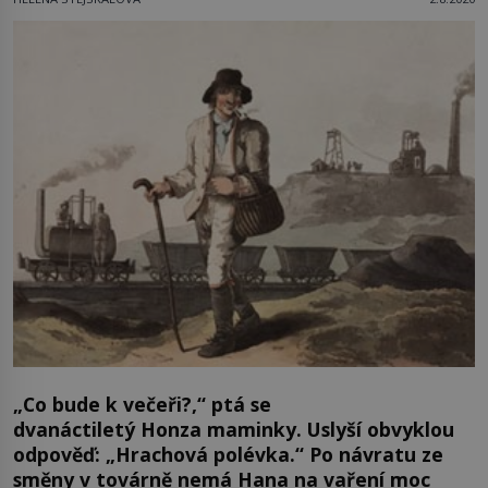
„Co bude k večeři?,“ ptá se
dvanáctiletý Honza maminky. Uslyší obvyklou
odpověď: „Hrachová polévka.“ Po návratu ze
směny v továrně nemá Hana na vaření moc