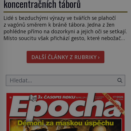
koncentračních táborů
Lidé s bezduchými výrazy ve tvářích se plahočí
z vagónů směrem k bráně tábora. Jedna z žen
pohlédne přímo na dozorkyni a jejich oči se setkají.
Místo soucitu však přichází gesto, které nebožačku
posílá rovnou do plynové komory. Jména jako
Rudolf Höss (1901–1947), Josef Mengele (1911–
DALŠÍ ČLÁNKY Z RUBRIKY ›
1979) či Heinrich Himmler (1900–1945) zná každý,
o koho se historie jen otřela. Jenže […]