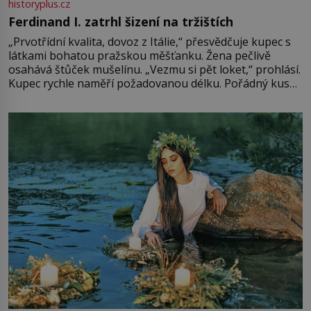
historyplus.cz
Ferdinand I. zatrhl šizení na tržištích
„Prvotřídní kvalita, dovoz z Itálie,“ přesvědčuje kupec s
látkami bohatou pražskou měšťanku. Žena pečlivě
osahává štůček mušelínu. „Vezmu si pět loket,“ prohlásí.
Kupec rychle naměří požadovanou délku. Pořádný kus
mu přitom zůstane za prsty… „Na šaty ho bude málo,
milostpaní. Stačí jenom na sukni,“ zhodnotí švadlena
množství růžového mušelínu. „Ošidili vás, podívejte.“
Vezme do ruky dřevěnou