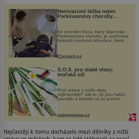
Neinvazivní léčba nejen
Parkinsonovy choroby
pomocí ultrazvukové
„helmy“
Ke zmírnění třesu, který doprovází
Parkinsonovu chorobu, je využívána
hluboká mozková stimulace, která
však vyžaduje vysoce invazivní
zákrok. Ultrazvuk zase není vhodný
k dostatečně přesnému zacílení ...
21stoleti.cz
S.O.S. pro slabé vlasy:
mořská sůl
Proč máme u moře vlasy
nejkrásnější? Jak to, že jsou hebčí,
pevnější a bohatší už po prvním
vykoupání? Protože sůl obsažená v
mořské vodě má blahodárný vliv.
Nejen na tělo a pokožku, ale i na
nejsemsama.cz
vlasy. ...
Nejčastěji k tomu docházelo mezi dělníky z nižší
vrstvy ve městech, kam se lidé stěhovali za prací.