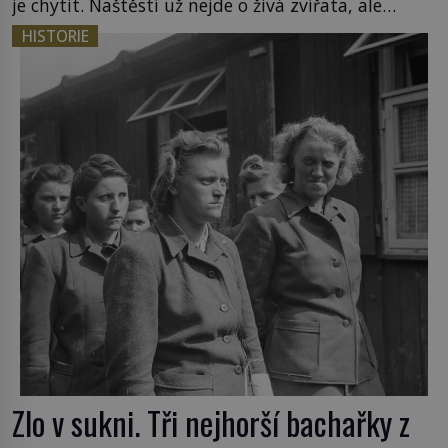
je chytit. Naštěstí už nejde o živá zvířata, ale
jenom o plyšové suvenýry. Kdysi to ale bylo jinak.
HISTORIE
Tato veselá podívaná připomíná jeden z
nejpodivnějších a zároveň nejkrutějších zvyků […]
Zlo v sukni. Tři nejhorší bachařky z