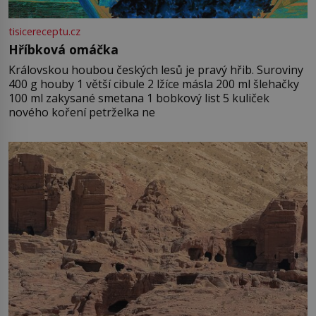
tisicereceptu.cz
Hříbková omáčka
Královskou houbou českých lesů je pravý hřib. Suroviny
400 g houby 1 větší cibule 2 lžíce másla 200 ml šlehačky
100 ml zakysané smetana 1 bobkový list 5 kuliček
nového koření petrželka ne