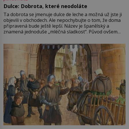
Dulce: Dobrota, které neodoláte
Ta dobrota se jmenuje dulce de leche a možná už jste ji
objevili v obchodech. Ale nepochybujte o tom, že doma
připravená bude ještě lepší. Název je španělský a
znamená jednoduše „mléčná sladkost“. Původ ovšem
není úplně jednoznačný, o autorství této receptury se
pře hned několik latinskoamerických zemí a k tomu
Francie, kde se traduje,