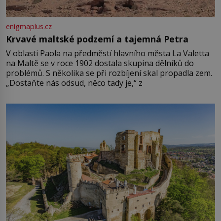
enigmaplus.cz
Krvavé maltské podzemí a tajemná Petra
V oblasti Paola na předměstí hlavního města La Valetta
na Maltě se v roce 1902 dostala skupina dělníků do
problémů. S několika se při rozbíjení skal propadla zem.
„Dostaňte nás odsud, něco tady je,“ z