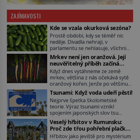
ZAJÍMAVOSTI
Kde se vzala okurková sezóna?
Prostě období, kdy se téměř nic
neděje. Divadla nehrají, v
parlamentu se nehlasuje, všichni
jsou na dovolené a média tak
Mrkev není jen oranžová. Její
nemají o čem mluvit a psát. A
neuvěřitelný příběh začíná
vymýšlejí si proto témata, které
fialovou barvou
Když dnes vytáhneme ze země
nikoho nezajímají. Proč je však ona
mrkev, většina z nás očekává sytě
letní doba spojovaná zrovna s
oranžový kořen. Jenže po většinu
okurkami? Okurkovou sezónu
své historie je mrkev všechno
známe už od poloviny 19. století,
Tsunami: Když voda udeří pěstí!
možné, jen ne oranžová. Je fialová,
ovšem jako Češi […]
Nejprve špetka školometské
žlutá, bílá, někdy dokonce téměř
teorie. Výraz tsunami vznikl
černá. Až díky stovkám let
spojením japonských slov tsu
pečlivého šlechtění se z ní stává
(přístav) a nami (vlna). Jedná se o
zelenina, bez které si českou
Veselý hřbitov v Rumunsku:
dlouhou vlnu, která je na volném
zahradu ani nedokážeme
Proč zde třou pohřební plačky
moři takřka nepostřehnutelná.
představit. Její příběh je […]
bídu s nouzí?
Hřbitov jako jeviště pro mystérium
Ačkoli je vlnová délka tsunami i 300