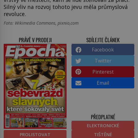
Silný vliv na rozvoj tohoto jevu měla průmyslová
revoluce.
Foto: Wikimedia Commons, pixnio,com
PRÁVĚ V PRODEJI
SDÍLEJTE ČLÁNEK
Facebook
Twitter
Pinterest
Email
PŘEDPLATNÉ
ELEKTRONICKÉ
PROLISTOVAT
TIŠTĚNÉ