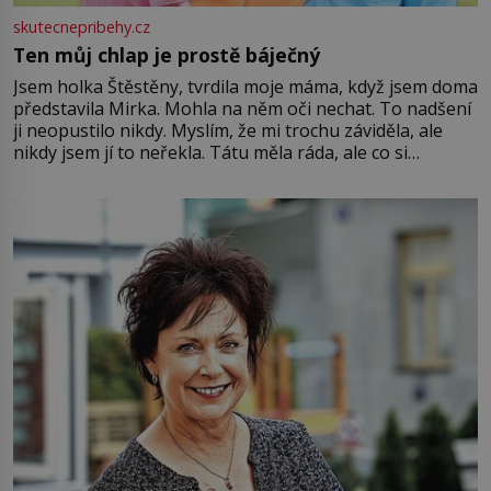
skutecnepribehy.cz
Ten můj chlap je prostě báječný
Jsem holka Štěstěny, tvrdila moje máma, když jsem doma
představila Mirka. Mohla na něm oči nechat. To nadšení
ji neopustilo nikdy. Myslím, že mi trochu záviděla, ale
nikdy jsem jí to neřekla. Tátu měla ráda, ale co si
pamatuji, tak jsme s Mirkem byli zamilovaní mnohem víc.
Jsme spolu moc rádi Tehdy byla jiná doba, když