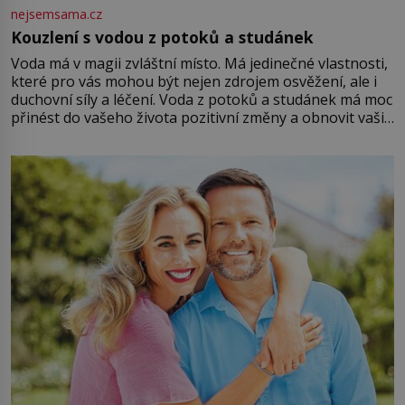
nejsemsama.cz
Kouzlení s vodou z potoků a studánek
Voda má v magii zvláštní místo. Má jedinečné vlastnosti,
které pro vás mohou být nejen zdrojem osvěžení, ale i
duchovní síly a léčení. Voda z potoků a studánek má moc
přinést do vašeho života pozitivní změny a obnovit vaši
energii. Využitím těchto přírodních zdrojů v magii
můžete obohatit své rituály a přinést do svého života
větší harmonii a klid. Je důležité