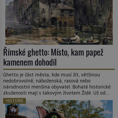
nováčkem, protože do zednářské […]
Římské ghetto: Místo, kam papež
kamenem dohodil
Ghetto je část města, kde musí žít, většinou
nedobrovolně, náboženská, rasová nebo
národnostní menšina obyvatel. Bohaté historické
zkušenosti mají s takovým životem Židé. Už od
středověku jsou totiž v každou chvíli nuceni v
HISTORIE
nějakém žít. Mezi ty nejslavnější patří i římské
ghetto založené v roce 1555. Pokud jde o vztah
k Židům, nemá se Řím čím chlubit. […]