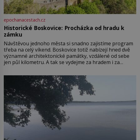
epochanacestach.cz
Historické Boskovice: Procházka od hradu k
zámku
Návštěvou jednoho města si snadno zajistíme program
třeba na celý víkend. Boskovice totiž nabízejí hned dvě
významné architektonické památky, vzdálené od sebe
jen půl kilometru. A tak se vydejme za hradem i za
zámkem do krásné jihomoravské krajiny. Trhová osada
Boskovice na okraji Drahanské vrchoviny vznikla někdy
ve13. století, a už v roce 1313 kronikáři zaznamenali