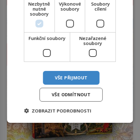
Nezbytně
Výkonové
Soubory
nutné
soubory
cílení
reklama
soubory
Funkční soubory
Nezařazené
soubory
VŠE PŘIJMOUT
VŠE ODMÍTNOUT
ZOBRAZIT PODROBNOSTI