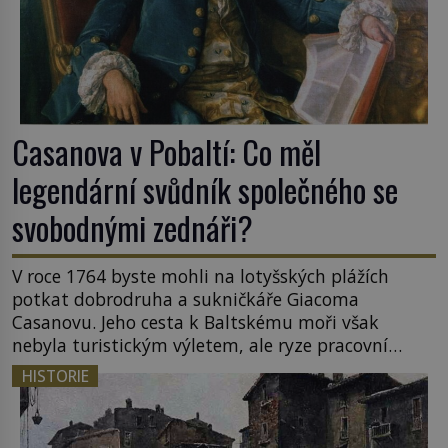
Casanova v Pobaltí: Co měl
legendární svůdník společného se
svobodnými zednáři?
V roce 1764 byste mohli na lotyšských plážích
potkat dobrodruha a sukničkáře Giacoma
Casanovu. Jeho cesta k Baltskému moři však
nebyla turistickým výletem, ale ryze pracovní
cestou se zištnými úmysly. Jaký cíl Casanova
HISTORIE
sledoval, když se například procházel uličkami
lotyšské Rigy? Casanova v Pobaltí kontaktoval
tamní zednářské lóže. Nebyl v této oblasti žádným