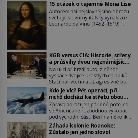
15 otázek o tajemné Mona Lise
Autorem asi nejslavnějšího obrazu
světa je slovutný italský vynálezce
Leonardo da Vinci (1452–1519).
Jenže jeho nevinně usmívající dámu
obklopují otazníky, na některé
historici odpověď objeví, jiné
zůstanou nezodpovězené. Kam si ji
pověsil Napoleon? Samotný císař
KGB versus CIA: Historie, střety
Napoleon Bonaparte (1769–1821)
a průšvihy dvou nejznámějších
má pro malbu slabost, a tak si ji
tajných služeb historie
Na ulici přibrzdí auto, z něhož
ještě jako první konzul přemístí do
vyskáče dvojice urostlých chlapíků.
své ložnice v Tuilerisjkém […]
Stačí pár vteřin a už agresivně buší
na dveře. O další okamžik později
Kdo je víc? Pět operací, při
vlečou nebožáka do auta, a pak už
nichž dochází ke střetu obou
ho nikdy nikdo nespatří. Dostal se
tajných služeb
Zpráva dorazí jen pár dnů poté, co
totiž do rukou všemocné KGB. Jako
se Američané rozhodnou vykopat
sourozenci, kteří si nemohou přijít
pod východní částí Berlína několik
na jméno. Neustále se předhání v
stovek metrů dlouhý tunel. Sověti
plánování sabotáží, […]
Záhada kolonie Roanoke:
na sobě nenechají nic znát a
Zůstalo jen jedno slovo!
nechají nepřítele, aby si myslel, že