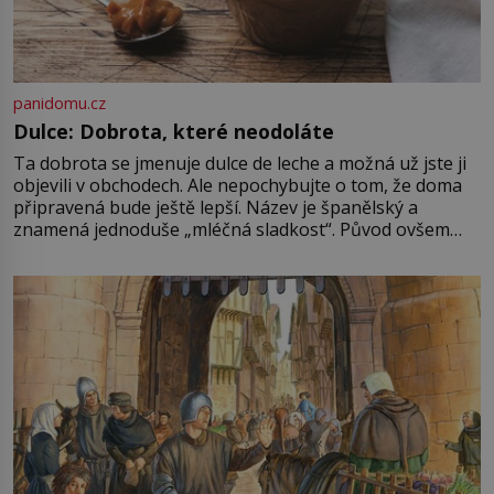
panidomu.cz
Dulce: Dobrota, které neodoláte
Ta dobrota se jmenuje dulce de leche a možná už jste ji
objevili v obchodech. Ale nepochybujte o tom, že doma
připravená bude ještě lepší. Název je španělský a
znamená jednoduše „mléčná sladkost“. Původ ovšem
není úplně jednoznačný, o autorství této receptury se
pře hned několik latinskoamerických zemí a k tomu
Francie, kde se traduje,