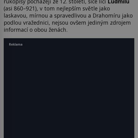
rukopisy pocházejí ze 12. století, sice líčí
Ludmil
u
(asi 860–921), v tom nejlepším světle jako
laskavou, mírnou a spravedlivou a Drahomíru jako
podlou vražednici, nejsou ovšem jediným zdrojem
informací o obou ženách.
Reklama