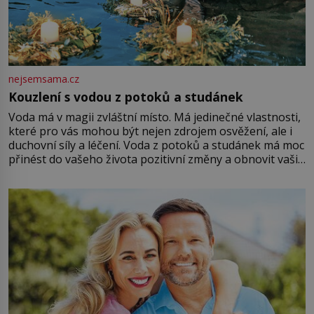
nejsemsama.cz
Kouzlení s vodou z potoků a studánek
Voda má v magii zvláštní místo. Má jedinečné vlastnosti,
které pro vás mohou být nejen zdrojem osvěžení, ale i
duchovní síly a léčení. Voda z potoků a studánek má moc
přinést do vašeho života pozitivní změny a obnovit vaši
energii. Využitím těchto přírodních zdrojů v magii
můžete obohatit své rituály a přinést do svého života
větší harmonii a klid. Je důležité