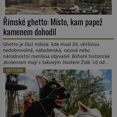
Římské ghetto: Místo, kam papež
kamenem dohodil
Ghetto je část města, kde musí žít, většinou
nedobrovolně, náboženská, rasová nebo
národnostní menšina obyvatel. Bohaté historické
zkušenosti mají s takovým životem Židé. Už od
středověku jsou totiž v každou chvíli nuceni v
HISTORIE
nějakém žít. Mezi ty nejslavnější patří i římské
ghetto založené v roce 1555. Pokud jde o vztah
k Židům, nemá se Řím čím chlubit. […]