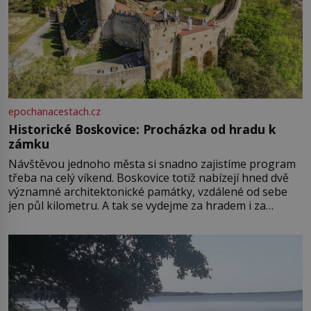
epochanacestach.cz
Historické Boskovice: Procházka od hradu k
zámku
Návštěvou jednoho města si snadno zajistíme program
třeba na celý víkend. Boskovice totiž nabízejí hned dvě
významné architektonické památky, vzdálené od sebe
jen půl kilometru. A tak se vydejme za hradem i za
zámkem do krásné jihomoravské krajiny. Trhová osada
Boskovice na okraji Drahanské vrchoviny vznikla někdy
ve13. století, a už v roce 1313 kronikáři zaznamenali