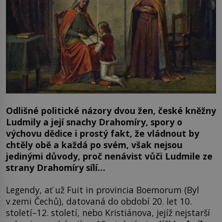
O
dlišné politické názory
dvou
žen,
české kněžny
Ludmily a její snachy Drahomíry,
spory o
výchovu dědice i prostý fakt, že vládnout by
chtěly obě a každá po svém, však nejsou
jedinými důvody, proč nenávist
vůči Ludmile
ze
strany Drahomíry sílí…
Legendy, ať už Fuit in provincia Boemorum (Byl
v zemi Čechů), datovaná do období 20. let 10.
století–12. století, nebo Kristiánova, jejíž nejstarší