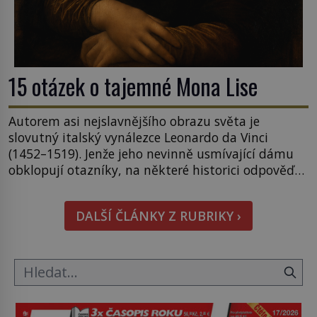
15 otázek o tajemné Mona Lise
Autorem asi nejslavnějšího obrazu světa je
slovutný italský vynálezce Leonardo da Vinci
(1452–1519). Jenže jeho nevinně usmívající dámu
obklopují otazníky, na některé historici odpověď
objeví, jiné zůstanou nezodpovězené. Kam si ji
pověsil Napoleon? Samotný císař Napoleon
DALŠÍ ČLÁNKY Z RUBRIKY ›
Bonaparte (1769–1821) má pro malbu slabost, a
tak si ji ještě jako první konzul přemístí do své
ložnice v Tuilerisjkém […]