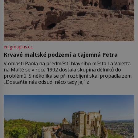
enigmaplus.cz
Krvavé maltské podzemí a tajemná Petra
V oblasti Paola na předměstí hlavního města La Valetta
na Maltě se v roce 1902 dostala skupina dělníků do
problémů. S několika se při rozbíjení skal propadla zem.
„Dostaňte nás odsud, něco tady je,“ z