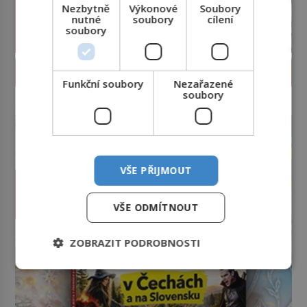
Nezbytně
Výkonové
Soubory
nutné
soubory
cílení
soubory
PROLISTOVAT ČASOPIS
Funkční soubory
Nezařazené
soubory
reklama
VŠE PŘIJMOUT
VŠE ODMÍTNOUT
ZOBRAZIT PODROBNOSTI