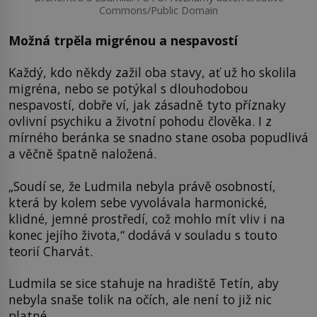
Commons/Public Domain
Možná trpěla migrénou a nespavostí
Každý, kdo někdy zažil oba stavy, ať už ho skolila
migréna, nebo se potýkal s dlouhodobou
nespavostí, dobře ví, jak zásadně tyto příznaky
ovlivní psychiku a životní pohodu člověka. I z
mírného beránka se snadno stane osoba popudlivá
a věčně špatně naložená.
„Soudí se, že Ludmila nebyla právě osobností,
která by kolem sebe vyvolávala harmonické,
klidné, jemné prostředí, což mohlo mít vliv i na
konec jejího života,“ dodává v souladu s touto
teorií Charvát.
Ludmila se sice stahuje na hradiště Tetín, aby
nebyla snaše tolik na očích, ale není to již nic
platné.