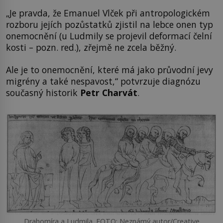
„Je pravda, že Emanuel Vlček při antropologickém
rozboru jejích pozůstatků zjistil na lebce onen typ
onemocnění (u Ludmily se projevil deformací čelní
kosti – pozn. red.), zřejmě ne zcela běžný.
Ale je to onemocnění, které má jako průvodní jevy
migrény a také nespavost,“ potvrzuje diagnózu
současný historik
Petr Charvát
.
Drahomíra a Ludmila. FOTO: Neznámý autor/Creative