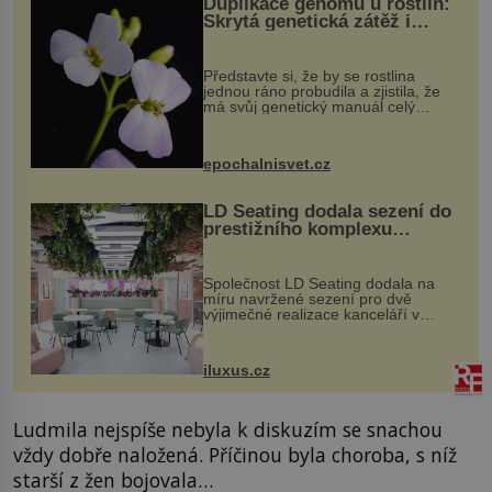
Duplikace genomu u rostlin:
Skrytá genetická zátěž i
evoluční výhoda
Představte si, že by se rostlina
jednou ráno probudila a zjistila, že
má svůj genetický manuál celý
dvakrát. Přesně to se občas v
přírodě stane – a podle nového
výzkumu to může být pro druhy
epochalnisvet.cz
vstupenka...
LD Seating dodala sezení do
prestižního komplexu
MediaCityUK v Salfordu
Společnost LD Seating dodala na
míru navržené sezení pro dvě
výjimečné realizace kanceláří v
areálu MediaCityUK v anglickém
Salfordu – konkrétně do budov Blue
Tower a Orange Tower. Komplex
iluxus.cz
budov Media...
Ludmila nejspíše nebyla k diskuzím se snachou
vždy dobře naložená. Příčinou byla choroba, s níž
starší z žen bojovala…