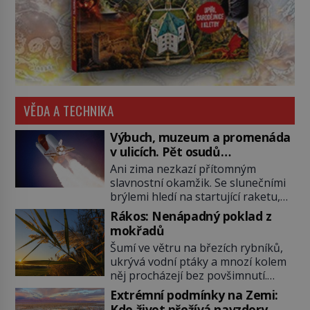
VĚDA A TECHNIKA
Výbuch, muzeum a promenáda
v ulicích. Pět osudů
nejslavnějších raketoplánů
Ani zima nezkazí přítomným
slavnostní okamžik. Se slunečními
brýlemi hledí na startující raketu,
která má do vesmíru vynést kromě
Rákos: Nenápadný poklad z
posádky také obyčejnou učitelku.
mokřadů
Po několika sekundách všem
Šumí ve větru na březích rybníků,
ztuhnou úsměvy, stroj totiž
ukrývá vodní ptáky a mnozí kolem
exploduje. Jejich konstrukce není
něj procházejí bez povšimnutí.
z levného kraje, daňové poplatníky
Přesto právě rákos pomáhal stavět
stojí miliardy dolarů. Na druhou
Extrémní podmínky na Zemi:
domy, vyrábět lodě, zapisovat první
stranu zvládnou jen představitelné
Kde život přežívá navzdory