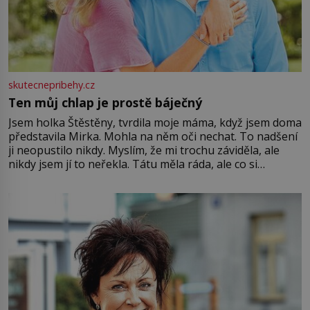
skutecnepribehy.cz
Ten můj chlap je prostě báječný
Jsem holka Štěstěny, tvrdila moje máma, když jsem doma
představila Mirka. Mohla na něm oči nechat. To nadšení
ji neopustilo nikdy. Myslím, že mi trochu záviděla, ale
nikdy jsem jí to neřekla. Tátu měla ráda, ale co si
pamatuji, tak jsme s Mirkem byli zamilovaní mnohem víc.
Jsme spolu moc rádi Tehdy byla jiná doba, když