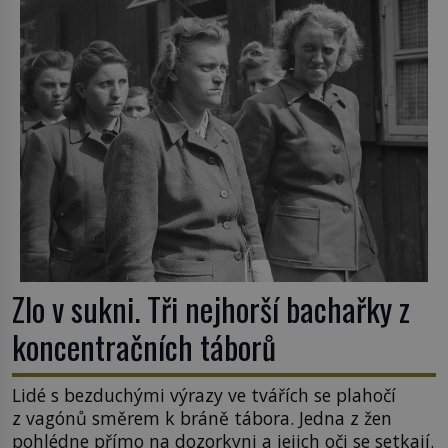
Zlo v sukni. Tři nejhorší bachařky z
koncentračních táborů
Lidé s bezduchými výrazy ve tvářích se plahočí
z vagónů směrem k bráně tábora. Jedna z žen
pohlédne přímo na dozorkyni a jejich oči se setkají.