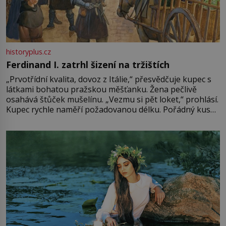
historyplus.cz
Ferdinand I. zatrhl šizení na tržištích
„Prvotřídní kvalita, dovoz z Itálie,“ přesvědčuje kupec s
látkami bohatou pražskou měšťanku. Žena pečlivě
osahává štůček mušelínu. „Vezmu si pět loket,“ prohlásí.
Kupec rychle naměří požadovanou délku. Pořádný kus
mu přitom zůstane za prsty… „Na šaty ho bude málo,
milostpaní. Stačí jenom na sukni,“ zhodnotí švadlena
množství růžového mušelínu. „Ošidili vás, podívejte.“
Vezme do ruky dřevěnou