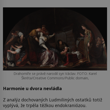
Drahomíře se právě narodil syn Václav. FOTO: Karel
Škréta/Creative Commons/Public domain,
Harmonie u dvora nevládla
Z analýz dochovaných Ludmiliných ostatků totiž
vyplývá, že trpěla těžkou endokraniózou.