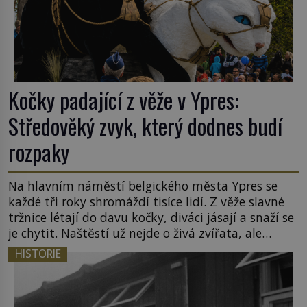
Kočky padající z věže v Ypres:
Středověký zvyk, který dodnes budí
rozpaky
Na hlavním náměstí belgického města Ypres se
každé tři roky shromáždí tisíce lidí. Z věže slavné
tržnice létají do davu kočky, diváci jásají a snaží se
je chytit. Naštěstí už nejde o živá zvířata, ale
jenom o plyšové suvenýry. Kdysi to ale bylo jinak.
HISTORIE
Tato veselá podívaná připomíná jeden z
nejpodivnějších a zároveň nejkrutějších zvyků […]