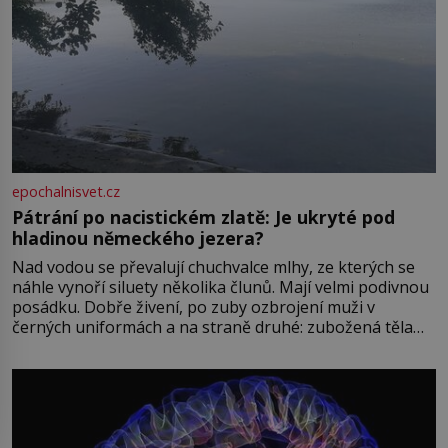
epochalnisvet.cz
Pátrání po nacistickém zlatě: Je ukryté pod
hladinou německého jezera?
Nad vodou se převalují chuchvalce mlhy, ze kterých se
náhle vynoří siluety několika člunů. Mají velmi podivnou
posádku. Dobře živení, po zuby ozbrojení muži v
černých uniformách a na straně druhé: zubožená těla
oblečená v chatrných vězeňských hadrech. Co tato
přízračná scéna znamená? Je jaro roku 1945, druhá
světová válka se chýlí ke konci. Jezero Stolpsee