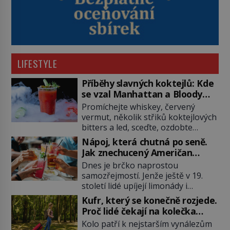
LIFESTYLE
Příběhy slavných koktejlů: Kde
se vzal Manhattan a Bloody
Mary?
Promíchejte whiskey, červený
vermut, několik střiků koktejlových
bitters a led, sceďte, ozdobte
koktejlovou třešinkou a tadá…
Nápoj, která chutná po seně.
Manhattan je tu! A pokud to má být
Jak znechucený Američan
skutečně on, dejte si pozor, ať
vymyslel brčko
Dnes je brčko naprostou
místo klasické americké rye
samozřejmostí. Jenže ještě v 19.
whiskey či klidně bourbonu
století lidé upíjejí limonády i
nepoužijete skotskou whisku. Co
koktejly dutými stébly žita nebo
se stane? Inu, koktejl bude stále
Kufr, který se konečně rozjede.
žitné slámy. Fungují sice dobře,
skvělý, ale už to nebude
Proč lidé čekají na kolečka
mají ale jednu nepříjemnou
Manhattan ale […]
téměř pět tisíc let?
Kolo patří k nejstarším vynálezům
vlastnost po chvíli se rozmáčejí a