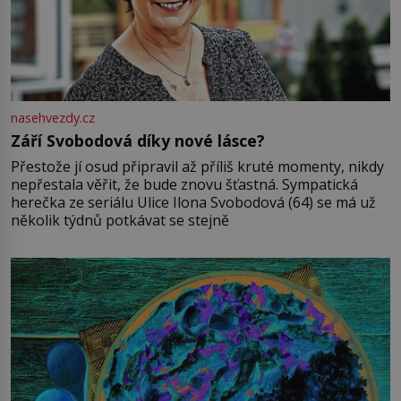
nasehvezdy.cz
Září Svobodová díky nové lásce?
Přestože jí osud připravil až příliš kruté momenty, nikdy
nepřestala věřit, že bude znovu šťastná. Sympatická
herečka ze seriálu Ulice Ilona Svobodová (64) se má už
několik týdnů potkávat se stejně