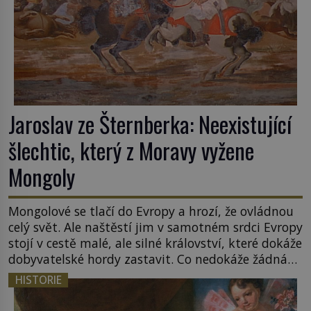
Jaroslav ze Šternberka: Neexistující
šlechtic, který z Moravy vyžene
Mongoly
Mongolové se tlačí do Evropy a hrozí, že ovládnou
celý svět. Ale naštěstí jim v samotném srdci Evropy
stojí v cestě malé, ale silné království, které dokáže
dobyvatelské hordy zastavit. Co nedokáže žádná
z asijských říší, co nedokážou Němci – to dokáže
HISTORIE
český král. Nebo že by ne? Mongolové od roku 1223
postupují podél Kaspického a Azovského moře, […]