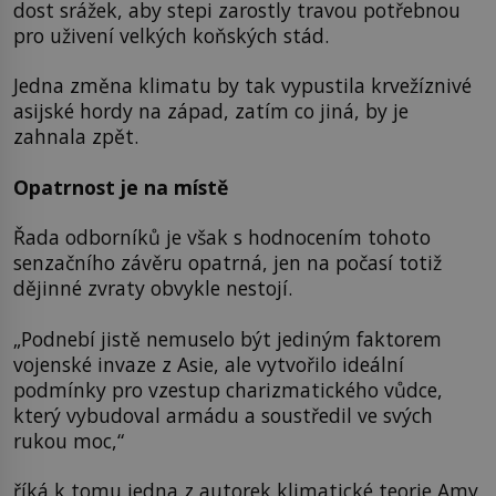
dost srážek, aby stepi zarostly travou potřebnou
pro uživení velkých koňských stád.
Jedna změna klimatu by tak vypustila krvežíznivé
asijské hordy na západ, zatím co jiná, by je
zahnala zpět.
Opatrnost je na místě
Řada odborníků je však s hodnocením tohoto
senzačního závěru opatrná, jen na počasí totiž
dějinné zvraty obvykle nestojí.
„Podnebí jistě nemuselo být jediným faktorem
vojenské invaze z Asie, ale vytvořilo ideální
podmínky pro vzestup charizmatického vůdce,
který vybudoval armádu a soustředil ve svých
rukou moc,“
říká k tomu jedna z autorek klimatické teorie Amy