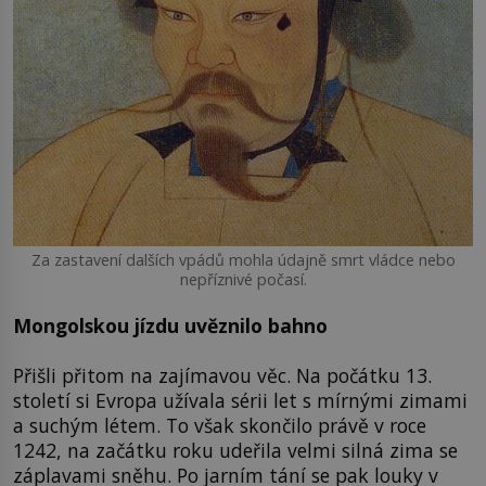
Za zastavení dalších vpádů mohla údajně smrt vládce nebo
nepříznivé počasí.
Mongolskou jízdu uvěznilo bahno
Přišli přitom na zajímavou věc. Na počátku 13.
století si Evropa užívala sérii let s mírnými zimami
a suchým létem. To však skončilo právě v roce
1242, na začátku roku udeřila velmi silná zima se
záplavami sněhu. Po jarním tání se pak louky v