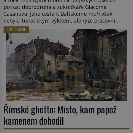
potkat dobrodruha a sukničkáře Giacoma
Casanovu. Jeho cesta k Baltskému moři však
nebyla turistickým výletem, ale ryze pracovní
cestou se zištnými úmysly. Jaký cíl Casanova
HISTORIE
sledoval, když se například procházel uličkami
lotyšské Rigy? Casanova v Pobaltí kontaktoval
tamní zednářské lóže. Nebyl v této oblasti žádným
nováčkem, protože do zednářské […]
Římské ghetto: Místo, kam papež
kamenem dohodil