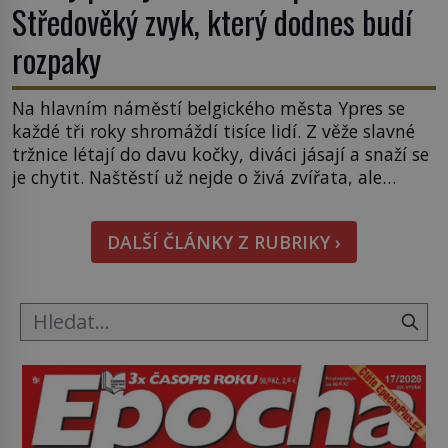
Středověký zvyk, který dodnes budí
rozpaky
Na hlavním náměstí belgického města Ypres se
každé tři roky shromáždí tisíce lidí. Z věže slavné
tržnice létají do davu kočky, diváci jásají a snaží se
je chytit. Naštěstí už nejde o živá zvířata, ale
jenom o plyšové suvenýry. Kdysi to ale bylo jinak.
Tato veselá podívaná připomíná jeden z
DALŠÍ ČLÁNKY Z RUBRIKY ›
nejpodivnějších a zároveň nejkrutějších zvyků […]