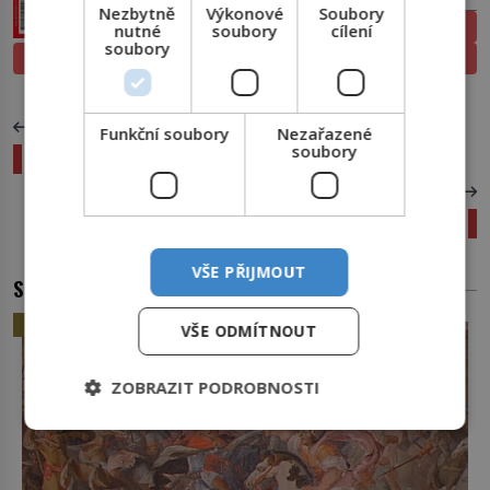
Nezbytně
Výkonové
Soubory
ELEKTRONICKÉ
nutné
soubory
cílení
soubory
PROLISTOVAT
TIŠTĚNÉ
PŘEDCHOZÍ ČLÁNEK
Funkční soubory
Nezařazené
soubory
Ulici v Číně zaplavila záhadná páchnoucí pěna!
DALŠÍ ČLÁNEK
Mrakodrapy jsou největším postrachem ptáků
VŠE PŘIJMOUT
SOUVISEJÍCÍ ČLÁNKY
HISTORIE
VŠE ODMÍTNOUT
ZOBRAZIT PODROBNOSTI