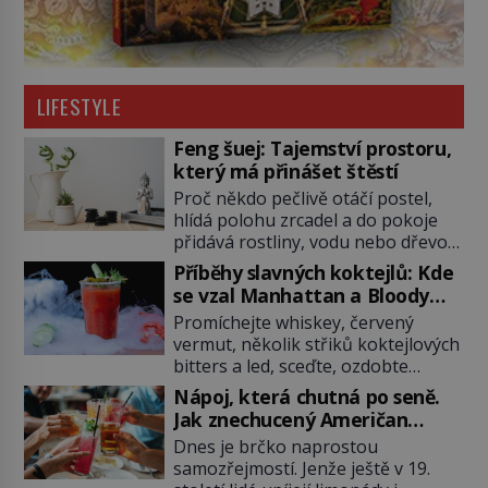
LIFESTYLE
Feng šuej: Tajemství prostoru,
který má přinášet štěstí
Proč někdo pečlivě otáčí postel,
hlídá polohu zrcadel a do pokoje
přidává rostliny, vodu nebo dřevo?
Feng šuej tvrdí, že domov není jen
Příběhy slavných koktejlů: Kde
soubor zdí a nábytku. Je to prostor,
se vzal Manhattan a Bloody
kterým proudí energie čchi a jeho
Mary?
Promíchejte whiskey, červený
uspořádání může ovlivňovat, jak se
vermut, několik střiků koktejlových
v něm člověk cítí. Feng šuej má
bitters a led, sceďte, ozdobte
kořeny ve staré Číně a jeho historie
koktejlovou třešinkou a tadá…
[…]
Nápoj, která chutná po seně.
Manhattan je tu! A pokud to má být
Jak znechucený Američan
skutečně on, dejte si pozor, ať
vymyslel brčko
Dnes je brčko naprostou
místo klasické americké rye
samozřejmostí. Jenže ještě v 19.
whiskey či klidně bourbonu