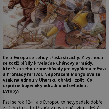
Celá Evropa se tehdy třásla strachy. Z východu
se totiž blížily krvelačné Chánovy armády,
které za sebou zanechávaly jen vypálená města
a hromady mrtvol. Neporažení Mongolové se
však najednou v Uhersku obrátili zpět. Co
urputné bojovníky odradilo od ovládnutí
Evropy?
Psal se rok 1241 a s Evropou to nevypadalo dobře,
z východu se totiž začaly postupně svírat kleště