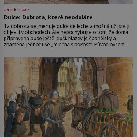
panidomu.cz
Dulce: Dobrota, které neodoláte
Ta dobrota se jmenuje dulce de leche a možná už jste ji
objevili v obchodech. Ale nepochybujte o tom, že doma
připravená bude ještě lepší. Název je španělský a
znamená jednoduše „mléčná sladkost“. Původ ovšem
není úplně jednoznačný, o autorství této receptury se
pře hned několik latinskoamerických zemí a k tomu
Francie, kde se traduje,