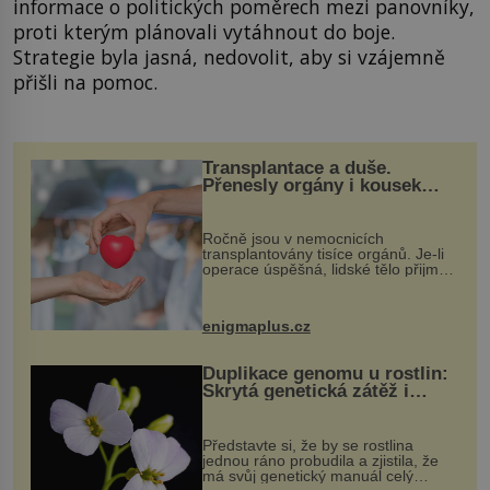
informace o politických poměrech mezi panovníky,
proti kterým plánovali vytáhnout do boje.
Strategie byla jasná, nedovolit, aby si vzájemně
přišli na pomoc.
Transplantace a duše.
Přenesly orgány i kousek
osobnosti dárce?
Ročně jsou v nemocnicích
transplantovány tisíce orgánů. Je-li
operace úspěšná, lidské tělo přijme
darovaný orgán za své a pacient
může vést plnohodnotný život. Ale co
když při transplantaci nepřijímám...
enigmaplus.cz
Duplikace genomu u rostlin:
Skrytá genetická zátěž i
evoluční výhoda
Představte si, že by se rostlina
jednou ráno probudila a zjistila, že
má svůj genetický manuál celý