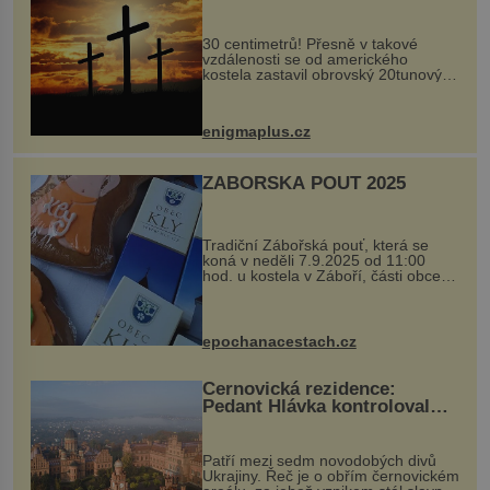
Ochránila ho boží síla?
30 centimetrů! Přesně v takové
vzdálenosti se od amerického
kostela zastavil obrovský 20tunový
balvan, který se v květnu 2014
nečekaně odtrhl od nedaleké skály
při její demolici. Podle místních stojí
enigmaplus.cz
...
ZÁBOŘSKÁ POUŤ 2025
Tradiční Zábořská pouť, která se
koná v neděli 7.9.2025 od 11:00
hod. u kostela v Záboří, části obce
Kly u Mělníka. V programu naleznete
komentovanou prohlídku kostela,
dobovou hudbu, řemesla, atrakce...
epochanacestach.cz
Černovická rezidence:
Pedant Hlávka kontroloval
každou cihlu
Patří mezi sedm novodobých divů
Ukrajiny. Řeč je o obřím černovickém