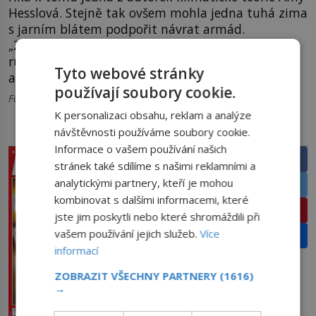
Hesslová. Stejně tak ovšem mohla jedna tuhá zima
s jarním blátem podpořit návrat armád.
„Zlehčovat roli počasí je, jako by někdo tvrdil, že
ruská zima neměla žádný vliv na Napoleonovu
Tyto webové stránky
armádu,“ dodává Di Cosmo.
používají soubory cookie.
Foto: Shutterstock.com, wikimedia.org
K personalizaci obsahu, reklam a analýze
návštěvnosti používáme soubory cookie.
PRÁVĚ V PRODEJI
SDÍLEJTE ČLÁNEK
Informace o vašem používání našich
Facebook
stránek také sdílíme s našimi reklamními a
analytickými partnery, kteří je mohou
Twitter
kombinovat s dalšími informacemi, které
Pinterest
jste jim poskytli nebo které shromáždili při
vašem používání jejich služeb.
Více
Email
informací
ZOBRAZIT VŠECHNY PARTNERY
(1616)
→
PŘEDPLATNÉ