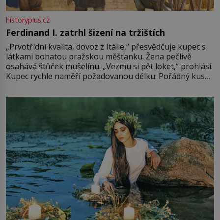
historyplus.cz
Ferdinand I. zatrhl šizení na tržištích
„Prvotřídní kvalita, dovoz z Itálie,“ přesvědčuje kupec s
látkami bohatou pražskou měšťanku. Žena pečlivě
osahává štůček mušelínu. „Vezmu si pět loket,“ prohlásí.
Kupec rychle naměří požadovanou délku. Pořádný kus
mu přitom zůstane za prsty… „Na šaty ho bude málo,
milostpaní. Stačí jenom na sukni,“ zhodnotí švadlena
množství růžového mušelínu. „Ošidili vás, podívejte.“
Vezme do ruky dřevěnou