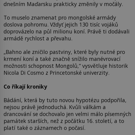
dnešním Maďarsku prakticky změnily v močály.
To muselo znamenat pro mongolské armády
doslova pohromu. Vždyť jejich 130 tisíc vojáků
doprovázelo na půl milionu koní. Právě ti dodávali
armádě rychlost a převahu.
„Bahno ale zničilo pastviny, které byly nutné pro
krmení koní a také značně snížilo manévrovací
možnosti schopnost Mongolů,“ vysvětluje historik
Nicola Di Cosmo z Princetonské univerzity.
Co říkají kroniky
Bádání, která by tuto novou hypotézu podpořila,
nejsou právě jednoduchá. Kvůli válkám a
drancování se dochovalo jen velmi málo písemných
památek starších, než z počátku 16. století, a to
platí také o záznamech o počasí.