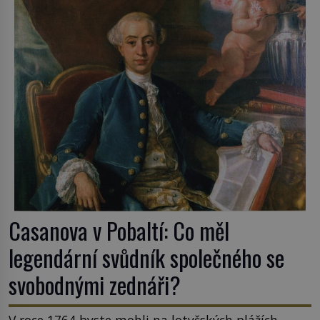
Casanova v Pobaltí: Co měl
legendární svůdník společného se
svobodnými zednáři?
V roce 1764 byste mohli na lotyšských plážích