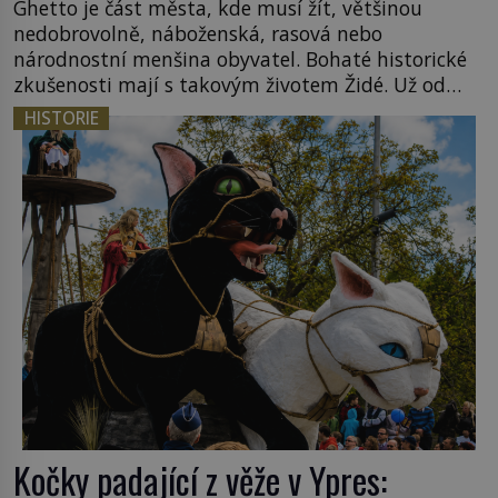
Ghetto je část města, kde musí žít, většinou
nedobrovolně, náboženská, rasová nebo
národnostní menšina obyvatel. Bohaté historické
zkušenosti mají s takovým životem Židé. Už od
středověku jsou totiž v každou chvíli nuceni v
HISTORIE
nějakém žít. Mezi ty nejslavnější patří i římské
ghetto založené v roce 1555. Pokud jde o vztah
k Židům, nemá se Řím čím chlubit. […]
Kočky padající z věže v Ypres: