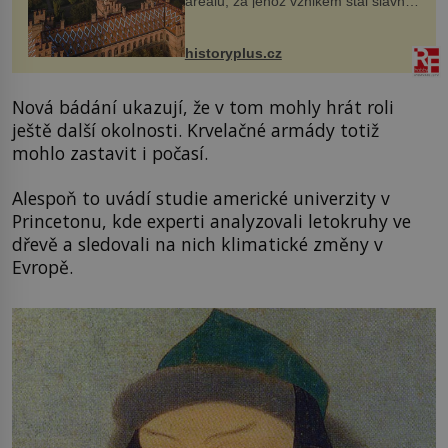
areálu, za jehož vznikem stál slavný
český architekt Josef Hlávka. Ten si
na něm dal mimořádně záležet. Jeho
stavební plány by při ...
historyplus.cz
Nová bádání ukazují, že v tom mohly hrát roli
ještě další okolnosti. Krvelačné armády totiž
mohlo zastavit i počasí.
Alespoň to uvádí studie americké univerzity v
Princetonu, kde experti analyzovali letokruhy ve
dřevě a sledovali na nich klimatické změny v
Evropě.