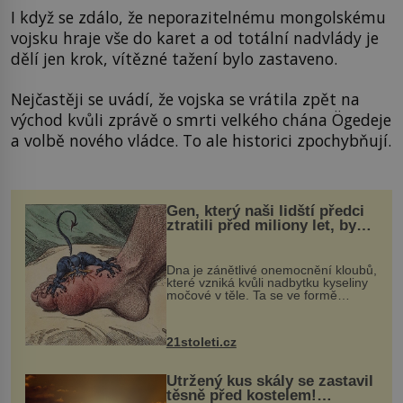
I když se zdálo, že neporazitelnému mongolskému
vojsku hraje vše do karet a od totální nadvlády je
dělí jen krok, vítězné tažení bylo zastaveno.
Nejčastěji se uvádí, že vojska se vrátila zpět na
východ kvůli zprávě o smrti velkého chána Ögedeje
a volbě nového vládce. To ale historici zpochybňují.
Gen, který naši lidští předci
ztratili před miliony let, by
mohl pomoci s léčbou
„nemoci králů“
Dna je zánětlivé onemocnění kloubů,
které vzniká kvůli nadbytku kyseliny
močové v těle. Ta se ve formě
krystalků ukládá v blízkosti kloubů,
nejčastěji přitom postihuje palce na
nohou, a způsobuje bole...
21stoleti.cz
Utržený kus skály se zastavil
těsně před kostelem!