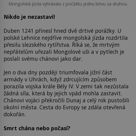
Mongolská jízda vyhrávala z počátku jednu bitvu za druhou.
Nikdo je nezastaví!
Duben 1241 přinesl hned dvě drtivé porážky. U
polské Lehnice nejdříve mongolská jízda rozdrtila
přesilu slezského rytířstva. Říká se, že mrtvým
nepřátelům uřezali Mongolové uši a v pytlech je
poslali svému chánovi jako dar.
Jen o dva dny později triumfovala jižní část
armády v Uhrách, když zdrcujícím způsobem
porazila vojska krále Bély IV. V zemi tak nezůstala
žádná síla, která by jejich vpád mohla zastavit.
Chánovi vojáci překročili Dunaj a celý rok pustošili
okolní města. Cesta do Evropy se zdála otevřená
dokořán.
Smrt chána nebo počasí?