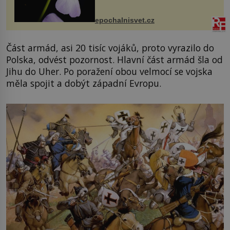
dvakrát. Přesně to se občas v
přírodě stane – a podle nového
výzkumu to může být pro druhy
epochalnisvet.cz
vstupenka...
Část armád, asi 20 tisíc vojáků, proto vyrazilo do
Polska, odvést pozornost. Hlavní část armád šla od
Jihu do Uher. Po poražení obou velmocí se vojska
měla spojit a dobýt západní Evropu.