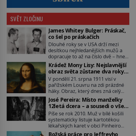
SVĚT ZLOČINU
James Whitey Bulger: Práskač,
co šel po práskačích
Dlouhé roky se v USA drží mezi
desítkou nejhledanějších mužů a
dopracuje to až na číslo dvě – hned
po Usámovi bin Ládinovi (1957–
Krádež Mony Lisy: Nejslavnější
2011). To je James „Whitey“ Bulger
obraz světa zůstane dva roky
(1929–2018) viněný ze spoluúčasti
nezvěstný
V pondělí 21. srpna 1911 visí v
na 19 vraždách, vydírání a lichvy. A
pařížském Louvru na zdi prázdné
samozřejmě, krom toho je ještě
háky. Obraz, který dnes zná celý
drogový dealer, který neváhá
svět, je pryč. Zpočátku si nikdo
odstranit z cesty všechny práskače,
José Pereira: Místo manželky
nemyslí, že jde o krádež.
zatímco […]
12letá dcera – a sousedi o všem
Zaměstnanci jsou přesvědčeni, že
vědí!
Píše se rok 2010. Muž v bílé košili
Mona Lisa je jen v restaurátorské
systematicky listuje kartotékou
dílně nebo u fotografa. Když se
lékařských karet v obci Pinheiro
ukáže pravda, propukne jeden z
ležící asi 20 kilometrů od farmy s
největších honů na zloděje v […]
Božská práce pro Jeffreyho