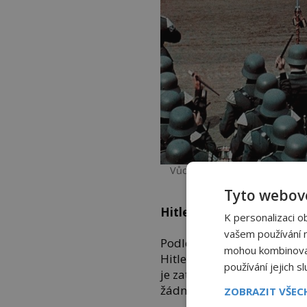
Vůdce vyvoleného německého n
které rozh
Tyto webové
Hitler o sobě lže
K personalizaci o
vašem používání na
Podle dostupných histori
mohou kombinovat 
Hitlerovo prohlášení z kni
používání jejich s
je zatvrzelým antisemitou j
žádné důkazy.
ZOBRAZIT VŠE