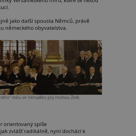
y Versailleského míru, které se nesou
ucí.
stejně jako další spousta Němců, právě
aku německého obyvatelstva.
ého“ míru ve Versailles prý mohou Židé.
er orientovaný spíše
jak zvlášť radikálně, nyní dochází k