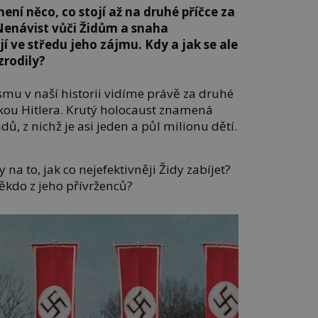
ení něco, co stojí až na druhé příčce za
Nenávist vůči Židům a snaha
jí ve středu jeho zájmu. Kdy a jak se ale
zrodily?
smu v naší historii vidíme právě za druhé
vkou Hitlera. Krutý holocaust znamená
dů, z nichž je asi jeden a půl milionu dětí.
 na to, jak co nejefektivněji Židy zabíjet?
někdo z jeho přívrženců?