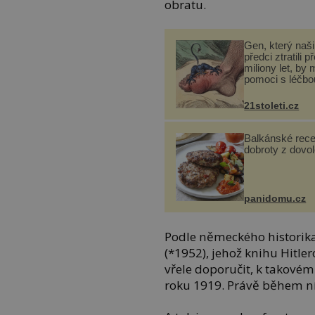
obratu.
Gen, který naši 
předci ztratili p
miliony let, by 
pomoci s léčbo
„nemoci králů“
21stoleti.cz
Balkánské rece
dobroty z dovo
panidomu.cz
Podle německého historik
(*1952), jehož knihu Hitl
vřele doporučit, k takovém
roku 1919. Právě během ní 