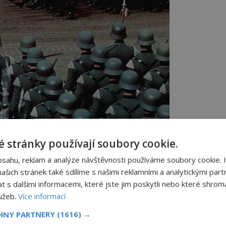
ároda využije většinových nálad ve společnosti,
odně nejsou Židům nakloněné.
 stránky používají soubory cookie.
bsahu, reklam a analýze návštěvnosti používáme soubory cookie. 
šich stránek také sdílíme s našimi reklamními a analytickými partn
ckých pramenů můžeme směle vyvrátit
s dalšími informacemi, které jste jim poskytli nebo které shromá
hy Mein Kampf (1925), kde o sobě píše, že
lužeb.
Více informací
iž od dětství. Neexistují o tom zhola
CHNY PARTNERY
(1616) →