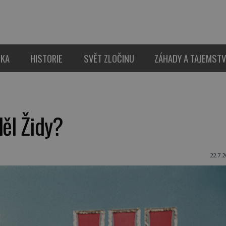
IKA
HISTORIE
SVĚT ZLOČINU
ZÁHADY A TAJEMSTV
děl Židy?
22.7.2