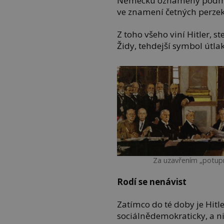
Německu oznámeny podmínk
ve znamení četných perzek
Z toho všeho viní Hitler, 
Židy, tehdejší symbol útl
Za uzavřením „potupn
Rodí se nenávist
Zatímco do té doby je Hitl
sociálnědemokraticky, a ni