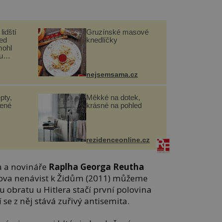
lidští
Gruzínské masové
řed
knedlíčky
mohl
u
nejsemsama.cz
pty,
Měkké na dotek,
lené
krásné na pohled
rezidenceonline.cz
a a novináře
Raplha Georga Reutha
erova nenávist k Židům (2011) můžeme
u obratu u Hitlera stačí první polovina
se z něj stává zuřivý antisemita.