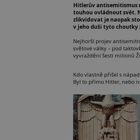
Hitlerův antisemitismus n
touhou ovládnout svět. 
zlikvidovat je naopak sto
v jeho duši tyto choutky 
Nejhorší projev antisemiti
světové války – pod takto
vyvraždění šesti milionů Ži
Kdo vlastně přišel s nápady
Byl to přímo Hitler, nebo 