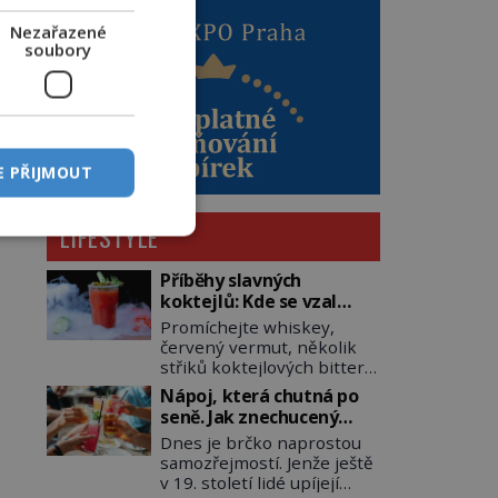
Nezařazené
soubory
E PŘIJMOUT
LIFESTYLE
Příběhy slavných
koktejlů: Kde se vzal
Manhattan a Bloody
Promíchejte whiskey,
Mary?
červený vermut, několik
střiků koktejlových bitters
a led, sceďte, ozdobte
Nápoj, která chutná po
koktejlovou třešinkou a
seně. Jak znechucený
tadá… Manhattan je tu! A
Američan vymyslel brčko
Dnes je brčko naprostou
pokud to má být skutečně
samozřejmostí. Jenže ještě
on, dejte si pozor, ať místo
v 19. století lidé upíjejí
klasické americké rye