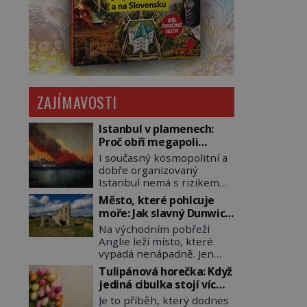
ZAJÍMAVOSTI
Istanbul v plamenech:
Proč obří megapoli
ohrožují měsíce
I současný kosmopolitní a
smaženého lilku?
dobře organizovaný
Istanbul nemá s rizikem
požárů nikdy vyhráno. Jen
Město, které pohlcuje
těžko si tak člověk dokáže
moře: Jak slavný Dunwich
představit, jaká požární
mizí pod hladinou
Na východním pobřeží
rizika skrýval Istanbul časů
Anglie leží místo, které
minulých. Jak čelilo město v
vypadá nenápadně. Jen
minulosti potenciální
málokdo by dnes hádal, že
ohnivé katastrofě a proč
Tulipánová horečka: Když
právě zde kdysi stojí jeden
jsou zde stále tolik
jediná cibulka stojí víc
z nejvýznamnějších
obávány měsíce
než honosný dům
Je to příběh, který dodnes
anglických přístavů.
smaženého lilku? První